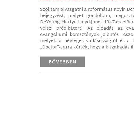
Szoktam olvasgatni a református Kevin DeY
bejegyzést, melyet gondoltam, megosztok
DeYoung Martyn Lloyd-Jones 1947-es előadá
velszi prédikátort). Az előadás az eva
evangéliumi keresztények jelentős része 
melyek a névleges vallásosságtól és a l
„Doctor”-t arra kérték, hogy a kiszakadás ill
BŐVEBBEN