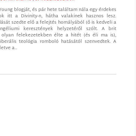
oung blogját, és pár hete találtam nála egy érdekes
 itt a Divinity-n, hátha valakinek hasznos lesz.
sát szedte elő a felejtés homályából (ő is kedveli a
ngéliumi keresztények helyzetéről szólt. A brit
olyan felekezetekben élte a hitét (és éli ma is),
iberális teológia romboló hatásától szenvedtek. A
etve a...