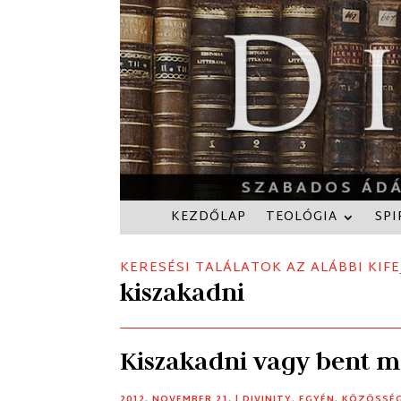
KEZDŐLAP
TEOLÓGIA
SPI
KERESÉSI TALÁLATOK AZ ALÁBBI KIFE
kiszakadni
Kiszakadni vagy bent 
2012. NOVEMBER 21.
|
DIVINITY
,
EGYÉN
,
KÖZÖSSÉ