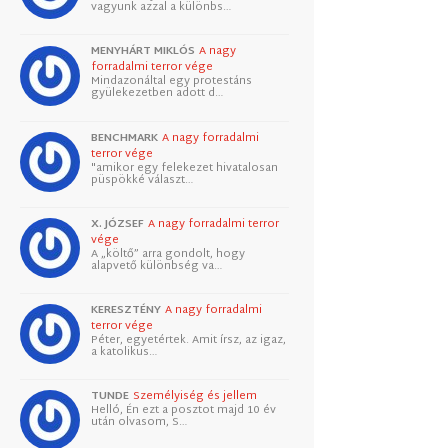
vagyunk azzal a különbs…
MENYHÁRT MIKLÓS
A nagy
forradalmi terror vége
Mindazonáltal egy protestáns
gyülekezetben adott d…
BENCHMARK
A nagy forradalmi
terror vége
"amikor egy felekezet hivatalosan
püspökké választ…
X. JÓZSEF
A nagy forradalmi terror
vége
A „költő” arra gondolt, hogy
alapvető különbség va…
KERESZTÉNY
A nagy forradalmi
terror vége
Péter, egyetértek. Amit írsz, az igaz,
a katolikus…
TUNDE
Személyiség és jellem
Helló, Én ezt a posztot majd 10 év
után olvasom, S…