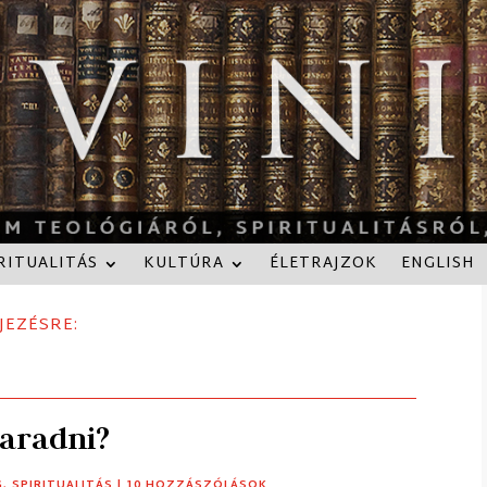
RITUALITÁS
KULTÚRA
ÉLETRAJZOK
ENGLISH
JEZÉSRE:
maradni?
G
,
SPIRITUALITÁS
| 10 HOZZÁSZÓLÁSOK