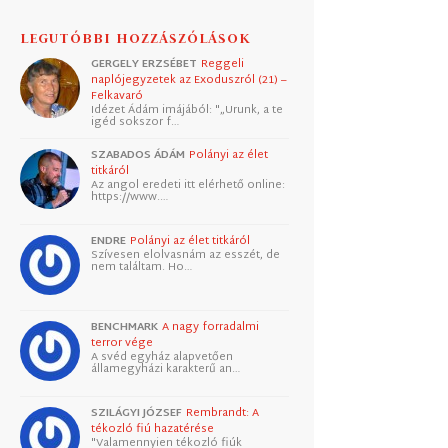
LEGUTÓBBI HOZZÁSZÓLÁSOK
GERGELY ERZSÉBET
Reggeli
naplójegyzetek az Exoduszról (21) –
Felkavaró
Idézet Ádám imájából: "„Urunk, a te
igéd sokszor f…
SZABADOS ÁDÁM
Polányi az élet
titkáról
Az angol eredeti itt elérhető online:
https://www.…
ENDRE
Polányi az élet titkáról
Szívesen elolvasnám az esszét, de
nem találtam. Ho…
BENCHMARK
A nagy forradalmi
terror vége
A svéd egyház alapvetően
államegyházi karakterű an…
SZILÁGYI JÓZSEF
Rembrandt: A
tékozló fiú hazatérése
"Valamennyien tékozló fiúk