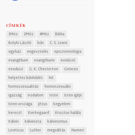
CÍMKÉK
1Móz
2Móz
4Móz
Biblia
Bolyki László
bűn
C. S. Lewis
egyház
engesztelés
episztemológia
evangélium
evangéliumi
evolúció
exodusz
G. K. Chesterton
Genezis
helyettes bűnhődés
hit
homoszexualitás
homoszexuális
igazság
irodalom
Isten
Isten igéje
Isten országa
Jézus
kegyelem
kereszt
Kierkegaard
Krisztus halála
Kálvin
kálvinista
kálvinizmus
Leviticus
Luther
megváltás
Numeri