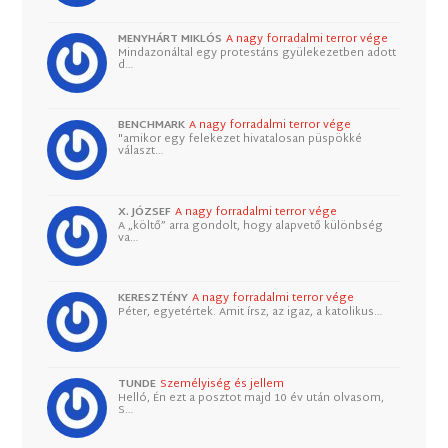
MENYHÁRT MIKLÓS
A nagy forradalmi terror vége
Mindazonáltal egy protestáns gyülekezetben adott
d…
BENCHMARK
A nagy forradalmi terror vége
"amikor egy felekezet hivatalosan püspökké
választ…
X. JÓZSEF
A nagy forradalmi terror vége
A „költő” arra gondolt, hogy alapvető különbség
va…
KERESZTÉNY
A nagy forradalmi terror vége
Péter, egyetértek. Amit írsz, az igaz, a katolikus…
TUNDE
Személyiség és jellem
Helló, Én ezt a posztot majd 10 év után olvasom,
S…