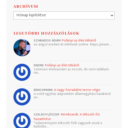
ARCHÍVUM
Archívum
LEGUTÓBBI HOZZÁSZÓLÁSOK
SZABADOS ÁDÁM
Polányi az élet titkáról
Az angol eredeti itt elérhető online: https://www.…
ENDRE
Polányi az élet titkáról
Szívesen elolvasnám az esszét, de nem találtam.
Ho…
BENCHMARK
A nagy forradalmi terror vége
A svéd egyház alapvetően államegyházi karakterű
an…
SZILÁGYI JÓZSEF
Rembrandt: A tékozló fiú
hazatérése
"Valamennyien tékozló fiúk vagyunk azzal a
különbs…