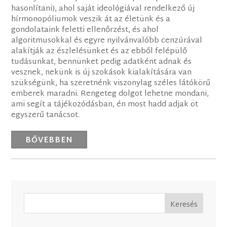
hasonlítani), ahol saját ideológiával rendelkező új
hírmonopóliumok veszik át az életünk és a
gondolataink feletti ellenőrzést, és ahol
algoritmusokkal és egyre nyilvánvalóbb cenzúrával
alakítják az észlelésünket és az ebből felépülő
tudásunkat, bennünket pedig adatként adnak és
vesznek, nekünk is új szokások kialakítására van
szükségünk, ha szeretnénk viszonylag széles látókörű
emberek maradni. Rengeteg dolgot lehetne mondani,
ami segít a tájékozódásban, én most hadd adjak öt
egyszerű tanácsot.
BŐVEBBEN