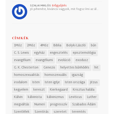
SZALAI MIKLÓS
Erőgyűjtés
Jó pihenést, kiváncsi vagyok, mit fogsz írni az ál…
CÍMKÉK
1Móz
2Móz
4Móz
Biblia
Bolyki László
bűn
C. S. Lewis
egyház
engesztelés
episztemológia
evangélium
evangéliumi
evolúció
exodusz
G. K. Chesterton
Genezis
helyettes bűnhődés
hit
homoszexualitás
homoszexuális
igazság
irodalom
Isten
Isten igéje
Isten országa
Jézus
kegyelem
kereszt
Kierkegaard
Krisztus halála
Kálvin
kálvinista
kálvinizmus
Leviticus
Luther
megváltás
Numeri
progresszív
Szabados Ádám
Szentlélek
Szentírás
szeretet
teremtés