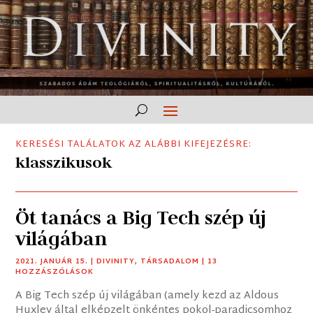
KERESÉSI TALÁLATOK AZ ALÁBBI KIFEJEZÉSRE:
klasszikusok
Öt tanács a Big Tech szép új
világában
2021. JANUÁR 15.
|
DIVINITY
,
TÁRSADALOM
| 13
HOZZÁSZÓLÁSOK
A Big Tech szép új világában (amely kezd az Aldous
Huxley által elképzelt önkéntes pokol-paradicsomhoz