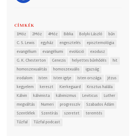
CÍMKÉK
1Móz
2Móz
4Móz
Biblia
Bolyki László
bűn
C. S. Lewis
egyház
engesztelés
episztemológia
evangélium
evangéliumi
evolúció
exodusz
G. K. Chesterton
Genezis
helyettes bűnhődés
hit
homoszexualitás
homoszexuális
igazság
irodalom
Isten
Isten igéje
Isten országa
Jézus
kegyelem
kereszt
Kierkegaard
Krisztus halála
Kálvin
kálvinista
kálvinizmus
Leviticus
Luther
megváltás
Numeri
progresszív
Szabados Ádám
Szentlélek
Szentírás
szeretet
teremtés
Tűzfal
Tűzfal podcast