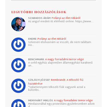
LEGUTÓBBI HOZZÁSZÓLÁSOK
SZABADOS ÁDÁM
Polányi az élet titkáról
Az angol eredeti itt elérhető online: https://www.…
ENDRE
Polányi az élet titkáról
Szívesen elolvasnám az esszét, de nem találtam.
Ho…
BENCHMARK
A nagy forradalmi terror vége
A svéd egyház alapvetően államegyházi karakterű
an…
SZILÁGYI JÓZSEF
Rembrandt: A tékozló fiú
hazatérése
"Valamennyien tékozló fiúk vagyunk azzal a
különbs…
MENYHÁRT MIKLÓS
A nagy forradalmi terror vége
Mindazonáltal egy protestáns gyülekezetben adott
d…