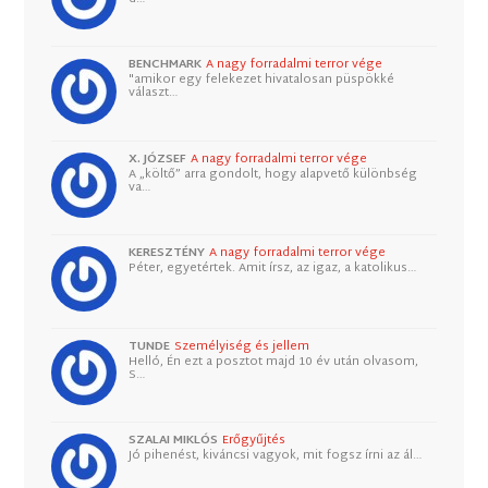
BENCHMARK
A nagy forradalmi terror vége
"amikor egy felekezet hivatalosan püspökké
választ…
X. JÓZSEF
A nagy forradalmi terror vége
A „költő” arra gondolt, hogy alapvető különbség
va…
KERESZTÉNY
A nagy forradalmi terror vége
Péter, egyetértek. Amit írsz, az igaz, a katolikus…
TUNDE
Személyiség és jellem
Helló, Én ezt a posztot majd 10 év után olvasom,
S…
SZALAI MIKLÓS
Erőgyűjtés
Jó pihenést, kiváncsi vagyok, mit fogsz írni az ál…