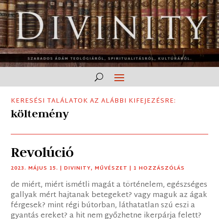
KERESÉSI TALÁLATOK AZ ALÁBBI KIFEJEZÉSRE:
költemény
Revolúció
2023. MÁJUS 15.
|
DIVINITY
,
MŰVÉSZET
| 1 HOZZÁSZÓLÁS
de miért, miért ismétli magát a történelem, egészséges
gallyak mért hajtanak betegeket? vagy maguk az ágak
férgesek? mint régi bútorban, láthatatlan szú eszi a
gyantás ereket? a hit nem győzhetne ikerpárja felett?