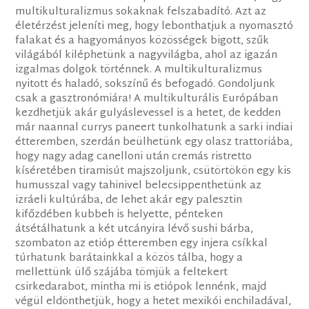
multikulturalizmus sokaknak felszabadító. Azt az
életérzést jeleníti meg, hogy lebonthatjuk a nyomasztó
falakat és a hagyományos közösségek bigott, szűk
világából kiléphetünk a nagyvilágba, ahol az igazán
izgalmas dolgok történnek. A multikulturalizmus
nyitott és haladó, sokszínű és befogadó. Gondoljunk
csak a gasztronómiára! A multikulturális Európában
kezdhetjük akár gulyáslevessel is a hetet, de kedden
már naannal currys paneert tunkolhatunk a sarki indiai
étteremben, szerdán beülhetünk egy olasz trattoriába,
hogy nagy adag canelloni után cremás ristretto
kíséretében tiramisút majszoljunk, csütörtökön egy kis
humusszal vagy tahinivel belecsippenthetünk az
izráeli kultúrába, de lehet akár egy palesztin
kifőzdében kubbeh is helyette, pénteken
átsétálhatunk a két utcányira lévő sushi bárba,
szombaton az etióp étteremben egy injera csíkkal
túrhatunk barátainkkal a közös tálba, hogy a
mellettünk ülő szájába tömjük a feltekert
csirkedarabot, mintha mi is etiópok lennénk, majd
végül eldönthetjük, hogy a hetet mexikói enchiladával,