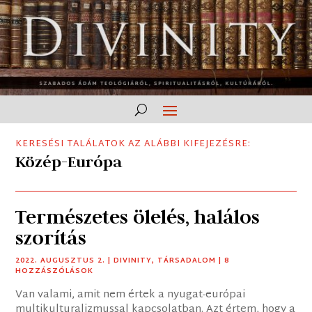
KERESÉSI TALÁLATOK AZ ALÁBBI KIFEJEZÉSRE:
Közép-Európa
Természetes ölelés, halálos
szorítás
2022. AUGUSZTUS 2.
|
DIVINITY
,
TÁRSADALOM
| 8
HOZZÁSZÓLÁSOK
Van valami, amit nem értek a nyugat-európai
multikulturalizmussal kapcsolatban. Azt értem, hogy a