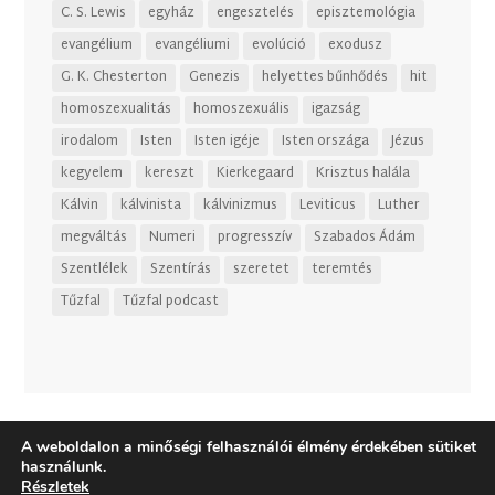
C. S. Lewis
egyház
engesztelés
episztemológia
evangélium
evangéliumi
evolúció
exodusz
G. K. Chesterton
Genezis
helyettes bűnhődés
hit
homoszexualitás
homoszexuális
igazság
irodalom
Isten
Isten igéje
Isten országa
Jézus
kegyelem
kereszt
Kierkegaard
Krisztus halála
Kálvin
kálvinista
kálvinizmus
Leviticus
Luther
megváltás
Numeri
progresszív
Szabados Ádám
Szentlélek
Szentírás
szeretet
teremtés
Tűzfal
Tűzfal podcast
A weboldalon a minőségi felhasználói élmény érdekében sütiket
használunk.
Részletek