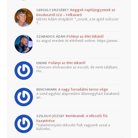
GERGELY ERZSÉBET
Reggeli naplójegyzetek az
Exoduszról (21) – Felkavaró
Idézet Ádám imájából: "„Urunk, a te igéd sokszor
f…
SZABADOS ÁDÁM
Polányi az élet titkáról
Az angol eredeti itt elérhető online: https://www.…
ENDRE
Polányi az élet titkáról
Szívesen elolvasnám az esszét, de nem találtam.
Ho…
BENCHMARK
A nagy forradalmi terror vége
A svéd egyház alapvetően államegyházi karakterű
an…
SZILÁGYI JÓZSEF
Rembrandt: A tékozló fiú
hazatérése
"Valamennyien tékozló fiúk vagyunk azzal a
különbs…