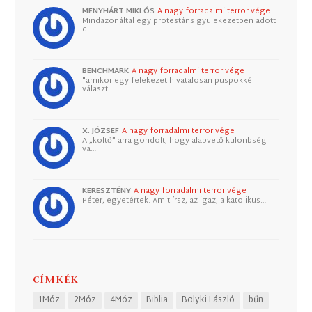
MENYHÁRT MIKLÓS
A nagy forradalmi terror vége
Mindazonáltal egy protestáns gyülekezetben adott
d…
BENCHMARK
A nagy forradalmi terror vége
"amikor egy felekezet hivatalosan püspökké
választ…
X. JÓZSEF
A nagy forradalmi terror vége
A „költő” arra gondolt, hogy alapvető különbség
va…
KERESZTÉNY
A nagy forradalmi terror vége
Péter, egyetértek. Amit írsz, az igaz, a katolikus…
CÍMKÉK
1Móz
2Móz
4Móz
Biblia
Bolyki László
bűn