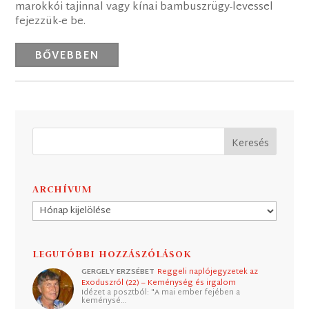
marokkói tajinnal vagy kínai bambuszrügy-levessel
fejezzük-e be.
BŐVEBBEN
ARCHÍVUM
Archívum
LEGUTÓBBI HOZZÁSZÓLÁSOK
GERGELY ERZSÉBET
Reggeli naplójegyzetek az
Exoduszról (22) – Keménység és irgalom
Idézet a posztból: "A mai ember fejében a
keménysé…