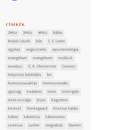
CÍMKÉK
1Móz
2Móz
4Móz
Biblia
Bolyki László
bűn
C. S. Lewis
egyház
engesztelés
episztemológia
evangélium
evangéliumi
evolúció
exodusz
G. K. Chesterton
Genezis
helyettes bűnhődés
hit
homoszexualitás
homoszexuális
igazság
irodalom
Isten
Isten igéje
Isten országa
Jézus
kegyelem
kereszt
Kierkegaard
Krisztus halála
Kálvin
kálvinista
kálvinizmus
Leviticus
Luther
megváltás
Numeri