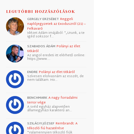
LEGUTÓBBI HOZZÁSZÓLÁSOK
GERGELY ERZSÉBET
Reggeli
naplójegyzetek az Exoduszról (21) –
Felkavaró
Idézet Ádám imájából: "„Urunk, a te
igéd sokszor f…
SZABADOS ÁDÁM
Polányi az élet
titkáról
Az angol eredeti itt elérhető online:
https://www.…
ENDRE
Polányi az élet titkáról
Szívesen elolvasnám az esszét, de
nem találtam. Ho…
BENCHMARK
A nagy forradalmi
terror vége
A svéd egyház alapvetően
államegyházi karakterű an…
SZILÁGYI JÓZSEF
Rembrandt: A
tékozló fiú hazatérése
"Valamennyien tékozló fiúk