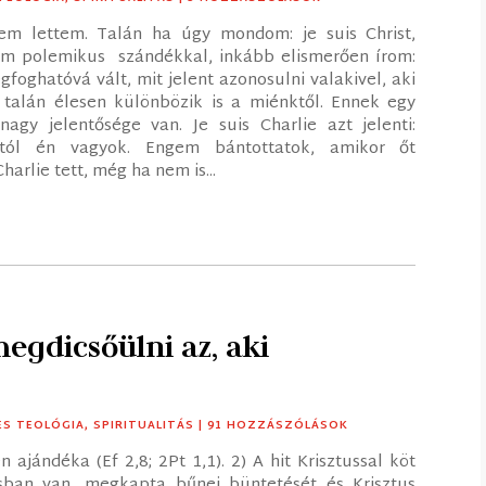
m lettem. Talán ha úgy mondom: je suis Christ,
nem polemikus szándékkal, inkább elismerően írom:
oghatóvá vált, mit jelent azonosulni valakivel, aki
 talán élesen különbözik is a miénktől. Ennek egy
nagy jelentősége van. Je suis Charlie azt jelenti:
antól én vagyok. Engem bántottatok, amikor őt
arlie tett, még ha nem is...
egdicsőülni az, aki
ES TEOLÓGIA
,
SPIRITUALITÁS
| 91 HOZZÁSZÓLÁSOK
n ajándéka (Ef 2,8; 2Pt 1,1). 2) A hit Krisztussal köt
tusban van, megkapta bűnei büntetését és Krisztus