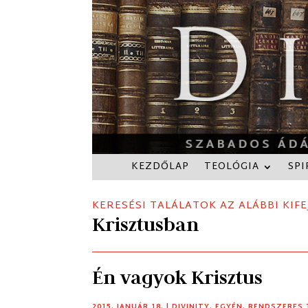
KEZDŐLAP
TEOLÓGIA
SPI
KERESÉSI TALÁLATOK AZ ALÁBBI KIFE
Krisztusban
Én vagyok Krisztus
2015. JANUÁR 18.
|
DIVINITY
,
EGYÉN
,
RENDSZERES 