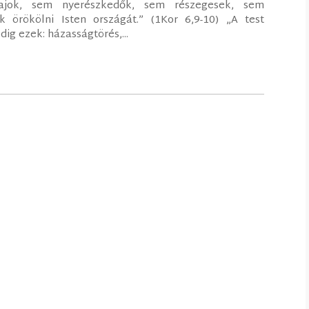
vajok, sem nyerészkedők, sem részegesek, sem
örökölni Isten országát.” (1Kor 6,9-10) „A test
g ezek: házasságtörés,...