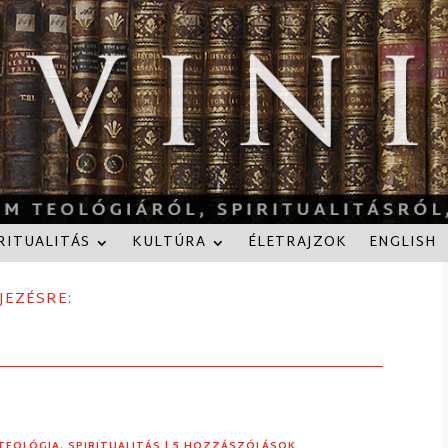
RITUALITÁS
KULTÚRA
ÉLETRAJZOK
ENGLISH
JEZÉSRE:
TEOLÓGIA
,
SPIRITUALITÁS
| 5 HOZZÁSZÓLÁSOK