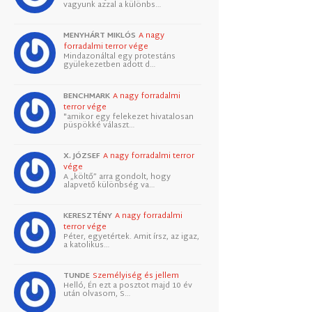
vagyunk azzal a különbs…
MENYHÁRT MIKLÓS
A nagy
forradalmi terror vége
Mindazonáltal egy protestáns
gyülekezetben adott d…
BENCHMARK
A nagy forradalmi
terror vége
"amikor egy felekezet hivatalosan
püspökké választ…
X. JÓZSEF
A nagy forradalmi terror
vége
A „költő” arra gondolt, hogy
alapvető különbség va…
KERESZTÉNY
A nagy forradalmi
terror vége
Péter, egyetértek. Amit írsz, az igaz,
a katolikus…
TUNDE
Személyiség és jellem
Helló, Én ezt a posztot majd 10 év
után olvasom, S…