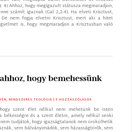
4). 4) Ahhoz, hogy megigazult státusza megmaradjon,
ne számít igaznak (Gal 2,2-4). Ha elveti Krisztust,
 De nem fogja elvetni Krisztust, mert aki a hitet
egyelmet is, hogy megmaradjon a Krisztusban való
e ahhoz, hogy bemehessünk
YÉN
,
RENDSZERES TEOLÓGIA
| 5 HOZZÁSZÓLÁSOK
, hogy szent élet nélkül nem mehetünk be Isten
a békességre és a szent életre, amely nélkül senki
y nem tudjátok, hogy igazságtalanok nem örökölhetik
ráznák, sem bálványimádók, sem házasságtörők, sem