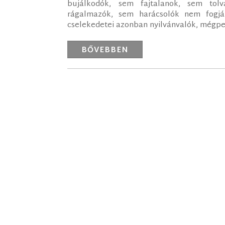
bujálkodók, sem fajtalanok, sem tol
rágalmazók, sem harácsolók nem fogják 
cselekedetei azonban nyilvánvalók, mégpedi
BŐVEBBEN