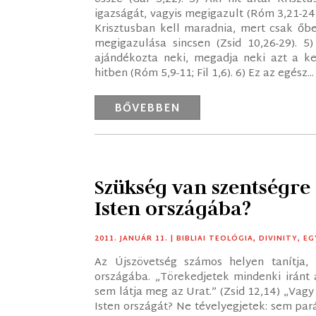
igazságát, vagyis megigazult (Róm 3,21-2
Krisztusban kell maradnia, mert csak őben
megigazulása sincsen (Zsid 10,26-29). 5)
ajándékozta neki, megadja neki azt a k
hitben (Róm 5,9-11; Fil 1,6). 6) Ez az egész...
BŐVEBBEN
Szükség van szentségr
Isten országába?
2011. JANUÁR 11.
|
BIBLIAI TEOLÓGIA
,
DIVINITY
,
EG
Az Újszövetség számos helyen tanítja
országába. „Törekedjetek mindenki iránt 
sem látja meg az Urat.” (Zsid 12,14) „Vag
Isten országát? Ne tévelyegjetek: sem pa