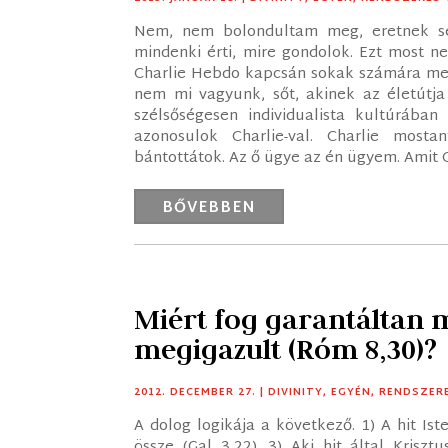
Nem, nem bolondultam meg, eretnek se
mindenki érti, mire gondolok. Ezt most 
Charlie Hebdo kapcsán sokak számára megf
nem mi vagyunk, sőt, akinek az életútja
szélsőségesen individualista kultúrában 
azonosulok Charlie-val. Charlie most
bántottátok. Az ő ügye az én ügyem. Amit Ch
BŐVEBBEN
Miért fog garantáltan m
megigazult (Róm 8,30)?
2012. DECEMBER 27.
|
DIVINITY
,
EGYÉN
,
RENDSZER
A dolog logikája a következő. 1) A hit Iste
össze (Gal 3,22). 3) Aki hit által Krisz