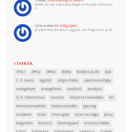
TUNDE
Személyiség és jellem
Helló, Én ezt a posztot majd 10 év után olvasom,
S…
SZALAI MIKLÓS
Erőgyűjtés
Jó pihenést, kiváncsi vagyok, mit fogsz írni az ál…
CÍMKÉK
1Móz
2Móz
4Móz
Biblia
Bolyki László
bűn
C. S. Lewis
egyház
engesztelés
episztemológia
evangélium
evangéliumi
evolúció
exodusz
G. K. Chesterton
Genezis
helyettes bűnhődés
hit
homoszexualitás
homoszexuális
igazság
irodalom
Isten
Isten igéje
Isten országa
Jézus
kegyelem
kereszt
Kierkegaard
Krisztus halála
Kálvin
kálvinista
kálvinizmus
Leviticus
Luther