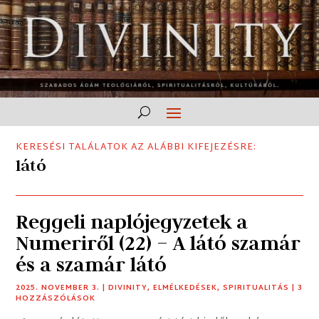
KERESÉSI TALÁLATOK AZ ALÁBBI KIFEJEZÉSRE:
látó
Reggeli naplójegyzetek a
Numeriről (22) – A látó szamár
és a szamár látó
2025. NOVEMBER 3.
|
DIVINITY
,
ELMÉLKEDÉSEK
,
SPIRITUALITÁS
| 3
HOZZÁSZÓLÁSOK