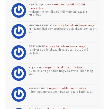
SZILÁGYI JÓZSEF
Rembrandt: A tékozló fiú
hazatérése
"Valamennyien tékozló fiúk vagyunk azzal a
különbs…
MENYHÁRT MIKLÓS
A nagy forradalmi terror vége
Mindazonáltal egy protestáns gyülekezetben adott
d…
BENCHMARK
A nagy forradalmi terror vége
"amikor egy felekezet hivatalosan püspökké
választ…
X. JÓZSEF
A nagy forradalmi terror vége
A „költő” arra gondolt, hogy alapvető különbség
va…
KERESZTÉNY
A nagy forradalmi terror vége
Péter, egyetértek. Amit írsz, az igaz, a katolikus…