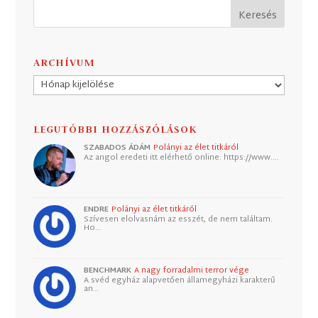
ARCHÍVUM
Archívum
LEGUTÓBBI HOZZÁSZÓLÁSOK
SZABADOS ÁDÁM
Polányi az élet titkáról
Az angol eredeti itt elérhető online: https://www.…
ENDRE
Polányi az élet titkáról
Szívesen elolvasnám az esszét, de nem találtam.
Ho…
BENCHMARK
A nagy forradalmi terror vége
A svéd egyház alapvetően államegyházi karakterű
an…