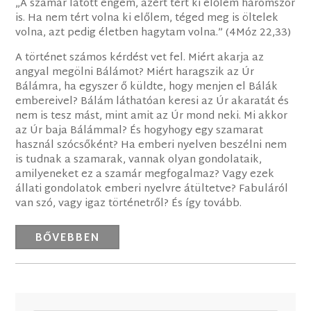
„A szamár látott engem, azért tért ki előlem háromszor
is. Ha nem tért volna ki előlem, téged meg is öltelek
volna, azt pedig életben hagytam volna.” (4Móz 22,33)
A történet számos kérdést vet fel. Miért akarja az
angyal megölni Bálámot? Miért haragszik az Úr
Bálámra, ha egyszer ő küldte, hogy menjen el Bálák
embereivel? Bálám láthatóan keresi az Úr akaratát és
nem is tesz mást, mint amit az Úr mond neki. Mi akkor
az Úr baja Bálámmal? És hogyhogy egy szamarat
használ szócsőként? Ha emberi nyelven beszélni nem
is tudnak a szamarak, vannak olyan gondolataik,
amilyeneket ez a szamár megfogalmaz? Vagy ezek
állati gondolatok emberi nyelvre átültetve? Fabuláról
van szó, vagy igaz történetről? És így tovább.
BŐVEBBEN