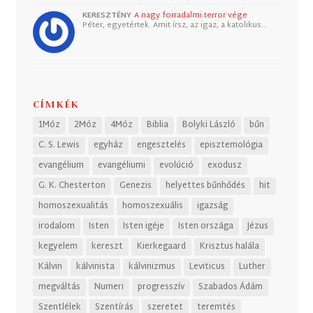
KERESZTÉNY
A nagy forradalmi terror vége
Péter, egyetértek. Amit írsz, az igaz, a katolikus…
CÍMKÉK
1Móz
2Móz
4Móz
Biblia
Bolyki László
bűn
C. S. Lewis
egyház
engesztelés
episztemológia
evangélium
evangéliumi
evolúció
exodusz
G. K. Chesterton
Genezis
helyettes bűnhődés
hit
homoszexualitás
homoszexuális
igazság
irodalom
Isten
Isten igéje
Isten országa
Jézus
kegyelem
kereszt
Kierkegaard
Krisztus halála
Kálvin
kálvinista
kálvinizmus
Leviticus
Luther
megváltás
Numeri
progresszív
Szabados Ádám
Szentlélek
Szentírás
szeretet
teremtés