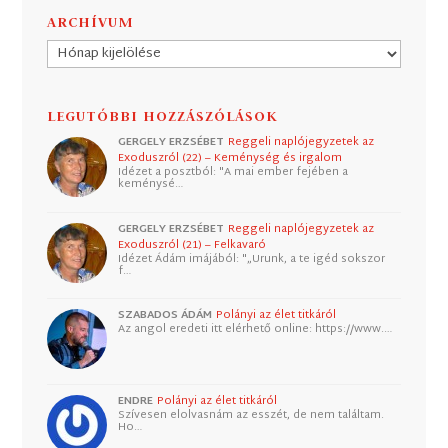
ARCHÍVUM
Archívum
LEGUTÓBBI HOZZÁSZÓLÁSOK
GERGELY ERZSÉBET
Reggeli naplójegyzetek az
Exoduszról (22) – Keménység és irgalom
Idézet a posztból: "A mai ember fejében a
keménysé…
GERGELY ERZSÉBET
Reggeli naplójegyzetek az
Exoduszról (21) – Felkavaró
Idézet Ádám imájából: "„Urunk, a te igéd sokszor
f…
SZABADOS ÁDÁM
Polányi az élet titkáról
Az angol eredeti itt elérhető online: https://www.…
ENDRE
Polányi az élet titkáról
Szívesen elolvasnám az esszét, de nem találtam.
Ho…