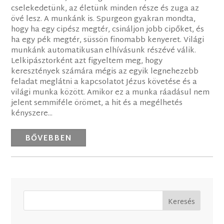
cselekedetünk, az életünk minden része és zuga az
övé lesz. A munkánk is. Spurgeon gyakran mondta,
hogy ha egy cipész megtér, csináljon jobb cipőket, és
ha egy pék megtér, süssön finomabb kenyeret. Világi
munkánk automatikusan elhívásunk részévé válik.
Lelkipásztorként azt figyeltem meg, hogy
keresztények számára mégis az egyik legnehezebb
feladat meglátni a kapcsolatot Jézus követése és a
világi munka között. Amikor ez a munka ráadásul nem
jelent semmiféle örömet, a hit és a megélhetés
kényszere...
BŐVEBBEN