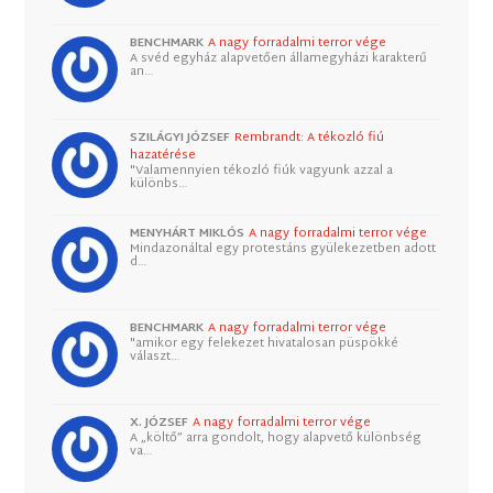
BENCHMARK
A nagy forradalmi terror vége
A svéd egyház alapvetően államegyházi karakterű
an…
SZILÁGYI JÓZSEF
Rembrandt: A tékozló fiú
hazatérése
"Valamennyien tékozló fiúk vagyunk azzal a
különbs…
MENYHÁRT MIKLÓS
A nagy forradalmi terror vége
Mindazonáltal egy protestáns gyülekezetben adott
d…
BENCHMARK
A nagy forradalmi terror vége
"amikor egy felekezet hivatalosan püspökké
választ…
X. JÓZSEF
A nagy forradalmi terror vége
A „költő” arra gondolt, hogy alapvető különbség
va…