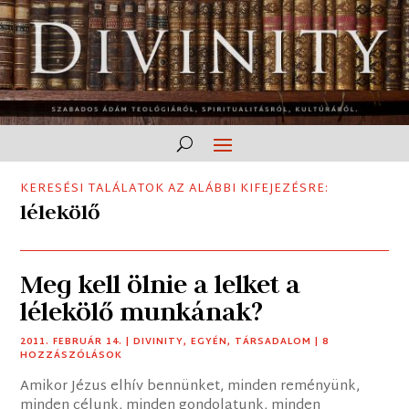
KERESÉSI TALÁLATOK AZ ALÁBBI KIFEJEZÉSRE:
lélekölő
Meg kell ölnie a lelket a
lélekölő munkának?
2011. FEBRUÁR 14.
|
DIVINITY
,
EGYÉN
,
TÁRSADALOM
| 8
HOZZÁSZÓLÁSOK
Amikor Jézus elhív bennünket, minden reményünk,
minden célunk, minden gondolatunk, minden