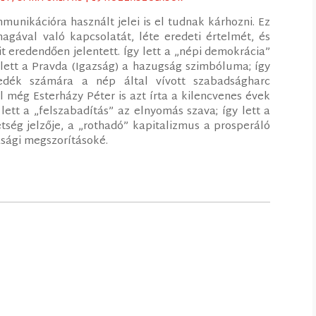
ikációra használt jelei is el tudnak kárhozni. Ez
magával való kapcsolatát, léte eredeti értelmét, és
t eredendően jelentett. Így lett a „népi demokrácia”
 lett a Pravda (Igazság) a hazugság szimbóluma; így
dék számára a nép által vívott szabadságharc
 még Esterházy Péter is azt írta a kilencvenes évek
lett a „felszabadítás” az elnyomás szava; így lett a
etség jelzője, a „rothadó” kapitalizmus a prosperáló
asági megszorításoké.