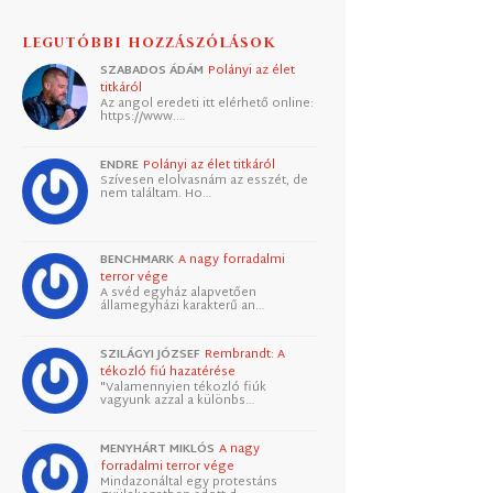
LEGUTÓBBI HOZZÁSZÓLÁSOK
SZABADOS ÁDÁM
Polányi az élet
titkáról
Az angol eredeti itt elérhető online:
https://www.…
ENDRE
Polányi az élet titkáról
Szívesen elolvasnám az esszét, de
nem találtam. Ho…
BENCHMARK
A nagy forradalmi
terror vége
A svéd egyház alapvetően
államegyházi karakterű an…
SZILÁGYI JÓZSEF
Rembrandt: A
tékozló fiú hazatérése
"Valamennyien tékozló fiúk
vagyunk azzal a különbs…
MENYHÁRT MIKLÓS
A nagy
forradalmi terror vége
Mindazonáltal egy protestáns