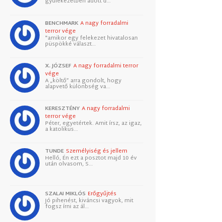
gyülekezetben adott d…
BENCHMARK
A nagy forradalmi
terror vége
"amikor egy felekezet hivatalosan
püspökké választ…
X. JÓZSEF
A nagy forradalmi terror
vége
A „költő” arra gondolt, hogy
alapvető különbség va…
KERESZTÉNY
A nagy forradalmi
terror vége
Péter, egyetértek. Amit írsz, az igaz,
a katolikus…
TUNDE
Személyiség és jellem
Helló, Én ezt a posztot majd 10 év
után olvasom, S…
SZALAI MIKLÓS
Erőgyűjtés
Jó pihenést, kiváncsi vagyok, mit
fogsz írni az ál…