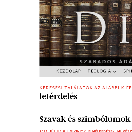
KEZDŐLAP
TEOLÓGIA
SPI
KERESÉSI TALÁLATOK AZ ALÁBBI KIFE
letérdelés
Szavak és szimbólumok
2021. JÚLIUS 8.
|
DIVINITY
,
ELMÉLKEDÉSEK
,
MŰVÉS