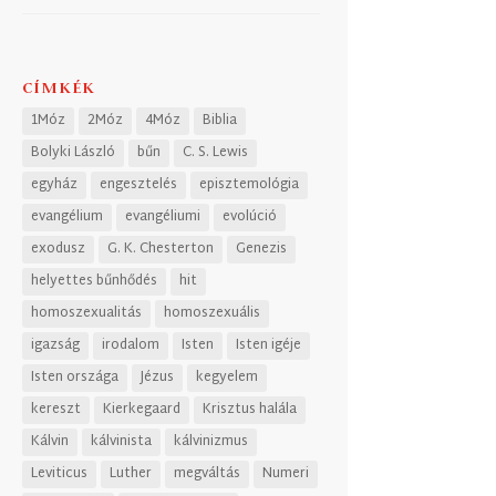
CÍMKÉK
1Móz
2Móz
4Móz
Biblia
Bolyki László
bűn
C. S. Lewis
egyház
engesztelés
episztemológia
evangélium
evangéliumi
evolúció
exodusz
G. K. Chesterton
Genezis
helyettes bűnhődés
hit
homoszexualitás
homoszexuális
igazság
irodalom
Isten
Isten igéje
Isten országa
Jézus
kegyelem
kereszt
Kierkegaard
Krisztus halála
Kálvin
kálvinista
kálvinizmus
Leviticus
Luther
megváltás
Numeri