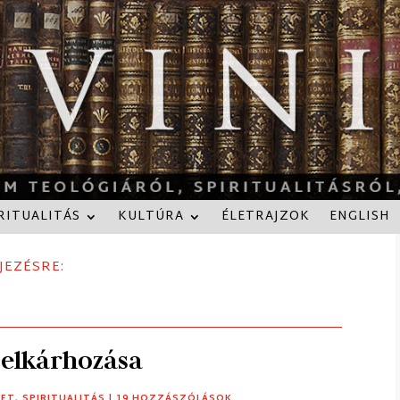
RITUALITÁS
KULTÚRA
ÉLETRAJZOK
ENGLISH
JEZÉSRE:
 elkárhozása
ZET
,
SPIRITUALITÁS
| 19 HOZZÁSZÓLÁSOK