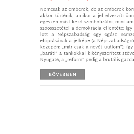
Nemcsak az emberek, de az emberek kommun
akkor történik, amikor a jel elveszíti ön
egészen mást kezd szimbolizálni, mint ami
szóösszetétel a demokrácia ellentéte; így
lett a Népszabadság egy egész nemze
eltiprásának a jelképe (a Népszabadságról
közepén: „már csak a nevét utálom”); így 
„baráti” a tankokkal kikényszerített szöv
Nyugaté, a „reform” pedig a brutális gazd
BŐVEBBEN