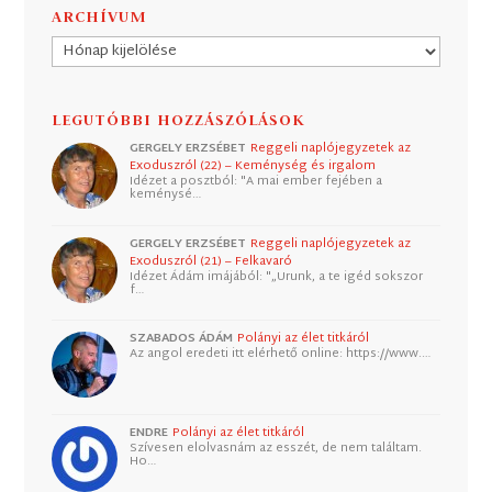
ARCHÍVUM
Archívum
LEGUTÓBBI HOZZÁSZÓLÁSOK
GERGELY ERZSÉBET
Reggeli naplójegyzetek az
Exoduszról (22) – Keménység és irgalom
Idézet a posztból: "A mai ember fejében a
keménysé…
GERGELY ERZSÉBET
Reggeli naplójegyzetek az
Exoduszról (21) – Felkavaró
Idézet Ádám imájából: "„Urunk, a te igéd sokszor
f…
SZABADOS ÁDÁM
Polányi az élet titkáról
Az angol eredeti itt elérhető online: https://www.…
ENDRE
Polányi az élet titkáról
Szívesen elolvasnám az esszét, de nem találtam.
Ho…