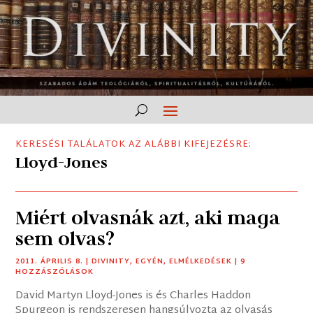
KERESÉSI TALÁLATOK AZ ALÁBBI KIFEJEZÉSRE:
Lloyd-Jones
Miért olvasnák azt, aki maga
sem olvas?
2011. ÁPRILIS 8.
|
DIVINITY
,
EGYÉN
,
ELMÉLKEDÉSEK
| 9
HOZZÁSZÓLÁSOK
David Martyn Lloyd-Jones is és Charles Haddon
Spurgeon is rendszeresen hangsúlyozta az olvasás