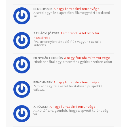
BENCHMARK
A nagy forradalmi terror vége
A svéd egyház alapvetően államegyházi karakterű
an…
SZILÁGYI JÓZSEF
Rembrandt: A tékozló fiú
hazatérése
"Valamennyien tékozló fiúk vagyunk azzal a
különbs…
MENYHÁRT MIKLÓS
A nagy forradalmi terror vége
Mindazonáltal egy protestáns gyülekezetben adott
d…
BENCHMARK
A nagy forradalmi terror vége
"amikor egy felekezet hivatalosan püspökké
választ…
X. JÓZSEF
A nagy forradalmi terror vége
A „költő” arra gondolt, hogy alapvető különbség
va…