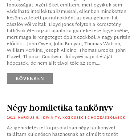
fontosságát. Azért őket említem, mert egyikük sem
vádolható intellektualizmussal, ellenben mindketten
későn született puritánokként az evangéliumi hit
zászlóvivői voltak. Lloyd-Jones folyton a keresztény
hithősök életrajzait ajánlotta gyülekezete figyelmébe,
mert maga is rengeteget épült ezekből. A nagy puritán
elődök – John Owen, John Bunyan, Thomas Watson,
William Perkins, Joseph Alleine, Thomas Brooks, John
Flavel, Thomas Goodwin – könyvei napi diétáját
képezték, de nem állt távol tőle az sem,...
BŐVEBBEN
Négy homiletika tankönyv
2011. MÁRCIUS 8.
|
DIVINITY
,
KÖZÖSSÉG
| 0 HOZZÁSZÓLÁSOK
Az igehirdetéssel kapcsolatban négy tankönyvet
találtam különösen hasznosnak az elmúlt tizenöt