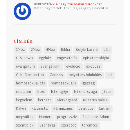
KERESZTÉNY
A nagy forradalmi terror vége
Péter, egyetértek. Amit írsz, az igaz, a katolikus…
CÍMKÉK
1Móz
2Móz
4Móz
Biblia
Bolyki László
bűn
C. S. Lewis
egyház
engesztelés
episztemológia
evangélium
evangéliumi
evolúció
exodusz
G. K. Chesterton
Genezis
helyettes bűnhődés
hit
homoszexualitás
homoszexuális
igazság
irodalom
Isten
Isten igéje
Isten országa
Jézus
kegyelem
kereszt
Kierkegaard
Krisztus halála
Kálvin
kálvinista
kálvinizmus
Leviticus
Luther
megváltás
Numeri
progresszív
Szabados Ádám
Szentlélek
Szentírás
szeretet
teremtés