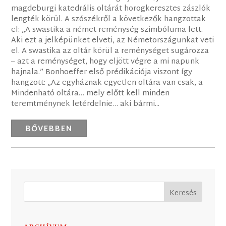
magdeburgi katedrális oltárát horogkeresztes zászlók
lengték körül. A szószékről a következők hangzottak
el: „A swastika a német reménység szimbóluma lett.
Aki ezt a jelképünket elveti, az Németországunkat veti
el. A swastika az oltár körül a reménységet sugározza
– azt a reménységet, hogy eljött végre a mi napunk
hajnala.” Bonhoeffer első prédikációja viszont így
hangzott: „Az egyháznak egyetlen oltára van csak, a
Mindenható oltára… mely előtt kell minden
teremtménynek letérdelnie… aki bármi...
BŐVEBBEN