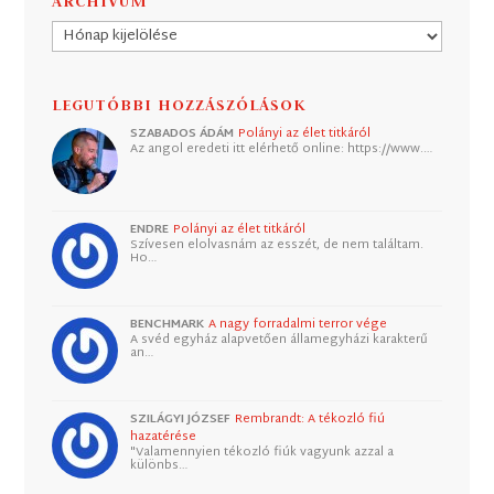
ARCHÍVUM
Archívum
LEGUTÓBBI HOZZÁSZÓLÁSOK
SZABADOS ÁDÁM
Polányi az élet titkáról
Az angol eredeti itt elérhető online: https://www.…
ENDRE
Polányi az élet titkáról
Szívesen elolvasnám az esszét, de nem találtam.
Ho…
BENCHMARK
A nagy forradalmi terror vége
A svéd egyház alapvetően államegyházi karakterű
an…
SZILÁGYI JÓZSEF
Rembrandt: A tékozló fiú
hazatérése
"Valamennyien tékozló fiúk vagyunk azzal a
különbs…