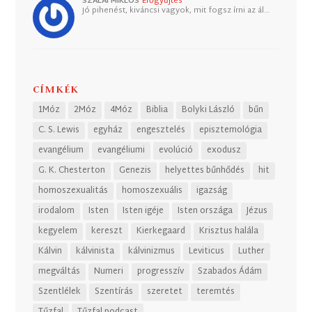
SZALAI MIKLÓS
Erőgyűjtés
Jó pihenést, kiváncsi vagyok, mit fogsz írni az ál…
CÍMKÉK
1Móz
2Móz
4Móz
Biblia
Bolyki László
bűn
C. S. Lewis
egyház
engesztelés
episztemológia
evangélium
evangéliumi
evolúció
exodusz
G. K. Chesterton
Genezis
helyettes bűnhődés
hit
homoszexualitás
homoszexuális
igazság
irodalom
Isten
Isten igéje
Isten országa
Jézus
kegyelem
kereszt
Kierkegaard
Krisztus halála
Kálvin
kálvinista
kálvinizmus
Leviticus
Luther
megváltás
Numeri
progresszív
Szabados Ádám
Szentlélek
Szentírás
szeretet
teremtés
Tűzfal
Tűzfal podcast