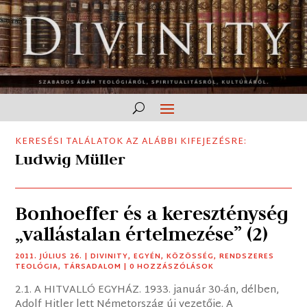
KERESÉSI TALÁLATOK AZ ALÁBBI KIFEJEZÉSRE:
Ludwig Müller
Bonhoeffer és a kereszténység
„vallástalan értelmezése” (2)
2011. JÚLIUS 26.
|
DIVINITY
,
EGYÉN
,
KÖZÖSSÉG
,
RENDSZERES
TEOLÓGIA
,
TÁRSADALOM
| 0 HOZZÁSZÓLÁSOK
2.1. A HITVALLÓ EGYHÁZ. 1933. január 30-án, délben,
Adolf Hitler lett Németország új vezetője. A