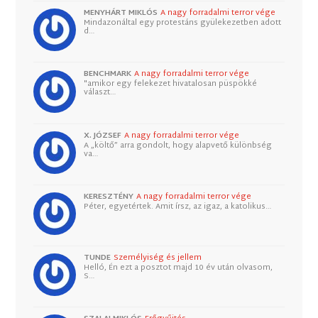
MENYHÁRT MIKLÓS
A nagy forradalmi terror vége
Mindazonáltal egy protestáns gyülekezetben adott
d…
BENCHMARK
A nagy forradalmi terror vége
"amikor egy felekezet hivatalosan püspökké
választ…
X. JÓZSEF
A nagy forradalmi terror vége
A „költő” arra gondolt, hogy alapvető különbség
va…
KERESZTÉNY
A nagy forradalmi terror vége
Péter, egyetértek. Amit írsz, az igaz, a katolikus…
TUNDE
Személyiség és jellem
Helló, Én ezt a posztot majd 10 év után olvasom,
S…