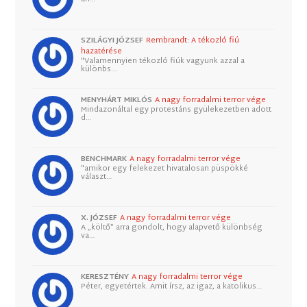
SZILÁGYI JÓZSEF
Rembrandt: A tékozló fiú
hazatérése
"Valamennyien tékozló fiúk vagyunk azzal a
különbs…
MENYHÁRT MIKLÓS
A nagy forradalmi terror vége
Mindazonáltal egy protestáns gyülekezetben adott
d…
BENCHMARK
A nagy forradalmi terror vége
"amikor egy felekezet hivatalosan püspökké
választ…
X. JÓZSEF
A nagy forradalmi terror vége
A „költő” arra gondolt, hogy alapvető különbség
va…
KERESZTÉNY
A nagy forradalmi terror vége
Péter, egyetértek. Amit írsz, az igaz, a katolikus…