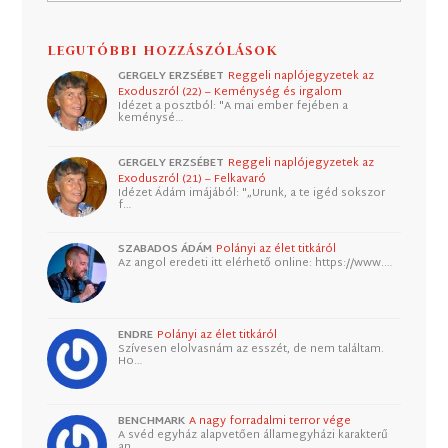
LEGUTÓBBI HOZZÁSZÓLÁSOK
GERGELY ERZSÉBET
Reggeli naplójegyzetek az
Exoduszról (22) – Keménység és irgalom
Idézet a posztból: "A mai ember fejében a
keménysé…
GERGELY ERZSÉBET
Reggeli naplójegyzetek az
Exoduszról (21) – Felkavaró
Idézet Ádám imájából: "„Urunk, a te igéd sokszor
f…
SZABADOS ÁDÁM
Polányi az élet titkáról
Az angol eredeti itt elérhető online: https://www.…
ENDRE
Polányi az élet titkáról
Szívesen elolvasnám az esszét, de nem találtam.
Ho…
BENCHMARK
A nagy forradalmi terror vége
A svéd egyház alapvetően államegyházi karakterű
an…