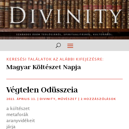
KERESÉSI TALÁLATOK AZ ALÁBBI KIFEJEZÉSRE:
Magyar Költészet Napja
Végtelen Odüsszeia
2021. ÁPRILIS 11.
|
DIVINITY
,
MŰVÉSZET
| 2 HOZZÁSZÓLÁSOK
a költészet
metaforák
aranyvidékeit
járja