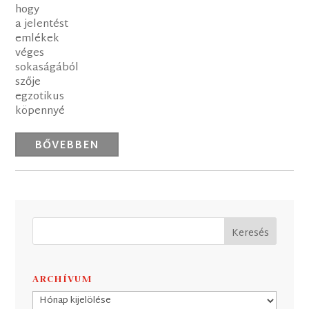
hogy
a jelentést
emlékek
véges
sokaságából
szője
egzotikus
köpennyé
BŐVEBBEN
ARCHÍVUM
Archívum