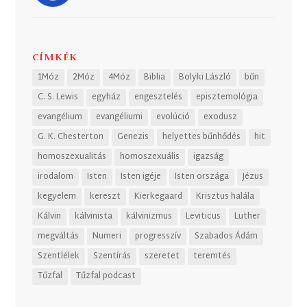
CÍMKÉK
1Móz
2Móz
4Móz
Biblia
Bolyki László
bűn
C. S. Lewis
egyház
engesztelés
episztemológia
evangélium
evangéliumi
evolúció
exodusz
G. K. Chesterton
Genezis
helyettes bűnhődés
hit
homoszexualitás
homoszexuális
igazság
irodalom
Isten
Isten igéje
Isten országa
Jézus
kegyelem
kereszt
Kierkegaard
Krisztus halála
Kálvin
kálvinista
kálvinizmus
Leviticus
Luther
megváltás
Numeri
progresszív
Szabados Ádám
Szentlélek
Szentírás
szeretet
teremtés
Tűzfal
Tűzfal podcast