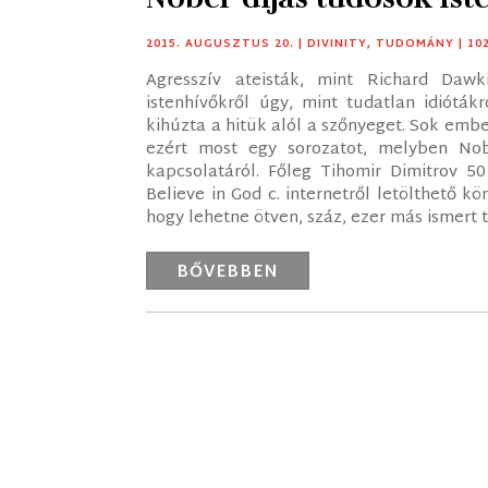
2015. AUGUSZTUS 20.
|
DIVINITY
,
TUDOMÁNY
| 1
Agresszív ateisták, mint Richard Daw
istenhívőkről úgy, mint tudatlan idiótá
kihúzta a hitük alól a szőnyeget. Sok embe
ezért most egy sorozatot, melyben Nob
kapcsolatáról. Főleg Tihomir Dimitrov 5
Believe in God c. internetről letölthető 
hogy lehetne ötven, száz, ezer más ismert t
BŐVEBBEN