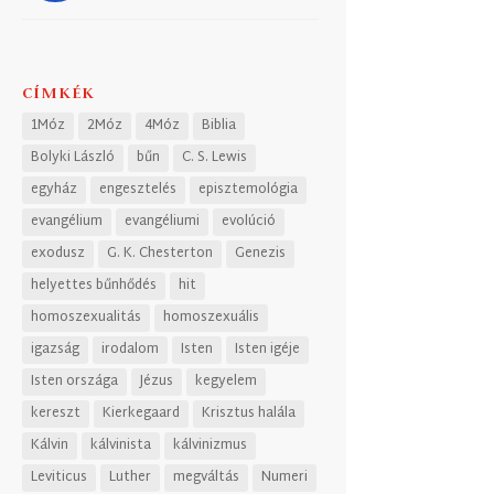
CÍMKÉK
1Móz
2Móz
4Móz
Biblia
Bolyki László
bűn
C. S. Lewis
egyház
engesztelés
episztemológia
evangélium
evangéliumi
evolúció
exodusz
G. K. Chesterton
Genezis
helyettes bűnhődés
hit
homoszexualitás
homoszexuális
igazság
irodalom
Isten
Isten igéje
Isten országa
Jézus
kegyelem
kereszt
Kierkegaard
Krisztus halála
Kálvin
kálvinista
kálvinizmus
Leviticus
Luther
megváltás
Numeri