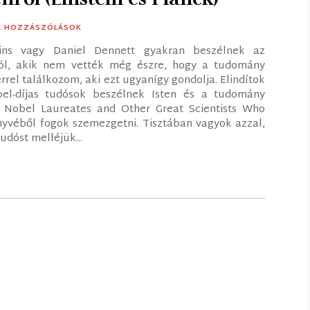
02 HOZZÁSZÓLÁSOK
kins vagy Daniel Dennett gyakran beszélnek az
król, akik nem vették még észre, hogy a tudomány
rrel találkozom, aki ezt ugyanígy gondolja. Elindítok
el-díjas tudósok beszélnek Isten és a tudomány
0 Nobel Laureates and Other Great Scientists Who
könyvéből fogok szemezgetni. Tisztában vagyok azzal,
udóst melléjük...