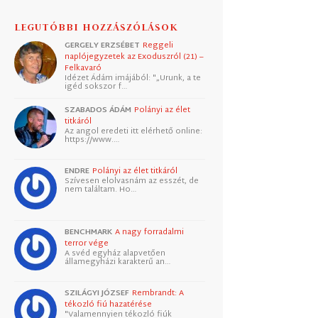
LEGUTÓBBI HOZZÁSZÓLÁSOK
GERGELY ERZSÉBET
Reggeli
naplójegyzetek az Exoduszról (21) –
Felkavaró
Idézet Ádám imájából: "„Urunk, a te
igéd sokszor f…
SZABADOS ÁDÁM
Polányi az élet
titkáról
Az angol eredeti itt elérhető online:
https://www.…
ENDRE
Polányi az élet titkáról
Szívesen elolvasnám az esszét, de
nem találtam. Ho…
BENCHMARK
A nagy forradalmi
terror vége
A svéd egyház alapvetően
államegyházi karakterű an…
SZILÁGYI JÓZSEF
Rembrandt: A
tékozló fiú hazatérése
"Valamennyien tékozló fiúk