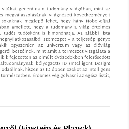
 vitákat generálna a tudomány világában, mint az
dés megválaszolásának világnézeti következményeit
 sokaknak meglepő lehet, hogy hány Nobel-díjjal
mában amellett, hogy a tudomány a világ értelmes
 tudós tudósként is kimondhatja. Az alábbi lista
megnyilatkozásaiból szemezget – a teljesség igénye
akik egyszerűen az univerzum vagy az élővilág
égéről beszélnek, mint amit a természet vizsgálata a
akik kifejezetten az elmúlt évtizedekben felerősödött
áltudománynak bélyegzett) ID (Intelligent Design)
odaállnak, hiszen az ID éppen ezeket az intelligens
 természetben. Érdemes végigolvasni az egész listát,
nről (Einstein és Planck)