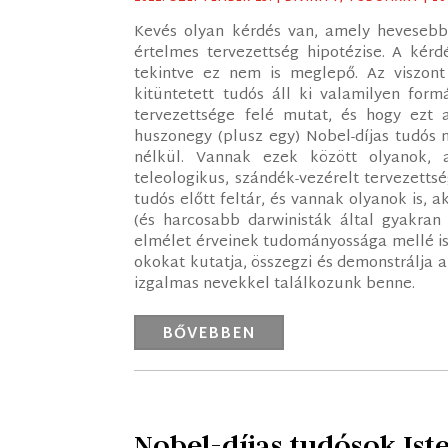
Kevés olyan kérdés van, amely hevesebb
értelmes tervezettség hipotézise. A kér
tekintve ez nem is meglepő. Az viszont
kitüntetett tudós áll ki valamilyen for
tervezettsége felé mutat, és hogy ezt a
huszonegy (plusz egy) Nobel-díjas tudós 
nélkül. Vannak ezek között olyanok, 
teleologikus, szándék-vezérelt tervezetts
tudós előtt feltár, és vannak olyanok is, 
(és harcosabb darwinisták által gyakran 
elmélet érveinek tudományossága mellé is 
okokat kutatja, összegzi és demonstrálja a
izgalmas nevekkel találkozunk benne.
BŐVEBBEN
Nobel-díjas tudósok Iste