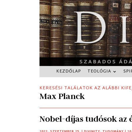
KEZDŐLAP
TEOLÓGIA
SPI
KERESÉSI TALÁLATOK AZ ALÁBBI KIFE
Max Planck
Nobel-díjas tudósok az 
2022. SZEPTEMBER 25.
|
DIVINITY
,
TUDOMÁNY
| 1