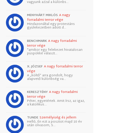
vagyunk azzal a különbs…
MENYHÁRT MIKLÓS
A nagy
forradalmi terror vége
Mindazonáltal egy protestáns
gyülekezetben adott d…
BENCHMARK
A nagy forradalmi
terror vége
"amikor egy felekezet hivatalosan
püspökké választ…
X. JÓZSEF
A nagy forradalmi terror
vége
A „költő” arra gondolt, hogy
alapvető különbség va…
KERESZTÉNY
A nagy forradalmi
terror vége
Péter, egyetértek. Amit írsz, az igaz,
a katolikus…
TUNDE
Személyiség és jellem
Helló, Én ezt a posztot majd 10 év
után olvasom, S…