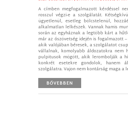
A címben megfogalmazott kérdéssel nem 
rosszul végzi-e a szolgálatát. Kétségkí
ügyetlenül, esetleg bölcstelenül, hozzá
alkalmatlan lelkészek. Vannak hamis munk
során az egyháznak a legtöbb kárt a hűtl
már az ószövetség idején is fogalmazott –
akik valójában béresek, a szolgálatot csup
vállalnak, komolyabb áldozatokra nem ha
pulpitusok mögött, akik lerombolják a h
konkrét esetekre gondolok, hanem ál
szolgálatra. Vajon nem kontárság maga a l
BŐVEBBEN