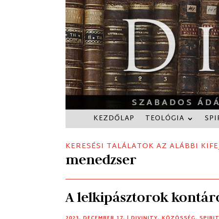
KEZDŐLAP
TEOLÓGIA
SPI
KERESÉSI TALÁLATOK AZ ALÁBBI KIFE
menedzser
A lelkipásztorok kontá
2023. DECEMBER 17.
|
DIVINITY
,
KÖZÖSSÉG
,
SPIRI