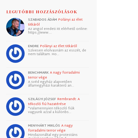
LEGUTÓBBI HOZZÁSZÓLÁSOK
SZABADOS ÁDÁM
Polányi az élet
titkáról
Az angol eredeti itt elérhető online:
https://www.…
ENDRE
Polányi az élet titkáról
Szívesen elolvasnám az esszét, de
nem találtam. Ho…
BENCHMARK
A nagy forradalmi
terror vége
A svéd egyház alapvetően
államegyházi karakterű an…
SZILÁGYI JÓZSEF
Rembrandt: A
tékozló fiú hazatérése
"Valamennyien tékozló fiúk
vagyunk azzal a különbs…
MENYHÁRT MIKLÓS
A nagy
forradalmi terror vége
Mindazonáltal egy protestáns