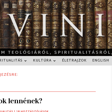
RITUALITÁS
KULTÚRA
ÉLETRAJZOK
ENGLISH
JEZÉSRE:
rok lennének?
TUALITÁS
| 18 HOZZÁSZÓLÁSOK