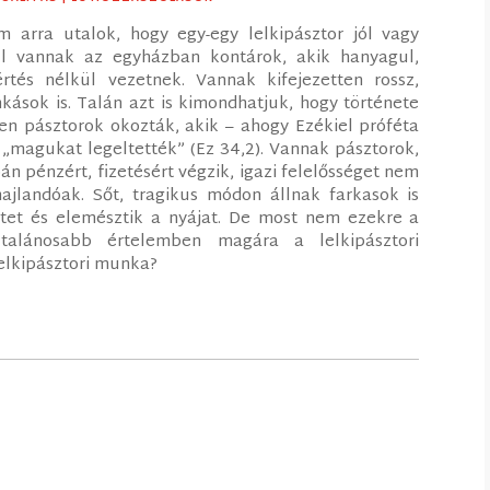
arra utalok, hogy egy-egy lelkipásztor jól vagy
vül vannak az egyházban kontárok, akik hanyagul,
értés nélkül vezetnek. Vannak kifejezetten rossz,
ások is. Talán azt is kimondhatjuk, hogy története
en pásztorok okozták, akik – ahogy Ezékiel próféta
 „magukat legeltették” (Ez 34,2). Vannak pásztorok,
án pénzért, fizetésért végzik, igazi felelősséget nem
jlandóak. Sőt, tragikus módon állnak farkasok is
itet és elemésztik a nyájat. De most nem ezekre a
talánosabb értelemben magára a lelkipásztori
elkipásztori munka?