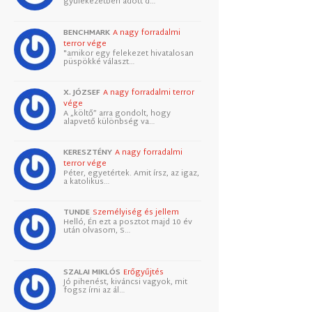
gyülekezetben adott d…
BENCHMARK
A nagy forradalmi
terror vége
"amikor egy felekezet hivatalosan
püspökké választ…
X. JÓZSEF
A nagy forradalmi terror
vége
A „költő” arra gondolt, hogy
alapvető különbség va…
KERESZTÉNY
A nagy forradalmi
terror vége
Péter, egyetértek. Amit írsz, az igaz,
a katolikus…
TUNDE
Személyiség és jellem
Helló, Én ezt a posztot majd 10 év
után olvasom, S…
SZALAI MIKLÓS
Erőgyűjtés
Jó pihenést, kiváncsi vagyok, mit
fogsz írni az ál…