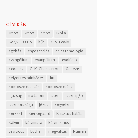
CÍMKÉK
1Móz
2Móz
4Móz
Biblia
Bolyki László
bűn
C. S. Lewis
egyház
engesztelés
episztemológia
evangélium
evangéliumi
evolúció
exodusz
G. K. Chesterton
Genezis
helyettes bűnhődés
hit
homoszexualitás
homoszexuális
igazság
irodalom
Isten
Isten igéje
Isten országa
Jézus
kegyelem
kereszt
Kierkegaard
Krisztus halála
Kálvin
kálvinista
kálvinizmus
Leviticus
Luther
megváltás
Numeri