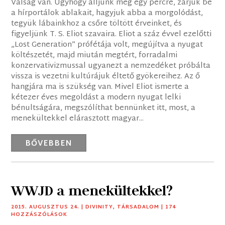
Válság van. Úgyhogy álljunk meg egy percre, zárjuk be
a hírportálok ablakait, hagyjuk abba a morgolódást,
tegyük lábainkhoz a csőre töltött érveinket, és
figyeljünk T. S. Eliot szavaira. Eliot a száz évvel ezelőtti
„Lost Generation” prófétája volt, megújítva a nyugat
költészetét, majd miután megtért, forradalmi
konzervativizmussal ugyanezt a nemzedéket próbálta
vissza is vezetni kultúrájuk éltető gyökereihez. Az ő
hangjára ma is szükség van. Mivel Eliot ismerte a
kétezer éves megoldást a modern nyugat lelki
bénultságára, megszólíthat bennünket itt, most, a
menekültekkel elárasztott magyar...
BŐVEBBEN
WWJD a menekültekkel?
2015. AUGUSZTUS 24.
|
DIVINITY
,
TÁRSADALOM
| 174
HOZZÁSZÓLÁSOK