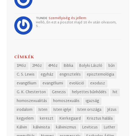
TUNDE
Személyiség és jellem
Helló, Én ezt a posztot majd 10 év után olvasom,
S…
CÍMKÉK
1Móz
2Móz
4Móz
Biblia
Bolyki László
bűn
C. S. Lewis
egyház
engesztelés
episztemológia
evangélium
evangéliumi
evolúció
exodusz
G. K. Chesterton
Genezis
helyettes bűnhődés
hit
homoszexualitás
homoszexuális
igazság
irodalom
Isten
Isten igéje
Isten országa
Jézus
kegyelem
kereszt
Kierkegaard
Krisztus halála
Kálvin
kálvinista
kálvinizmus
Leviticus
Luther