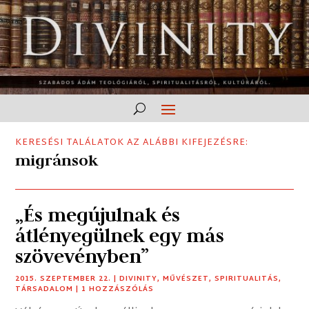
KERESÉSI TALÁLATOK AZ ALÁBBI KIFEJEZÉSRE:
migránsok
„És megújulnak és
átlényegülnek egy más
szövevényben”
2015. SZEPTEMBER 22.
|
DIVINITY
,
MŰVÉSZET
,
SPIRITUALITÁS
,
TÁRSADALOM
| 1 HOZZÁSZÓLÁS