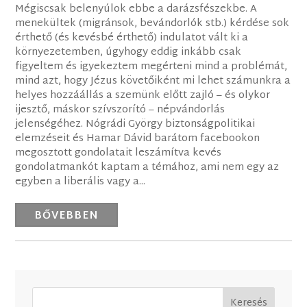
Mégiscsak belenyúlok ebbe a darázsfészekbe. A
menekültek (migránsok, bevándorlók stb.) kérdése sok
érthető (és kevésbé érthető) indulatot vált ki a
környezetemben, úgyhogy eddig inkább csak
figyeltem és igyekeztem megérteni mind a problémát,
mind azt, hogy Jézus követőiként mi lehet számunkra a
helyes hozzáállás a szemünk előtt zajló – és olykor
ijesztő, máskor szívszorító – népvándorlás
jelenségéhez. Nógrádi György biztonságpolitikai
elemzéseit és Hamar Dávid barátom facebookon
megosztott gondolatait leszámítva kevés
gondolatmankót kaptam a témához, ami nem egy az
egyben a liberális vagy a...
BŐVEBBEN