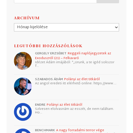
ARCHÍVUM
Archívum
LEGUTÓBBI HOZZÁSZÓLÁSOK
GERGELY ERZSÉBET
Reggeli naplójegyzetek az
Exoduszról (21) – Felkavaró
Idézet Ádám imájából: "„Urunk, a te igéd sokszor
f…
SZABADOS ÁDÁM
Polányi az élet titkáról
Az angol eredeti itt elérhető online: https://www.…
ENDRE
Polányi az élet titkáról
Szívesen elolvasnám az esszét, de nem találtam.
Ho…
BENCHMARK
A nagy forradalmi terror vége