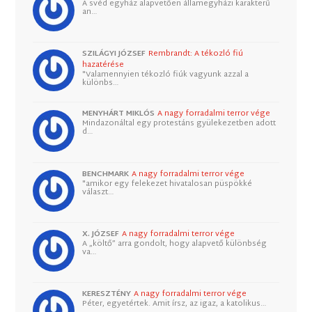
A svéd egyház alapvetően államegyházi karakterű
an…
SZILÁGYI JÓZSEF
Rembrandt: A tékozló fiú
hazatérése
"Valamennyien tékozló fiúk vagyunk azzal a
különbs…
MENYHÁRT MIKLÓS
A nagy forradalmi terror vége
Mindazonáltal egy protestáns gyülekezetben adott
d…
BENCHMARK
A nagy forradalmi terror vége
"amikor egy felekezet hivatalosan püspökké
választ…
X. JÓZSEF
A nagy forradalmi terror vége
A „költő” arra gondolt, hogy alapvető különbség
va…
KERESZTÉNY
A nagy forradalmi terror vége
Péter, egyetértek. Amit írsz, az igaz, a katolikus…