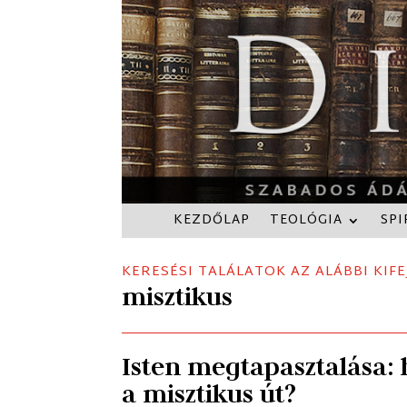
KEZDŐLAP
TEOLÓGIA
SPI
KERESÉSI TALÁLATOK AZ ALÁBBI KIFE
misztikus
Isten megtapasztalása: h
a misztikus út?