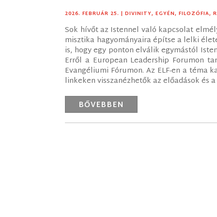
2026. FEBRUÁR 25.
|
DIVINITY
,
EGYÉN
,
FILOZÓFIA
,
Sok hívőt az Istennel való kapcsolat elmél
misztika hagyományaira építse a lelki éle
is, hogy egy ponton elválik egymástól Ist
Erről a European Leadership Forumon tar
Evangéliumi Fórumon. Az ELF-en a téma kap
linkeken visszanézhetők az előadások és a
BŐVEBBEN