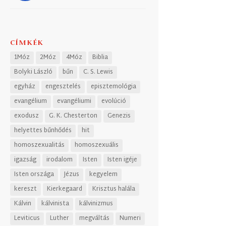
CÍMKÉK
1Móz
2Móz
4Móz
Biblia
Bolyki László
bűn
C. S. Lewis
egyház
engesztelés
episztemológia
evangélium
evangéliumi
evolúció
exodusz
G. K. Chesterton
Genezis
helyettes bűnhődés
hit
homoszexualitás
homoszexuális
igazság
irodalom
Isten
Isten igéje
Isten országa
Jézus
kegyelem
kereszt
Kierkegaard
Krisztus halála
Kálvin
kálvinista
kálvinizmus
Leviticus
Luther
megváltás
Numeri