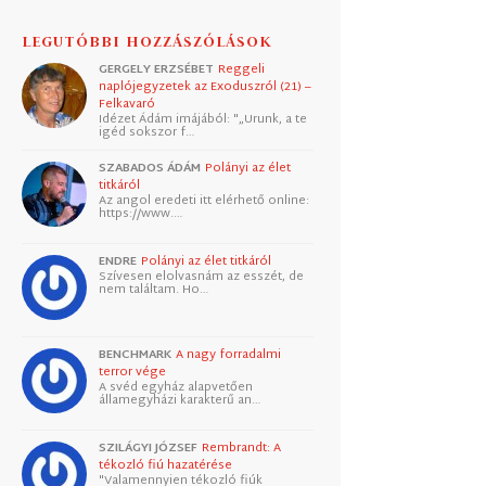
LEGUTÓBBI HOZZÁSZÓLÁSOK
GERGELY ERZSÉBET
Reggeli
naplójegyzetek az Exoduszról (21) –
Felkavaró
Idézet Ádám imájából: "„Urunk, a te
igéd sokszor f…
SZABADOS ÁDÁM
Polányi az élet
titkáról
Az angol eredeti itt elérhető online:
https://www.…
ENDRE
Polányi az élet titkáról
Szívesen elolvasnám az esszét, de
nem találtam. Ho…
BENCHMARK
A nagy forradalmi
terror vége
A svéd egyház alapvetően
államegyházi karakterű an…
SZILÁGYI JÓZSEF
Rembrandt: A
tékozló fiú hazatérése
"Valamennyien tékozló fiúk