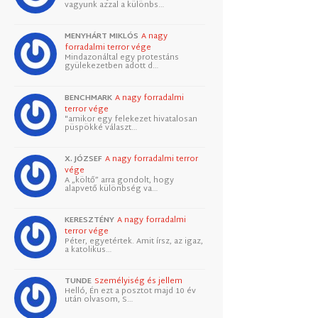
vagyunk azzal a különbs…
MENYHÁRT MIKLÓS
A nagy
forradalmi terror vége
Mindazonáltal egy protestáns
gyülekezetben adott d…
BENCHMARK
A nagy forradalmi
terror vége
"amikor egy felekezet hivatalosan
püspökké választ…
X. JÓZSEF
A nagy forradalmi terror
vége
A „költő” arra gondolt, hogy
alapvető különbség va…
KERESZTÉNY
A nagy forradalmi
terror vége
Péter, egyetértek. Amit írsz, az igaz,
a katolikus…
TUNDE
Személyiség és jellem
Helló, Én ezt a posztot majd 10 év
után olvasom, S…