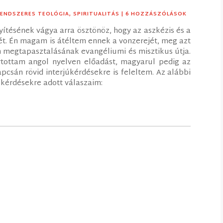
RENDSZERES TEOLÓGIA
,
SPIRITUALITÁS
| 6 HOZZÁSZÓLÁSOK
yítésének vágya arra ösztönöz, hogy az aszkézis és a
tét. Én magam is átéltem ennek a vonzerejét, meg azt
en megtapasztalásának evangéliumi és misztikus útja.
tottam angol nyelven előadást, magyarul pedig az
csán rövid interjúkérdésekre is feleltem. Az alábbi
 kérdésekre adott válaszaim: