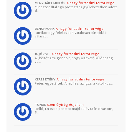
MENYHÁRT MIKLÓS
A nagy forradalmi terror vége
Mindazonáltal egy protestáns gyülekezetben adott
d…
BENCHMARK
A nagy forradalmi terror vége
"amikor egy felekezet hivatalosan püspökké
választ…
X. JÓZSEF
A nagy forradalmi terror vége
A „költő” arra gondolt, hogy alapvető különbség
va…
KERESZTÉNY
A nagy forradalmi terror vége
Péter, egyetértek. Amit írsz, az igaz, a katolikus…
TUNDE
Személyiség és jellem
Helló, Én ezt a posztot majd 10 év után olvasom,
S…