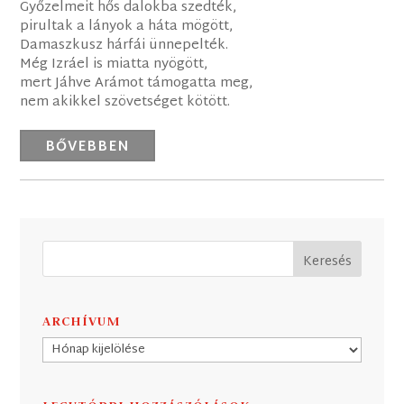
Győzelmeit hős dalokba szedték,
pirultak a lányok a háta mögött,
Damaszkusz hárfái ünnepelték.
Még Izráel is miatta nyögött,
mert Jáhve Arámot támogatta meg,
nem akikkel szövetséget kötött.
BŐVEBBEN
ARCHÍVUM
Archívum