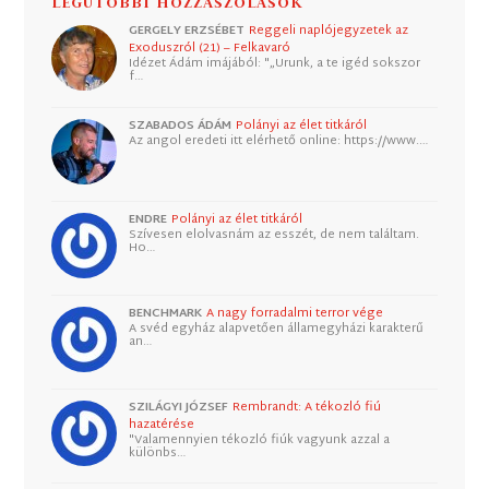
LEGUTÓBBI HOZZÁSZÓLÁSOK
GERGELY ERZSÉBET
Reggeli naplójegyzetek az
Exoduszról (21) – Felkavaró
Idézet Ádám imájából: "„Urunk, a te igéd sokszor
f…
SZABADOS ÁDÁM
Polányi az élet titkáról
Az angol eredeti itt elérhető online: https://www.…
ENDRE
Polányi az élet titkáról
Szívesen elolvasnám az esszét, de nem találtam.
Ho…
BENCHMARK
A nagy forradalmi terror vége
A svéd egyház alapvetően államegyházi karakterű
an…
SZILÁGYI JÓZSEF
Rembrandt: A tékozló fiú
hazatérése
"Valamennyien tékozló fiúk vagyunk azzal a
különbs…