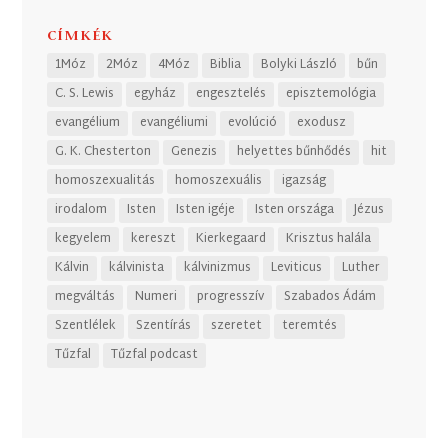
CÍMKÉK
1Móz
2Móz
4Móz
Biblia
Bolyki László
bűn
C. S. Lewis
egyház
engesztelés
episztemológia
evangélium
evangéliumi
evolúció
exodusz
G. K. Chesterton
Genezis
helyettes bűnhődés
hit
homoszexualitás
homoszexuális
igazság
irodalom
Isten
Isten igéje
Isten országa
Jézus
kegyelem
kereszt
Kierkegaard
Krisztus halála
Kálvin
kálvinista
kálvinizmus
Leviticus
Luther
megváltás
Numeri
progresszív
Szabados Ádám
Szentlélek
Szentírás
szeretet
teremtés
Tűzfal
Tűzfal podcast