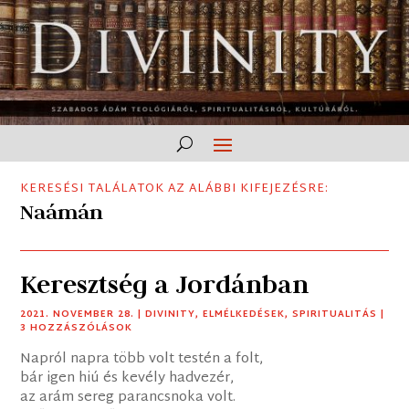
KERESÉSI TALÁLATOK AZ ALÁBBI KIFEJEZÉSRE:
Naámán
Keresztség a Jordánban
2021. NOVEMBER 28.
|
DIVINITY
,
ELMÉLKEDÉSEK
,
SPIRITUALITÁS
|
3 HOZZÁSZÓLÁSOK
Napról napra több volt testén a folt,
bár igen hiú és kevély hadvezér,
az arám sereg parancsnoka volt.