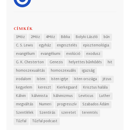
CÍMKÉK
1Móz
2Móz
4Móz
Biblia
Bolyki László
bűn
C. S. Lewis
egyház
engesztelés
episztemológia
evangélium
evangéliumi
evolúció
exodusz
G. K. Chesterton
Genezis
helyettes bűnhődés
hit
homoszexualitás
homoszexuális
igazság
irodalom
Isten
Isten igéje
Isten országa
Jézus
kegyelem
kereszt
Kierkegaard
Krisztus halála
Kálvin
kálvinista
kálvinizmus
Leviticus
Luther
megváltás
Numeri
progresszív
Szabados Ádám
Szentlélek
Szentírás
szeretet
teremtés
Tűzfal
Tűzfal podcast