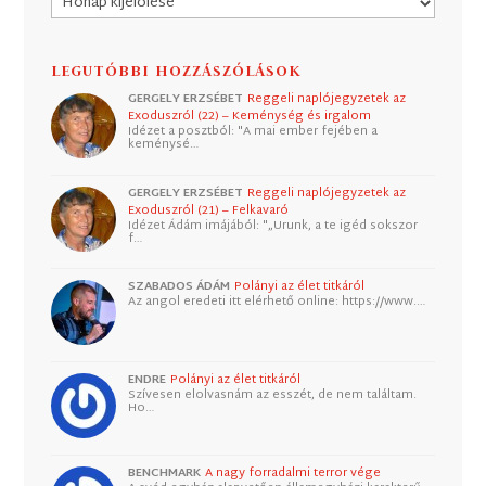
LEGUTÓBBI HOZZÁSZÓLÁSOK
GERGELY ERZSÉBET
Reggeli naplójegyzetek az
Exoduszról (22) – Keménység és irgalom
Idézet a posztból: "A mai ember fejében a
keménysé…
GERGELY ERZSÉBET
Reggeli naplójegyzetek az
Exoduszról (21) – Felkavaró
Idézet Ádám imájából: "„Urunk, a te igéd sokszor
f…
SZABADOS ÁDÁM
Polányi az élet titkáról
Az angol eredeti itt elérhető online: https://www.…
ENDRE
Polányi az élet titkáról
Szívesen elolvasnám az esszét, de nem találtam.
Ho…
BENCHMARK
A nagy forradalmi terror vége