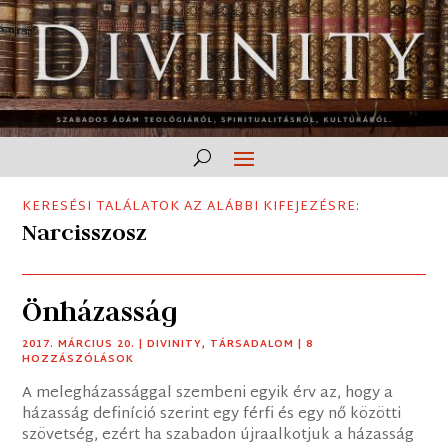
KERESÉSI TALÁLATOK AZ ALÁBBI KIFEJEZÉSRE:
Narcisszosz
Önházasság
2017. MÁRCIUS 20.
|
DIVINITY
,
TÁRSADALOM
| 8
HOZZÁSZÓLÁSOK
A melegházassággal szembeni egyik érv az, hogy a
házasság definíció szerint egy férfi és egy nő közötti
szövetség, ezért ha szabadon újraalkotjuk a házasság