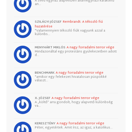
A svéd egyház alapvetően államegyházi karakterű
an…
SZILÁGYI JÓZSEF
Rembrandt: A tékozló fiú
hazatérése
"Valamennyien tékozló fiúk vagyunk azzal a
különbs…
MENYHÁRT MIKLÓS
A nagy forradalmi terror vége
Mindazonáltal egy protestáns gyülekezetben adott
d…
BENCHMARK
A nagy forradalmi terror vége
"amikor egy felekezet hivatalosan püspökké
választ…
X. JÓZSEF
A nagy forradalmi terror vége
A „költő” arra gondolt, hogy alapvető különbség
va…
KERESZTÉNY
A nagy forradalmi terror vége
Péter, egyetértek. Amit írsz, az igaz, a katolikus…