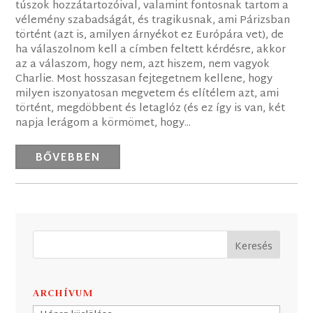
túszok hozzátartozóival, valamint fontosnak tartom a
vélemény szabadságát, és tragikusnak, ami Párizsban
történt (azt is, amilyen árnyékot ez Európára vet), de
ha válaszolnom kell a címben feltett kérdésre, akkor
az a válaszom, hogy nem, azt hiszem, nem vagyok
Charlie. Most hosszasan fejtegetnem kellene, hogy
milyen iszonyatosan megvetem és elítélem azt, ami
történt, megdöbbent és letaglóz (és ez így is van, két
napja lerágom a körmömet, hogy...
BŐVEBBEN
ARCHÍVUM
Archívum