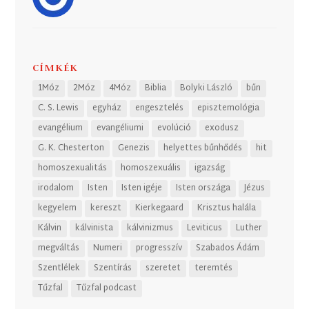
CÍMKÉK
1Móz
2Móz
4Móz
Biblia
Bolyki László
bűn
C. S. Lewis
egyház
engesztelés
episztemológia
evangélium
evangéliumi
evolúció
exodusz
G. K. Chesterton
Genezis
helyettes bűnhődés
hit
homoszexualitás
homoszexuális
igazság
irodalom
Isten
Isten igéje
Isten országa
Jézus
kegyelem
kereszt
Kierkegaard
Krisztus halála
Kálvin
kálvinista
kálvinizmus
Leviticus
Luther
megváltás
Numeri
progresszív
Szabados Ádám
Szentlélek
Szentírás
szeretet
teremtés
Tűzfal
Tűzfal podcast