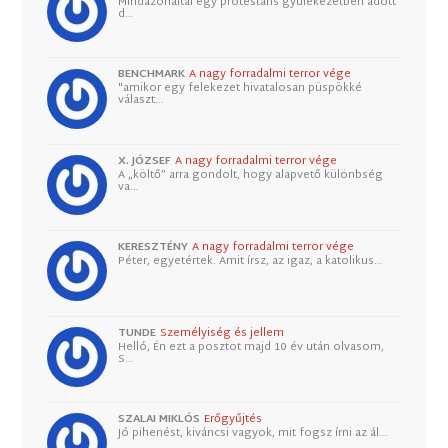
Mindazonáltal egy protestáns gyülekezetben adott
d…
BENCHMARK
A nagy forradalmi terror vége
"amikor egy felekezet hivatalosan püspökké
választ…
X. JÓZSEF
A nagy forradalmi terror vége
A „költő” arra gondolt, hogy alapvető különbség
va…
KERESZTÉNY
A nagy forradalmi terror vége
Péter, egyetértek. Amit írsz, az igaz, a katolikus…
TUNDE
Személyiség és jellem
Helló, Én ezt a posztot majd 10 év után olvasom,
S…
SZALAI MIKLÓS
Erőgyűjtés
Jó pihenést, kiváncsi vagyok, mit fogsz írni az ál…