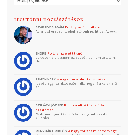
LEGUTÓBBI HOZZÁSZÓLÁSOK
SZABADOS ÁDÁM
Polányi az élet titkáról
Az angol eredeti itt elérhető online: https://www.…
ENDRE
Polányi az élet titkáról
Szívesen elolvasnám az esszét, de nem találtam.
Ho…
BENCHMARK
A nagy forradalmi terror vége
A svéd egyház alapvetően államegyházi karakterű
an…
SZILÁGYI JÓZSEF
Rembrandt: A tékozló fiú
hazatérése
"Valamennyien tékozló fiúk vagyunk azzal a
különbs…
MENYHÁRT MIKLÓS
A nagy forradalmi terror vége