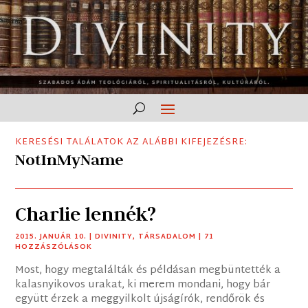
KERESÉSI TALÁLATOK AZ ALÁBBI KIFEJEZÉSRE:
NotInMyName
Charlie lennék?
2015. JANUÁR 10.
|
DIVINITY
,
TÁRSADALOM
| 71
HOZZÁSZÓLÁSOK
Most, hogy megtalálták és példásan megbüntették a
kalasnyikovos urakat, ki merem mondani, hogy bár
együtt érzek a meggyilkolt újságírók, rendőrök és