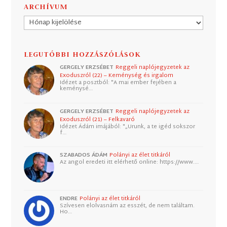
ARCHÍVUM
Archívum
LEGUTÓBBI HOZZÁSZÓLÁSOK
GERGELY ERZSÉBET
Reggeli naplójegyzetek az
Exoduszról (22) – Keménység és irgalom
Idézet a posztból: "A mai ember fejében a
keménysé…
GERGELY ERZSÉBET
Reggeli naplójegyzetek az
Exoduszról (21) – Felkavaró
Idézet Ádám imájából: "„Urunk, a te igéd sokszor
f…
SZABADOS ÁDÁM
Polányi az élet titkáról
Az angol eredeti itt elérhető online: https://www.…
ENDRE
Polányi az élet titkáról
Szívesen elolvasnám az esszét, de nem találtam.
Ho…