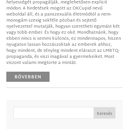
helyességét propagálják, meglehetősen explicit
módon. A hirdetések mögött az OKCupid nevű
weboldal áll, és a panszexuális életmódtól a nem-
monogám szexig sokféle pózban és sejtető
nyelvezettel mutatják, hogyan szeretheti egymást két
vagy több ember. És hogy ez oké. Mondhatnánk, hogy
ebben nincs is semmi különös, ez mindennapos, hiszen
nyugaton lassan hozzászoktak az emberek ahhoz,
hogy mindent, de tényleg mindent eláraszt az LMBTQ-
propaganda, és viszi magával a gyermekeiket. Most
viszont valami megtörte a mintát.
BŐVEBBEN