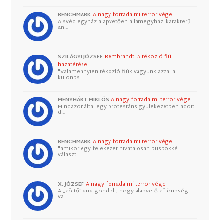
BENCHMARK
A nagy forradalmi terror vége
A svéd egyház alapvetően államegyházi karakterű
an…
SZILÁGYI JÓZSEF
Rembrandt: A tékozló fiú
hazatérése
"Valamennyien tékozló fiúk vagyunk azzal a
különbs…
MENYHÁRT MIKLÓS
A nagy forradalmi terror vége
Mindazonáltal egy protestáns gyülekezetben adott
d…
BENCHMARK
A nagy forradalmi terror vége
"amikor egy felekezet hivatalosan püspökké
választ…
X. JÓZSEF
A nagy forradalmi terror vége
A „költő” arra gondolt, hogy alapvető különbség
va…