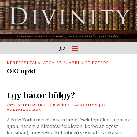
KERESÉSI TALÁLATOK AZ ALÁBBI KIFEJEZÉSRE:
OKCupid
Egy bátor hölgy?
2021. SZEPTEMBER 25.
|
DIVINITY
,
TÁRSADALOM
| 22
HOZZÁSZÓLÁSOK
A New York-i metrót olyan hirdetések lepték el (nem az
ajtón, hanem a hirdetési felületen, körbe az egész
kocsiban), amelyek a különböző szexuális szokások