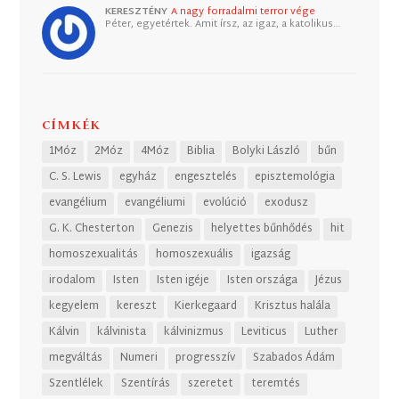
KERESZTÉNY
A nagy forradalmi terror vége
Péter, egyetértek. Amit írsz, az igaz, a katolikus…
CÍMKÉK
1Móz
2Móz
4Móz
Biblia
Bolyki László
bűn
C. S. Lewis
egyház
engesztelés
episztemológia
evangélium
evangéliumi
evolúció
exodusz
G. K. Chesterton
Genezis
helyettes bűnhődés
hit
homoszexualitás
homoszexuális
igazság
irodalom
Isten
Isten igéje
Isten országa
Jézus
kegyelem
kereszt
Kierkegaard
Krisztus halála
Kálvin
kálvinista
kálvinizmus
Leviticus
Luther
megváltás
Numeri
progresszív
Szabados Ádám
Szentlélek
Szentírás
szeretet
teremtés