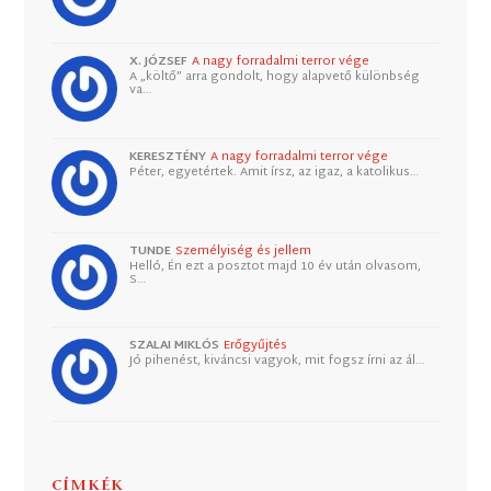
X. JÓZSEF
A nagy forradalmi terror vége
A „költő” arra gondolt, hogy alapvető különbség
va…
KERESZTÉNY
A nagy forradalmi terror vége
Péter, egyetértek. Amit írsz, az igaz, a katolikus…
TUNDE
Személyiség és jellem
Helló, Én ezt a posztot majd 10 év után olvasom,
S…
SZALAI MIKLÓS
Erőgyűjtés
Jó pihenést, kiváncsi vagyok, mit fogsz írni az ál…
CÍMKÉK