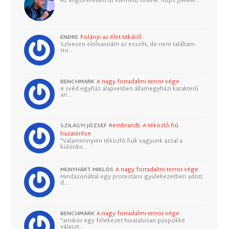
Az angol eredeti itt elérhető online: https://www.…
ENDRE
Polányi az élet titkáról
Szívesen elolvasnám az esszét, de nem találtam.
Ho…
BENCHMARK
A nagy forradalmi terror vége
A svéd egyház alapvetően államegyházi karakterű
an…
SZILÁGYI JÓZSEF
Rembrandt: A tékozló fiú
hazatérése
"Valamennyien tékozló fiúk vagyunk azzal a
különbs…
MENYHÁRT MIKLÓS
A nagy forradalmi terror vége
Mindazonáltal egy protestáns gyülekezetben adott
d…
BENCHMARK
A nagy forradalmi terror vége
"amikor egy felekezet hivatalosan püspökké
választ…