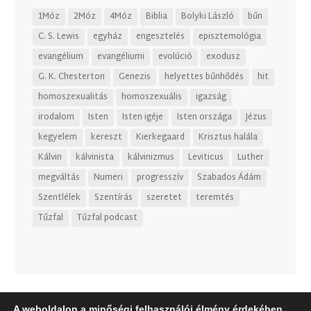
1Móz
2Móz
4Móz
Biblia
Bolyki László
bűn
C. S. Lewis
egyház
engesztelés
episztemológia
evangélium
evangéliumi
evolúció
exodusz
G. K. Chesterton
Genezis
helyettes bűnhődés
hit
homoszexualitás
homoszexuális
igazság
irodalom
Isten
Isten igéje
Isten országa
Jézus
kegyelem
kereszt
Kierkegaard
Krisztus halála
Kálvin
kálvinista
kálvinizmus
Leviticus
Luther
megváltás
Numeri
progresszív
Szabados Ádám
Szentlélek
Szentírás
szeretet
teremtés
Tűzfal
Tűzfal podcast
A weboldalon a minőségi felhasználói élmény érdekében