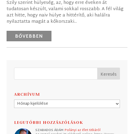
Szily szerint hülyeség, az, hogy erre éveken át
tudatosan készült, valami sokkal rosszabb. A fél világ
azt hitte, hogy naiv hülye a hittérítő, aki halálra
nyilaztatta magát a kőkorszaki...
BŐVEBBEN
ARCHÍVUM
Archívum
LEGUTÓBBI HOZZÁSZÓLÁSOK
SZABADOS ÁDÁM
Polányi az élet titkáról