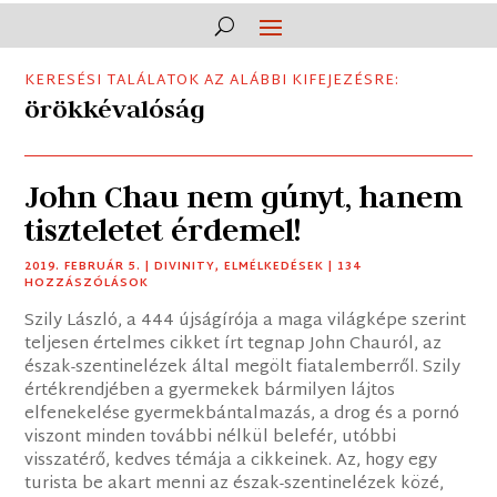
KERESÉSI TALÁLATOK AZ ALÁBBI KIFEJEZÉSRE:
örökkévalóság
John Chau nem gúnyt, hanem
tiszteletet érdemel!
2019. FEBRUÁR 5.
|
DIVINITY
,
ELMÉLKEDÉSEK
| 134
HOZZÁSZÓLÁSOK
Szily László, a 444 újságírója a maga világképe szerint
teljesen értelmes cikket írt tegnap John Chauról, az
észak-szentinelézek által megölt fiatalemberről. Szily
értékrendjében a gyermekek bármilyen lájtos
elfenekelése gyermekbántalmazás, a drog és a pornó
viszont minden további nélkül belefér, utóbbi
visszatérő, kedves témája a cikkeinek. Az, hogy egy
turista be akart menni az észak-szentinelézek közé,