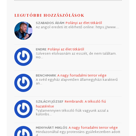
LEGUTÓBBI HOZZÁSZÓLÁSOK
SZABADOS ÁDÁM
Polányi az élet titkáról
Az angol eredeti itt elérhető online: https://www.…
ENDRE
Polányi az élet titkáról
Szívesen elolvasnám az esszét, de nem találtam.
Ho…
BENCHMARK
A nagy forradalmi terror vége
A svéd egyház alapvetően államegyházi karakterű
an…
SZILÁGYI JÓZSEF
Rembrandt: A tékozló fiú
hazatérése
"Valamennyien tékozló fiúk vagyunk azzal a
különbs…
MENYHÁRT MIKLÓS
A nagy forradalmi terror vége
Mindazonáltal egy protestáns gyülekezetben adott
d…