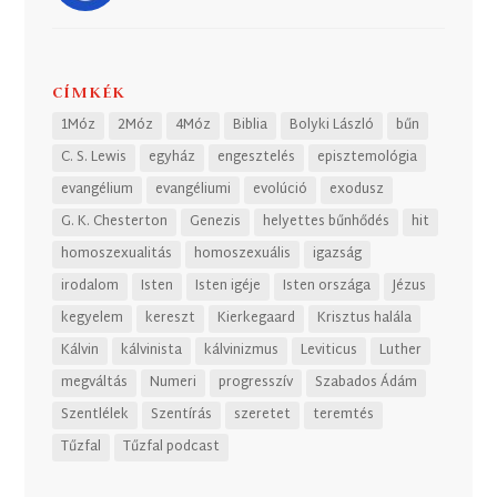
CÍMKÉK
1Móz
2Móz
4Móz
Biblia
Bolyki László
bűn
C. S. Lewis
egyház
engesztelés
episztemológia
evangélium
evangéliumi
evolúció
exodusz
G. K. Chesterton
Genezis
helyettes bűnhődés
hit
homoszexualitás
homoszexuális
igazság
irodalom
Isten
Isten igéje
Isten országa
Jézus
kegyelem
kereszt
Kierkegaard
Krisztus halála
Kálvin
kálvinista
kálvinizmus
Leviticus
Luther
megváltás
Numeri
progresszív
Szabados Ádám
Szentlélek
Szentírás
szeretet
teremtés
Tűzfal
Tűzfal podcast