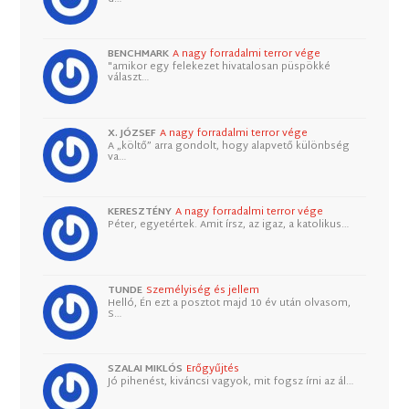
BENCHMARK
A nagy forradalmi terror vége
"amikor egy felekezet hivatalosan püspökké
választ…
X. JÓZSEF
A nagy forradalmi terror vége
A „költő” arra gondolt, hogy alapvető különbség
va…
KERESZTÉNY
A nagy forradalmi terror vége
Péter, egyetértek. Amit írsz, az igaz, a katolikus…
TUNDE
Személyiség és jellem
Helló, Én ezt a posztot majd 10 év után olvasom,
S…
SZALAI MIKLÓS
Erőgyűjtés
Jó pihenést, kiváncsi vagyok, mit fogsz írni az ál…