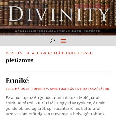
KERESÉSI TALÁLATOK AZ ALÁBBI KIFEJEZÉSRE:
pietizmus
Euniké
2014. MÁJUS 21.
|
DIVINITY
,
SPIRITUALITÁS
| 5 HOZZÁSZÓLÁSOK
Ez a honlap az én gondolataimat közli teológiáról,
spiritualitásról, kultúráról. Hogy ki vagyok én, és mit
gondolok teológiáról, spiritualitásról és kultúráról,
arra viszont erőteljesen rányomja a bélyegét többek