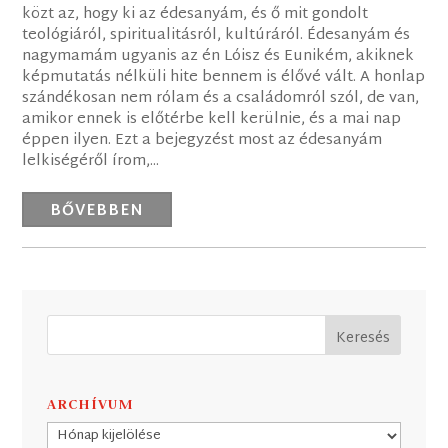
közt az, hogy ki az édesanyám, és ő mit gondolt
teológiáról, spiritualitásról, kultúráról. Édesanyám és
nagymamám ugyanis az én Lóisz és Eunikém, akiknek
képmutatás nélküli hite bennem is élővé vált. A honlap
szándékosan nem rólam és a családomról szól, de van,
amikor ennek is előtérbe kell kerülnie, és a mai nap
éppen ilyen. Ezt a bejegyzést most az édesanyám
lelkiségéről írom,...
BŐVEBBEN
ARCHÍVUM
Archívum