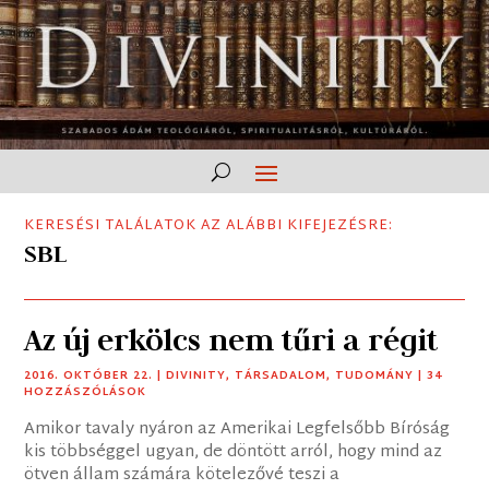
KERESÉSI TALÁLATOK AZ ALÁBBI KIFEJEZÉSRE:
SBL
Az új erkölcs nem tűri a régit
2016. OKTÓBER 22.
|
DIVINITY
,
TÁRSADALOM
,
TUDOMÁNY
| 34
HOZZÁSZÓLÁSOK
Amikor tavaly nyáron az Amerikai Legfelsőbb Bíróság
kis többséggel ugyan, de döntött arról, hogy mind az
ötven állam számára kötelezővé teszi a