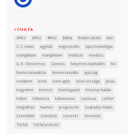
CÍMKÉK
1Móz
2Móz
4Móz
Biblia
Bolyki László
bűn
C. S. Lewis
egyház
engesztelés
episztemológia
evangélium
evangéliumi
evolúció
exodusz
G. K. Chesterton
Genezis
helyettes bűnhődés
hit
homoszexualitás
homoszexuális
igazság
irodalom
Isten
Isten igéje
Isten országa
Jézus
kegyelem
kereszt
Kierkegaard
Krisztus halála
Kálvin
kálvinista
kálvinizmus
Leviticus
Luther
megváltás
Numeri
progresszív
Szabados Ádám
Szentlélek
Szentírás
szeretet
teremtés
Tűzfal
Tűzfal podcast