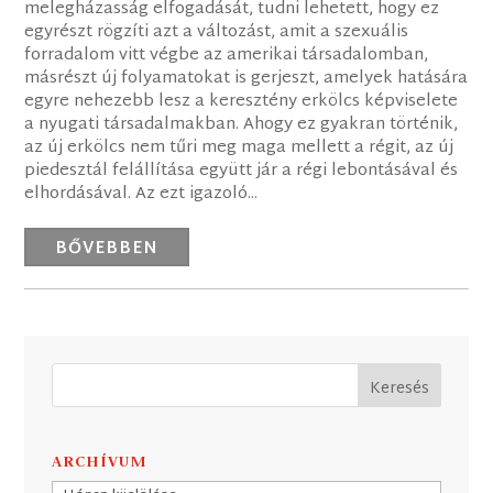
melegházasság elfogadását, tudni lehetett, hogy ez
egyrészt rögzíti azt a változást, amit a szexuális
forradalom vitt végbe az amerikai társadalomban,
másrészt új folyamatokat is gerjeszt, amelyek hatására
egyre nehezebb lesz a keresztény erkölcs képviselete
a nyugati társadalmakban. Ahogy ez gyakran történik,
az új erkölcs nem tűri meg maga mellett a régit, az új
piedesztál felállítása együtt jár a régi lebontásával és
elhordásával. Az ezt igazoló...
BŐVEBBEN
ARCHÍVUM
Archívum