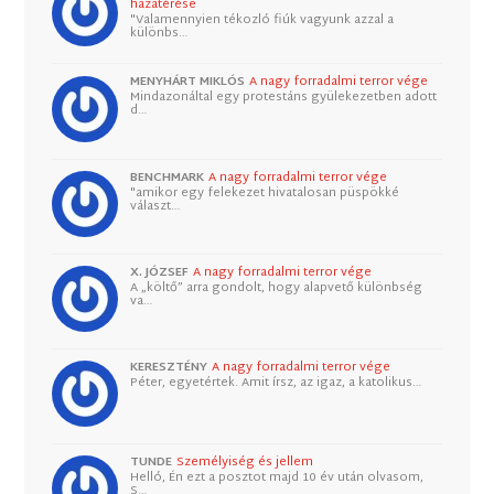
hazatérése
"Valamennyien tékozló fiúk vagyunk azzal a
különbs…
MENYHÁRT MIKLÓS
A nagy forradalmi terror vége
Mindazonáltal egy protestáns gyülekezetben adott
d…
BENCHMARK
A nagy forradalmi terror vége
"amikor egy felekezet hivatalosan püspökké
választ…
X. JÓZSEF
A nagy forradalmi terror vége
A „költő” arra gondolt, hogy alapvető különbség
va…
KERESZTÉNY
A nagy forradalmi terror vége
Péter, egyetértek. Amit írsz, az igaz, a katolikus…
TUNDE
Személyiség és jellem
Helló, Én ezt a posztot majd 10 év után olvasom,
S…