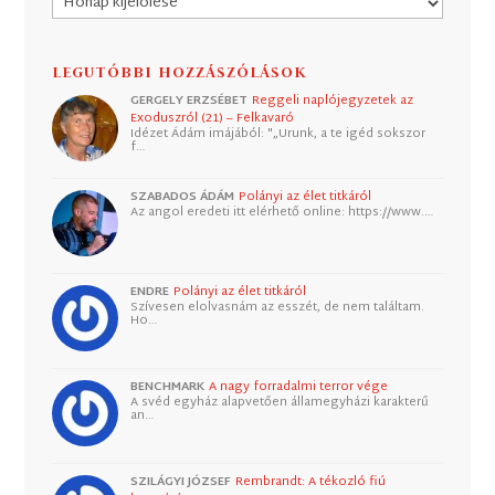
LEGUTÓBBI HOZZÁSZÓLÁSOK
GERGELY ERZSÉBET
Reggeli naplójegyzetek az
Exoduszról (21) – Felkavaró
Idézet Ádám imájából: "„Urunk, a te igéd sokszor
f…
SZABADOS ÁDÁM
Polányi az élet titkáról
Az angol eredeti itt elérhető online: https://www.…
ENDRE
Polányi az élet titkáról
Szívesen elolvasnám az esszét, de nem találtam.
Ho…
BENCHMARK
A nagy forradalmi terror vége
A svéd egyház alapvetően államegyházi karakterű
an…
SZILÁGYI JÓZSEF
Rembrandt: A tékozló fiú