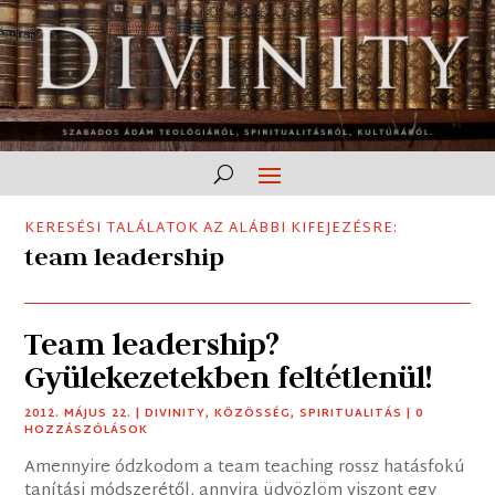
KERESÉSI TALÁLATOK AZ ALÁBBI KIFEJEZÉSRE:
team leadership
Team leadership?
Gyülekezetekben feltétlenül!
2012. MÁJUS 22.
|
DIVINITY
,
KÖZÖSSÉG
,
SPIRITUALITÁS
| 0
HOZZÁSZÓLÁSOK
Amennyire ódzkodom a team teaching rossz hatásfokú
tanítási módszerétől, annyira üdvözlöm viszont egy