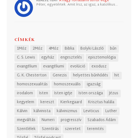
KERESZTÉNY
A nagy forradalmi terror vége
Péter, egyetértek. Amit írsz, az igaz, a katolikus…
CÍMKÉK
1Móz
2Móz
4Móz
Biblia
Bolyki László
bűn
C. S. Lewis
egyház
engesztelés
episztemológia
evangélium
evangéliumi
evolúció
exodusz
G. K. Chesterton
Genezis
helyettes bűnhődés
hit
homoszexualitás
homoszexuális
igazság
irodalom
Isten
Isten igéje
Isten országa
Jézus
kegyelem
kereszt
Kierkegaard
Krisztus halála
Kálvin
kálvinista
kálvinizmus
Leviticus
Luther
megváltás
Numeri
progresszív
Szabados Ádám
Szentlélek
Szentírás
szeretet
teremtés
Tűzfal
Tűzfal podcast