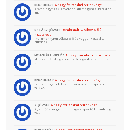
BENCHMARK
A nagy forradalmi terror vége
A svéd egyház alapvetően államegyházi karakterű
an…
SZILÁGYI JÓZSEF
Rembrandt: A tékozló fiú
hazatérése
"Valamennyien tékozló fiúk vagyunk azzal a
különbs…
MENYHÁRT MIKLÓS
A nagy forradalmi terror vége
Mindazonáltal egy protestáns gyülekezetben adott
d…
BENCHMARK
A nagy forradalmi terror vége
"amikor egy felekezet hivatalosan püspökké
választ…
X. JÓZSEF
A nagy forradalmi terror vége
A „költő” arra gondolt, hogy alapvető különbség
va…