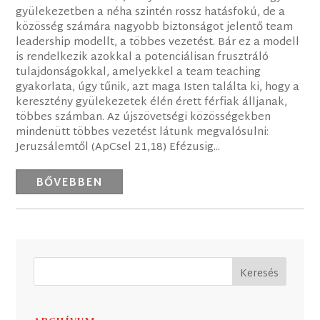
gyülekezetben a néha szintén rossz hatásfokú, de a
közösség számára nagyobb biztonságot jelentő team
leadership modellt, a többes vezetést. Bár ez a modell
is rendelkezik azokkal a potenciálisan frusztráló
tulajdonságokkal, amelyekkel a team teaching
gyakorlata, úgy tűnik, azt maga Isten találta ki, hogy a
keresztény gyülekezetek élén érett férfiak álljanak,
többes számban. Az újszövetségi közösségekben
mindenütt többes vezetést látunk megvalósulni:
Jeruzsálemtől (ApCsel 21,18) Efézusig...
BŐVEBBEN