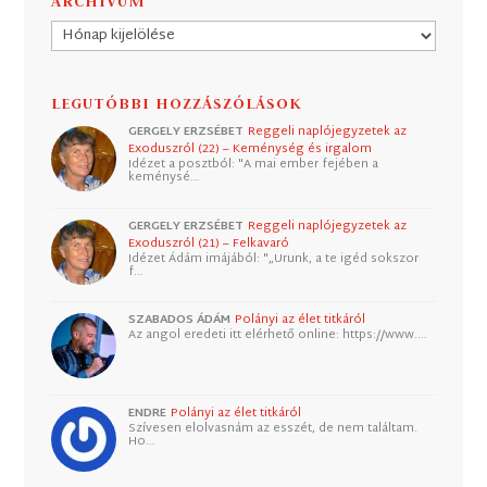
ARCHÍVUM
Archívum
LEGUTÓBBI HOZZÁSZÓLÁSOK
GERGELY ERZSÉBET
Reggeli naplójegyzetek az
Exoduszról (22) – Keménység és irgalom
Idézet a posztból: "A mai ember fejében a
keménysé…
GERGELY ERZSÉBET
Reggeli naplójegyzetek az
Exoduszról (21) – Felkavaró
Idézet Ádám imájából: "„Urunk, a te igéd sokszor
f…
SZABADOS ÁDÁM
Polányi az élet titkáról
Az angol eredeti itt elérhető online: https://www.…
ENDRE
Polányi az élet titkáról
Szívesen elolvasnám az esszét, de nem találtam.
Ho…