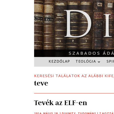
KEZDŐLAP
TEOLÓGIA
SPI
KERESÉSI TALÁLATOK AZ ALÁBBI KIFE
teve
Tevék az ELF-en
2014. MÁJUS 28.
|
DIVINITY
,
TUDOMÁNY
| 7 HOZZ