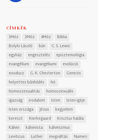
CÍMKÉK
1Móz
2Móz
4Móz
Biblia
Bolyki László
bűn
C. S. Lewis
egyház
engesztelés
episztemológia
evangélium
evangéliumi
evolúció
exodusz
G. K. Chesterton
Genezis
helyettes bűnhődés
hit
homoszexualitás
homoszexuális
igazság
irodalom
Isten
Isten igéje
Isten országa
Jézus
kegyelem
kereszt
Kierkegaard
Krisztus halála
Kálvin
kálvinista
kálvinizmus
Leviticus
Luther
megváltás
Numeri