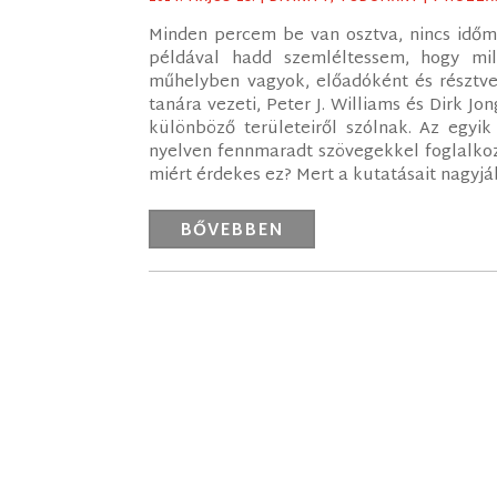
Minden percem be van osztva, nincs időm 
példával hadd szemléltessem, hogy mil
műhelyben vagyok, előadóként és résztv
tanára vezeti, Peter J. Williams és Dirk J
különböző területeiről szólnak. Az egyi
nyelven fennmaradt szövegekkel foglalkozó
miért érdekes ez? Mert a kutatásait nagyjá
BŐVEBBEN