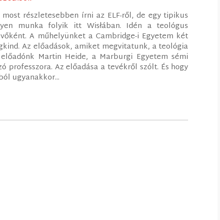
most részletesebben írni az ELF-ről, de egy tipikus
yen munka folyik itt Wisłában. Idén a teológus
evőként. A műhelyünket a Cambridge-i Egyetem két
ongkind. Az előadások, amiket megvitatunk, a teológia
k előadónk Martin Heide, a Marburgi Egyetem sémi
 professzora. Az előadása a tevékről szólt. És hogy
ból ugyanakkor...