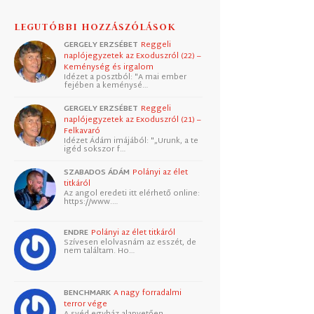
LEGUTÓBBI HOZZÁSZÓLÁSOK
GERGELY ERZSÉBET
Reggeli
naplójegyzetek az Exoduszról (22) –
Keménység és irgalom
Idézet a posztból: "A mai ember
fejében a keménysé…
GERGELY ERZSÉBET
Reggeli
naplójegyzetek az Exoduszról (21) –
Felkavaró
Idézet Ádám imájából: "„Urunk, a te
igéd sokszor f…
SZABADOS ÁDÁM
Polányi az élet
titkáról
Az angol eredeti itt elérhető online:
https://www.…
ENDRE
Polányi az élet titkáról
Szívesen elolvasnám az esszét, de
nem találtam. Ho…
BENCHMARK
A nagy forradalmi
terror vége
A svéd egyház alapvetően