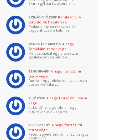
államegyházi karakterű an…
SZILÁGYI JÓZSEF
Rembrandt: A
tékozló fiú hazatérése
"Valamennyien tékozló fiúk
vagyunk azzal a különbs…
MENYHÁRT MIKLÓS
A nagy
forradalmi terror vége
Mindazonáltal egy protestáns
gyülekezetben adott d…
BENCHMARK
A nagy forradalmi
terror vége
"amikor egy felekezet hivatalosan
püspökké választ…
X. JÓZSEF
A nagy forradalmi terror
vége
A „költő” arra gondolt, hogy
alapvető különbség va…
KERESZTÉNY
A nagy forradalmi
terror vége
Péter, egyetértek. Amit írsz, az igaz,
a katolikus…