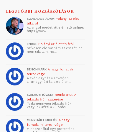
LEGUTÓBBI HOZZÁSZÓLÁSOK
SZABADOS ÁDÁM
Polányi az élet
titkáról
Az angol eredeti itt elérhető online:
https://www.…
ENDRE
Polányi az élet titkáról
Szívesen elolvasnám az esszét, de
nem találtam. Ho…
BENCHMARK
A nagy forradalmi
terror vége
A svéd egyház alapvetően
államegyházi karakterű an…
SZILÁGYI JÓZSEF
Rembrandt: A
tékozló fiú hazatérése
"Valamennyien tékozló fiúk
vagyunk azzal a különbs…
MENYHÁRT MIKLÓS
A nagy
forradalmi terror vége
Mindazonáltal egy protestáns