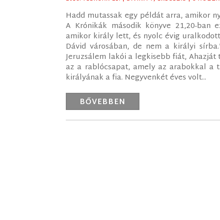
Hadd mutassak egy példát arra, amikor nyi
A Krónikák második könyve 21,20-ban ez
amikor király lett, és nyolc évig uralkod
Dávid városában, de nem a királyi sírba.
Jeruzsálem lakói a legkisebb fiát, Ahazját 
az a rablócsapat, amely az arabokkal a tá
királyának a fia. Negyvenkét éves volt...
BŐVEBBEN