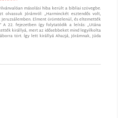
lvánvalóan másolási hiba került a bibliai szövegbe.
t olvassuk Jórámról: „Harminckét esztendős volt,
ott Jeruzsálemben. Elment örömtelenül, és eltemették
” A 22. fejezetben így folytatódik a leírás: „Utána
tették királlyá, mert az idősebbeket mind legyilkolta
borra tört. Így lett királlyá Ahazjá, Jórámnak, Júda