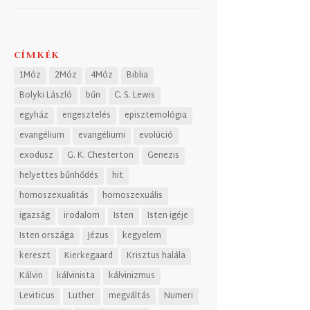
CÍMKÉK
1Móz
2Móz
4Móz
Biblia
Bolyki László
bűn
C. S. Lewis
egyház
engesztelés
episztemológia
evangélium
evangéliumi
evolúció
exodusz
G. K. Chesterton
Genezis
helyettes bűnhődés
hit
homoszexualitás
homoszexuális
igazság
irodalom
Isten
Isten igéje
Isten országa
Jézus
kegyelem
kereszt
Kierkegaard
Krisztus halála
Kálvin
kálvinista
kálvinizmus
Leviticus
Luther
megváltás
Numeri