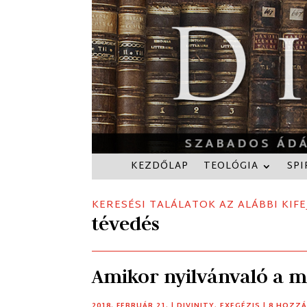
KEZDŐLAP
TEOLÓGIA
SPI
KERESÉSI TALÁLATOK AZ ALÁBBI KIFE
tévedés
Amikor nyilvánvaló a m
2018. FEBRUÁR 21.
|
DIVINITY
,
EXEGÉZIS
| 8 HOZZ