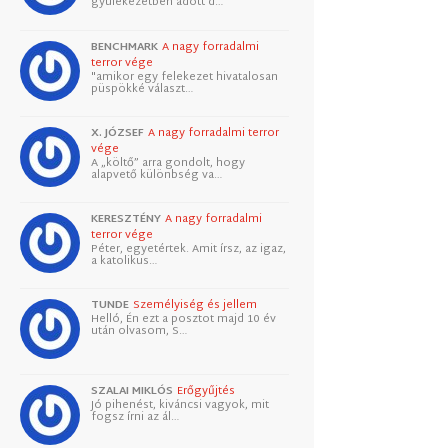
gyülekezetben adott d…
BENCHMARK
A nagy forradalmi
terror vége
"amikor egy felekezet hivatalosan
püspökké választ…
X. JÓZSEF
A nagy forradalmi terror
vége
A „költő” arra gondolt, hogy
alapvető különbség va…
KERESZTÉNY
A nagy forradalmi
terror vége
Péter, egyetértek. Amit írsz, az igaz,
a katolikus…
TUNDE
Személyiség és jellem
Helló, Én ezt a posztot majd 10 év
után olvasom, S…
SZALAI MIKLÓS
Erőgyűjtés
Jó pihenést, kiváncsi vagyok, mit
fogsz írni az ál…