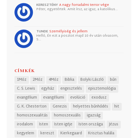
KERESZTÉNY
A nagy forradalmi terror vége
Péter, egyetértek. Amit írsz, az igaz, a katolikus…
TUNDE
Személyiség és jellem
Helló, Én ezt a posztot majd 10 év után olvasom,
S…
CÍMKÉK
1Móz
2Móz
4Móz
Biblia
Bolyki László
bűn
C. S. Lewis
egyház
engesztelés
episztemológia
evangélium
evangéliumi
evolúció
exodusz
G. K. Chesterton
Genezis
helyettes bűnhődés
hit
homoszexualitás
homoszexuális
igazság
irodalom
Isten
Isten igéje
Isten országa
Jézus
kegyelem
kereszt
Kierkegaard
Krisztus halála