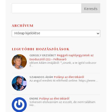
ARCHÍVUM
Archívum
LEGUTÓBBI HOZZÁSZÓLÁSOK
GERGELY ERZSÉBET
Reggeli naplójegyzetek az
Exoduszról (21) – Felkavaró
Idézet Ádám imájából: "„Urunk, a te igéd sokszor
f…
SZABADOS ÁDÁM
Polányi az élet titkáról
Az angol eredeti itt elérhető online: https://www.…
ENDRE
Polányi az élet titkáról
Szívesen elolvasnám az esszét, de nem találtam.
Ho…