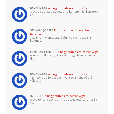
BENCHMARK
A nagy forradalmi terror vége
A svéd egyház alapvetően államegyházi karakterű
an…
SZILÁGYI JÓZSEF
Rembrandt: A tékozló fiú
hazatérése
"Valamennyien tékozló fiúk vagyunk azzal a
különbs…
MENYHÁRT MIKLÓS
A nagy forradalmi terror vége
Mindazonáltal egy protestáns gyülekezetben adott
d…
BENCHMARK
A nagy forradalmi terror vége
"amikor egy felekezet hivatalosan püspökké
választ…
X. JÓZSEF
A nagy forradalmi terror vége
A „költő” arra gondolt, hogy alapvető különbség
va…