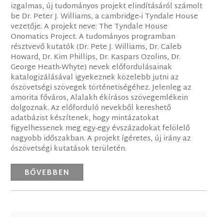
izgalmas, új tudományos projekt elindításáról számolt
be Dr. Peter J. Williams, a cambridge-i Tyndale House
vezetője. A projekt neve: The Tyndale House
Onomatics Project. A tudományos programban
résztvevő kutatók (Dr. Pete J. Williams, Dr. Caleb
Howard, Dr. Kim Phillips, Dr. Kaspars Ozolins, Dr.
George Heath-Whyte) nevek előfordulásainak
katalogizálásával igyekeznek közelebb jutni az
ószövetségi szövegek történetiségéhez. Jelenleg az
amorita főváros, Alalakh ékírásos szövegemlékein
dolgoznak. Az előforduló nevekből kereshető
adatbázist készítenek, hogy mintázatokat
figyelhessenek meg egy-egy évszázadokat felölelő
nagyobb időszakban. A projekt ígéretes, új irány az
ószövetségi kutatások területén.
BŐVEBBEN