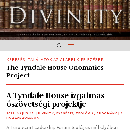
KERESÉSI TALÁLATOK AZ ALÁBBI KIFEJEZÉSRE:
The Tyndale House Onomatics
Project
A Tyndale House izgalmas
ószövetségi projektje
2022. MÁJUS 27.
|
DIVINITY
,
EXEGÉZIS
,
TEOLÓGIA
,
TUDOMÁNY
| 0
HOZZÁSZÓLÁSOK
A European Leadership Forum teológus műhelyében