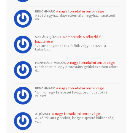
BENCHMARK
A nagy forradalmi terror vége
A svéd egyház alapvetően államegyházi karakterű
an…
SZILÁGYI JÓZSEF
Rembrandt: A tékozló fiú
hazatérése
"Valamennyien tékozló fiúk vagyunk azzal a
különbs…
MENYHÁRT MIKLÓS
A nagy forradalmi terror vége
Mindazonáltal egy protestáns gyülekezetben adott
d…
BENCHMARK
A nagy forradalmi terror vége
"amikor egy felekezet hivatalosan püspökké
választ…
X. JÓZSEF
A nagy forradalmi terror vége
A „költő” arra gondolt, hogy alapvető különbség
va…