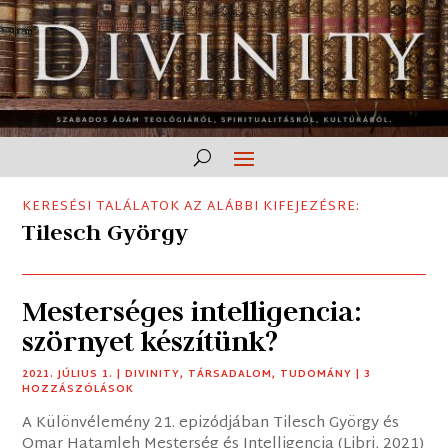
KERESÉSI TALÁLATOK AZ ALÁBBI KIFEJEZÉSRE:
Tilesch György
Mesterséges intelligencia:
szörnyet készítünk?
2021. JÚLIUS 1.
|
DIVINITY
,
TÁRSADALOM
,
TUDOMÁNY
| 3
HOZZÁSZÓLÁSOK
A Különvélemény 21. epizódjában Tilesch György és
Omar Hatamleh Mesterség és Intelligencia (Libri, 2021)