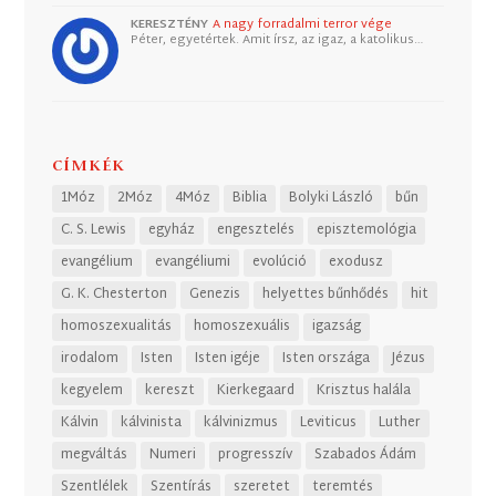
KERESZTÉNY
A nagy forradalmi terror vége
Péter, egyetértek. Amit írsz, az igaz, a katolikus…
CÍMKÉK
1Móz
2Móz
4Móz
Biblia
Bolyki László
bűn
C. S. Lewis
egyház
engesztelés
episztemológia
evangélium
evangéliumi
evolúció
exodusz
G. K. Chesterton
Genezis
helyettes bűnhődés
hit
homoszexualitás
homoszexuális
igazság
irodalom
Isten
Isten igéje
Isten országa
Jézus
kegyelem
kereszt
Kierkegaard
Krisztus halála
Kálvin
kálvinista
kálvinizmus
Leviticus
Luther
megváltás
Numeri
progresszív
Szabados Ádám
Szentlélek
Szentírás
szeretet
teremtés