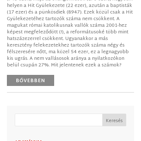
helyen a Hit Gyülekezete (22 ezer), azután a baptisták
(17 ezer) és a pünkösdiek (8947). Ezek közül csak a Hit
Gyülekezetéhez tartozók száma nem csökkent. A
magukat római katolikusnak vallók száma 2001-hez
képest megfeleződött (!), a reformátusoké több mint
hatszázezerrel csökkent. Ugyanakkor a más
keresztény felekezetekhez tartozók száma négy és
félszeresére nőtt, ma közel 54 ezer, ez a legnagyobb
kis ugrás. A nem vallásosok aránya a nyilatkozókon
belül csupán 27%. Mit jelentenek ezek a számok?
BŐVEBBEN