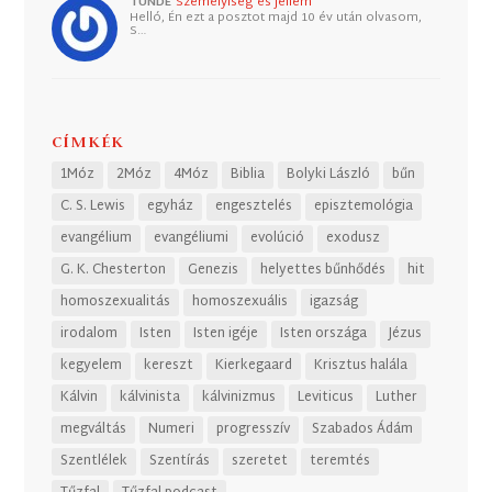
TUNDE
Személyiség és jellem
Helló, Én ezt a posztot majd 10 év után olvasom,
S…
CÍMKÉK
1Móz
2Móz
4Móz
Biblia
Bolyki László
bűn
C. S. Lewis
egyház
engesztelés
episztemológia
evangélium
evangéliumi
evolúció
exodusz
G. K. Chesterton
Genezis
helyettes bűnhődés
hit
homoszexualitás
homoszexuális
igazság
irodalom
Isten
Isten igéje
Isten országa
Jézus
kegyelem
kereszt
Kierkegaard
Krisztus halála
Kálvin
kálvinista
kálvinizmus
Leviticus
Luther
megváltás
Numeri
progresszív
Szabados Ádám
Szentlélek
Szentírás
szeretet
teremtés