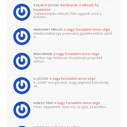
SZILÁGYI JÓZSEF
Rembrandt: A tékozló fiú
hazatérése
"Valamennyien tékozló fiúk vagyunk azzal a
különbs…
MENYHÁRT MIKLÓS
A nagy forradalmi terror vége
Mindazonáltal egy protestáns gyülekezetben adott
d…
BENCHMARK
A nagy forradalmi terror vége
"amikor egy felekezet hivatalosan püspökké
választ…
X. JÓZSEF
A nagy forradalmi terror vége
A „költő” arra gondolt, hogy alapvető különbség
va…
KERESZTÉNY
A nagy forradalmi terror vége
Péter, egyetértek. Amit írsz, az igaz, a katolikus…