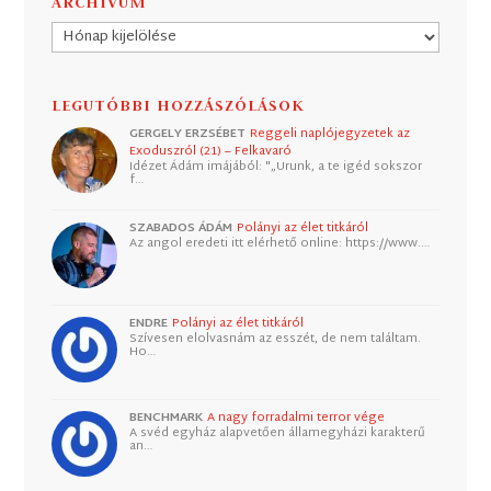
ARCHÍVUM
Archívum
LEGUTÓBBI HOZZÁSZÓLÁSOK
GERGELY ERZSÉBET
Reggeli naplójegyzetek az
Exoduszról (21) – Felkavaró
Idézet Ádám imájából: "„Urunk, a te igéd sokszor
f…
SZABADOS ÁDÁM
Polányi az élet titkáról
Az angol eredeti itt elérhető online: https://www.…
ENDRE
Polányi az élet titkáról
Szívesen elolvasnám az esszét, de nem találtam.
Ho…
BENCHMARK
A nagy forradalmi terror vége
A svéd egyház alapvetően államegyházi karakterű
an…