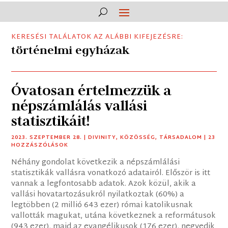
KERESÉSI TALÁLATOK AZ ALÁBBI KIFEJEZÉSRE:
történelmi egyházak
Óvatosan értelmezzük a
népszámlálás vallási
statisztikáit!
2023. SZEPTEMBER 28.
|
DIVINITY
,
KÖZÖSSÉG
,
TÁRSADALOM
| 23
HOZZÁSZÓLÁSOK
Néhány gondolat következik a népszámlálási
statisztikák vallásra vonatkozó adatairól. Először is itt
vannak a legfontosabb adatok. Azok közül, akik a
vallási hovatartozásukról nyilatkoztak (60%) a
legtöbben (2 millió 643 ezer) római katolikusnak
vallották magukat, utána következnek a reformátusok
(943 ezer), majd az evangélikusok (176 ezer), negyedik