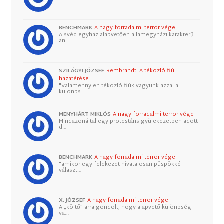
BENCHMARK
A nagy forradalmi terror vége
A svéd egyház alapvetően államegyházi karakterű
an…
SZILÁGYI JÓZSEF
Rembrandt: A tékozló fiú
hazatérése
"Valamennyien tékozló fiúk vagyunk azzal a
különbs…
MENYHÁRT MIKLÓS
A nagy forradalmi terror vége
Mindazonáltal egy protestáns gyülekezetben adott
d…
BENCHMARK
A nagy forradalmi terror vége
"amikor egy felekezet hivatalosan püspökké
választ…
X. JÓZSEF
A nagy forradalmi terror vége
A „költő” arra gondolt, hogy alapvető különbség
va…