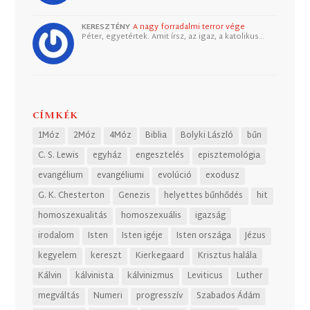
KERESZTÉNY
A nagy forradalmi terror vége
Péter, egyetértek. Amit írsz, az igaz, a katolikus…
CÍMKÉK
1Móz
2Móz
4Móz
Biblia
Bolyki László
bűn
C. S. Lewis
egyház
engesztelés
episztemológia
evangélium
evangéliumi
evolúció
exodusz
G. K. Chesterton
Genezis
helyettes bűnhődés
hit
homoszexualitás
homoszexuális
igazság
irodalom
Isten
Isten igéje
Isten országa
Jézus
kegyelem
kereszt
Kierkegaard
Krisztus halála
Kálvin
kálvinista
kálvinizmus
Leviticus
Luther
megváltás
Numeri
progresszív
Szabados Ádám