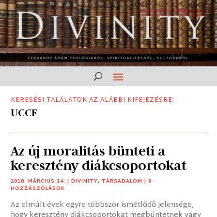
KERESÉSI TALÁLATOK AZ ALÁBBI KIFEJEZÉSRE:
UCCF
Az új moralitás bünteti a
keresztény diákcsoportokat
2018. MÁRCIUS 14.
|
DIVINITY
,
TÁRSADALOM
| 9
HOZZÁSZÓLÁSOK
Az elmúlt évek egyre többször ismétlődő jelensége,
hogy keresztény diákcsoportokat megbüntetnek vagy