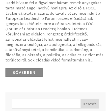
Hadd hívjam fel a figyelmet három remek anyagokat
tartalmazó angol nyelvű honlapra. Az első a FOCL.
Évekig váratott magára, de tavaly végre megindult a
European Leadership Forum összes előadásának
igényes közzététele, erre a célra született a FOCL
(Forum of Christian Leaders) honlap. Érdemes
körülnézni az oldalon, rengeteg érdekfeszítő,
színvonalas előadást lehet meghallgatni vagy
megnézni a teológia, az apologetika, a lelkigondozás,
a tanítvánnyá tétel, a homiletika, a tudomány, a
filozófia, az oktatás, a politika, az etika és az élet más
területeiről. Sok előadás videó formátumban is...
BŐVEBBEN