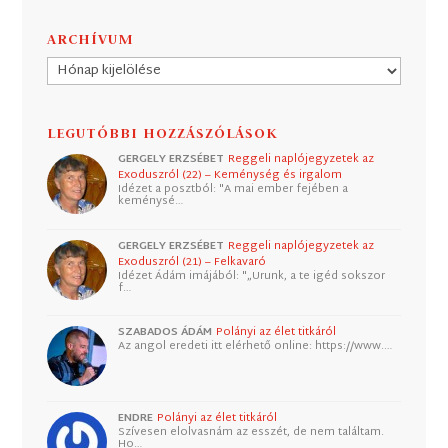
ARCHÍVUM
Archívum
LEGUTÓBBI HOZZÁSZÓLÁSOK
GERGELY ERZSÉBET
Reggeli naplójegyzetek az
Exoduszról (22) – Keménység és irgalom
Idézet a posztból: "A mai ember fejében a
keménysé…
GERGELY ERZSÉBET
Reggeli naplójegyzetek az
Exoduszról (21) – Felkavaró
Idézet Ádám imájából: "„Urunk, a te igéd sokszor
f…
SZABADOS ÁDÁM
Polányi az élet titkáról
Az angol eredeti itt elérhető online: https://www.…
ENDRE
Polányi az élet titkáról
Szívesen elolvasnám az esszét, de nem találtam.
Ho…