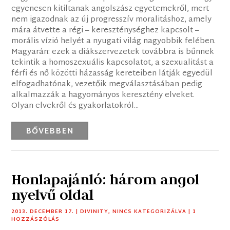
egyenesen kitiltanak angolszász egyetemekről, mert
nem igazodnak az új progresszív moralitáshoz, amely
mára átvette a régi – kereszténységhez kapcsolt –
morális vízió helyét a nyugati világ nagyobbik felében.
Magyarán: ezek a diákszervezetek továbbra is bűnnek
tekintik a homoszexuális kapcsolatot, a szexualitást a
férfi és nő közötti házasság kereteiben látják egyedül
elfogadhatónak, vezetőik megválasztásában pedig
alkalmazzák a hagyományos keresztény elveket.
Olyan elvekről és gyakorlatokról...
BŐVEBBEN
Honlapajánló: három angol
nyelvű oldal
2013. DECEMBER 17.
|
DIVINITY
,
NINCS KATEGORIZÁLVA
| 1
HOZZÁSZÓLÁS