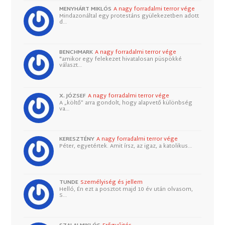
MENYHÁRT MIKLÓS
A nagy forradalmi terror vége
Mindazonáltal egy protestáns gyülekezetben adott
d…
BENCHMARK
A nagy forradalmi terror vége
"amikor egy felekezet hivatalosan püspökké
választ…
X. JÓZSEF
A nagy forradalmi terror vége
A „költő” arra gondolt, hogy alapvető különbség
va…
KERESZTÉNY
A nagy forradalmi terror vége
Péter, egyetértek. Amit írsz, az igaz, a katolikus…
TUNDE
Személyiség és jellem
Helló, Én ezt a posztot majd 10 év után olvasom,
S…