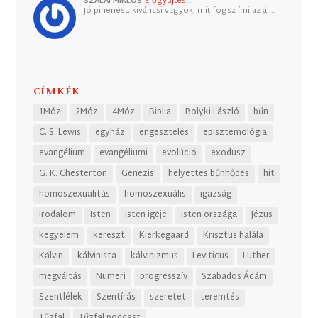
SZALAI MIKLÓS
Erőgyűjtés
Jó pihenést, kiváncsi vagyok, mit fogsz írni az ál…
CÍMKÉK
1Móz
2Móz
4Móz
Biblia
Bolyki László
bűn
C. S. Lewis
egyház
engesztelés
episztemológia
evangélium
evangéliumi
evolúció
exodusz
G. K. Chesterton
Genezis
helyettes bűnhődés
hit
homoszexualitás
homoszexuális
igazság
irodalom
Isten
Isten igéje
Isten országa
Jézus
kegyelem
kereszt
Kierkegaard
Krisztus halála
Kálvin
kálvinista
kálvinizmus
Leviticus
Luther
megváltás
Numeri
progresszív
Szabados Ádám
Szentlélek
Szentírás
szeretet
teremtés
Tűzfal
Tűzfal podcast