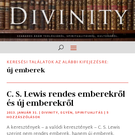
KERESÉSI TALÁLATOK AZ ALÁBBI KIFEJEZÉSRE:
új emberek
C. S. Lewis rendes emberekről
és új emberekről
2013. JANUÁR 31.
|
DIVINITY
,
EGYÉN
,
SPIRITUALITÁS
| 5
HOZZÁSZÓLÁSOK
A keresztények – a valódi keresztények – C. S. Lewis
szerint nem rendes emberek, hanem új emberek.