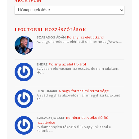
ARCHÍVUM
Archívum
LEGUTÓBBI HOZZÁSZÓLÁSOK
SZABADOS ÁDÁM
Polányi az élet titkáról
Az angol eredeti itt elérhető online: https://www.…
ENDRE
Polányi az élet titkáról
Szívesen elolvasnám az esszét, de nem találtam.
Ho…
BENCHMARK
A nagy forradalmi terror vége
A svéd egyház alapvetően államegyházi karakterű
an…
SZILÁGYI JÓZSEF
Rembrandt: A tékozló fiú
hazatérése
"Valamennyien tékozló fiúk vagyunk azzal a
különbs…