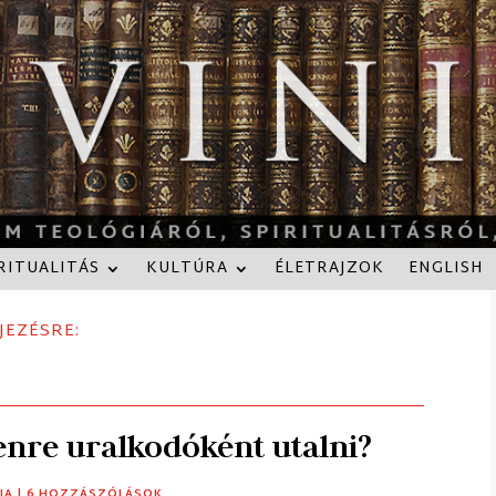
RITUALITÁS
KULTÚRA
ÉLETRAJZOK
ENGLISH
JEZÉSRE:
enre uralkodóként utalni?
IA
| 6 HOZZÁSZÓLÁSOK