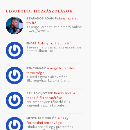
LEGUTÓBBI HOZZÁSZÓLÁSOK
SZABADOS ÁDÁM
Polányi az élet
titkáról
Az angol eredeti itt elérhető online:
https://www.…
ENDRE
Polányi az élet titkáról
Szívesen elolvasnám az esszét, de
nem találtam. Ho…
BENCHMARK
A nagy forradalmi
terror vége
A svéd egyház alapvetően
államegyházi karakterű an…
SZILÁGYI JÓZSEF
Rembrandt: A
tékozló fiú hazatérése
"Valamennyien tékozló fiúk
vagyunk azzal a különbs…
MENYHÁRT MIKLÓS
A nagy
forradalmi terror vége
Mindazonáltal egy protestáns