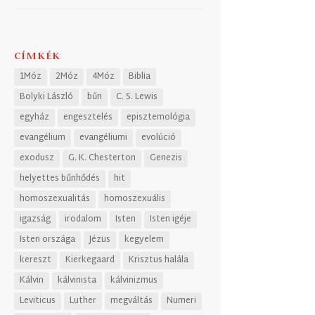
CÍMKÉK
1Móz
2Móz
4Móz
Biblia
Bolyki László
bűn
C. S. Lewis
egyház
engesztelés
episztemológia
evangélium
evangéliumi
evolúció
exodusz
G. K. Chesterton
Genezis
helyettes bűnhődés
hit
homoszexualitás
homoszexuális
igazság
irodalom
Isten
Isten igéje
Isten országa
Jézus
kegyelem
kereszt
Kierkegaard
Krisztus halála
Kálvin
kálvinista
kálvinizmus
Leviticus
Luther
megváltás
Numeri