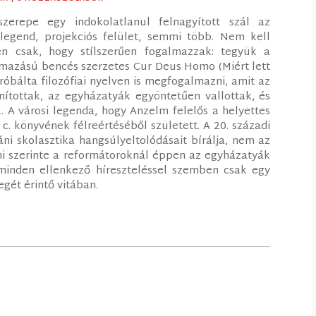
zerepe egy indokolatlanul felnagyított szál az
 legend, projekciós felület, semmi több. Nem kell
n csak, hogy stílszerűen fogalmazzak: tegyük a
ármazású bencés szerzetes Cur Deus Homo (Miért lett
óbálta filozófiai nyelven is megfogalmazni, amit az
anítottak, az egyházatyák egyöntetűen vallottak, és
. A városi legenda, hogy Anzelm felelős a helyettes
 c. könyvének félreértéséből született. A 20. századi
i skolasztika hangsúlyeltolódásait bírálja, nem az
mi szerinte a reformátoroknál éppen az egyházatyák
 minden ellenkező híreszteléssel szemben csak egy
gét érintő vitában.