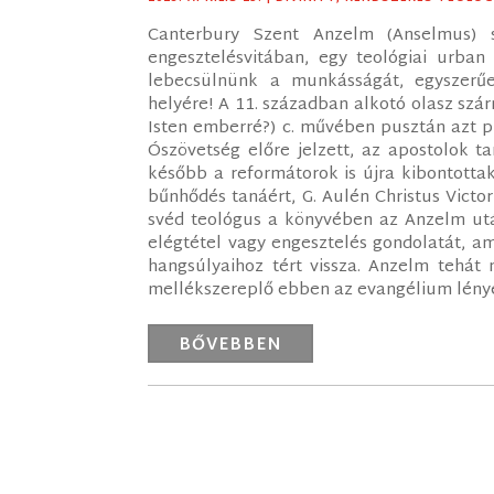
Canterbury Szent Anzelm (Anselmus) s
engesztelésvitában, egy teológiai urban
lebecsülnünk a munkásságát, egyszerűe
helyére! A 11. században alkotó olasz sz
Isten emberré?) c. művében pusztán azt pr
Ószövetség előre jelzett, az apostolok t
később a reformátorok is újra kibontottak
bűnhődés tanáért, G. Aulén Christus Victor
svéd teológus a könyvében az Anzelm után
elégtétel vagy engesztelés gondolatát, a
hangsúlyaihoz tért vissza. Anzelm tehát
mellékszereplő ebben az evangélium lénye
BŐVEBBEN