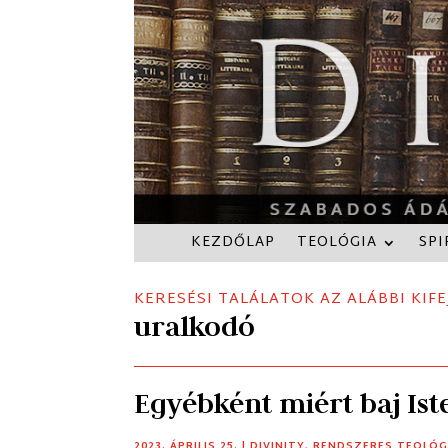
KEZDŐLAP
TEOLÓGIA
SPI
KERESÉSI TALÁLATOK AZ ALÁBBI KIFE
uralkodó
Egyébként miért baj Ist
2023. ÁPRILIS 25.
|
DIVINITY
,
RENDSZERES TEOLÓG