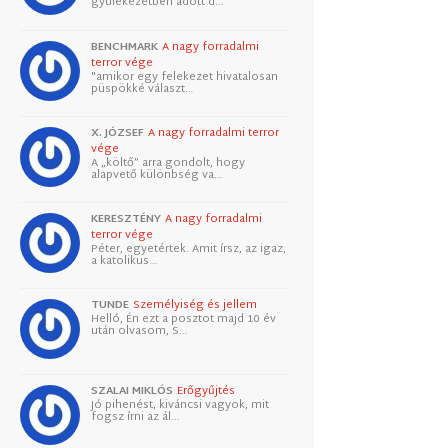
gyülekezetben adott d…
BENCHMARK
A nagy forradalmi
terror vége
"amikor egy felekezet hivatalosan
püspökké választ…
X. JÓZSEF
A nagy forradalmi terror
vége
A „költő” arra gondolt, hogy
alapvető különbség va…
KERESZTÉNY
A nagy forradalmi
terror vége
Péter, egyetértek. Amit írsz, az igaz,
a katolikus…
TUNDE
Személyiség és jellem
Helló, Én ezt a posztot majd 10 év
után olvasom, S…
SZALAI MIKLÓS
Erőgyűjtés
Jó pihenést, kiváncsi vagyok, mit
fogsz írni az ál…