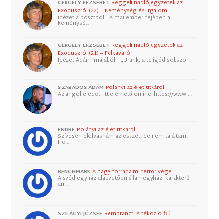
GERGELY ERZSÉBET
Reggeli naplójegyzetek az
Exoduszról (22) – Keménység és irgalom
Idézet a posztból: "A mai ember fejében a
keménysé…
GERGELY ERZSÉBET
Reggeli naplójegyzetek az
Exoduszról (21) – Felkavaró
Idézet Ádám imájából: "„Urunk, a te igéd sokszor
f…
SZABADOS ÁDÁM
Polányi az élet titkáról
Az angol eredeti itt elérhető online: https://www.…
ENDRE
Polányi az élet titkáról
Szívesen elolvasnám az esszét, de nem találtam.
Ho…
BENCHMARK
A nagy forradalmi terror vége
A svéd egyház alapvetően államegyházi karakterű
an…
SZILÁGYI JÓZSEF
Rembrandt: A tékozló fiú