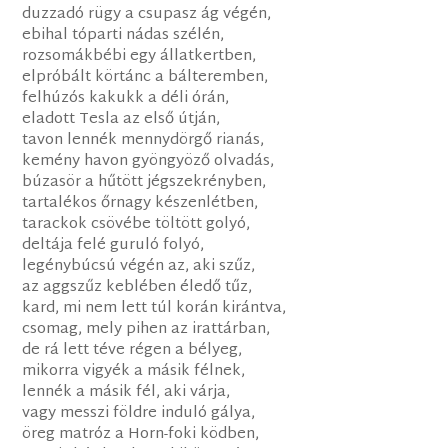
duzzadó rügy a csupasz ág végén,
ebihal tóparti nádas szélén,
rozsomákbébi egy állatkertben,
elpróbált körtánc a bálteremben,
felhúzós kakukk a déli órán,
eladott Tesla az első útján,
tavon lennék mennydörgő rianás,
kemény havon gyöngyöző olvadás,
búzasör a hűtött jégszekrényben,
tartalékos őrnagy készenlétben,
tarackok csövébe töltött golyó,
deltája felé guruló folyó,
legénybúcsú végén az, aki szűz,
az aggszűz keblében éledő tűz,
kard, mi nem lett túl korán kirántva,
csomag, mely pihen az irattárban,
de rá lett téve régen a bélyeg,
mikorra vigyék a másik félnek,
lennék a másik fél, aki várja,
vagy messzi földre induló gálya,
öreg matróz a Horn-foki ködben,