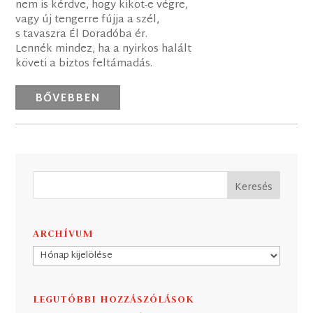
nem is kérdve, hogy kiköt-e végre,
vagy új tengerre fújja a szél,
s tavaszra Él Doradóba ér.
Lennék mindez, ha a nyirkos halált
követi a biztos feltámadás.
BŐVEBBEN
ARCHÍVUM
Archívum
LEGUTÓBBI HOZZÁSZÓLÁSOK