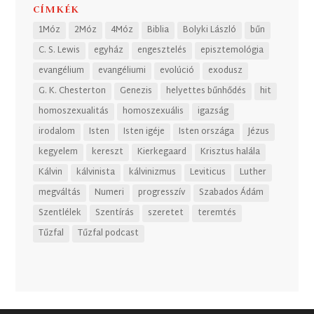
CÍMKÉK
1Móz
2Móz
4Móz
Biblia
Bolyki László
bűn
C. S. Lewis
egyház
engesztelés
episztemológia
evangélium
evangéliumi
evolúció
exodusz
G. K. Chesterton
Genezis
helyettes bűnhődés
hit
homoszexualitás
homoszexuális
igazság
irodalom
Isten
Isten igéje
Isten országa
Jézus
kegyelem
kereszt
Kierkegaard
Krisztus halála
Kálvin
kálvinista
kálvinizmus
Leviticus
Luther
megváltás
Numeri
progresszív
Szabados Ádám
Szentlélek
Szentírás
szeretet
teremtés
Tűzfal
Tűzfal podcast