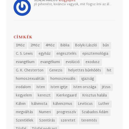
SZALAI MIKLÓS
Erőgyűjtés
Jó pihenést, kiváncsi vagyok, mit fogsz írni az ál…
CÍMKÉK
1Móz
2Móz
4Móz
Biblia
Bolyki László
bűn
C. S. Lewis
egyház
engesztelés
episztemológia
evangélium
evangéliumi
evolúció
exodusz
G. K. Chesterton
Genezis
helyettes bűnhődés
hit
homoszexualitás
homoszexuális
igazság
irodalom
Isten
Isten igéje
Isten országa
Jézus
kegyelem
kereszt
Kierkegaard
Krisztus halála
Kálvin
kálvinista
kálvinizmus
Leviticus
Luther
megváltás
Numeri
progresszív
Szabados Ádám
Szentlélek
Szentírás
szeretet
teremtés
Tűzfal
Tűzfal podcast