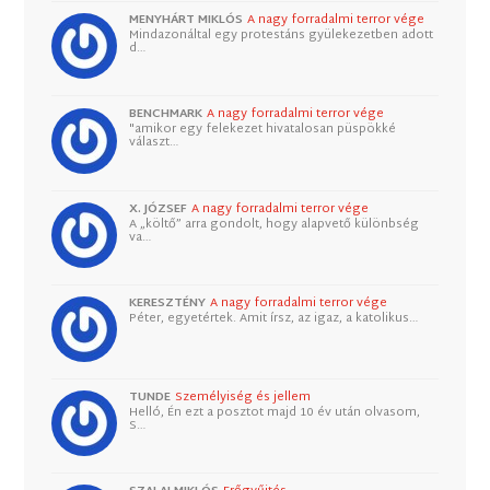
MENYHÁRT MIKLÓS
A nagy forradalmi terror vége
Mindazonáltal egy protestáns gyülekezetben adott
d…
BENCHMARK
A nagy forradalmi terror vége
"amikor egy felekezet hivatalosan püspökké
választ…
X. JÓZSEF
A nagy forradalmi terror vége
A „költő” arra gondolt, hogy alapvető különbség
va…
KERESZTÉNY
A nagy forradalmi terror vége
Péter, egyetértek. Amit írsz, az igaz, a katolikus…
TUNDE
Személyiség és jellem
Helló, Én ezt a posztot majd 10 év után olvasom,
S…