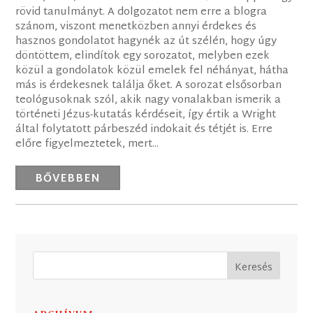
rövid tanulmányt. A dolgozatot nem erre a blogra
szánom, viszont menetközben annyi érdekes és
hasznos gondolatot hagynék az út szélén, hogy úgy
döntöttem, elindítok egy sorozatot, melyben ezek
közül a gondolatok közül emelek fel néhányat, hátha
más is érdekesnek találja őket. A sorozat elsősorban
teológusoknak szól, akik nagy vonalakban ismerik a
történeti Jézus-kutatás kérdéseit, így értik a Wright
által folytatott párbeszéd indokait és tétjét is. Erre
előre figyelmeztetek, mert...
BŐVEBBEN