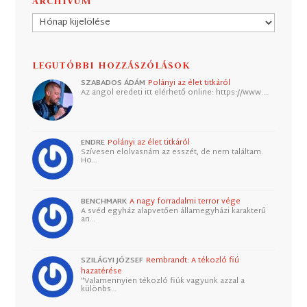
ARCHÍVUM
Archívum
LEGUTÓBBI HOZZÁSZÓLÁSOK
SZABADOS ÁDÁM
Polányi az élet titkáról
Az angol eredeti itt elérhető online: https://www.…
ENDRE
Polányi az élet titkáról
Szívesen elolvasnám az esszét, de nem találtam.
Ho…
BENCHMARK
A nagy forradalmi terror vége
A svéd egyház alapvetően államegyházi karakterű
an…
SZILÁGYI JÓZSEF
Rembrandt: A tékozló fiú
hazatérése
"Valamennyien tékozló fiúk vagyunk azzal a
különbs…