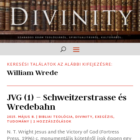
KERESÉSI TALÁLATOK AZ ALÁBBI KIFEJEZÉSRE:
William Wrede
JVG (1) – Schweitzerstrasse és
Wredebahn
2015. MÁJUS 8.
|
BIBLIAI TEOLÓGIA
,
DIVINITY
,
EXEGÉZIS
,
TUDOMÁNY
| 2 HOZZÁSZÓLÁSOK
N. T. Wright Jesus and the Victory of God (Fortress
Press, 1996) c. monumentális kötetéről írok éppen egy