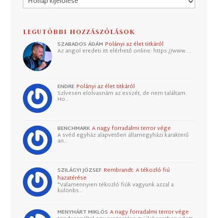
LEGUTÓBBI HOZZÁSZÓLÁSOK
SZABADOS ÁDÁM
Polányi az élet titkáról
Az angol eredeti itt elérhető online: https://www.…
ENDRE
Polányi az élet titkáról
Szívesen elolvasnám az esszét, de nem találtam.
Ho…
BENCHMARK
A nagy forradalmi terror vége
A svéd egyház alapvetően államegyházi karakterű
an…
SZILÁGYI JÓZSEF
Rembrandt: A tékozló fiú
hazatérése
"Valamennyien tékozló fiúk vagyunk azzal a
különbs…
MENYHÁRT MIKLÓS
A nagy forradalmi terror vége