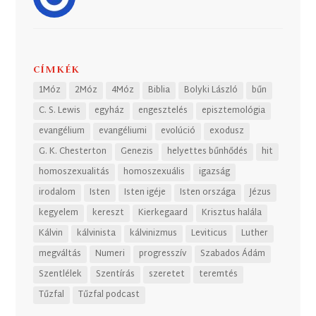
CÍMKÉK
1Móz
2Móz
4Móz
Biblia
Bolyki László
bűn
C. S. Lewis
egyház
engesztelés
episztemológia
evangélium
evangéliumi
evolúció
exodusz
G. K. Chesterton
Genezis
helyettes bűnhődés
hit
homoszexualitás
homoszexuális
igazság
irodalom
Isten
Isten igéje
Isten országa
Jézus
kegyelem
kereszt
Kierkegaard
Krisztus halála
Kálvin
kálvinista
kálvinizmus
Leviticus
Luther
megváltás
Numeri
progresszív
Szabados Ádám
Szentlélek
Szentírás
szeretet
teremtés
Tűzfal
Tűzfal podcast