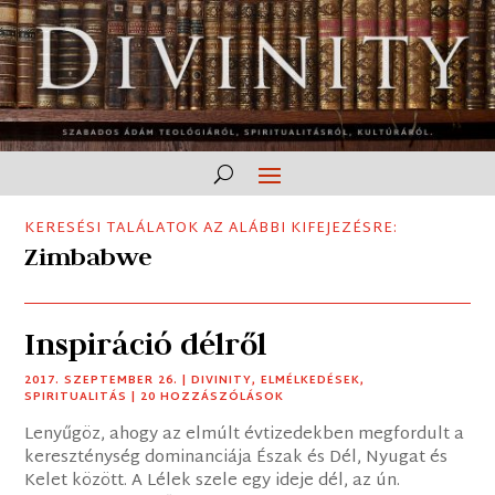
KERESÉSI TALÁLATOK AZ ALÁBBI KIFEJEZÉSRE:
Zimbabwe
Inspiráció délről
2017. SZEPTEMBER 26.
|
DIVINITY
,
ELMÉLKEDÉSEK
,
SPIRITUALITÁS
| 20 HOZZÁSZÓLÁSOK
Lenyűgöz, ahogy az elmúlt évtizedekben megfordult a
kereszténység dominanciája Észak és Dél, Nyugat és
Kelet között. A Lélek szele egy ideje dél, az ún.