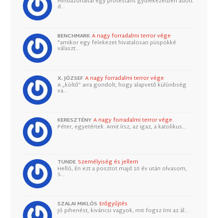
Mindazonáltal egy protestáns gyülekezetben adott
d…
BENCHMARK
A nagy forradalmi terror vége
"amikor egy felekezet hivatalosan püspökké
választ…
X. JÓZSEF
A nagy forradalmi terror vége
A „költő” arra gondolt, hogy alapvető különbség
va…
KERESZTÉNY
A nagy forradalmi terror vége
Péter, egyetértek. Amit írsz, az igaz, a katolikus…
TUNDE
Személyiség és jellem
Helló, Én ezt a posztot majd 10 év után olvasom,
S…
SZALAI MIKLÓS
Erőgyűjtés
Jó pihenést, kiváncsi vagyok, mit fogsz írni az ál…