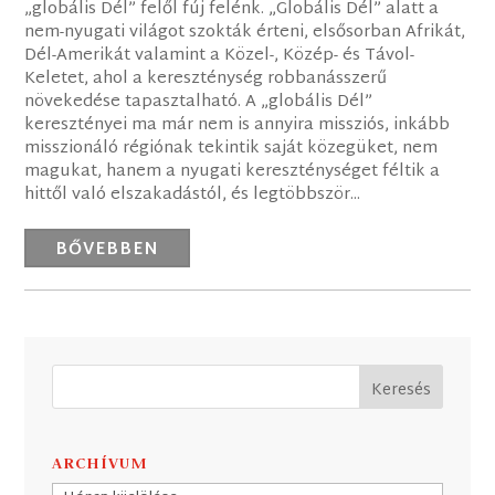
„globális Dél” felől fúj felénk. „Globális Dél” alatt a
nem-nyugati világot szokták érteni, elsősorban Afrikát,
Dél-Amerikát valamint a Közel-, Közép- és Távol-
Keletet, ahol a kereszténység robbanásszerű
növekedése tapasztalható. A „globális Dél”
keresztényei ma már nem is annyira missziós, inkább
misszionáló régiónak tekintik saját közegüket, nem
magukat, hanem a nyugati kereszténységet féltik a
hittől való elszakadástól, és legtöbbször...
BŐVEBBEN
ARCHÍVUM
Archívum