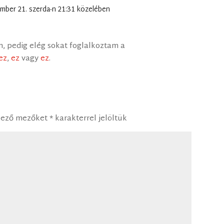
ember 21. szerda-n 21:31 közelében
m, pedig elég sokat foglalkoztam a
ez
,
ez
vagy
ez
.
lező mezőket
*
karakterrel jelöltük