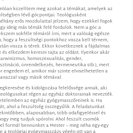
hasonlóan közelítem meg azokat a témákat, amelyek az
zültségben lévő gócpontjai. Teológusként
éhány erős mozdulattal jelzem, hogy ezekkel fogok
egy ideig más témák felé fordulok. Nem a góc a
ekszem sokféle témáról írni, mert a valóság egésze
m, hogy a feszültségi pontokhoz vissza kell térnem,
után vissza is térek. Ekkor következnek a fájdalmas
és elkezdem keresni rajta az oldást. Ilyenkor akár
 (darwinizmus, homoszexualitás, gender,
sztináció, önrendelkezés, hermeneutika stb.), mert
r engedem el, amikor már szinte elviselhetetlen a
gyanazzal vagy másik témával.
megkeresése és kidolgozása felelőssége annak, aki
 A teológusokat régen az egyház doktorainak nevezték.
rtelemben az egyház gyógymasszőreinek is. Ha
t, ahol a feszültség összegyűlik. A feladatunkat
ekintőbben, alaposabban, több odafigyeléssel és
 hogy meg tudjuk spórolni. Ahol feszült csomók
sel formál bennünket a Mester – meg néha egy-egy
. De a teológiai gyógymasszázs végén ott van a