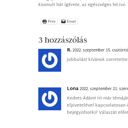
kisimult hát ígérete, az egészséges hit (vö. 
Print
Email
3 hozzászólás
R.
2022. szeptember 15. csütört
Jobbulást kívánok szeretettel
Lona
2022. szeptember 21. szer
Kedves Ádám! Írt már témáját
eljövetelével kapcsolatosan is
bejegyzés(ek)? Válaszát előr