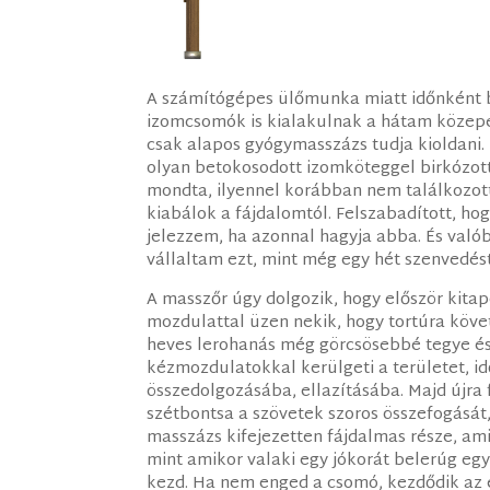
A számítógépes ülőmunka miatt időnként 
izomcsomók is kialakulnak a hátam közepé
csak alapos gyógymasszázs tudja kioldani.
olyan betokosodott izomköteggel birkózot
mondta, ilyennel korábban nem találkozott
kiabálok a fájdalomtól. Felszabadított, h
jelezzem, ha azonnal hagyja abba. És valób
vállaltam ezt, mint még egy hét szenvedé
A masszőr úgy dolgozik, hogy először kit
mozdulattal üzen nekik, hogy tortúra követ
heves lerohanás még görcsösebbé tegye és
kézmozdulatokkal kerülgeti a területet, 
összedolgozásába, ellazításába. Majd újra 
szétbontsa a szövetek szoros összefogását,
masszázs kifejezetten fájdalmas része, ami
mint amikor valaki egy jókorát belerúg egy
kezd. Ha nem enged a csomó, kezdődik az e