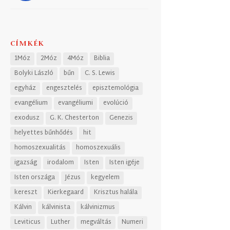
CÍMKÉK
1Móz
2Móz
4Móz
Biblia
Bolyki László
bűn
C. S. Lewis
egyház
engesztelés
episztemológia
evangélium
evangéliumi
evolúció
exodusz
G. K. Chesterton
Genezis
helyettes bűnhődés
hit
homoszexualitás
homoszexuális
igazság
irodalom
Isten
Isten igéje
Isten országa
Jézus
kegyelem
kereszt
Kierkegaard
Krisztus halála
Kálvin
kálvinista
kálvinizmus
Leviticus
Luther
megváltás
Numeri