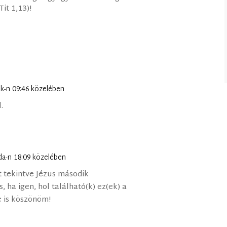
Tit 1,13)!
ök-n 09:46 közelében
.
da-n 18:09 közelében
 tekintve Jézus második
, ha igen, hol található(k) ez(ek) a
e is köszönöm!