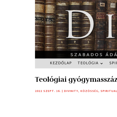
KEZDŐLAP
TEOLÓGIA
SPI
Teológiai gyógymasszá
2022 SZEPT. 16.
|
DIVINITY
,
KÖZÖSSÉG
,
SPIRITUA