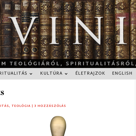
RITUALITÁS
KULTÚRA
ÉLETRAJZOK
ENGLISH
zs
LITÁS
,
TEOLÓGIA
|
3 HOZZÁSZÓLÁS