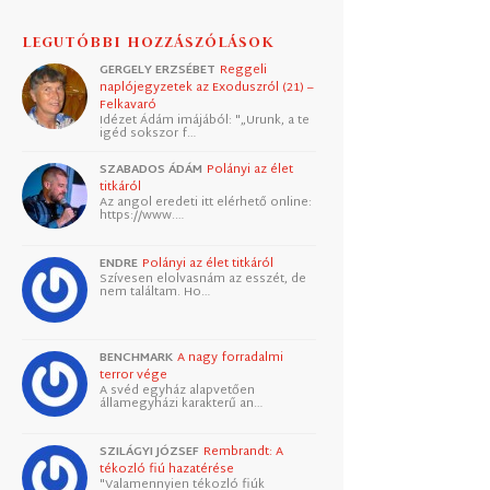
LEGUTÓBBI HOZZÁSZÓLÁSOK
GERGELY ERZSÉBET
Reggeli
naplójegyzetek az Exoduszról (21) –
Felkavaró
Idézet Ádám imájából: "„Urunk, a te
igéd sokszor f…
SZABADOS ÁDÁM
Polányi az élet
titkáról
Az angol eredeti itt elérhető online:
https://www.…
ENDRE
Polányi az élet titkáról
Szívesen elolvasnám az esszét, de
nem találtam. Ho…
BENCHMARK
A nagy forradalmi
terror vége
A svéd egyház alapvetően
államegyházi karakterű an…
SZILÁGYI JÓZSEF
Rembrandt: A
tékozló fiú hazatérése
"Valamennyien tékozló fiúk