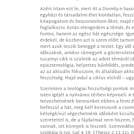
Azért írtam ezt le, mert itt a Divinity-n 
egyházi és társadalmi élet kioldatlan, fes
kitapogatom és beazonosítom őket, majd n
foglalkozni. Aztán elengedem a témát, és 
fontos, hanem az egész hát egészsége. Igy
érdekel, de közben azt is szem előtt tarto
mert azok teszik beteggé a testet. Egy idő 
időszakok, amikor rámegyek a gócterületre 
tucatnyi cikk is születik az adott témáról
episztemológia, helyettes bűnhődés, prede
az az aktuális fókuszom, és általában akko
feszültség. Majd indul a ciklus elölről – u
Szerintem a teológiai feszültségi pontok 
Isten igéjét a nyilvános térben képviseli.
Nevezhetnének bennünket ebben a fenti é
befeszül a hát, meg kell keresnünk a csomó
kétségkívül végezhetnénk időnként körült
szeretettel is, de a fájdalmat nem hiszem,
vannak, ott könnyek is lesznek. Szenvedés
szolgája is (vö. Gal 4,19; 1Thessz 2,11-12)