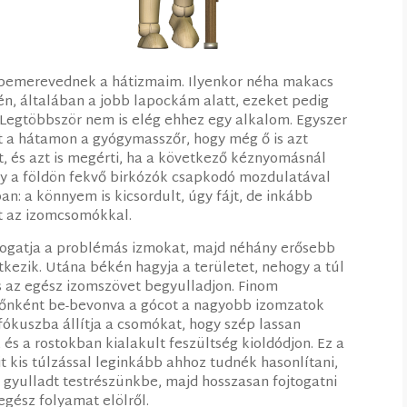
bemerevednek a hátizmaim. Ilyenkor néha makacs
n, általában a jobb lapockám alatt, ezeket pedig
 Legtöbbször nem is elég ehhez egy alkalom. Egyszer
t a hátamon a gyógymasszőr, hogy még ő is azt
, és azt is megérti, ha a következő kéznyomásnál
ogy a földön fekvő birkózók csapkodó mozdulatával
an: a könnyem is kicsordult, úgy fájt, de inkább
st az izomcsomókkal.
apogatja a problémás izmokat, majd néhány erősebb
kezik. Utána békén hagyja a területet, nehogy a túl
 az egész izomszövet begyulladjon. Finom
időnként be-bevonva a gócot a nagyobb izomzatok
fókuszba állítja a csomókat, hogy szép lassan
 és a rostokban kialakult feszültség kioldódjon. Ez a
t kis túlzással leginkább ahhoz tudnék hasonlítani,
 gyulladt testrészünkbe, majd hosszasan fojtogatni
gész folyamat elölről.