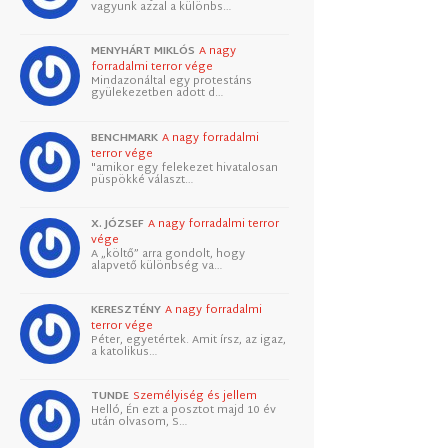
vagyunk azzal a különbs…
MENYHÁRT MIKLÓS
A nagy
forradalmi terror vége
Mindazonáltal egy protestáns
gyülekezetben adott d…
BENCHMARK
A nagy forradalmi
terror vége
"amikor egy felekezet hivatalosan
püspökké választ…
X. JÓZSEF
A nagy forradalmi terror
vége
A „költő” arra gondolt, hogy
alapvető különbség va…
KERESZTÉNY
A nagy forradalmi
terror vége
Péter, egyetértek. Amit írsz, az igaz,
a katolikus…
TUNDE
Személyiség és jellem
Helló, Én ezt a posztot majd 10 év
után olvasom, S…