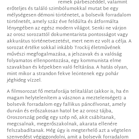
remek párbeszéddel, valamint
erőteljes és találó szimbólumokkal mutat be egy
mélységesen démoni történetet, a bolsevik forradalom
történetét, amely száz éve feldúlta és átformálta
lényegében az egész modern világot. Senki ne várjon
az orosz sorozattól dokumentarista pontosságot vagy
akkurátus történetvezetést, mert nem ez volt a célja. A
sorozat értéke sokkal inkább Trockij életművének
művészi megfogalmazása, a jelszavak és a valóság
folyamatos ellenpontozása, egy kommunista elme
szavakban és képekben való feltárása. A hatás olyan,
mint mikor a strandon fekve leöntenek egy pohár
jéghideg vízzel.
A filmsorozat fő metaforája telitalálat (akkor is, ha én
magam helytelenítem a vásznon a meztelenséget): a
bolsevik forradalom egy fallikus páncélvonat, amely
durván és erőszakosan hatol be az orosz tájba,
Oroszország pedig egy szép nő, akit csábítanak,
megcsalnak, megerőszakolnak, akarata ellenére
felszabadítanak. Még úgy is megterhelő azt a végtelen
szenvedést végiggondolni, amit a bolsevik forradalom