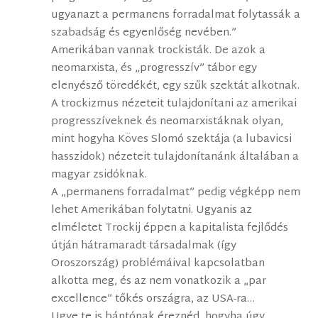
ugyanazt a permanens forradalmat folytassák a
szabadság és egyenlőség nevében.”
Amerikában vannak trockisták. De azok a
neomarxista, és „progresszív” tábor egy
elenyésző töredékét, egy szűk szektát alkotnak.
A trockizmus nézeteit tulajdonítani az amerikai
progresszíveknek és neomarxistáknak olyan,
mint hogyha Köves Slomó szektája (a lubavicsi
hasszidok) nézeteit tulajdonítanánk általában a
magyar zsidóknak.
A „permanens forradalmat” pedig végképp nem
lehet Amerikában folytatni. Ugyanis az
elméletet Trockij éppen a kapitalista fejlődés
útján hátramaradt társadalmak (így
Oroszország) problémáival kapcsolatban
alkotta meg, és az nem vonatkozik a „par
excellence” tőkés országra, az USA-ra…
Ugye te is bántónak éreznéd, hogyha úgy