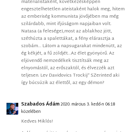
materialistaként, következésképpen
engesztelhetetlen ateistaként halok meg, hitem
az emberiség kommunista jövőjében ma még
szilárdabb, mint ifjúságom napjaiban volt.
Natasa (a felesége),most az ablakhoz jött,
széthúzta a spalettákat, a fény elárasztja a
szobám… Látom a napsugarakat mindenütt, az
ég kékjét, a fű zöldjét…Az élet gyönyörű. Az
eljövendő nemzedékek tisztítsák meg az
elnyomástól, az erőszaktól, és élvezzék azt
teljesen. Lev Davidovics Trockij” SZerinted aki
így búcsúzik az élettől, az egy démon?
Szabados Ádám
2020. március 3. kedd-n 06:18
közelében
Kedves Miklós!