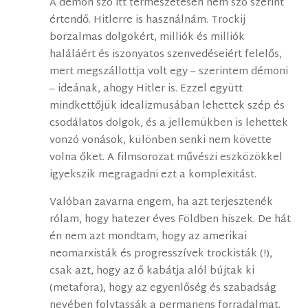
A démon szó itt természetesen nem szó szerint
értendő. Hitlerre is használnám. Trockij
borzalmas dolgokért, milliók és milliók
haláláért és iszonyatos szenvedéseiért felelős,
mert megszállottja volt egy – szerintem démoni
– ideának, ahogy Hitler is. Ezzel együtt
mindkettőjük idealizmusában lehettek szép és
csodálatos dolgok, és a jellemükben is lehettek
vonzó vonások, különben senki nem követte
volna őket. A filmsorozat művészi eszközökkel
igyekszik megragadni ezt a komplexitást.
Valóban zavarna engem, ha azt terjesztenék
rólam, hogy hatezer éves Földben hiszek. De hát
én nem azt mondtam, hogy az amerikai
neomarxisták és progresszívek trockisták (!),
csak azt, hogy az ő kabátja alól bújtak ki
(metafora), hogy az egyenlőség és szabadság
nevében folytassák a permanens forradalmat.