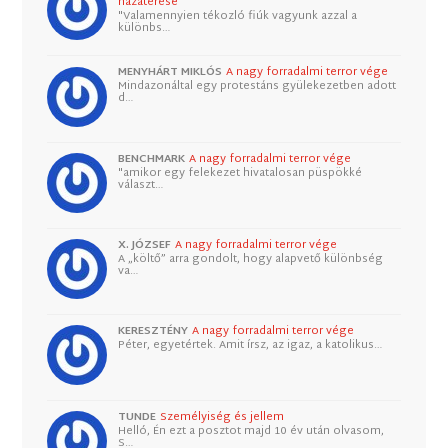
hazatérése
"Valamennyien tékozló fiúk vagyunk azzal a
különbs…
MENYHÁRT MIKLÓS
A nagy forradalmi terror vége
Mindazonáltal egy protestáns gyülekezetben adott
d…
BENCHMARK
A nagy forradalmi terror vége
"amikor egy felekezet hivatalosan püspökké
választ…
X. JÓZSEF
A nagy forradalmi terror vége
A „költő” arra gondolt, hogy alapvető különbség
va…
KERESZTÉNY
A nagy forradalmi terror vége
Péter, egyetértek. Amit írsz, az igaz, a katolikus…
TUNDE
Személyiség és jellem
Helló, Én ezt a posztot majd 10 év után olvasom,
S…