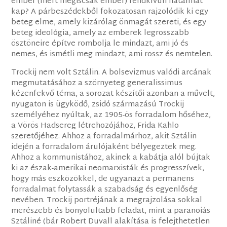
ember (mert mégiscsak ember) rendkívüli hatalmat
kap? A párbeszédekből fokozatosan rajzolódik ki egy
beteg elme, amely kizárólag önmagát szereti, és egy
beteg ideológia, amely az emberek legrosszabb
ösztöneire építve rombolja le mindazt, ami jó és
nemes, és ismétli meg mindazt, ami rossz és nemtelen.
Trockij nem volt Sztálin. A bolsevizmus valódi arcának
megmutatásához a szörnyeteg generalissimus
kézenfekvő téma, a sorozat készítői azonban a művelt,
nyugaton is ügyködő, zsidó származású Trockij
személyéhez nyúltak, az 1905-ös forradalom hőséhez,
a Vörös Hadsereg létrehozójához, Frida Kahlo
szeretőjéhez. Ahhoz a forradalmárhoz, akit Sztálin
idején a forradalom árulójaként bélyegeztek meg.
Ahhoz a kommunistához, akinek a kabátja alól bújtak
ki az észak-amerikai neomarxisták és progresszívek,
hogy más eszközökkel, de ugyanazt a permanens
forradalmat folytassák a szabadság és egyenlőség
nevében. Trockij portréjának a megrajzolása sokkal
merészebb és bonyolultabb feladat, mint a paranoiás
Sztáliné (bár Robert Duvall alakítása is felejthetetlen