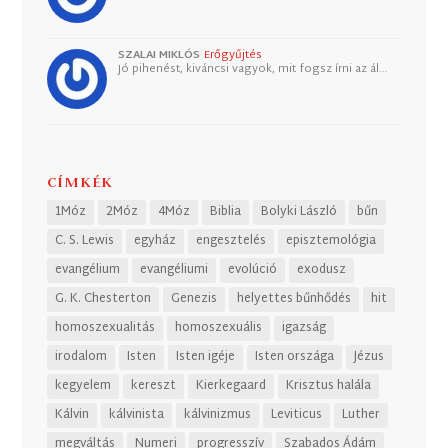
SZALAI MIKLÓS
Erőgyűjtés
Jó pihenést, kiváncsi vagyok, mit fogsz írni az ál…
CÍMKÉK
1Móz
2Móz
4Móz
Biblia
Bolyki László
bűn
C. S. Lewis
egyház
engesztelés
episztemológia
evangélium
evangéliumi
evolúció
exodusz
G. K. Chesterton
Genezis
helyettes bűnhődés
hit
homoszexualitás
homoszexuális
igazság
irodalom
Isten
Isten igéje
Isten országa
Jézus
kegyelem
kereszt
Kierkegaard
Krisztus halála
Kálvin
kálvinista
kálvinizmus
Leviticus
Luther
megváltás
Numeri
progresszív
Szabados Ádám