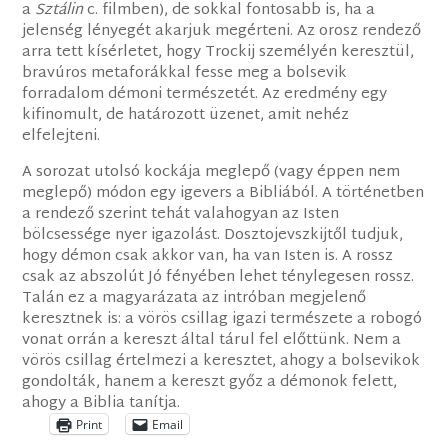
a
Sztálin
c. filmben), de sokkal fontosabb is, ha a
jelenség lényegét akarjuk megérteni. Az orosz rendező
arra tett kísérletet, hogy Trockij személyén keresztül,
bravúros metaforákkal fesse meg a bolsevik
forradalom démoni természetét. Az eredmény egy
kifinomult, de határozott üzenet, amit nehéz
elfelejteni.
A sorozat utolsó kockája meglepő (vagy éppen nem
meglepő) módon egy igevers a Bibliából. A történetben
a rendező szerint tehát valahogyan az Isten
bölcsessége nyer igazolást. Dosztojevszkijtől tudjuk,
hogy démon csak akkor van, ha van Isten is. A rossz
csak az abszolút Jó fényében lehet ténylegesen rossz.
Talán ez a magyarázata az intróban megjelenő
keresztnek is: a vörös csillag igazi természete a robogó
vonat orrán a kereszt által tárul fel előttünk. Nem a
vörös csillag értelmezi a keresztet, ahogy a bolsevikok
gondolták, hanem a kereszt győz a démonok felett,
ahogy a Biblia tanítja.
Print
Email