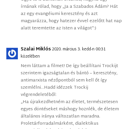
írnának rólad, hogy „Ja a Szabados Ádám? Hát
az egy evangéiumi keresztény és azt
magyarázza, hogy hatezer évvel ezelőtt hat nap
alatt teremtette az Isten a világot”:)
Szalai Miklós
2020. március 3. kedd-n 00:31
közelében
Nem láttam a filmet! De így beállítani Trockijt
szerintem igazságtalan és bántó – keresztény,
antimarxista nézőpontból sem kell őt így
szemlélni…Hadd idézzek Trockij
végrendeletéből:
„Ha újrakezdhetném az életet, természetesen
egyes döntéseket máshogy hoznlék, de életem
általános iránya változatlan maradna.
Proletárforradalmárként, dialektikus