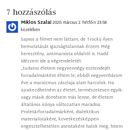
7 hozzászólás
Miklos Szalai
2020. március 2. hétfő-n 23:58
közelében
Sajnos a filmet nem láttam, de Trockij ilyen
bemutatását igazságtalannak érzem. Még
keresztény, antimarxista oldalról is. Hadd
idézzem ide a végrendeletét:
„tudatos életem negyvennégy esztendejét
forradalmárként éltem le, ebből negyvenhárom
éve a marxizmus zászlaja alatt harcolok. Ha
újrakezdhetném az életet, természetesen egyik-
vagy másik döntésem más lenne, de életem
általános iránya változatlan maradna.
Proletárforradalmárként, dialektikus
materialistaként, következésképpen
engesztelhetetlen ateistaként halok meg, hitem