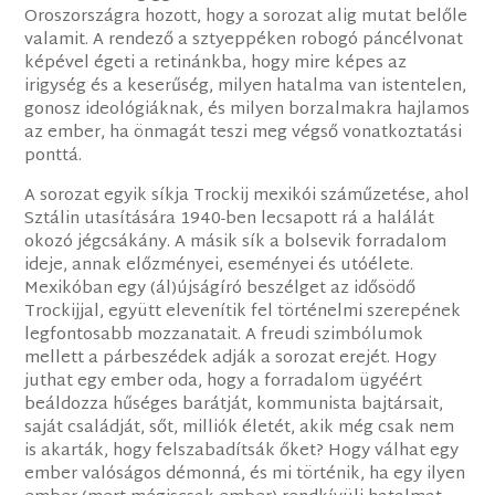
Oroszországra hozott, hogy a sorozat alig mutat belőle
valamit. A rendező a sztyeppéken robogó páncélvonat
képével égeti a retinánkba, hogy mire képes az
irigység és a keserűség, milyen hatalma van istentelen,
gonosz ideológiáknak, és milyen borzalmakra hajlamos
az ember, ha önmagát teszi meg végső vonatkoztatási
ponttá.
A sorozat egyik síkja Trockij mexikói száműzetése, ahol
Sztálin utasítására 1940-ben lecsapott rá a halálát
okozó jégcsákány. A másik sík a bolsevik forradalom
ideje, annak előzményei, eseményei és utóélete.
Mexikóban egy (ál)újságíró beszélget az idősödő
Trockijjal, együtt elevenítik fel történelmi szerepének
legfontosabb mozzanatait. A freudi szimbólumok
mellett a párbeszédek adják a sorozat erejét. Hogy
juthat egy ember oda, hogy a forradalom ügyéért
beáldozza hűséges barátját, kommunista bajtársait,
saját családját, sőt, milliók életét, akik még csak nem
is akarták, hogy felszabadítsák őket? Hogy válhat egy
ember valóságos démonná, és mi történik, ha egy ilyen