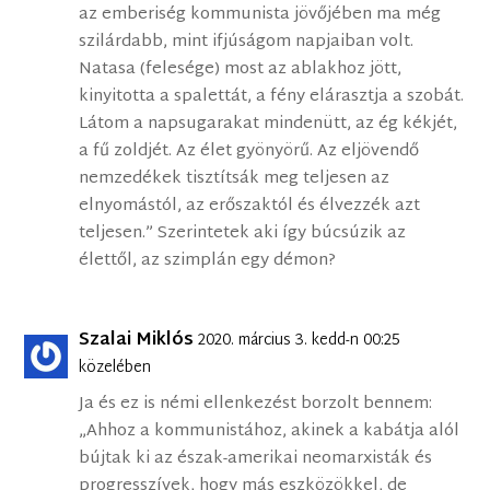
az emberiség kommunista jövőjében ma még
szilárdabb, mint ifjúságom napjaiban volt.
Natasa (felesége) most az ablakhoz jött,
kinyitotta a spalettát, a fény elárasztja a szobát.
Látom a napsugarakat mindenütt, az ég kékjét,
a fű zoldjét. Az élet gyönyörű. Az eljövendő
nemzedékek tisztítsák meg teljesen az
elnyomástól, az erőszaktól és élvezzék azt
teljesen.” Szerintetek aki így búcsúzik az
élettől, az szimplán egy démon?
Szalai Miklós
2020. március 3. kedd-n 00:25
közelében
Ja és ez is némi ellenkezést borzolt bennem:
„Ahhoz a kommunistához, akinek a kabátja alól
bújtak ki az észak-amerikai neomarxisták és
progresszívek, hogy más eszközökkel, de