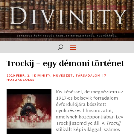
Trockij – egy démoni történet
2020 FEBR. 2.
|
DIVINITY
,
MŰVÉSZET
,
TÁRSADALOM
|
7
HOZZÁSZÓLÁS
Kis késéssel, de megnéztem az
1917-es bolsevik forradalom
évfordulójára készített
nyolcrészes filmsorozatot,
amelynek középpontjában Lev
Trockij személye áll. A
Trockij
stilizált képi világgal, számos