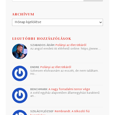
ARCHÍVUM
Archívum
LEGUTÓBBI HOZZÁSZÓLÁSOK
SZABADOS ÁDÁM
Polányi az élet titkáról
Az angol eredeti itt elérhető online: https://www.…
ENDRE
Polányi az élet titkáról
Szívesen elolvasnám az esszét, de nem találtam.
Ho…
BENCHMARK
A nagy forradalmi terror vége
A svéd egyház alapvetően államegyházi karakterű
an…
SZILÁGYI JÓZSEF
Rembrandt: A tékozló fiú