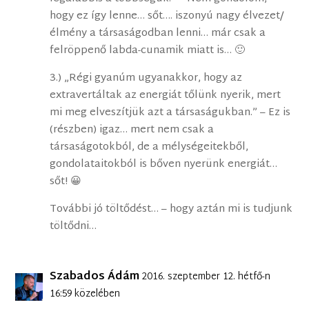
hogy ez így lenne… sőt…. iszonyú nagy élvezet/
élmény a társaságodban lenni… már csak a
felröppenő labda-cunamik miatt is… 🙂
3.) „Régi gyanúm ugyanakkor, hogy az
extravertáltak az energiát tőlünk nyerik, mert
mi meg elveszítjük azt a társaságukban.” – Ez is
(részben) igaz… mert nem csak a
társaságotokból, de a mélységeitekből,
gondolataitokból is bőven nyerünk energiát…
sőt! 😀
További jó töltődést… – hogy aztán mi is tudjunk
töltődni…
Szabados Ádám
2016. szeptember 12. hétfő-n
16:59 közelében