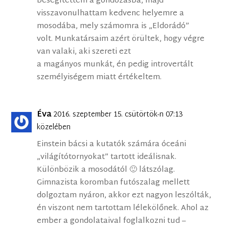
besegítettem a gondozásba, majd
visszavonulhattam kedvenc helyemre a
mosodába, mely számomra is „Eldorádó”
volt. Munkatársaim azért örültek, hogy végre
van valaki, aki szereti ezt
a magányos munkát, én pedig introvertált
személyiségem miatt értékeltem.
Éva
2016. szeptember 15. csütörtök-n 07:13
közelében
Einstein bácsi a kutatók számára óceáni
„világítótornyokat” tartott ideálisnak.
Különbözik a mosodától 🙂 látszólag.
Gimnazista koromban futószalag mellett
dolgoztam nyáron, akkor ezt nagyon leszólták,
én viszont nem tartottam lélekölőnek. Ahol az
ember a gondolataival foglalkozni tud –