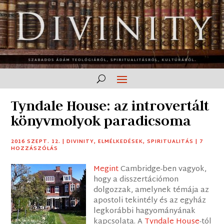
Tyndale House: az introvertált
könyvmolyok paradicsoma
2016 SZEPT. 12.
|
DIVINITY
,
ELMÉLKEDÉSEK
,
SPIRITUALITÁS
|
7
HOZZÁSZÓLÁS
M
egint
Cambridge-ben vagyok,
hogy a disszertációmon
dolgozzak, amelynek témája az
apostoli tekintély és az egyház
legkorábbi hagyományának
kapcsolata. A
Tyndale House
-tól