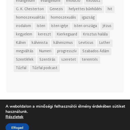
evangélium
evangéliumi
evolúció
exodusz
G. K. Chesterton
Genezis
helyettes bűnhődés
hit
homoszexualitás
homoszexuális
igazság
irodalom
Isten
Isten igéje
Isten országa
Jézus
kegyelem
kereszt
Kierkegaard
Krisztus halála
Kálvin
kálvinista
kálvinizmus
Leviticus
Luther
megváltás
Numeri
progresszív
Szabados Ádám
Szentlélek
Szentírás
szeretet
teremtés
Tűzfal
Tűzfal podcast
A weboldalon a minőségi felhasználói élmény érdekében sütiket
használunk.
Részletek
Elfogad
Dizájn:
Elegant Themes
| Motor:
WordPress