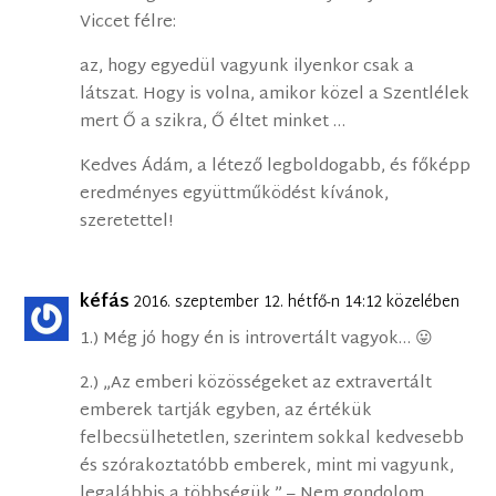
Viccet félre:
az, hogy egyedül vagyunk ilyenkor csak a
látszat. Hogy is volna, amikor közel a Szentlélek
mert Ő a szikra, Ő éltet minket …
Kedves Ádám, a létező legboldogabb, és főképp
eredményes együttműködést kívánok,
szeretettel!
kéfás
2016. szeptember 12. hétfő-n 14:12 közelében
1.) Még jó hogy én is introvertált vagyok… 😛
2.) „Az emberi közösségeket az extravertált
emberek tartják egyben, az értékük
felbecsülhetetlen, szerintem sokkal kedvesebb
és szórakoztatóbb emberek, mint mi vagyunk,
legalábbis a többségük.” – Nem gondolom,