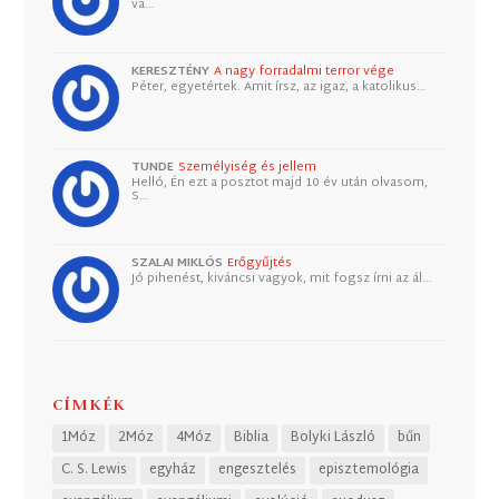
va…
KERESZTÉNY
A nagy forradalmi terror vége
Péter, egyetértek. Amit írsz, az igaz, a katolikus…
TUNDE
Személyiség és jellem
Helló, Én ezt a posztot majd 10 év után olvasom,
S…
SZALAI MIKLÓS
Erőgyűjtés
Jó pihenést, kiváncsi vagyok, mit fogsz írni az ál…
CÍMKÉK
1Móz
2Móz
4Móz
Biblia
Bolyki László
bűn
C. S. Lewis
egyház
engesztelés
episztemológia