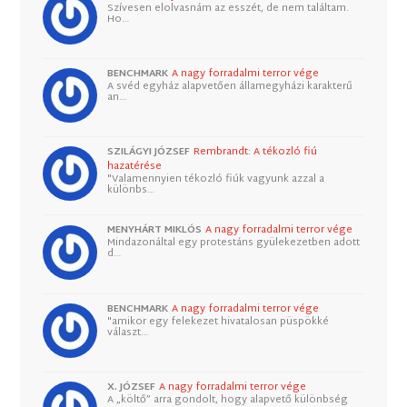
Szívesen elolvasnám az esszét, de nem találtam.
Ho…
BENCHMARK
A nagy forradalmi terror vége
A svéd egyház alapvetően államegyházi karakterű
an…
SZILÁGYI JÓZSEF
Rembrandt: A tékozló fiú
hazatérése
"Valamennyien tékozló fiúk vagyunk azzal a
különbs…
MENYHÁRT MIKLÓS
A nagy forradalmi terror vége
Mindazonáltal egy protestáns gyülekezetben adott
d…
BENCHMARK
A nagy forradalmi terror vége
"amikor egy felekezet hivatalosan püspökké
választ…
X. JÓZSEF
A nagy forradalmi terror vége
A „költő” arra gondolt, hogy alapvető különbség