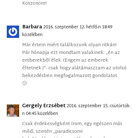
Köszönöm!
Barbara
2016. szeptember 12. hétfő-n 18:49
közelében
Már értem miért találkozunk olyan ritkán!
Pár hónapja ezt mondtam valakinek: „én az
emberekből élek. (Engem az emberek
éltetnek.)”- csak hogy alátámaszzam az utolsó
bekezdésben megfogalmazott gondolatot.
🙂
Gergely Erzsébet
2016. szeptember 15. csütörtök-
n 04:45 közelében
Csak érdekességként írom, egy egészen más
miliő, szintén „paradicsomi