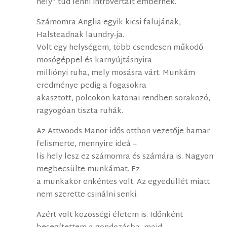
hely” tud lenni introvertált embernek.
Számomra Anglia egyik kicsi falujának,
Halsteadnak laundry-ja.
Volt egy helységem, több csendesen működő
mosógéppel és karnyújtásnyira
milliónyi ruha, mely mosásra várt. Munkám
eredménye pedig a fogasokra
akasztott, polcokon katonai rendben sorakozó,
ragyogóan tiszta ruhák.
Az Attwoods Manor idős otthon vezetője hamar
felismerte, mennyire ideá –
lis hely lesz ez számomra és számára is. Nagyon
megbecsülte munkámat. Ez
a munkakör önkéntes volt. Az egyedüllét miatt
nem szerette csinálni senki.
Azért volt közösségi életem is. Időnként