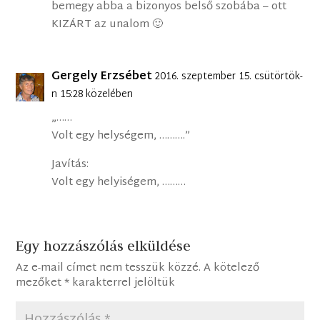
bemegy abba a bizonyos belső szobába – ott
KIZÁRT az unalom 🙂
Gergely Erzsébet
2016. szeptember 15. csütörtök-
n 15:28 közelében
„……
Volt egy helységem, ……….”
Javítás:
Volt egy helyiségem, ………
Egy hozzászólás elküldése
Az e-mail címet nem tesszük közzé.
A kötelező
mezőket
*
karakterrel jelöltük