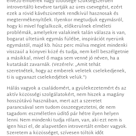
élvező emberek nagy többsége szükségszerűen
introvertált) kevésre tartják az üres csevegést, ezért
ezek a rövid kávészünetek rendkívül hasznosak és
megtermékenyítőek. Ilyenkor megtudjuk egymásról,
hogy ki mivel foglalkozik, előkerülnek elméleti
problémák, amelyekre valakinek talán válasza is van,
bogarat ültetünk egymás fülébe, inspirációt nyerünk
egymástól, majd kb. húsz perc múlva megint mindenki
visszaül a könyvei közé és tudja, nem kell beszélgetnie
a másikkal, mivel ő maga sem venné jó néven, ha a
kutatását zavarnák. (Vezérelv: „Amit tehát
szeretnétek, hogy az emberek veletek cselekedjenek,
ti is ugyanazt cselekedjétek velük.”)
Hálás vagyok a családomért, a gyülekezetemért és az
aktív közösségi szolgálatokért, nem hiszek a magány
hosszútávú hasznában, mert azt a szeretet
parancsával sem tudom összeegyeztetni, de nem
tagadom: eszméletlen üdítő pár hétre ilyen helyen
lenni. Nem mindenki tudja rólam, van, aki ezt nem is
igen hiszi el, de alapvetően introvertált ember vagyok.
Szeretem a közösséget, szívesen töltök időt