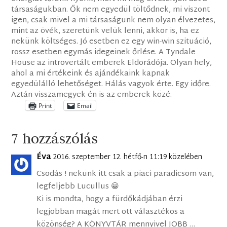
társaságukban. Ők nem egyedül töltődnek, mi viszont
igen, csak mivel a mi társaságunk nem olyan élvezetes,
mint az övék, szeretünk velük lenni, akkor is, ha ez
nekünk költséges. Jó esetben ez egy win-win szituáció,
rossz esetben egymás idegeinek őrlése. A Tyndale
House az introvertált emberek Eldorádója. Olyan hely,
ahol a mi értékeink és ajándékaink kapnak
egyedülálló lehetőséget. Hálás vagyok érte. Egy időre.
Aztán visszamegyek én is az emberek közé.
Print
Email
7 hozzászólás
Éva
2016. szeptember 12. hétfő-n 11:19 közelében
Csodás ! nekünk itt csak a piaci paradicsom van,
legfeljebb Lucullus 😀
Ki is mondta, hogy a fürdőkádjában érzi
legjobban magát mert ott választékos a
közönség? A KÖNYVTÁR mennyivel JOBB …