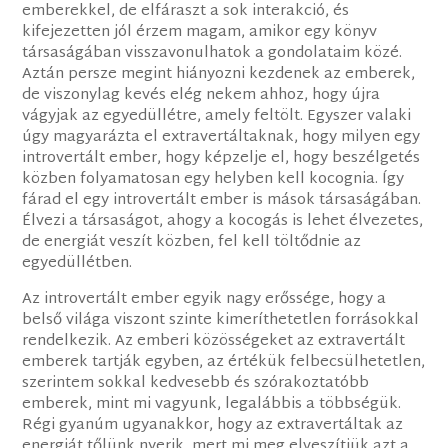
emberekkel, de elfáraszt a sok interakció, és
kifejezetten jól érzem magam, amikor egy könyv
társaságában visszavonulhatok a gondolataim közé.
Aztán persze megint hiányozni kezdenek az emberek,
de viszonylag kevés elég nekem ahhoz, hogy újra
vágyjak az egyedüllétre, amely feltölt. Egyszer valaki
úgy magyarázta el extravertáltaknak, hogy milyen egy
introvertált ember, hogy képzelje el, hogy beszélgetés
közben folyamatosan egy helyben kell kocognia. Így
fárad el egy introvertált ember is mások társaságában.
Élvezi a társaságot, ahogy a kocogás is lehet élvezetes,
de energiát veszít közben, fel kell töltődnie az
egyedüllétben.
Az introvertált ember egyik nagy erőssége, hogy a
belső világa viszont szinte kimeríthetetlen forrásokkal
rendelkezik. Az emberi közösségeket az extravertált
emberek tartják egyben, az értékük felbecsülhetetlen,
szerintem sokkal kedvesebb és szórakoztatóbb
emberek, mint mi vagyunk, legalábbis a többségük.
Régi gyanúm ugyanakkor, hogy az extravertáltak az
energiát tőlünk nyerik, mert mi meg elveszítjük azt a