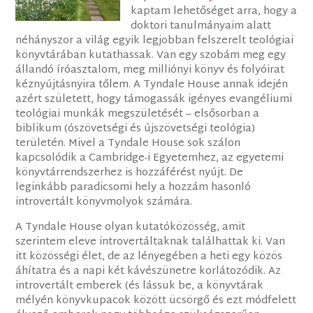
kaptam lehetőséget arra, hogy a
doktori tanulmányaim alatt
néhányszor a világ egyik legjobban felszerelt teológiai
könyvtárában kutathassak. Van egy szobám meg egy
állandó íróasztalom, meg milliónyi könyv és folyóirat
kéznyújtásnyira tőlem. A Tyndale House annak idején
azért született, hogy támogassák igényes evangéliumi
teológiai munkák megszületését – elsősorban a
biblikum (ószövetségi és újszövetségi teológia)
területén. Mivel a Tyndale House sok szálon
kapcsolódik a Cambridge-i Egyetemhez, az egyetemi
könyvtárrendszerhez is hozzáférést nyújt. De
leginkább paradicsomi hely a hozzám hasonló
introvertált könyvmolyok számára.
A Tyndale House olyan kutatóközösség, amit
szerintem eleve introvertáltaknak találhattak ki. Van
itt közösségi élet, de az lényegében a heti egy közös
áhítatra és a napi két kávészünetre korlátozódik. Az
introvertált emberek (és lássuk be, a könyvtárak
mélyén könyvkupacok között ücsörgő és ezt módfelett