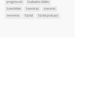
progresszív
Szabados Ádám
Szentlélek
Szentírás
szeretet
teremtés
Tűzfal
Tűzfal podcast