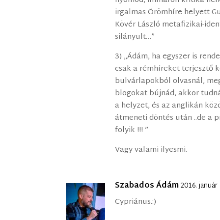
nyomod, immáron kritika nél
irgalmas Örömhíre helyett Gu
Kövér László metafizikai-id
silányult…”
3) „Ádám, ha egyszer is rend
csak a rémhíreket terjesztő 
bulvárlapokból olvasnál, me
blogokat bújnád, akkor tudná
a helyzet, és az anglikán köz
átmeneti döntés után ..de a 
folyik !!! ”
Vagy valami ilyesmi.
Szabados Ádám
2016. január
Cypriánus.:)