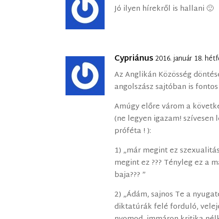
Jó ilyen hírekről is hallani 🙂
Cypriánus
2016. január 18. hét
Az Anglikán Közösség döntés
angolszász sajtóban is fontos
Amúgy előre várom a követ
(ne legyen igazam! szívesen
próféta ! ):
1) „már megint ez szexualitás 
megint ez ??? Tényleg ez a 
baja??? ”
2) „Ádám, sajnos Te a nyugat
diktatúrák felé forduló, vele