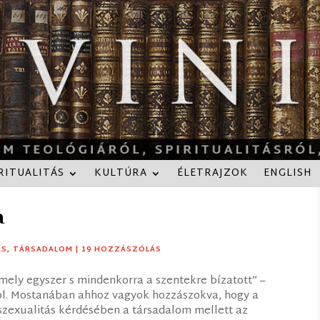
RITUALITÁS
KULTÚRA
ÉLETRAJZOK
ENGLISH
a
ÁS
,
TÁRSADALOM
|
19 HOZZÁSZÓLÁS
 mely egyszer s mindenkorra a szentekre bízatott” –
ol. Mostanában ahhoz vagyok hozzászokva, hogy a
zexualitás kérdésében a társadalom mellett az