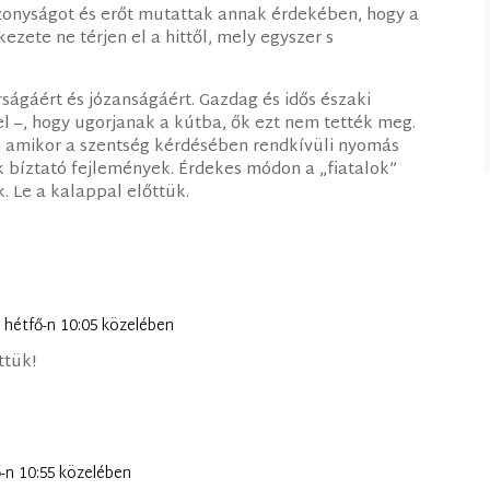
izonyságot és erőt mutattak annak érdekében, hogy a
zete ne térjen el a hittől, mely egyszer s
ságáért és józanságáért. Gazdag és idős északi
l –, hogy ugorjanak a kútba, ők ezt nem tették meg.
, amikor a szentség kérdésében rendkívüli nyomás
ek bíztató fejlemények. Érdekes módon a „fiatalok”
 Le a kalappal előttük.
. hétfő-n 10:05 közelében
ttük!
ő-n 10:55 közelében