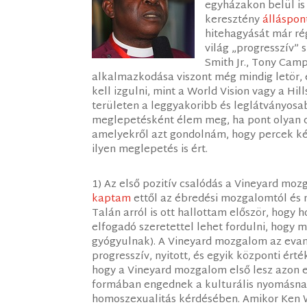
egyházakon belül is
keresztény
álláspon
hitehagyását már ré
világ „progresszív” 
Smith Jr., Tony Camp
alkalmazkodása viszont még mindig letör, é
kell izgulni, mint a World Vision vagy a Hil
területen a leggyakoribb és leglátványosa
meglepetésként élem meg, ha pont olyan cs
amelyekről azt gondolnám, hogy percek ké
ilyen meglepetés is ért.
1) Az első pozitív csalódás a Vineyard mozg
kaptam
ettől az ébredési mozgalomtól és 
Talán arról is ott hallottam először, hog
elfogadó szeretettel lehet fordulni, hogy
gyógyulnak). A Vineyard mozgalom az evang
progresszív, nyitott, és egyik központi ért
hogy a Vineyard mozgalom első lesz azon 
formában engednek a kulturális nyomásna
homoszexualitás kérdésében. Amikor Ken W