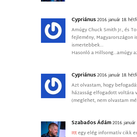
Cypriánus
2016. január 18. hét
Amúgy Chuck Smith Jr., és To
fejlemény, Magyarországon is
ismertebbek…
Hasonló a Hillsong…amúgy az 
Cypriánus
2016. január 18. hét
Azt olvastam, hogy befogadá
házasság elfogadott voltára
(meglehet, nem olvastam még
Szabados Ádám
2016. január
Itt
egy elég informatív cikk er