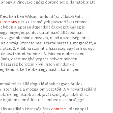
, ahogy a Vineyard egész építménye pillanatok alatt
 Részben Ken Wilson fordulatára válaszként a
T Persons
(LMBT személyek pásztorlása) címmel
 melyben alaposan átgondolt és exegetikailag is
négy lényeges pontot tartalmazó álláspontját.
ek vagyunk mind a misszió, mind a szentség iránt.
e az ország üzenete ma is tartalmazza a megtérést, a
letén. 2. A Biblia szerint a házasság egy férfi és egy
 de tiszteletet érdemel. 3. Minden ember Isten
űnös, ezért megbélyegzés helyett minden
 házasság keretein kívül Isten mindenkit
l segítenünk kell ebben egymást, akármilyen
mmal teljes állásfoglalásának nagyon örülök.
 Isten áldja a mozgalom vezetőit! A Vineyard szilárd
nak, de leginkább azok javát szolgálja, akikről az
 az irgalom nem áll(hat) szemben a szentséggel.
lis anglikán közösség friss
döntése
. Pár nappal