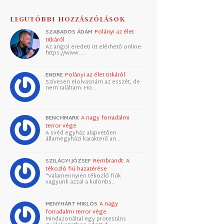
LEGUTÓBBI HOZZÁSZÓLÁSOK
SZABADOS ÁDÁM
Polányi az élet
titkáról
Az angol eredeti itt elérhető online:
https://www.…
ENDRE
Polányi az élet titkáról
Szívesen elolvasnám az esszét, de
nem találtam. Ho…
BENCHMARK
A nagy forradalmi
terror vége
A svéd egyház alapvetően
államegyházi karakterű an…
SZILÁGYI JÓZSEF
Rembrandt: A
tékozló fiú hazatérése
"Valamennyien tékozló fiúk
vagyunk azzal a különbs…
MENYHÁRT MIKLÓS
A nagy
forradalmi terror vége
Mindazonáltal egy protestáns