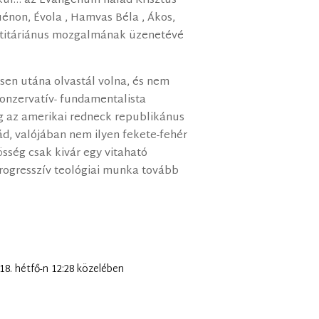
kül… az Evangélium nálad Krisztus
énon, Évola , Hamvas Béla , Ákos,
entitáriánus mozgalmának üzenetévé
esen utána olvastál volna, és nem
konzervatív- fundamentalista
g az amerikai redneck republikánus
d, valójában nem ilyen fekete-fehér
össég csak kivár egy vitaható
progresszív teológiai munka tovább
 18. hétfő-n 12:28 közelében