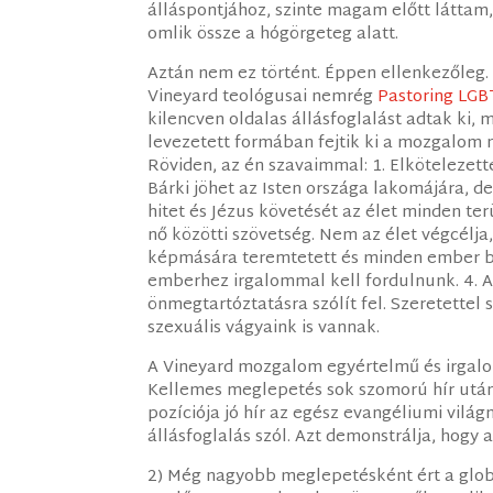
álláspontjához, szinte magam előtt láttam
omlik össze a hógörgeteg alatt.
Aztán nem ez történt. Éppen ellenkezőleg.
Vineyard teológusai nemrég
Pastoring LGB
kilencven oldalas állásfoglalást adtak ki,
levezetett formában fejtik ki a mozgalom 
Röviden, az én szavaimmal: 1. Elkötelezett
Bárki jöhet az Isten országa lakomájára, d
hitet és Jézus követését az élet minden terü
nő közötti szövetség. Nem az élet végcélja,
képmására teremtetett és minden ember b
emberhez irgalommal kell fordulnunk. 4. A
önmegtartóztatásra szólít fel. Szeretette
szexuális vágyaink is vannak.
A Vineyard mozgalom egyértelmű és irgalo
Kellemes meglepetés sok szomorú hír után.
pozíciója jó hír az egész evangéliumi világ
állásfoglalás szól. Azt demonstrálja, hogy
2) Még nagyobb meglepetésként ért a globá