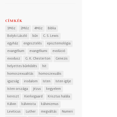
CÍMKÉK
1Móz
2Móz
4Móz
Biblia
Bolyki László
bűn
C. S. Lewis
egyház
engesztelés
episztemológia
evangélium
evangéliumi
evolúció
exodusz
G. K. Chesterton
Genezis
helyettes bűnhődés
hit
homoszexualitás
homoszexuális
igazság
irodalom
Isten
Isten igéje
Isten országa
Jézus
kegyelem
kereszt
Kierkegaard
Krisztus halála
Kálvin
kálvinista
kálvinizmus
Leviticus
Luther
megváltás
Numeri