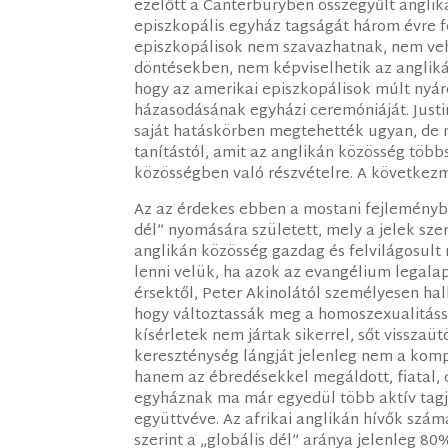
ezelőtt a Canterburyben összegyűlt angli
episzkopális egyház tagságát három évre fe
episzkopálisok nem szavazhatnak, nem vehe
döntésekben, nem képviselhetik az angliká
hogy az amerikai episzkopálisok múlt nyá
házasodásának egyházi ceremóniáját. Justi
saját hatáskörben megtehették ugyan, de mi
tanítástól, amit az anglikán közösség több
közösségben való részvételre. A következ
Az az érdekes ebben a mostani fejleménybe
dél” nyomására született, mely a jelek sz
anglikán közösség gazdag és felvilágosult
lenni velük, ha azok az evangélium legalapv
érsektől, Peter Akinolától személyesen ha
hogy változtassák meg a homoszexualitássa
kísérletek nem jártak sikerrel, sőt visszaü
kereszténység lángját jelenleg nem a komp
hanem az ébredésekkel megáldott, fiatal, d
egyháznak ma már egyedül több aktív tagja
együttvéve. Az afrikai anglikán hívők szám
szerint a „globális dél” aránya jelenleg 8