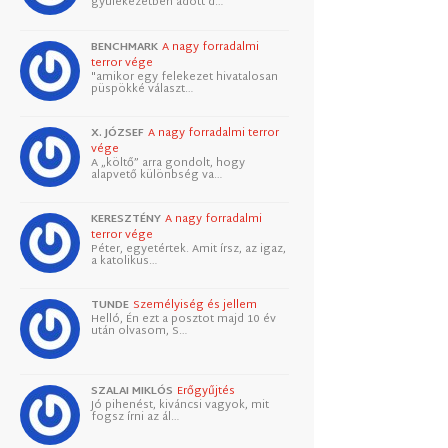
gyülekezetben adott d…
BENCHMARK
A nagy forradalmi
terror vége
"amikor egy felekezet hivatalosan
püspökké választ…
X. JÓZSEF
A nagy forradalmi terror
vége
A „költő” arra gondolt, hogy
alapvető különbség va…
KERESZTÉNY
A nagy forradalmi
terror vége
Péter, egyetértek. Amit írsz, az igaz,
a katolikus…
TUNDE
Személyiség és jellem
Helló, Én ezt a posztot majd 10 év
után olvasom, S…
SZALAI MIKLÓS
Erőgyűjtés
Jó pihenést, kiváncsi vagyok, mit
fogsz írni az ál…