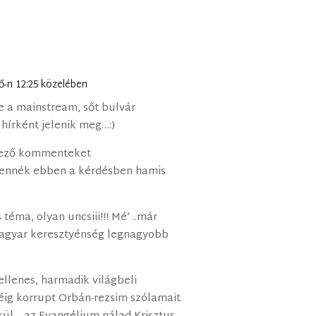
fő-n 12:25 közelében
e a mainstream, sőt bulvár
 hírként jelenik meg…:)
kező kommenteket
 lennék ebben a kérdésben hamis
téma, olyan uncsiii!!! Mé’ ..már
magyar keresztyénség legnagyobb
ellenes, harmadik világbeli
jéig korrupt Orbán-rezsim szólamait