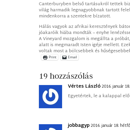
Canterburyben belső tartásukról tettek b
világ harmadik legnagyobbnak tartott feleke
mindenkorra a szentekre bízatott.
Hálás vagyok az afrikai keresztények bátor
jóakaróik hiába mondták – enyhe lenézésse
A Vineyard mozgalom is megállta a próbát
alatt is megmaradt Isten igéje mellett. Ez
voltak most a bölcsebbek és hűségesebbek.
Print
Email
19 hozzászólás
Vértes László
2016. január 18
Egyetértek, le a kalappal elő
jobbagyp
2016. január 18. hétf