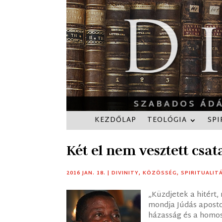
KEZDŐLAP
TEOLÓGIA
SPI
Két el nem vesztett csat
2016 JAN. 18.
|
DIVINITY
,
KÖZÖSSÉG
,
SPIRITUALIT
„Küzdjetek a hitért,
mondja Júdás apost
házasság és a homos