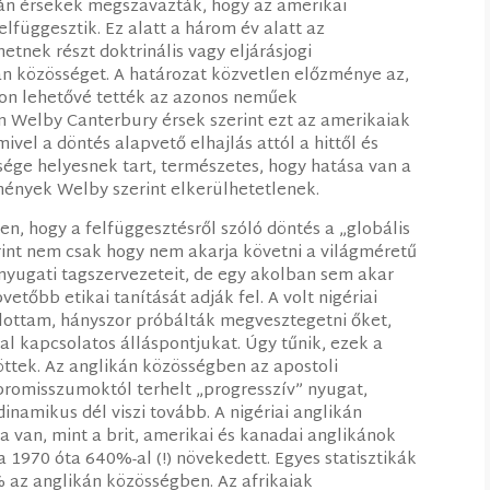
kán érsekek megszavazták, hogy az amerikai
lfüggesztik. Ez alatt a három év alatt az
tnek részt doktrinális vagy eljárásjogi
n közösséget. A határozat közvetlen előzménye az,
ron lehetővé tették az azonos neműek
n Welby Canterbury érsek szerint ezt az amerikaiak
vel a döntés alapvető elhajlás attól a hittől és
sége helyesnek tart, természetes, hogy hatása van a
mények Welby szerint elkerülhetetlenek.
n, hogy a felfüggesztésről szóló döntés a „globális
erint nem csak hogy nem akarja követni a világméretű
 nyugati tagszervezeteit, de egy akolban sem akar
etőbb etikai tanítását adják fel. A volt nigériai
llottam, hányszor próbálták megvesztegetni őket,
l kapcsolatos álláspontjukat. Úgy tűnik, ezek a
töttek. Az anglikán közösségben az apostoli
romisszumoktól terhelt „progresszív” nyugat,
inamikus dél viszi tovább. A nigériai anglikán
 van, mint a brit, amerikai és kanadai anglikánok
a 1970 óta 640%-al (!) növekedett. Egyes statisztikák
0% az anglikán közösségben. Az afrikaiak