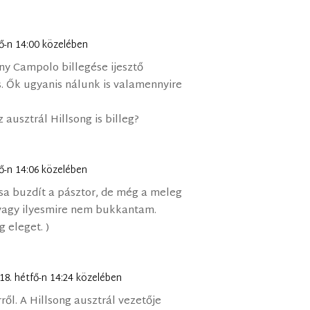
fő-n 14:00 közelében
ny Campolo billegése ijesztő
. Ők ugyanis nálunk is valamennyire
ausztrál Hillsong is billeg?
fő-n 14:06 közelében
sa buzdít a pásztor, de még a meleg
 vagy ilyesmire nem bukkantam.
 eleget. )
 18. hétfő-n 14:24 közelében
ről. A Hillsong ausztrál vezetője