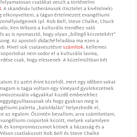
 folyamatosan csatákat veszít a történelmi
t
. A skandináv lutheránusok (tisztelet a kivételnek)
g elkönyveltem, a tágan értelmezett evangéliumi
személyiségeinek (pl. Rob Bell, Steve Chalke, Chuck
olo, Ken Wilson) a kulturális trendhez való
s az is nyomasztó, hogy olyan „billegő körzetekért”
lsong. Az apostoli
didaché
feladása ma ezen a
bb. Mivel sok csatavesztésre
számítok
, kellemes
oportokat nem sodor el a kulturális lavina,
rdése csak, hogy elessenek. A közelmúltban két
alom. Ez azért érint közelről, mert egy időben sokat
magam is tagja voltam egy Vineyard gyülekezetnek.
y homoszexuális vágyakkal küzdő emberekhez
 meggyógyulhassanak (és hogy gyakran meg is
éliumi paletta „baloldalán” helyezkedik el,
éke az irgalom. Őszintén bevallom, arra számítottam,
evangéliumi csoportok között, melyek valamilyen
k és kompromisszumot kötnek a házasság és a
ilson csatlakozott Rob Bell és Steve Chalke