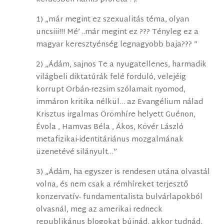
1) „már megint ez szexualitás téma, olyan
uncsiii!!! Mé’ ..már megint ez ??? Tényleg ez a
magyar keresztyénség legnagyobb baja??? ”
2) „Ádám, sajnos Te a nyugatellenes, harmadik
világbeli diktatúrák felé forduló, velejéig
korrupt Orbán-rezsim szólamait nyomod,
immáron kritika nélkül… az Evangélium nálad
Krisztus irgalmas Örömhíre helyett Guénon,
Évola , Hamvas Béla , Ákos, Kövér László
metafizikai-identitáriánus mozgalmának
üzenetévé silányult…”
3) „Ádám, ha egyszer is rendesen utána olvastál
volna, és nem csak a rémhíreket terjesztő
konzervatív- fundamentalista bulvárlapokból
olvasnál, meg az amerikai redneck
republikánus blogokat bújnád, akkor tudnád,