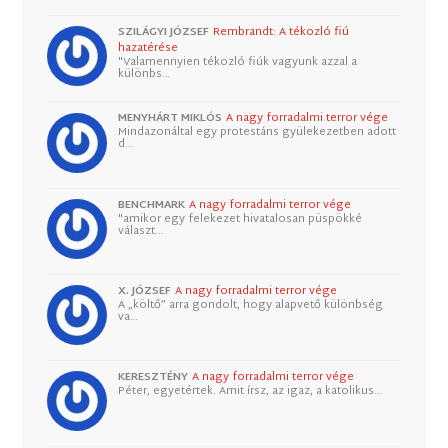
SZILÁGYI JÓZSEF
Rembrandt: A tékozló fiú
hazatérése
"Valamennyien tékozló fiúk vagyunk azzal a
különbs…
MENYHÁRT MIKLÓS
A nagy forradalmi terror vége
Mindazonáltal egy protestáns gyülekezetben adott
d…
BENCHMARK
A nagy forradalmi terror vége
"amikor egy felekezet hivatalosan püspökké
választ…
X. JÓZSEF
A nagy forradalmi terror vége
A „költő” arra gondolt, hogy alapvető különbség
va…
KERESZTÉNY
A nagy forradalmi terror vége
Péter, egyetértek. Amit írsz, az igaz, a katolikus…