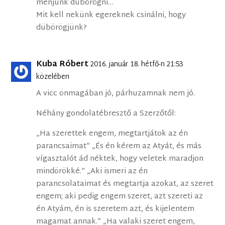
menjünk dübörögni…
Mit kell nekünk egereknek csinálni, hogy
dübörögjünk?
Kuba Róbert
2016. január 18. hétfő-n 21:53
közelében
A vicc önmagában jó, párhuzamnak nem jó.
Néhány gondolatébresztő a Szerzőtől:
„Ha szerettek engem, megtartjátok az én
parancsaimat” „És én kérem az Atyát, és más
vígasztalót ád néktek, hogy veletek maradjon
mindörökké.” „Aki ismeri az én
parancsolataimat és megtartja azokat, az szeret
engem; aki pedig engem szeret, azt szereti az
én Atyám, én is szeretem azt, és kijelentem
magamat annak.” „Ha valaki szeret engem,