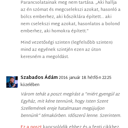
Parancsolatainak meg nem tartása. „Aki hallja
az én szómat és megcselekszi azokat, hasonló a
bölcs emberhez, aki kősziklára épített… aki
nem cselekszi meg azokat, hasonlatos a bolond
emberhez, aki homokra épített.”
Mind vezetőségi szinten (legfelsőbb szinten)
mind az egyének szintjén ezen az úton
keresném a megoldást.
Szabados Ádám
2016. január 18. hétfő-n 22:25
közelében
Várom tehát a poszt megírást a “miért gyengül az
Egyház, mit kéne tennünk, hogy Isten Szent
Szellemének ereje hatalmasan megújuljon
bennünk” témakörben. Időszerű lenne. Szerintem.
Ez a poszt
kapcsolódik ehhez és a fenti cikkhez.