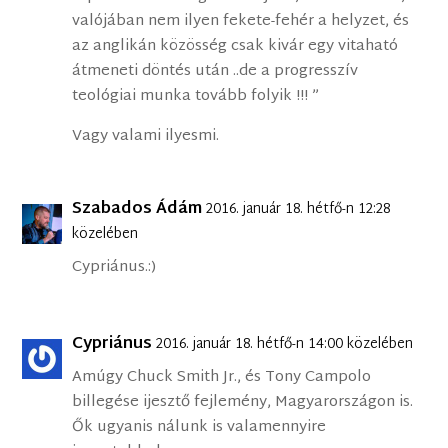
valójában nem ilyen fekete-fehér a helyzet, és
az anglikán közösség csak kivár egy vitaható
átmeneti döntés után ..de a progresszív
teológiai munka tovább folyik !!! ”
Vagy valami ilyesmi.
Szabados Ádám
2016. január 18. hétfő-n 12:28
közelében
Cypriánus.:)
Cypriánus
2016. január 18. hétfő-n 14:00 közelében
Amúgy Chuck Smith Jr., és Tony Campolo
billegése ijesztő fejlemény, Magyarországon is.
Ők ugyanis nálunk is valamennyire