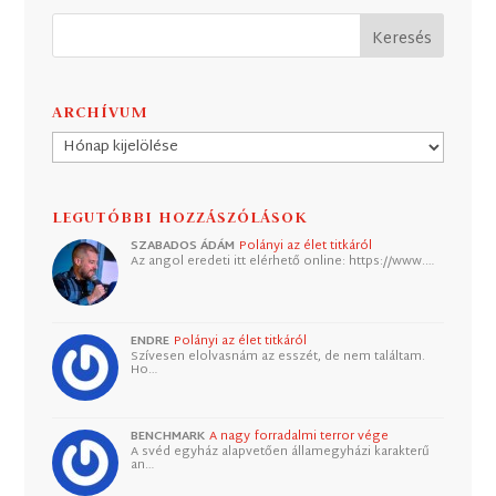
ARCHÍVUM
Archívum
LEGUTÓBBI HOZZÁSZÓLÁSOK
SZABADOS ÁDÁM
Polányi az élet titkáról
Az angol eredeti itt elérhető online: https://www.…
ENDRE
Polányi az élet titkáról
Szívesen elolvasnám az esszét, de nem találtam.
Ho…
BENCHMARK
A nagy forradalmi terror vége
A svéd egyház alapvetően államegyházi karakterű
an…