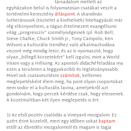
társadalom mellett az
egyházakon belül is folyamatosan csatákat veszít a
történelmi keresztény
álláspont
. A skandináv
lutheránusok (tisztelet a kivételnek) hitehagyását már
rég elkönyveltem, a tágan értelmezett evangéliumi
világ „progresszív” személyiségeinek (pl. Rob Bell,
Steve Chalke, Chuck Smith Jr., Tony Campolo, Ken
Wilson) a kulturális trendhez való alkalmazkodása
viszont még mindig letör, és az is nyomasztó, hogy
olyan „billegő körzetekért” kell izgulni, mint a World
Vision vagy a Hillsong. Az apostoli
didaché
feladása ma
ezen a területen a leggyakoribb és leglátványosabb.
Mivel sok csatavesztésre
számítok
, kellemes
meglepetésként élem meg, ha pont olyan csoportokat
nem sodor el a kulturális lavina, amelyekről azt
gondolnám, hogy percek kérdése csak, hogy elessenek.
A közelmúltban két ilyen meglepetés is ért.
1) Az első pozitív csalódás a Vineyard mozgalom. Ez
azért érint közelről, mert egy időben sokat
kaptam
ettől az ébredési mozgalomtól és magam is tagja