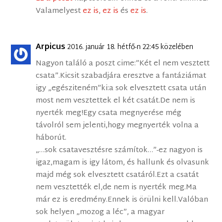
Valamelyest
ez is
,
ez is
és
ez is
.
Arpicus
2016. január 18. hétfő-n 22:45 közelében
Nagyon találó a poszt cime:”Két el nem vesztett
csata”.Kicsit szabadjára eresztve a fantáziámat
igy „egésziteném”ki:a sok elvesztett csata után
most nem vesztettek el két csatát.De nem is
nyerték meg!Egy csata megnyerése még
távolról sem jelenti,hogy megnyerték volna a
háborút.
„…sok csatavesztésre számítok…”-ez nagyon is
igaz,magam is igy látom, és hallunk és olvasunk
majd még sok elvesztett csatáról.Ezt a csatát
nem vesztették el,de nem is nyerték meg.Ma
már ez is eredmény.Ennek is örülni kell.Valóban
sok helyen „mozog a léc”, a magyar