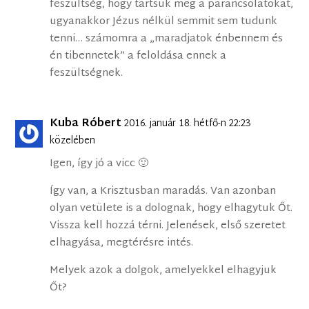
feszültség, hogy tartsuk meg a parancsolatokat,
ugyanakkor Jézus nélkül semmit sem tudunk
tenni… számomra a „maradjatok énbennem és
én tibennetek” a feloldása ennek a
feszültségnek.
Kuba Róbert
2016. január 18. hétfő-n 22:23
közelében
Igen, így jó a vicc 🙂
Így van, a Krisztusban maradás. Van azonban
olyan vetülete is a dolognak, hogy elhagytuk Őt.
Vissza kell hozzá térni. Jelenések, első szeretet
elhagyása, megtérésre intés.
Melyek azok a dolgok, amelyekkel elhagyjuk
Őt?