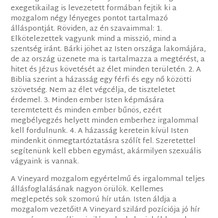
exegetikailag is levezetett formában fejtik ki a
mozgalom négy lényeges pontot tartalmazó
álláspontját. Röviden, az én szavaimmal: 1.
Elkötelezettek vagyunk mind a misszió, mind a
szentség iránt. Bárki jöhet az Isten országa lakomájára,
de az ország üzenete ma is tartalmazza a megtérést, a
hitet és Jézus követését az élet minden területén. 2. A
Biblia szerint a házasság egy férfi és egy nő közötti
szövetség. Nem az élet végcélja, de tiszteletet
érdemel. 3. Minden ember Isten képmására
teremtetett és minden ember bűnös, ezért
megbélyegzés helyett minden emberhez irgalommal
kell fordulnunk. 4. A házasság keretein kívül Isten
mindenkit önmegtartóztatásra szólít fel. Szeretettel
segítenünk kell ebben egymást, akármilyen szexuális
vágyaink is vannak.
A Vineyard mozgalom egyértelmű és irgalommal teljes
állásfoglalásának nagyon örülök. Kellemes
meglepetés sok szomorú hír után. Isten áldja a
mozgalom vezetőit! A Vineyard szilárd pozíciója jó hír