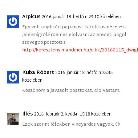
Arpicus
2016. január 18. hétfő-n 23:10 közelében
Egy volt anglikán pap-most katolikus-nézete a
jelenségről.Érdemes elolvasni az eredeti angol
szöveget(posztot)is:
http://kereszteny.mandiner.hu/cikk/20160115_dwig
Kuba Róbert
2016. január 18. hétfő-n 23:35
közelében
Köszönöm a javasolt posztokat, elolvastam.
Illés
2016. február 2. kedd-n 15:18 közelében
Ezek szerint lélekben vineyardos vagyok. 🙂