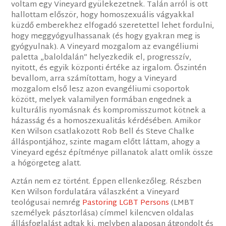
voltam egy Vineyard gyülekezetnek. Talán arról is ott
hallottam először, hogy homoszexuális vágyakkal
küzdő emberekhez elfogadó szeretettel lehet fordulni,
hogy meggyógyulhassanak (és hogy gyakran meg is
gyógyulnak). A Vineyard mozgalom az evangéliumi
paletta „baloldalán” helyezkedik el, progresszív,
nyitott, és egyik központi értéke az irgalom. Őszintén
bevallom, arra számítottam, hogy a Vineyard
mozgalom első lesz azon evangéliumi csoportok
között, melyek valamilyen formában engednek a
kulturális nyomásnak és kompromisszumot kötnek a
házasság és a homoszexualitás kérdésében. Amikor
Ken Wilson csatlakozott Rob Bell és Steve Chalke
álláspontjához, szinte magam előtt láttam, ahogy a
Vineyard egész építménye pillanatok alatt omlik össze
a hógörgeteg alatt.
Aztán nem ez történt. Éppen ellenkezőleg. Részben
Ken Wilson fordulatára válaszként a Vineyard
teológusai nemrég
Pastoring LGBT Persons
(LMBT
személyek pásztorlása) címmel kilencven oldalas
állásfoglalást adtak ki, melyben alaposan átgondolt és