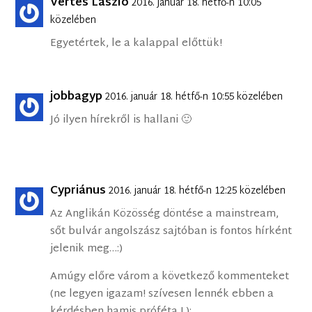
Vértes László
2016. január 18. hétfő-n 10:05
közelében
Egyetértek, le a kalappal előttük!
jobbagyp
2016. január 18. hétfő-n 10:55 közelében
Jó ilyen hírekről is hallani 🙂
Cypriánus
2016. január 18. hétfő-n 12:25 közelében
Az Anglikán Közösség döntése a mainstream,
sőt bulvár angolszász sajtóban is fontos hírként
jelenik meg…:)
Amúgy előre várom a következő kommenteket
(ne legyen igazam! szívesen lennék ebben a
kérdésben hamis próféta ! ):