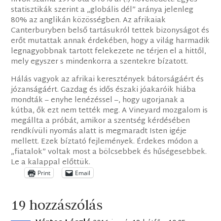
statisztikák szerint a „globális dél” aránya jelenleg
80% az anglikán közösségben. Az afrikaiak
Canterburyben belső tartásukról tettek bizonyságot és
erőt mutattak annak érdekében, hogy a világ harmadik
legnagyobbnak tartott felekezete ne térjen el a hittől,
mely egyszer s mindenkorra a szentekre bízatott.
Hálás vagyok az afrikai keresztények bátorságáért és
józanságáért. Gazdag és idős északi jóakaróik hiába
mondták – enyhe lenézéssel –, hogy ugorjanak a
kútba, ők ezt nem tették meg. A Vineyard mozgalom is
megállta a próbát, amikor a szentség kérdésében
rendkívüli nyomás alatt is megmaradt Isten igéje
mellett. Ezek bíztató fejlemények. Érdekes módon a
„fiatalok” voltak most a bölcsebbek és hűségesebbek.
Le a kalappal előttük.
Print
Email
19 hozzászólás