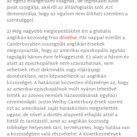
az egész evangéliumi világnak, de leginkább azok
javát szolgálja, akikről az állásfoglalás szól. Azt
demonstrálja, hogy az irgalom nem áll(hat) szemben a
szentséggel.
2) Még nagyobb meglepetésként ért a globális
anglikán közösség friss
döntése
. Pár nappal ezelőtt a
Canterburyben összegyűlt anglikán érsekek
megszavazták, hogy az amerikai episzkopális egyház
tagságát három évre felfüggesztik. Ez alatt a három év
alatt az episzkopálisok nem szavazhatnak, nem
vehetnek részt doktrinális vagy eljárásjogi
döntésekben, nem képviselhetik az anglikán
közösséget. A határozat közvetlen előzménye az, hogy
az amerikai episzkopálisok múlt nyáron lehetővé
tették az azonos neműek házasodásának egyházi
ceremóniáját. Justin Welby Canterbury érsek szerint
ezt az amerikaiak saját hatáskörben megtehették
ugyan, de mivel a döntés alapvető elhajlás attól a
hittől és tanítástól, amit az anglikán közösség
többsége helyesnek tart, természetes, hogy hatása van
a közösségben való részvételre. A következmények