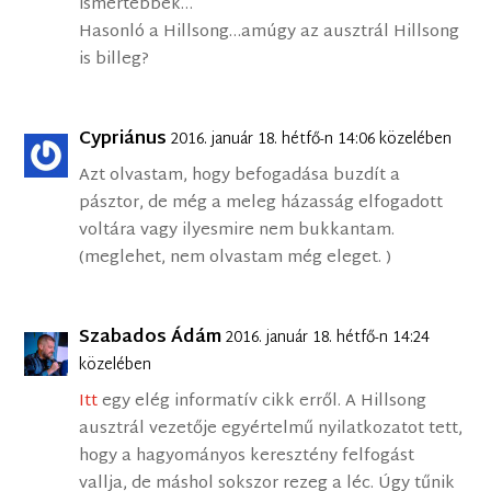
ismertebbek…
Hasonló a Hillsong…amúgy az ausztrál Hillsong
is billeg?
Cypriánus
2016. január 18. hétfő-n 14:06 közelében
Azt olvastam, hogy befogadása buzdít a
pásztor, de még a meleg házasság elfogadott
voltára vagy ilyesmire nem bukkantam.
(meglehet, nem olvastam még eleget. )
Szabados Ádám
2016. január 18. hétfő-n 14:24
közelében
Itt
egy elég informatív cikk erről. A Hillsong
ausztrál vezetője egyértelmű nyilatkozatot tett,
hogy a hagyományos keresztény felfogást
vallja, de máshol sokszor rezeg a léc. Úgy tűnik