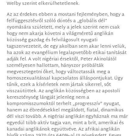
Welby szerint elkerülhetetlenek.
Az az érdekes ebben a mostani fejleményben, hogy a
felfüggesztésről szóló döntés a „globális dél”
nyomására született, mely a jelek szerint nem csak
hogy nem akarja követni a világméretű anglikán
közösség gazdag és felvilágosult nyugati
tagszervezeteit, de egy akolban sem akar lenni velük,
ha azok az evangélium legalapvetőbb etikai tanítását
adják fel. A volt nigériai érsektől, Peter Akinolától
személyesen hallottam, hányszor próbálták
megvesztegetni őket, hogy változtassák meg a
homoszexualitással kapcsolatos álláspontjukat. Úgy
tűnik, ezek a kísérletek nem jártak sikerrel, sőt
visszaütöttek. Az anglikán közösségben az apostoli
kereszténység lángját jelenleg nem a
kompromisszumoktól terhelt „progresszív” nyugat,
hanem az ébredésekkel megáldott, fiatal, dinamikus
dél viszi tovább. A nigériai anglikán egyháznak ma már
egyedül több aktív tagja van, mint a brit, amerikai és
kanadai anglikánok együttvéve. Az afrikai anglikán
hívők száma 1970 óta 640%-al (!) növekedett. Egyes