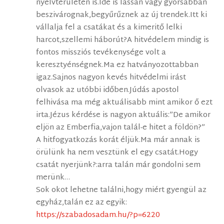
nyelvterületen is.Ide is lassan vagy gyorsabban
beszivárognak,begyűrűznek az új trendek.Itt ki
vállalja fel a csatákat és a kimeritő lelki
harcot,szellemi háborút?A hitvédelem mindig is
fontos missziós tevékenysége volt a
keresztyénségnek.Ma ez hatványozottabban
igaz.Sajnos nagyon kevés hitvédelmi irást
olvasok az utóbbi időben.Júdás apostol
felhivása ma még aktuálisabb mint amikor ő ezt
irta.Jézus kérdése is nagyon aktuális:”De amikor
eljön az Emberfia,vajon talál-e hitet a földön?”
A hitfogyatkozás korát éljük.Ma már annak is
örülünk ha nem vesztünk el egy csatát.Hogy
csatát nyerjünk?:arra talán már gondolni sem
merünk…
Sok okot lehetne találni,hogy miért gyengül az
egyház,talán ez az egyik:
https://szabadosadam.hu/?p=6220