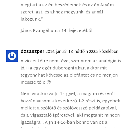
megtartja az én beszédemet: és az én Atyám
szereti azt, és ahhoz megyünk, és annál
lakozunk.”
János Evangéliuma 14. fejezetéből.
dzsaszper
2016. január 18. hétfő-n 22:05 közelében
A viccet félre nem téve, szerintem az analógia is
jó. Ha egy egér dübörögni akar, akkor mit
tegyen? hát kövesse az elefántot és ne menjen
messze tőle 🙂
Nem vitatkozva Jn 14-gyel, a magam részéről
hozzáolvasom a következő 1-2 részt is, egyebek
mellett a szőlőtő és szőlővessző példázatával,
és a Vigasztaló ígéretével, aki megtanít minden
igazságra… A Jn 14-16-ban benne van ez a