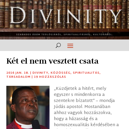
Két el nem vesztett csata
2016 JAN. 18.
|
DIVINITY
,
KÖZÖSSÉG
,
SPIRITUALITÁS
,
TÁRSADALOM
|
19 HOZZÁSZÓLÁS
„Küzdjetek a hitért, mely
egyszer s mindenkorra a
szentekre bízatott” – mondja
Júdás apostol. Mostanában
ahhoz vagyok hozzászokva,
hogy a házasság és a
homoszexualitás kérdésében a