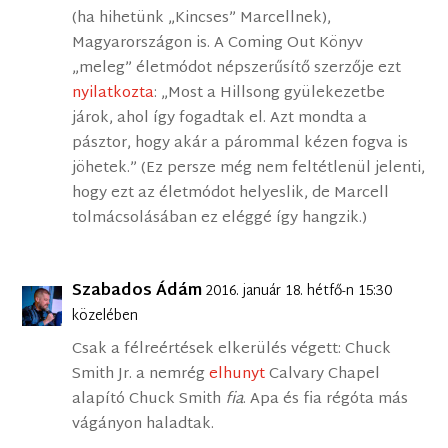
(ha hihetünk „Kincses” Marcellnek),
Magyarországon is. A Coming Out Könyv
„meleg” életmódot népszerűsítő szerzője ezt
nyilatkozta
: „Most a Hillsong gyülekezetbe
járok, ahol így fogadtak el. Azt mondta a
pásztor, hogy akár a párommal kézen fogva is
jöhetek.” (Ez persze még nem feltétlenül jelenti,
hogy ezt az életmódot helyeslik, de Marcell
tolmácsolásában ez eléggé így hangzik.)
Szabados Ádám
2016. január 18. hétfő-n 15:30
közelében
Csak a félreértések elkerülés végett: Chuck
Smith Jr. a nemrég
elhunyt
Calvary Chapel
alapító Chuck Smith
fia
. Apa és fia régóta más
vágányon haladtak.