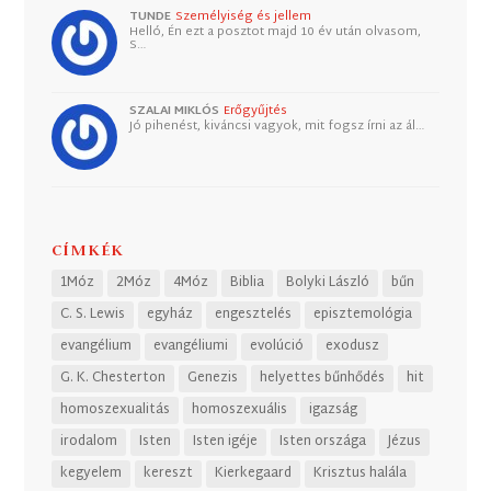
TUNDE
Személyiség és jellem
Helló, Én ezt a posztot majd 10 év után olvasom,
S…
SZALAI MIKLÓS
Erőgyűjtés
Jó pihenést, kiváncsi vagyok, mit fogsz írni az ál…
CÍMKÉK
1Móz
2Móz
4Móz
Biblia
Bolyki László
bűn
C. S. Lewis
egyház
engesztelés
episztemológia
evangélium
evangéliumi
evolúció
exodusz
G. K. Chesterton
Genezis
helyettes bűnhődés
hit
homoszexualitás
homoszexuális
igazság
irodalom
Isten
Isten igéje
Isten országa
Jézus
kegyelem
kereszt
Kierkegaard
Krisztus halála