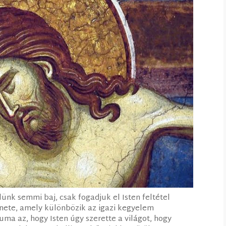
ünk semmi baj, csak fogadjuk el Isten feltétel
enete, amely különbözik az igazi kegyelem
ma az, hogy Isten úgy szerette a világot, hogy