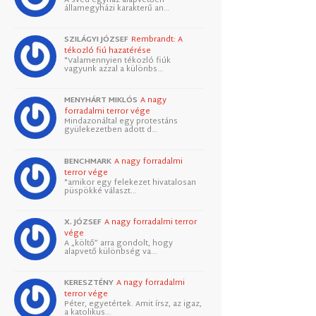
államegyházi karakterű an…
SZILÁGYI JÓZSEF
Rembrandt: A
tékozló fiú hazatérése
"Valamennyien tékozló fiúk
vagyunk azzal a különbs…
MENYHÁRT MIKLÓS
A nagy
forradalmi terror vége
Mindazonáltal egy protestáns
gyülekezetben adott d…
BENCHMARK
A nagy forradalmi
terror vége
"amikor egy felekezet hivatalosan
püspökké választ…
X. JÓZSEF
A nagy forradalmi terror
vége
A „költő” arra gondolt, hogy
alapvető különbség va…
KERESZTÉNY
A nagy forradalmi
terror vége
Péter, egyetértek. Amit írsz, az igaz,
a katolikus…