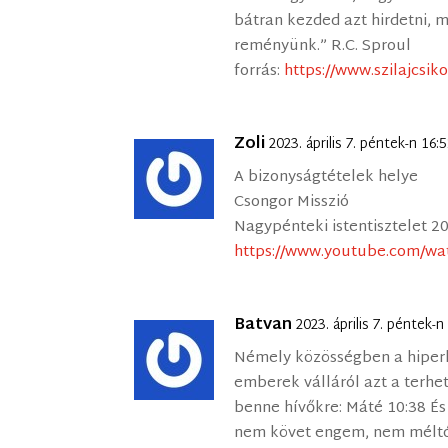
bátran kezded azt hirdetni, 
reményünk.” R.C. Sproul
forrás:
https://www.szilajcsiko
Zoli
2023. április 7. péntek-n 16
A bizonyságtételek helye
Csongor Misszió
Nagypénteki istentisztelet 202
https://www.youtube.com/w
Batvan
2023. április 7. péntek-
Némely közösségben a hiper
emberek válláról azt a terhe
benne hívőkre: Máté 10:38 És 
nem követ engem, nem méltó