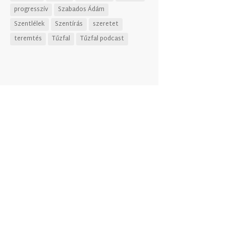
progresszív
Szabados Ádám
Szentlélek
Szentírás
szeretet
teremtés
Tűzfal
Tűzfal podcast