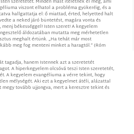
Isten szeretetét. Minden mást ítéletnek él meg, ami
géliuma viszont elhatol a probléma gyökeréig, és a
atva hallgattatja el: ő miattad, érted, helyetted halt
vedte a neked járó büntetést, magára vonta és
, menj békességgel! Isten szeret! A kegyelem
 engesztelő áldozatában mutatta meg mérhetetlen
isztus meghalt értünk. „Ha tehát már most
inkább meg fog menteni minket a haragtól.” (Róm
t tagadja, hanem Istennek azt a szeretetét
got. A hiperkegyelem olcsóvá teszi Isten szeretetét,
rét. A kegyelem evangéliuma a vérre tekint, hogy
len mélységét. Aki ezt a kegyelmet átéli, alázattal
rt megy tovább ujjongva, mert a keresztre tekint és