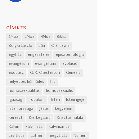
CÍMKÉK
1Móz
2Móz
4Móz
Biblia
Bolyki László
bűn
C. S. Lewis
egyház
engesztelés
episztemológia
evangélium
evangéliumi
evolúció
exodusz
G. K. Chesterton
Genezis
helyettes bűnhődés
hit
homoszexualitás
homoszexuális
igazság
irodalom
Isten
Isten igéje
Isten országa
Jézus
kegyelem
kereszt
Kierkegaard
Krisztus halála
Kálvin
kálvinista
kálvinizmus
Leviticus
Luther
megváltás
Numeri