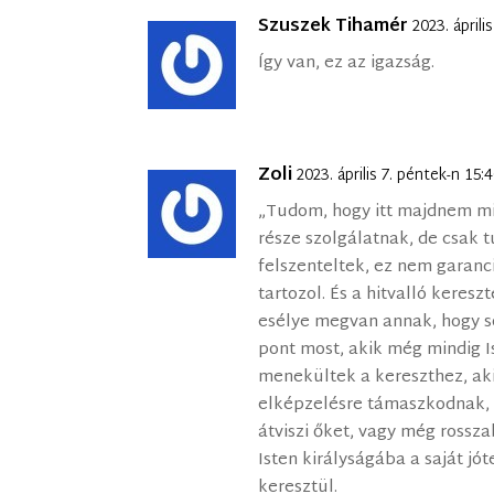
Szuszek Tihamér
2023. ápril
Így van, ez az igazság.
Zoli
2023. április 7. péntek-n 15
„Tudom, hogy itt majdnem min
része szolgálatnak, de csak t
felszenteltek, ez nem garanci
tartozol. És a hitvalló kere
esélye megvan annak, hogy s
pont most, akik még mindig 
menekültek a kereszthez, ak
elképzelésre támaszkodnak, h
átviszi őket, vagy még rossza
Isten királyságába a saját jót
keresztül.