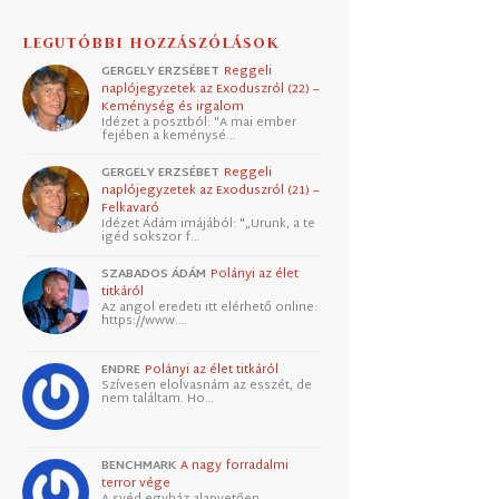
LEGUTÓBBI HOZZÁSZÓLÁSOK
GERGELY ERZSÉBET
Reggeli
naplójegyzetek az Exoduszról (22) –
Keménység és irgalom
Idézet a posztból: "A mai ember
fejében a keménysé…
GERGELY ERZSÉBET
Reggeli
naplójegyzetek az Exoduszról (21) –
Felkavaró
Idézet Ádám imájából: "„Urunk, a te
igéd sokszor f…
SZABADOS ÁDÁM
Polányi az élet
titkáról
Az angol eredeti itt elérhető online:
https://www.…
ENDRE
Polányi az élet titkáról
Szívesen elolvasnám az esszét, de
nem találtam. Ho…
BENCHMARK
A nagy forradalmi
terror vége
A svéd egyház alapvetően