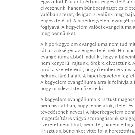
egyszülött Fiát adta értünk engesztelő áld
elvesznünk, hanem bűnbocsánatot és élete
valóban szeret, de igaz is, velünk meg baj 
engesztelésül. A hiperkegyelem evangéliuma
foglyává. A kegyelem valódi evangéliuma Kri
meg bennünket.
A hiperkegyelem evangéliuma nem tud mit 
látja szükségét az engesztelésnek. Ha nin
evangéliuma abból indul ki, hogy a bűneink 
nem könyörül rajtunk, örökre elvesztünk.
arról a szeretetéről, hogy ő emberré válva
nekünk járó halált. A hiperkegyelem legfel
A kegyelem evangéliuma arra is felhívja a
hogy mindezt Isten fizette ki.
A kegyelem evangéliuma Krisztust magaszta
nem hisz abban, hogy lenne átok, ítélet é
tévedésének nevezi. A hiperkegyelem bennü
megerősítésre vágyó szorongásaink szolgájá
szeretet nem bírál, nem ítél, hanem elfog
Krisztus a bűneinket vitte föl a keresztfár