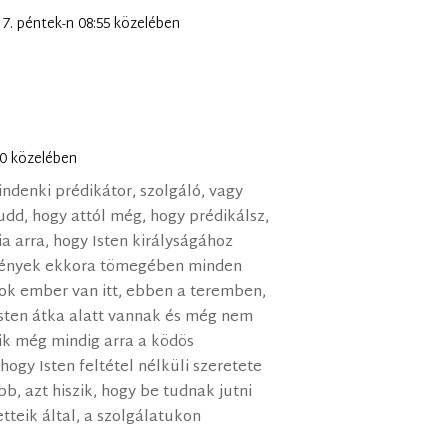
is 7. péntek-n 08:55 közelében
:40 közelében
denki prédikátor, szolgáló, vagy
udd, hogy attól még, hogy prédikálsz,
a arra, hogy Isten királyságához
sztények ekkora tömegében minden
ok ember van itt, ebben a teremben,
Isten átka alatt vannak és még nem
ik még mindig arra a ködös
ogy Isten feltétel nélküli szeretete
bb, azt hiszik, hogy be tudnak jutni
etteik által, a szolgálatukon