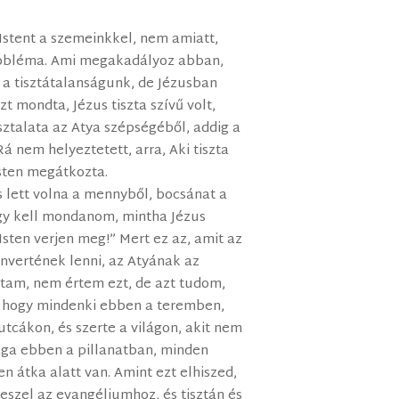
Istent a szemeinkkel, nem amiatt,
robléma. Ami megakadályoz abban,
, a tisztátalanságunk, de Jézusban
 mondta, Jézus tiszta szívű volt,
sztalata az Atya szépségéből, addig a
á nem helyeztetett, arra, Aki tiszta
 Isten megátkozta.
s lett volna a mennyből, bocsánat a
így kell mondanom, mintha Jézus
„Isten verjen meg!” Mert ez az, amit az
tenvertének lenni, az Atyának az
tam, nem értem ezt, de azt tudom,
m, hogy mindenki ebben a teremben,
utcákon, és szerte a világon, akit nem
ága ebben a pillanatban, minden
en átka alatt van. Amint ezt elhiszed,
szel az evangéliumhoz, és tisztán és