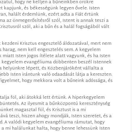
ozatul, hogy ne kelljen a bűneinkben örökre
t kapjunk, és békességünk legyen ővele. Isten
van, halált érdemlünk, ezért adta a Fiát értünk
 az önmegerősítésről szól, Istent is annak teszi a
sztusról szól, aki a bűn és a halál fogságából vált
kezdeni Krisztus engesztelő áldozatával, mert nem
cs harag, nem kell engesztelés sem. A kegyelem
miatt Isten jogos ítélete alatt vagyunk, és ha Isten
 A kegyelem evangéliuma döbbenten beszél Istennek
 a helyünkre lépett, és Közbenjáróként vállalta a
jebb Isten irántunk való odaadását látja a kereszten.
 figyelmet, hogy mekkora volt a bűneink adóssága, és
lja föl, aki átokká lett értünk. A hiperkegyelem
s büntetés. Az ilyesmit a bűnközpontú kereszténység
nket magasztal föl, és Krisztust is a mi
vá teszi, hiszen ahogy mondják, Isten szeretet, és a
ad. A valódi kegyelem evangéliuma rámutat, hogy
a, a mi halálunkat halta, hogy benne lehessünk Isten