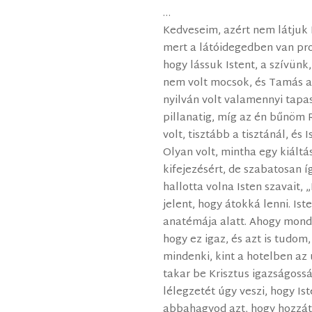
…
Kedveseim, azért nem látjuk 
mert a látóidegedben van p
hogy lássuk Istent, a szívünk
nem volt mocsok, és Tamás azt
nyilván volt valamennyi tapa
pillanatig, míg az én bűnöm R
volt, tisztább a tisztánál, és
Olyan volt, mintha egy kiáltá
kifejezésért, de szabatosan 
hallotta volna Isten szavait, 
jelent, hogy átokká lenni. Is
anatémája alatt. Ahogy mond
hogy ez igaz, és azt is tudo
mindenki, kint a hotelben az 
takar be Krisztus igazságoss
lélegzetét úgy veszi, hogy Ist
abbahagyod azt, hogy hozzáte