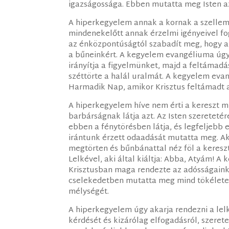
igazságossága. Ebben mutatta meg Isten az i
A hiperkegyelem annak a kornak a szellem
mindenekelőtt annak érzelmi igényeivel f
az énközpontúságtól szabadít meg, hogy az
a bűneinkért. A kegyelem evangéliuma úgy
irányítja a figyelmünket, majd a feltámadás
széttörte a halál uralmát. A kegyelem eva
Harmadik Nap, amikor Krisztus feltámadt 
A hiperkegyelem híve nem érti a kereszt mi
barbárságnak látja azt. Az Isten szeretetér
ebben a fénytörésben látja, és legfeljebb 
irántunk érzett odaadását mutatta meg. A
megtörten és bűnbánattal néz föl a keresz
Lelkével, aki által kiáltja: Abba, Atyám! A
Krisztusban maga rendezte az adósságaink
cselekedetben mutatta meg mind tökéletes
mélységét.
A hiperkegyelem úgy akarja rendezni a lelk
kérdését és kizárólag elfogadásról, szerete