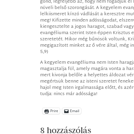
gond, legfeljebb az, hogy nem fogadjuk el 
növeli belső szorongását. A kegyelem evan
lelkiismeret kínzó vádlását a keresztre mut
meg! Kifizette minden adósságodat, elszen
kiengesztelte a jogos haragot, szabad vagy
evangéliuma szerint Isten éppen Krisztus
szeretetét. Mikor még bűnösök voltunk, Kr
megigazított minket az ő vére által, még 
5,9)
A kegyelem evangéliuma nem Isten haragjá
magasztalja föl, amely magára vonta a hara
mert kivonja belőle a helyettes áldozat vé
megértsük benne az isteni szeretet feneket
hajol meg Isten irgalmassága előtt, és azé
tudja: nincs már adóssága!
Print
Email
8 hozzászólás