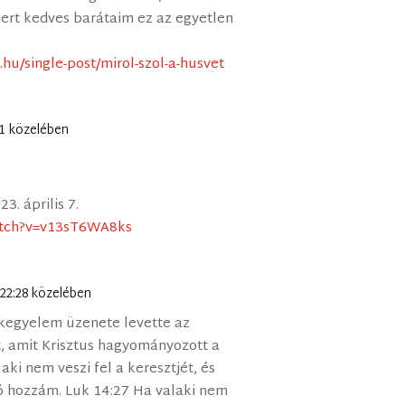
mert kedves barátaim ez az egyetlen
.hu/single-post/mirol-szol-a-husvet
:51 közelében
3. április 7.
atch?v=v13sT6WA8ks
n 22:28 közelében
kegyelem üzenete levette az
t, amit Krisztus hagyományozott a
aki nem veszi fel a keresztjét, és
 hozzám. Luk 14:27 Ha valaki nem