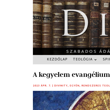
KEZDŐLAP
TEOLÓGIA
SPI
A kegyelem evangélium
2023 ÁPR. 7.
|
DIVINITY
,
EGYÉN
,
RENDSZERES TEO