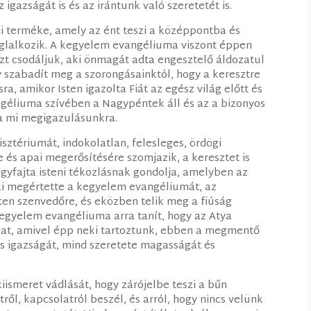
gazságát is és az irántunk való szeretetét is.
i terméke, amely az ént teszi a középpontba és
oglalkozik. A kegyelem evangéliuma viszont éppen
t csodáljuk, aki önmagát adta engesztelő áldozatul
 szabadít meg a szorongásainktól, hogy a keresztre
ra, amikor Isten igazolta Fiát az egész világ előtt és
ngéliuma szívében a Nagypéntek áll és az a bizonyos
a mi megigazulásunkra.
sztériumát, indokolatlan, felesleges, ördögi
e és apai megerősítésére szomjazik, a keresztet is
egyfajta isteni tékozlásnak gondolja, amelyben az
ki megértette a kegyelem evangéliumát, az
ten szenvedőre, és eközben telik meg a fiúság
 kegyelem evangéliuma arra tanít, hogy az Atya
at, amivel épp neki tartoztunk, ebben a megmentő
 igazságát, mind szeretete magasságát és
iismeret vádlását, hogy zárójelbe teszi a bűn
tről, kapcsolatról beszél, és arról, hogy nincs velünk