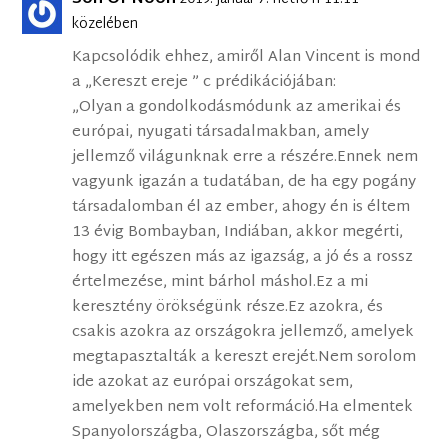
közelében
Kapcsolódik ehhez, amiről Alan Vincent is mond
a „Kereszt ereje ” c prédikációjában:
„Olyan a gondolkodásmódunk az amerikai és
európai, nyugati társadalmakban, amely
jellemző világunknak erre a részére.Ennek nem
vagyunk igazán a tudatában, de ha egy pogány
társadalomban él az ember, ahogy én is éltem
13 évig Bombayban, Indiában, akkor megérti,
hogy itt egészen más az igazság, a jó és a rossz
értelmezése, mint bárhol máshol.Ez a mi
keresztény örökségünk része.Ez azokra, és
csakis azokra az országokra jellemző, amelyek
megtapasztalták a kereszt erejét.Nem sorolom
ide azokat az európai országokat sem,
amelyekben nem volt reformáció.Ha elmentek
Spanyolországba, Olaszországba, sőt még