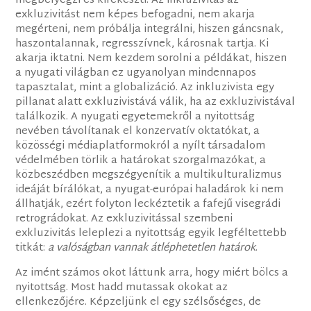
megbélyegzi és kirekeszti. Az inkluzivitás az
exkluzivitást nem képes befogadni, nem akarja
megérteni, nem próbálja integrálni, hiszen gáncsnak,
haszontalannak, regresszívnek, károsnak tartja. Ki
akarja iktatni. Nem kezdem sorolni a példákat, hiszen
a nyugati világban ez ugyanolyan mindennapos
tapasztalat, mint a globalizáció. Az inkluzivista egy
pillanat alatt exkluzivistává válik, ha az exkluzivistával
találkozik. A nyugati egyetemekről a nyitottság
nevében távolítanak el konzervatív oktatókat, a
közösségi médiaplatformokról a nyílt társadalom
védelmében törlik a határokat szorgalmazókat, a
közbeszédben megszégyenítik a multikulturalizmus
ideáját bírálókat, a nyugat-európai haladárok ki nem
állhatják, ezért folyton leckéztetik a fafejű visegrádi
retrográdokat. Az exkluzivitással szembeni
exkluzivitás leleplezi a nyitottság egyik legféltettebb
titkát:
a valóságban vannak átléphetetlen határok
.
Az imént számos okot láttunk arra, hogy miért bölcs a
nyitottság. Most hadd mutassak okokat az
ellenkezőjére. Képzeljünk el egy szélsőséges, de