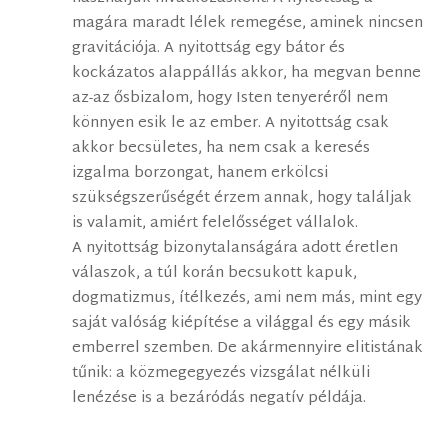
magára maradt lélek remegése, aminek nincsen
gravitációja. A nyitottság egy bátor és
kockázatos alappállás akkor, ha megvan benne
az-az ősbizalom, hogy Isten tenyeréről nem
könnyen esik le az ember. A nyitottság csak
akkor becsületes, ha nem csak a keresés
izgalma borzongat, hanem erkölcsi
szükségszerűségét érzem annak, hogy találjak
is valamit, amiért felelősséget vállalok.
A nyitottság bizonytalanságára adott éretlen
válaszok, a túl korán becsukott kapuk,
dogmatizmus, ítélkezés, ami nem más, mint egy
saját valóság kiépítése a világgal és egy másik
emberrel szemben. De akármennyire elitistának
tűnik: a közmegegyezés vizsgálat nélküli
lenézése is a bezáródás negatív példája.