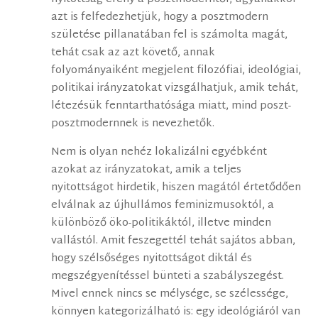
azt is felfedezhetjük, hogy a posztmodern
születése pillanatában fel is számolta magát,
tehát csak az azt követő, annak
folyományaiként megjelent filozófiai, ideológiai,
politikai irányzatokat vizsgálhatjuk, amik tehát,
létezésük fenntarthatósága miatt, mind poszt-
posztmodernnek is nevezhetők.
Nem is olyan nehéz lokalizálni egyébként
azokat az irányzatokat, amik a teljes
nyitottságot hirdetik, hiszen magától értetődően
elválnak az újhullámos feminizmusoktól, a
különböző öko-politikáktól, illetve minden
vallástól. Amit feszegettél tehát sajátos abban,
hogy szélsőséges nyitottságot diktál és
megszégyenítéssel bünteti a szabályszegést.
Mivel ennek nincs se mélysége, se szélessége,
könnyen kategorizálható is: egy ideológiáról van