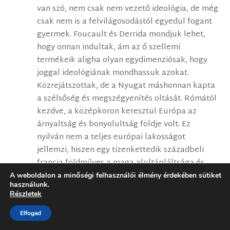
van szó, nem csak nem vezető ideológia, de még
csak nem is a felvilágosodástól egyedül fogant
gyermek. Foucault és Derrida mondjuk lehet,
hogy onnan indultak, ám az ő szellemi
termékeik aligha olyan egydimenziósak, hogy
joggal ideológiának mondhassuk azokat.
Közrejátszottak, de a Nyugat máshonnan kapta
a szélsőség és megszégyenítés oltását. Rómától
kezdve, a középkoron keresztül Európa az
árnyaltság és bonyolultság földje volt. Ez
nyilván nem a teljes európai lakosságot
jellemzi, hiszen egy tizenkettedik századbeli
francia földműves a maga alultápláltsága és
kilátástalansága sötét felhőjében nem is volt
A weboldalon a minőségi felhasználói élmény érdekében sütiket
használunk.
abban a helyzetben, hogy gondolati
Részletek
mélységeket bejárjon. De ahol az értelmiségi
munka folyt, ott jellemzően az antik és akkori
Elfogad
kortárs magasműveltség állt minden