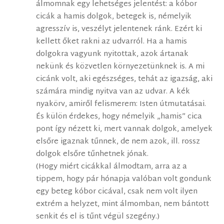
álmomnak egy lehetséges jelentést: a kóbor
cicák a hamis dolgok, betegek is, némelyik
agresszív is, veszélyt jelentenek ránk. Ezért ki
kellett őket rakni az udvarról. Ha a hamis
dolgokra vagyunk nyitottak, azok ártanak
nekünk és közvetlen környezetünknek is. A mi
cicánk volt, aki egészséges, tehát az igazság, aki
számára mindig nyitva van az udvar. A kék
nyakörv, amiről felismerem: Isten útmutatásai.
És külön érdekes, hogy némelyik „hamis” cica
pont így nézett ki, mert vannak dolgok, amelyek
elsőre igaznak tűnnek, de nem azok, ill. rossz
dolgok elsőre tűnhetnek jónak.
(Hogy miért cicákkal álmodtam, arra az a
tippem, hogy pár hónapja valóban volt gondunk
egy beteg kóbor cicával, csak nem volt ilyen
extrém a helyzet, mint álmomban, nem bántott
senkit és el is tűnt végül szegény.)