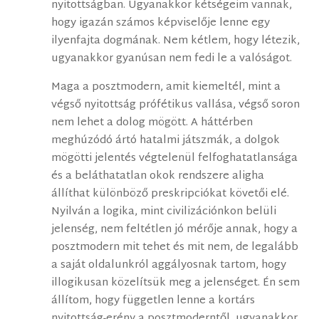
nyitottságban. Ugyanakkor kétségeim vannak,
hogy igazán számos képviselője lenne egy
ilyenfajta dogmának. Nem kétlem, hogy létezik,
ugyanakkor gyanúsan nem fedi le a valóságot.
Maga a posztmodern, amit kiemeltél, mint a
végső nyitottság prófétikus vallása, végső soron
nem lehet a dolog mögött. A háttérben
meghúzódó ártó hatalmi játszmák, a dolgok
mögötti jelentés végtelenül felfoghatatlansága
és a beláthatatlan okok rendszere aligha
állíthat különböző preskripciókat követői elé.
Nyilván a logika, mint civilizációnkon belüli
jelenség, nem feltétlen jó mérője annak, hogy a
posztmodern mit tehet és mit nem, de legalább
a saját oldalunkról aggályosnak tartom, hogy
illogikusan közelítsük meg a jelenséget. Én sem
állítom, hogy független lenne a kortárs
nyitottság-erény a posztmoderntől, ugyanakkor