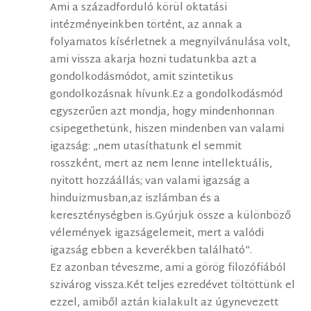
Ami a századforduló körül oktatási
intézményeinkben történt, az annak a
folyamatos kísérletnek a megnyilvánulása volt,
ami vissza akarja hozni tudatunkba azt a
gondolkodásmódot, amit szintetikus
gondolkozásnak hívunk.Ez a gondolkodásmód
egyszerűen azt mondja, hogy mindenhonnan
csipegethetünk, hiszen mindenben van valami
igazság: „nem utasíthatunk el semmit
rosszként, mert az nem lenne intellektuális,
nyitott hozzáállás; van valami igazság a
hinduizmusban,az iszlámban és a
kereszténységben is.Gyúrjuk össze a különböző
vélemények igazságelemeit, mert a valódi
igazság ebben a keverékben található”.
Ez azonban téveszme, ami a görög filozófiából
szivárog vissza.Két teljes ezredévet töltöttünk el
ezzel, amiből aztán kialakult az úgynevezett