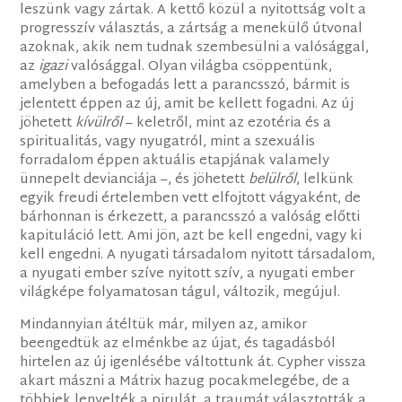
leszünk vagy zártak. A kettő közül a nyitottság volt a
progresszív választás, a zártság a menekülő útvonal
azoknak, akik nem tudnak szembesülni a valósággal,
az
igazi
valósággal. Olyan világba csöppentünk,
amelyben a befogadás lett a parancsszó, bármit is
jelentett éppen az új, amit be kellett fogadni. Az új
jöhetett
kívülről
– keletről, mint az ezotéria és a
spiritualitás, vagy nyugatról, mint a szexuális
forradalom éppen aktuális etapjának valamely
ünnepelt devianciája –, és jöhetett
belülről
, lelkünk
egyik freudi értelemben vett elfojtott vágyaként, de
bárhonnan is érkezett, a parancsszó a valóság előtti
kapituláció lett. Ami jön, azt be kell engedni, vagy ki
kell engedni. A nyugati társadalom nyitott társadalom,
a nyugati ember szíve nyitott szív, a nyugati ember
világképe folyamatosan tágul, változik, megújul.
Mindannyian átéltük már, milyen az, amikor
beengedtük az elménkbe az újat, és tagadásból
hirtelen az új igenlésébe váltottunk át. Cypher vissza
akart mászni a Mátrix hazug pocakmelegébe, de a
többiek lenyelték a pirulát, a traumát választották a