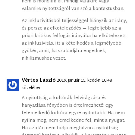
nem is mondjuk ki, mindig valakire vagy
valamire nyitottságról van szó a kontextusban.
Az inkluzivitásból teljességgel hiányzik az irány,
és persze az elköteleződés — legfeljebb az a
priori kritikus felfogás irányába ha elkötelezett
az inkluzivitás. Itt a kételkedés a legmélyebb
gyökér, amit, ha szabadjára engednek,
nihilizmushoz vezet.
Vértes László
2019. január 15. kedd-n 10:48
közelében
A nyitottság a kultúrák felvirágzása és
hanyatlása fényében is értelmezhető: egy
felemelkedő kultúra egyre nyitottabb. Ha nem
nyílna meg, nem emelkedne fel, mint a nyugat.
Ha azután nem tudja meghúzni a nyitottság