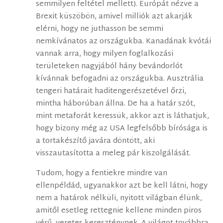
semmilyen feltétel mellett). Európát nézve a
Brexit küszöbön, amivel milliók azt akarják
elérni, hogy ne juthasson be semmi
nemkívánatos az országukba. Kanadának kvótái
vannak arra, hogy milyen foglalkozási
területeken nagyjából hány bevándorlót
kívánnak befogadni az országukba. Ausztrália
tengeri határait haditengerészetével őrzi,
mintha háborúban állna. De ha a határ szót,
mint metaforát keressük, akkor azt is láthatjuk,
hogy bizony még az USA legfelsőbb bírósága is
a tortakészítő javára döntött, aki
visszautasította a meleg pár kiszolgálását.
Tudom, hogy a fentiekre mindre van
ellenpéldád, ugyanakkor azt be kell látni, hogy
nem a határok nélküli, nyitott világban élünk,
amitől esetleg rettegnie kellene minden piros