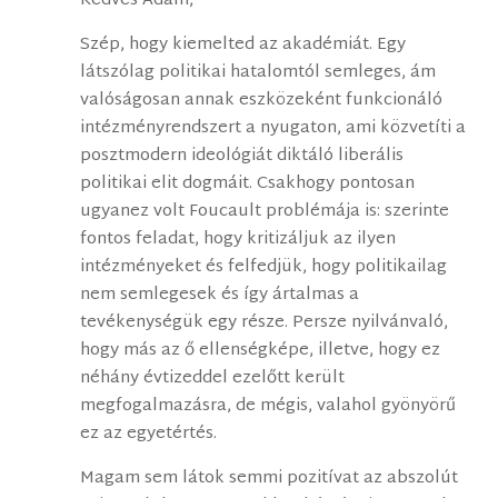
Kedves Ádám,
Szép, hogy kiemelted az akadémiát. Egy
látszólag politikai hatalomtól semleges, ám
valóságosan annak eszközeként funkcionáló
intézményrendszert a nyugaton, ami közvetíti a
posztmodern ideológiát diktáló liberális
politikai elit dogmáit. Csakhogy pontosan
ugyanez volt Foucault problémája is: szerinte
fontos feladat, hogy kritizáljuk az ilyen
intézményeket és felfedjük, hogy politikailag
nem semlegesek és így ártalmas a
tevékenységük egy része. Persze nyilvánvaló,
hogy más az ő ellenségképe, illetve, hogy ez
néhány évtizeddel ezelőtt került
megfogalmazásra, de mégis, valahol gyönyörű
ez az egyetértés.
Magam sem látok semmi pozitívat az abszolút