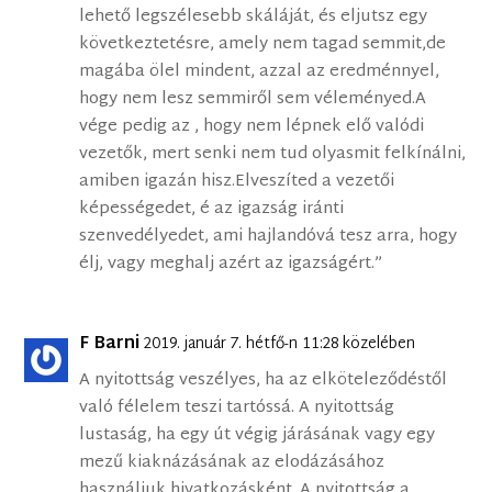
lehető legszélesebb skáláját, és eljutsz egy
következtetésre, amely nem tagad semmit,de
magába ölel mindent, azzal az eredménnyel,
hogy nem lesz semmiről sem véleményed.A
vége pedig az , hogy nem lépnek elő valódi
vezetők, mert senki nem tud olyasmit felkínálni,
amiben igazán hisz.Elveszíted a vezetői
képességedet, é az igazság iránti
szenvedélyedet, ami hajlandóvá tesz arra, hogy
élj, vagy meghalj azért az igazságért.”
F Barni
2019. január 7. hétfő-n 11:28 közelében
A nyitottság veszélyes, ha az elköteleződéstől
való félelem teszi tartóssá. A nyitottság
lustaság, ha egy út végig járásának vagy egy
mezű kiaknázásának az elodázásához
használjuk hivatkozásként. A nyitottság a