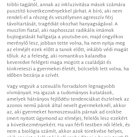
többi tagjától, annak az inkluzivitása mások számára
pusztító következményekkel járhat. A bíró, aki nem
rendeli el a részeg és veszélyesen agresszív férj
távoltartását, tragédiát okozhat hanyagságával. A
muszlim fiatal, aki naphosszat radikális imámok
bujtogatását hallgatja a youtube-on, majd öngyilkos
merénylő lesz, jobban tette volna, ha nem nyitja meg
az elméjét ezek előtt a tanok előtt, inkább védi magát
tőlük. Az a feleség, aki romantikus kalandba
keveredve felégeti maga mögött a családját és
tönkreteszi a gyermekei életét, bölcsebb lett volna, ha
időben bezárja a szívét.
Vagy vegyük a szexuális forradalom legnagyobb
vívmányait. Ha igazak a tudományos kutatások,
amelyek hátrányos fejlődési tendenciákat észlelnek az
azonos nemű párok által nevelt gyermekeknél, akkor
az, aki gyermeket homoszexuális párnak ad örökbe
(mert nyitott úgymond az elméje), felelős lesz ezekért
a következményekért. Ha van férfi testben női lélek, és
nem a biológia számít, akkor azok törekvése helyes,