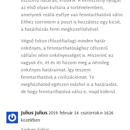
észszerű határait, elbukik. A keresztény nyugat
az első olyan kultúra a történelemben,
amelynek reális esélye van fenntarthatóvá válni.
Ehhez szerintem a poszt is hozzátesz egy kicsit,
a határhúzás fenti megközelítésével.
Végső fokon (filozófiailag) minden határ
önkényes, a fenntarthatósághoz célszerű
vállalni némi önkényességet is. Miszerint: ez
vagyok én, itt és itt húzom meg a némileg
önkényes határaimat. Így teszem
fenntarthatóvá a civilizációmat. Te
meghúzhatod egészen máshol is a határaidat,
de hogy fenntarthatóvá válsz-e, majd kiderül.
Julius Julius
2019. február 14. csütörtök-n 16:26
közelében