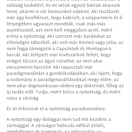
valóság kedvéért, és mi velük együtt bátrak akarunk
lenni, akármi is vár bennünket odakint. Aki tisztázott
már úgy konfliktust, hogy kiderült, a vitapartnere és ő
lényegében ugyanazt mondták, csak más-más
aspektusból, azt nem kell meggyőzni arról, miért
erény a nyitottság. Aki szerzett már barátokat az
ellenséges táborból, aki volt már Rómeó vagy Júlia, az
nem fogja támogatni a Capuletek és Montague-k
harcát. Aki átlépett már lövészárkok felett, hogy
virágot tűzzön az ágyú csövébe, az nem akar
visszamenni harcolni. Aki tapasztalt már
paradigmaváltást a gondolkodásában, aki rájött, hogy
a tudomány is paradigmaváltásokkal megy előre, az
nem akar dogmatikusan védeni egy doktrínát, főleg az
új tudás elől. Tudja, miért bölcs a nyitottság, és miért
rossz a zártság.
És itt érkezünk el a nyitottság paradoxonához.
A nyitottság egy dologgal nem tud mit kezdeni: a
zártsággal. A zártságot habozás nélkül elítéli,