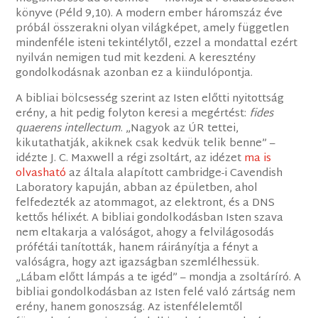
könyve (Péld 9,10). A modern ember háromszáz éve
próbál összerakni olyan világképet, amely független
mindenféle isteni tekintélytől, ezzel a mondattal ezért
nyilván nemigen tud mit kezdeni. A keresztény
gondolkodásnak azonban ez a kiindulópontja.
A bibliai bölcsesség szerint az Isten előtti nyitottság
erény, a hit pedig folyton keresi a megértést:
fides
quaerens intellectum
. „Nagyok az ÚR tettei,
kikutathatják, akiknek csak kedvük telik benne” –
idézte J. C. Maxwell a régi zsoltárt, az idézet
ma is
olvasható
az általa alapított cambridge-i Cavendish
Laboratory kapuján, abban az épületben, ahol
felfedezték az atommagot, az elektront, és a DNS
kettős hélixét. A bibliai gondolkodásban Isten szava
nem eltakarja a valóságot, ahogy a felvilágosodás
prófétái tanították, hanem ráirányítja a fényt a
valóságra, hogy azt igazságban szemlélhessük.
„Lábam előtt lámpás a te igéd” – mondja a zsoltáríró. A
bibliai gondolkodásban az Isten felé való zártság nem
erény, hanem gonoszság. Az istenfélelemtől