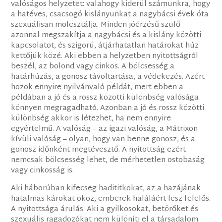
valóságos helyzetet: valahogy kiderül számunkra, hogy
a hatéves, csacsogó kislányunkat a nagybácsi évek óta
szexuálisan molesztálja. Minden jóérzésű szülő
azonnal megszakítja a nagybácsi és a kislány közötti
kapcsolatot, és szigorú, átjárhatatlan határokat húz
kettőjük közé. Aki ebben a helyzetben nyitottságról
beszél, az bolond vagy cinkos. A bölcsesség a
határhúzás, a gonosz távoltartása, a védekezés. Azért
hozok ennyire nyilvánvaló példát, mert ebben a
példában a jó és a rossz közötti különbség valósága
könnyen megragadható. Azonban a jó és rossz közötti
különbség akkor is létezhet, ha nem ennyire
egyértelmű. A valóság – az igazi valóság, a Mátrixon
kívüli valóság – olyan, hogy van benne gonosz, és a
gonosz időnként megtévesztő. A nyitottság ezért
nemcsak bölcsesség lehet, de mérhetetlen ostobaság
vagy cinkosság is.
Aki háborúban kifecseg hadititkokat, az a hazájának
hatalmas károkat okoz, emberek haláláért lesz felelős.
A nyitottsága árulás. Aki a gyilkosokat, betörőket és
szexuális ragadozókat nem különíti el a társadalom