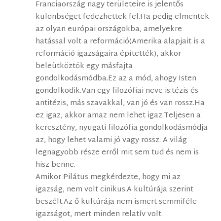
Franciaország nagy területeire is jelentős
különbséget fedezhettek fel.Ha pedig elmentek
az olyan európai országokba, amelyekre
hatással volt a reformáció(Amerika alapjait is a
reformáció igazságaira építették), akkor
beleütköztök egy másfajta
gondolkodásmódba.Ez az a mód, ahogy Isten
gondolkodik.Van egy filozófiai neve is:tézis és
antitézis, más szavakkal, van jó és van rossz.Ha
ez igaz, akkor amaz nem lehet igaz.Teljesen a
keresztény, nyugati filozófia gondolkodásmódja
az, hogy lehet valami jó vagy rossz. A világ
legnagyobb része erről mit sem tud és nem is
hisz benne.
Amikor Pilátus megkérdezte, hogy mi az
igazság, nem volt cinikus.A kultúrája szerint
beszélt.Az ő kultúrája nem ismert semmiféle
igazságot, mert minden relatív volt.