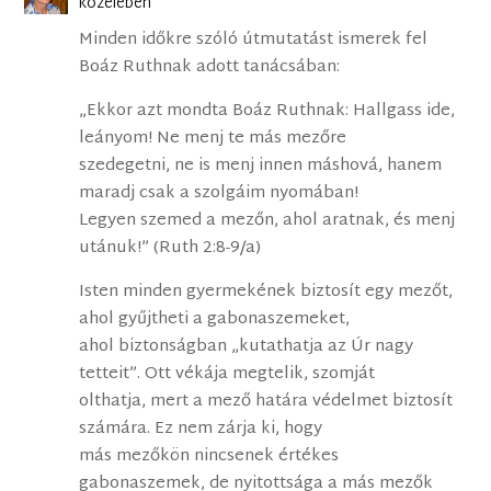
közelében
Minden időkre szóló útmutatást ismerek fel
Boáz Ruthnak adott tanácsában:
„Ekkor azt mondta Boáz Ruthnak: Hallgass ide,
leányom! Ne menj te más mezőre
szedegetni, ne is menj innen máshová, hanem
maradj csak a szolgáim nyomában!
Legyen szemed a mezőn, ahol aratnak, és menj
utánuk!” (Ruth 2:8-9/a)
Isten minden gyermekének biztosít egy mezőt,
ahol gyűjtheti a gabonaszemeket,
ahol biztonságban „kutathatja az Úr nagy
tetteit”. Ott vékája megtelik, szomját
olthatja, mert a mező határa védelmet biztosít
számára. Ez nem zárja ki, hogy
más mezőkön nincsenek értékes
gabonaszemek, de nyitottsága a más mezők