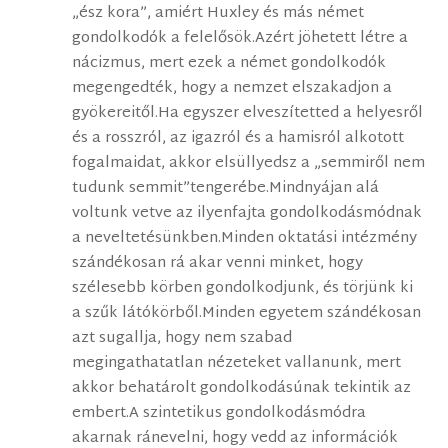
„ész kora”, amiért Huxley és más német
gondolkodók a felelősök.Azért jöhetett létre a
nácizmus, mert ezek a német gondolkodók
megengedték, hogy a nemzet elszakadjon a
gyökereitől.Ha egyszer elveszítetted a helyesről
és a rosszról, az igazról és a hamisról alkotott
fogalmaidat, akkor elsüllyedsz a „semmiről nem
tudunk semmit”tengerébe.Mindnyájan alá
voltunk vetve az ilyenfajta gondolkodásmódnak
a neveltetésünkben.Minden oktatási intézmény
szándékosan rá akar venni minket, hogy
szélesebb körben gondolkodjunk, és törjünk ki
a szűk látókörből.Minden egyetem szándékosan
azt sugallja, hogy nem szabad
megingathatatlan nézeteket vallanunk, mert
akkor behatárolt gondolkodásúnak tekintik az
embert.A szintetikus gondolkodásmódra
akarnak ránevelni, hogy vedd az információk