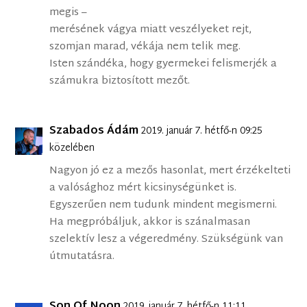
megis –
merésének vágya miatt veszélyeket rejt,
szomjan marad, vékája nem telik meg.
Isten szándéka, hogy gyermekei felismerjék a
számukra biztosított mezőt.
Szabados Ádám
2019. január 7. hétfő-n 09:25
közelében
Nagyon jó ez a mezős hasonlat, mert érzékelteti
a valósághoz mért kicsinységünket is.
Egyszerűen nem tudunk mindent megismerni.
Ha megpróbáljuk, akkor is szánalmasan
szelektív lesz a végeredmény. Szükségünk van
útmutatásra.
Son Of Noon
2019. január 7. hétfő-n 11:11