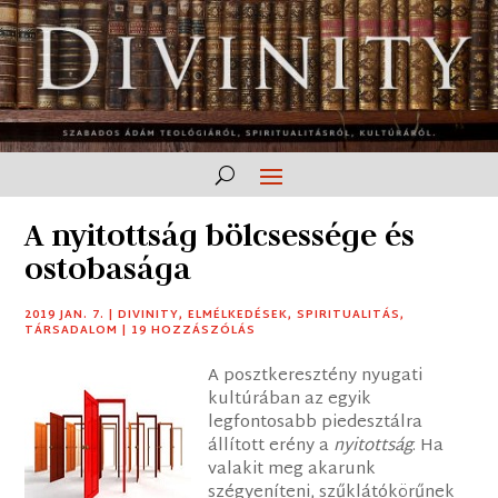
A nyitottság bölcsessége és
ostobasága
2019 JAN. 7.
|
DIVINITY
,
ELMÉLKEDÉSEK
,
SPIRITUALITÁS
,
TÁRSADALOM
|
19 HOZZÁSZÓLÁS
A posztkeresztény nyugati
kultúrában az egyik
legfontosabb piedesztálra
állított erény a
nyitottság
. Ha
valakit meg akarunk
szégyeníteni, szűklátókörűnek