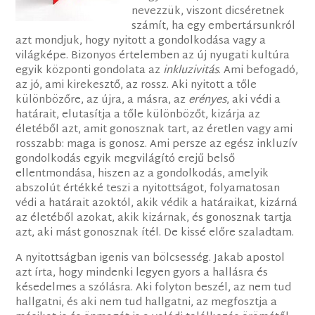
nevezzük, viszont dicséretnek
számít, ha egy embertársunkról
azt mondjuk, hogy nyitott a gondolkodása vagy a
világképe. Bizonyos értelemben az új nyugati kultúra
egyik központi gondolata az
inkluzivitás
. Ami befogadó,
az jó, ami kirekesztő, az rossz. Aki nyitott a tőle
különbözőre, az újra, a másra, az
erényes
, aki védi a
határait, elutasítja a tőle különbözőt, kizárja az
életéből azt, amit gonosznak tart, az éretlen vagy ami
rosszabb: maga is gonosz. Ami persze az egész inkluzív
gondolkodás egyik megvilágító erejű belső
ellentmondása, hiszen az a gondolkodás, amelyik
abszolút értékké teszi a nyitottságot, folyamatosan
védi a határait azoktól, akik védik a határaikat, kizárná
az életéből azokat, akik kizárnak, és gonosznak tartja
azt, aki mást gonosznak ítél. De kissé előre szaladtam.
A nyitottságban igenis van bölcsesség. Jakab apostol
azt írta, hogy mindenki legyen gyors a hallásra és
késedelmes a szólásra. Aki folyton beszél, az nem tud
hallgatni, és aki nem tud hallgatni, az megfosztja a