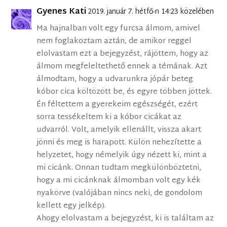
Gyenes Kati
2019. január 7. hétfő-n 14:23 közelében
Ma hajnalban volt egy furcsa álmom, amivel
nem foglakoztam aztán, de amikor reggel
elolvastam ezt a bejegyzést, rájöttem, hogy az
álmom megfeleltethető ennek a témának. Azt
álmodtam, hogy a udvarunkra jópár beteg
kóbor cica költözött be, és egyre többen jöttek.
Én féltettem a gyerekeim egészségét, ezért
sorra tessékeltem ki a kóbor cicákat az
udvarról. Volt, amelyik ellenállt, vissza akart
jönni és meg is harapott. Külön nehezítette a
helyzetet, hogy némelyik úgy nézett ki, mint a
mi cicánk. Onnan tudtam megkülönböztetni,
hogy a mi cicánknak álmomban volt egy kék
nyakörve (valójában nincs neki, de gondolom
kellett egy jelkép).
Ahogy elolvastam a bejegyzést, ki is találtam az