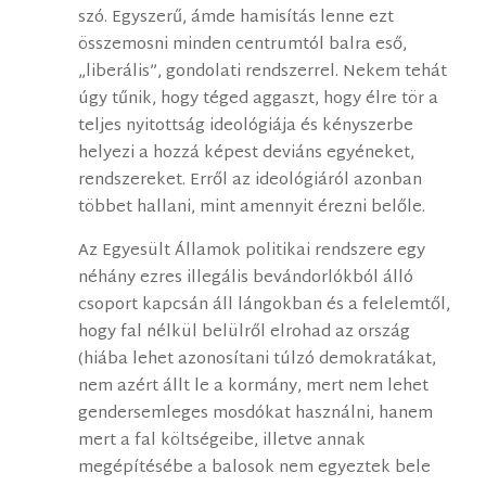
szó. Egyszerű, ámde hamisítás lenne ezt
összemosni minden centrumtól balra eső,
„liberális”, gondolati rendszerrel. Nekem tehát
úgy tűnik, hogy téged aggaszt, hogy élre tör a
teljes nyitottság ideológiája és kényszerbe
helyezi a hozzá képest deviáns egyéneket,
rendszereket. Erről az ideológiáról azonban
többet hallani, mint amennyit érezni belőle.
Az Egyesült Államok politikai rendszere egy
néhány ezres illegális bevándorlókból álló
csoport kapcsán áll lángokban és a felelemtől,
hogy fal nélkül belülről elrohad az ország
(hiába lehet azonosítani túlzó demokratákat,
nem azért állt le a kormány, mert nem lehet
gendersemleges mosdókat használni, hanem
mert a fal költségeibe, illetve annak
megépítésébe a balosok nem egyeztek bele