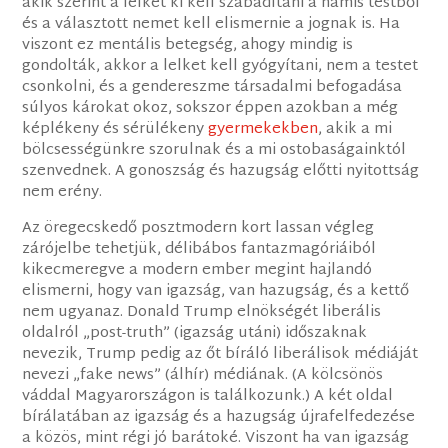
akik szerint a lelket ki kell szabadítani a hamis testből
és a választott nemet kell elismernie a jognak is. Ha
viszont ez mentális betegség, ahogy mindig is
gondolták, akkor a lelket kell gyógyítani, nem a testet
csonkolni, és a gendereszme társadalmi befogadása
súlyos károkat okoz, sokszor éppen azokban a még
képlékeny és sérülékeny
gyermekekben
, akik a mi
bölcsességünkre szorulnak és a mi ostobaságainktól
szenvednek. A gonoszság és hazugság előtti nyitottság
nem erény.
Az öregecskedő posztmodern kort lassan végleg
zárójelbe tehetjük, délibábos fantazmagóriáiból
kikecmeregve a modern ember megint hajlandó
elismerni, hogy van igazság, van hazugság, és a kettő
nem ugyanaz. Donald Trump elnökségét liberális
oldalról „post-truth” (igazság utáni) időszaknak
nevezik, Trump pedig az őt bíráló liberálisok médiáját
nevezi „fake news” (álhír) médiának. (A kölcsönös
váddal Magyarországon is találkozunk.) A két oldal
bírálatában az igazság és a hazugság újrafelfedezése
a közös, mint régi jó barátoké. Viszont ha van igazság