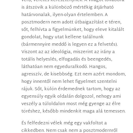
vérű, veretes kereszténynek. A világot továbbra
is átszövik a különböző mértékig átjárható
határvonalak, ilyen-olyan értelemben. A
posztmodern nem adott útbaigazítást e téren,
sőt, felhívta a figyelmünket, hogy eleve kitalált
gondolat, hogy utat kellene találnunk
(bármennyire meddő is legyen ez a felvetés).
Viszont az az ideológia, miszerint az irány a
totális helyeslés, elfogadás és beengedés,
láthatóan nem egyeduralkodó. Hangos,
agresszív, de kisebbség. Ezt nem azért mondom,
hogy innentől nem lehet figyelmet szentelni
rájuk. Sőt, külön érdemednek tartom, hogy az
egyensúly egyik oldalán dolgozol, nehogy ami
veszély a túloldalon most még gyenge az élre
töréshez, később mindenkit maga alá temessen.
És felfedezni vélek még egy vakfoltot a
cikkedben. Nem csak nem a posztmodernről