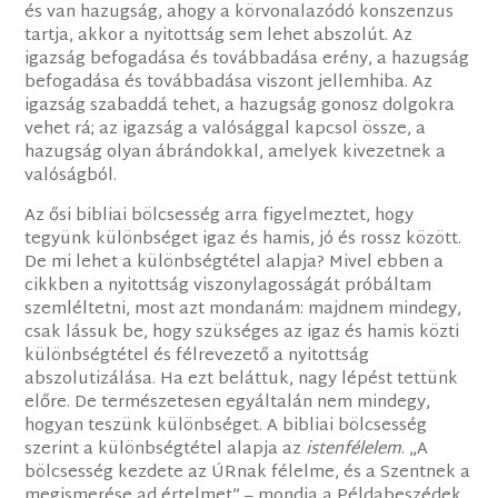
és van hazugság, ahogy a körvonalazódó konszenzus
tartja, akkor a nyitottság sem lehet abszolút. Az
igazság befogadása és továbbadása erény, a hazugság
befogadása és továbbadása viszont jellemhiba. Az
igazság szabaddá tehet, a hazugság gonosz dolgokra
vehet rá; az igazság a valósággal kapcsol össze, a
hazugság olyan ábrándokkal, amelyek kivezetnek a
valóságból.
Az ősi bibliai bölcsesség arra figyelmeztet, hogy
tegyünk különbséget igaz és hamis, jó és rossz között.
De mi lehet a különbségtétel alapja? Mivel ebben a
cikkben a nyitottság viszonylagosságát próbáltam
szemléltetni, most azt mondanám: majdnem mindegy,
csak lássuk be, hogy szükséges az igaz és hamis közti
különbségtétel és félrevezető a nyitottság
abszolutizálása. Ha ezt beláttuk, nagy lépést tettünk
előre. De természetesen egyáltalán nem mindegy,
hogyan teszünk különbséget. A bibliai bölcsesség
szerint a különbségtétel alapja az
istenfélelem
. „A
bölcsesség kezdete az ÚRnak félelme, és a Szentnek a
megismerése ad értelmet” – mondja a Példabeszédek