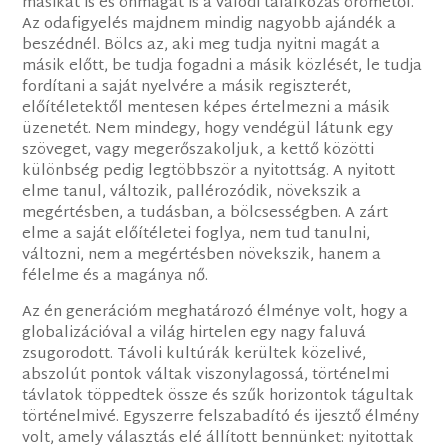
másikat is és önmagát is a valódi találkozás örömétől.
Az odafigyelés majdnem mindig nagyobb ajándék a
beszédnél. Bölcs az, aki meg tudja nyitni magát a
másik előtt, be tudja fogadni a másik közlését, le tudja
fordítani a saját nyelvére a másik regiszterét,
előítéletektől mentesen képes értelmezni a másik
üzenetét. Nem mindegy, hogy vendégül látunk egy
szöveget, vagy megerőszakoljuk, a kettő közötti
különbség pedig legtöbbször a nyitottság. A nyitott
elme tanul, változik, pallérozódik, növekszik a
megértésben, a tudásban, a bölcsességben. A zárt
elme a saját előítéletei foglya, nem tud tanulni,
változni, nem a megértésben növekszik, hanem a
félelme és a magánya nő.
Az én generációm meghatározó élménye volt, hogy a
globalizációval a világ hirtelen egy nagy faluvá
zsugorodott. Távoli kultúrák kerültek közelivé,
abszolút pontok váltak viszonylagossá, történelmi
távlatok töppedtek össze és szűk horizontok tágultak
történelmivé. Egyszerre felszabadító és ijesztő élmény
volt, amely választás elé állított bennünket: nyitottak