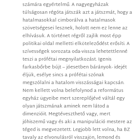
számára egyértelmű. A nagyegyházak
túlságosan régóta játszák azt a játszmát, hogy a
hatalmasokkal cimborálva a hatalmasok
szövetségesei lesznek, holott nem ez lenne az
elhívásuk. A történet régről zajlik most épp
politikai oldal melletti elköteleződést erősíti. A
szívességek sorozata oda-vissza lehetettlenné
teszi a prófétai megnyilatkozást. Igenis
farkasbőrbe bújt – jóesetben bárányok- idejét
éljük, esélye sincs a prófétai szónak
megszólalni a hatalom visszásságai kapcsán.
Nem kellett volna belefolynod a református
egyház ügyeibe mert szereplőjévé váltál egy
olyan játszmának aminek nem látod a
dimenzióit. Megtéveszthető vagy, mert
jóhiszemű vagy és aki a manipuláció mestere az
téged is megvezetett. Legjobb lett volna, ha BZ
tavaly az elvonulásról visszajön, lemond és