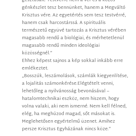
gesztusait. Testvérré nem a vér és a közös
génkészlet tesz bennünket, hanem a Megváltó
Krisztus vére. Az egyetértés sem tesz testvérré,
hanem csak harcostárssá. A spirituális
természetű együvé tartozás a Krisztus vérében
magasabb rendű a biológiai, és mérhetetlenül
magasabb rendű minden ideológiai
közösségnél.”
Ehhez képest sajnos a kép sokkal inkább erre
emlékeztet.
„Bosszúk, leszámolások, számlák kiegyenlítése,
a lojalitás számonkérése.Elégtételt venni,
lehetőleg a nyilvánosság bevonásával –
hatalomtechnikai eszköz, nem hiszem, hogy
volna valaki, aki nem ismerné. Nem kell félned,
elég, ha meghúzod magad, sőt másokat is.
Meglehetősen egyértelmű üzenet. Amihez
persze Krisztus Egyházának nincs köze.”