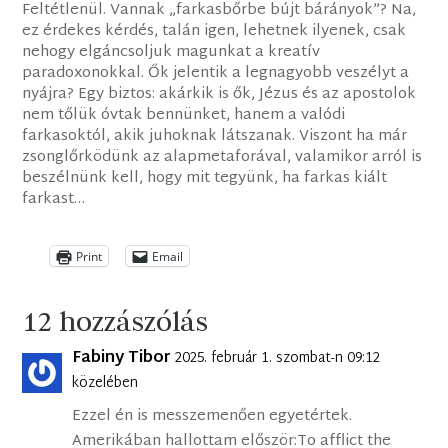
Feltétlenül. Vannak „farkasbőrbe bújt bárányok”? Na,
ez érdekes kérdés, talán igen, lehetnek ilyenek, csak
nehogy elgáncsoljuk magunkat a kreatív
paradoxonokkal. Ők jelentik a legnagyobb veszélyt a
nyájra? Egy biztos: akárkik is ők, Jézus és az apostolok
nem tőlük óvtak bennünket, hanem a valódi
farkasoktól, akik juhoknak látszanak. Viszont ha már
zsonglőrködünk az alapmetaforával, valamikor arról is
beszélnünk kell, hogy mit tegyünk, ha farkas kiált
farkast…
Print
Email
12 hozzászólás
Fabiny Tibor
2025. február 1. szombat-n 09:12
közelében
Ezzel én is messzemenően egyetértek.
Amerikában hallottam először:To afflict the