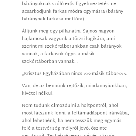
bárányoknak szóló erős figyelmeztetés: ne
acsarkodjunk farkas módra egymásra (bárány
báránynak farkasa mottóra).
Álljunk meg egy pillanatra. Sajnos nagyon
hajlamosak vagyunk a törzsi logikára, ami
szerint mi szekértáborunkban csak bárányok
vannak, a farkasok úgyis a másik
szekértáborban vannak…
„Krisztus Egyházában nincs >>>másik tábor<<<.
Van, de az bennünk rejtőzik, mindannyiunkban,
kivétel nélkül.
Nem tudunk elmozdulni a holtpontról, ahol
most látszunk lenni, a feltámadáspont irányába,
ahol lehetnénk, ha nem tesszük meg egymás
felé a testvériség mélyről jövő, őszinte