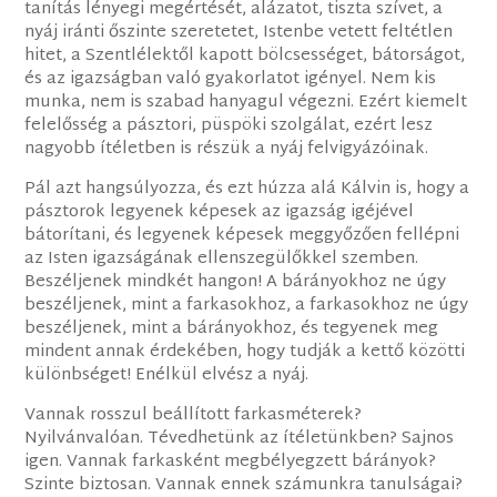
tanítás lényegi megértését, alázatot, tiszta szívet, a
nyáj iránti őszinte szeretetet, Istenbe vetett feltétlen
hitet, a Szentlélektől kapott bölcsességet, bátorságot,
és az igazságban való gyakorlatot igényel. Nem kis
munka, nem is szabad hanyagul végezni. Ezért kiemelt
felelősség a pásztori, püspöki szolgálat, ezért lesz
nagyobb ítéletben is részük a nyáj felvigyázóinak.
Pál azt hangsúlyozza, és ezt húzza alá Kálvin is, hogy a
pásztorok legyenek képesek az igazság igéjével
bátorítani, és legyenek képesek meggyőzően fellépni
az Isten igazságának ellenszegülőkkel szemben.
Beszéljenek mindkét hangon! A bárányokhoz ne úgy
beszéljenek, mint a farkasokhoz, a farkasokhoz ne úgy
beszéljenek, mint a bárányokhoz, és tegyenek meg
mindent annak érdekében, hogy tudják a kettő közötti
különbséget! Enélkül elvész a nyáj.
Vannak rosszul beállított farkasméterek?
Nyilvánvalóan. Tévedhetünk az ítéletünkben? Sajnos
igen. Vannak farkasként megbélyegzett bárányok?
Szinte biztosan. Vannak ennek számunkra tanulságai?