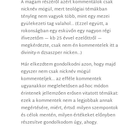
A magam részéről azért kommentálok csak
nicknév mögül, mert teológiai témákban
tényleg nem vagyok több, mint egy mezei
gyülekezeti tag valahol… (Ezzel együtt, a
rokonságban egy esküvőn egy nagyon régi
ifivezetőm — kb 25 évvel ezelőttről —
megkérdezte, csak nem én kommentelek itt a
divinity-n dzsaszper nicken…)
Már elkezdtem gondolkodni azon, hogy majd
egyszer nem csak nicknév mögül
kommenteljek… az efféle kommentek
ugyanakkor meglehetősen ad-hoc módon
érintenek jellemzően erősen vitatott témákat:
ezek a kommentek nem a legjobbak annak
megértésére, miért, értsd: milyen szempontok
és célok mentén, milyen értékeket előnyben
részesítve gondolkodom úgy, ahogy.