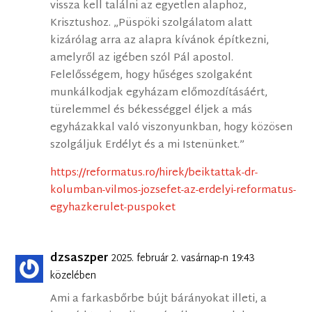
vissza kell találni az egyetlen alaphoz,
Krisztushoz. „Püspöki szolgálatom alatt
kizárólag arra az alapra kívánok építkezni,
amelyről az igében szól Pál apostol.
Felelősségem, hogy hűséges szolgaként
munkálkodjak egyházam előmozdításáért,
türelemmel és békességgel éljek a más
egyházakkal való viszonyunkban, hogy közösen
szolgáljuk Erdélyt és a mi Istenünket.”
https://reformatus.ro/hirek/beiktattak-dr-
kolumban-vilmos-jozsefet-az-erdelyi-reformatus-
egyhazkerulet-puspoket
dzsaszper
2025. február 2. vasárnap-n 19:43
közelében
Ami a farkasbőrbe bújt bárányokat illeti, a