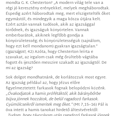
mondta G. K. Chesterton? „A modern világ tele van a
régi jó keresztény erényekkel, melyek megháborodtak.
Éspedig azért háborodtak meg, mert elszigetelték őket
egymástól, és mindegyik a maga kósza útjára kelt.
Ezért aztán vannak tudósok, akik az igazsággal
törődnek, és igazságuk könyörtelen. Vannak
emberbarátok, akiknek legfőbb gondja a
könyörületesség; és könyörületességük (sajnálom,
hogy ezt kell mondanom) gyakran igazságtalan.”
(
Igazságot!
, 42) Azóta, hogy Chesterton leírta e
szavakat, az irgalom csak még őrültebb vágtába
fogott és ijesztően messzire szakadt az igazságtól. De
mi az igazság?
Sok dolgot mondhatnánk, de korlátozzuk most egyre.
Az igazság például az, hogy Jézus előre
figyelmeztetett: farkasok fognak belopódzni közénk.
„
Óvakodjatok a hamis prófétáktól, akik báránybőrbe
bújva jönnek hozzátok, de belül ragadozó farkasok.
Gyümölcseikről ismeritek meg őket.”
(Mt 7,15–16) Pál is
óva intett a hamis tanokat hirdető áltestvérektől:
„
Tudom, hogy távozásom után ragadozó farkasok jönnek