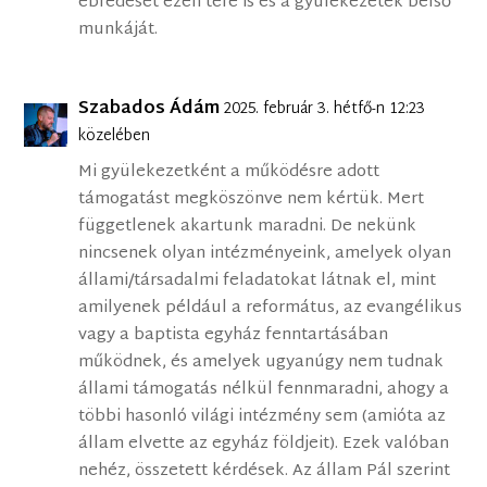
ébredését ezen tére is és a gyülekezetek belső
munkáját.
Szabados Ádám
2025. február 3. hétfő-n 12:23
közelében
Mi gyülekezetként a működésre adott
támogatást megköszönve nem kértük. Mert
függetlenek akartunk maradni. De nekünk
nincsenek olyan intézményeink, amelyek olyan
állami/társadalmi feladatokat látnak el, mint
amilyenek például a református, az evangélikus
vagy a baptista egyház fenntartásában
működnek, és amelyek ugyanúgy nem tudnak
állami támogatás nélkül fennmaradni, ahogy a
többi hasonló világi intézmény sem (amióta az
állam elvette az egyház földjeit). Ezek valóban
nehéz, összetett kérdések. Az állam Pál szerint