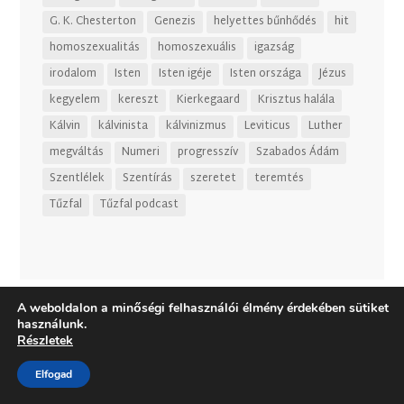
G. K. Chesterton
Genezis
helyettes bűnhődés
hit
homoszexualitás
homoszexuális
igazság
irodalom
Isten
Isten igéje
Isten országa
Jézus
kegyelem
kereszt
Kierkegaard
Krisztus halála
Kálvin
kálvinista
kálvinizmus
Leviticus
Luther
megváltás
Numeri
progresszív
Szabados Ádám
Szentlélek
Szentírás
szeretet
teremtés
Tűzfal
Tűzfal podcast
A weboldalon a minőségi felhasználói élmény érdekében sütiket
használunk.
Részletek
Elfogad
Dizájn:
Elegant Themes
| Motor:
WordPress