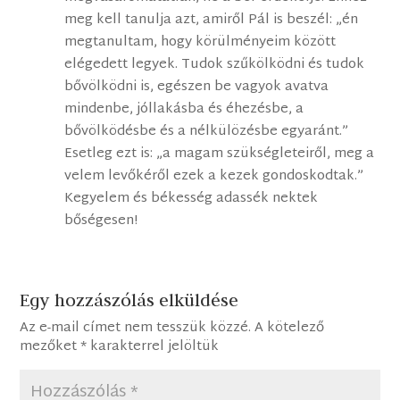
meg kell tanulja azt, amiről Pál is beszél: „én
megtanultam, hogy körülményeim között
elégedett legyek. Tudok szűkölködni és tudok
bővölködni is, egészen be vagyok avatva
mindenbe, jóllakásba és éhezésbe, a
bővölködésbe és a nélkülözésbe egyaránt.”
Esetleg ezt is: „a magam szükségleteiről, meg a
velem levőkéről ezek a kezek gondoskodtak.”
Kegyelem és békesség adassék nektek
bőségesen!
Egy hozzászólás elküldése
Az e-mail címet nem tesszük közzé.
A kötelező
mezőket
*
karakterrel jelöltük