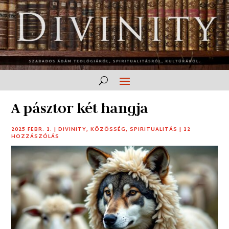
A pásztor két hangja
2025 FEBR. 1.
|
DIVINITY
,
KÖZÖSSÉG
,
SPIRITUALITÁS
|
12
HOZZÁSZÓLÁS