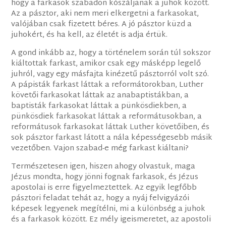
hogy a farkasok szabadon kószáljanak a juhok között.
Az a pásztor, aki nem meri elkergetni a farkasokat,
valójában csak fizetett béres. A jó pásztor küzd a
juhokért, és ha kell, az életét is adja értük.
A gond inkább az, hogy a történelem során túl sokszor
kiáltottak farkast, amikor csak egy másképp legelő
juhról, vagy egy másfajta kinézetű pásztorról volt szó.
A pápisták farkast láttak a reformátorokban, Luther
követői farkasokat láttak az anabaptistákban, a
baptisták farkasokat láttak a pünkösdiekben, a
pünkösdiek farkasokat láttak a reformátusokban, a
reformátusok farkasokat láttak Luther követőiben, és
sok pásztor farkast látott a nála képességesebb másik
vezetőben. Vajon szabad-e még farkast kiáltani?
Természetesen igen, hiszen ahogy olvastuk, maga
Jézus mondta, hogy jönni fognak farkasok, és Jézus
apostolai is erre figyelmeztettek. Az egyik legfőbb
pásztori feladat tehát az, hogy a nyáj felvigyázói
képesek legyenek megítélni, mi a különbség a juhok
és a farkasok között. Ez mély igeismeretet, az apostoli