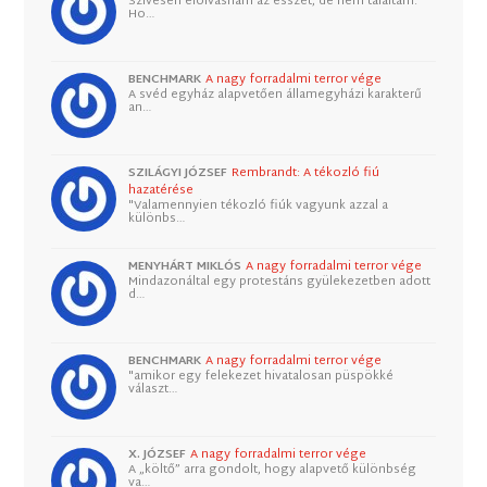
Szívesen elolvasnám az esszét, de nem találtam.
Ho…
BENCHMARK
A nagy forradalmi terror vége
A svéd egyház alapvetően államegyházi karakterű
an…
SZILÁGYI JÓZSEF
Rembrandt: A tékozló fiú
hazatérése
"Valamennyien tékozló fiúk vagyunk azzal a
különbs…
MENYHÁRT MIKLÓS
A nagy forradalmi terror vége
Mindazonáltal egy protestáns gyülekezetben adott
d…
BENCHMARK
A nagy forradalmi terror vége
"amikor egy felekezet hivatalosan püspökké
választ…
X. JÓZSEF
A nagy forradalmi terror vége
A „költő” arra gondolt, hogy alapvető különbség
va…