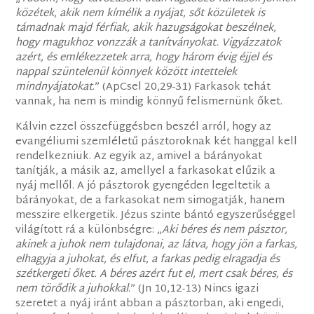
közétek, akik nem kímélik a nyájat, sőt közületek is
támadnak majd férfiak, akik hazugságokat beszélnek,
hogy magukhoz vonzzák a tanítványokat. Vigyázzatok
azért, és emlékezzetek arra, hogy három évig éjjel és
nappal szüntelenül könnyek között intettelek
mindnyájatokat
.” (ApCsel 20,29-31) Farkasok tehát
vannak, ha nem is mindig könnyű felismernünk őket.
Kálvin ezzel összefüggésben beszél arról, hogy az
evangéliumi szemléletű pásztoroknak két hanggal kell
rendelkezniük. Az egyik az, amivel a bárányokat
tanítják, a másik az, amellyel a farkasokat elűzik a
nyáj mellől. A jó pásztorok gyengéden legeltetik a
bárányokat, de a farkasokat nem simogatják, hanem
messzire elkergetik. Jézus szinte bántó egyszerűséggel
világított rá a különbségre: „
Aki béres és nem pásztor,
akinek a juhok nem tulajdonai, az látva, hogy jön a farkas,
elhagyja a juhokat, és elfut, a farkas pedig elragadja és
szétkergeti őket. A béres azért fut el, mert csak béres, és
nem törődik a juhokkal
.” (Jn 10,12-13) Nincs igazi
szeretet a nyáj iránt abban a pásztorban, aki engedi,