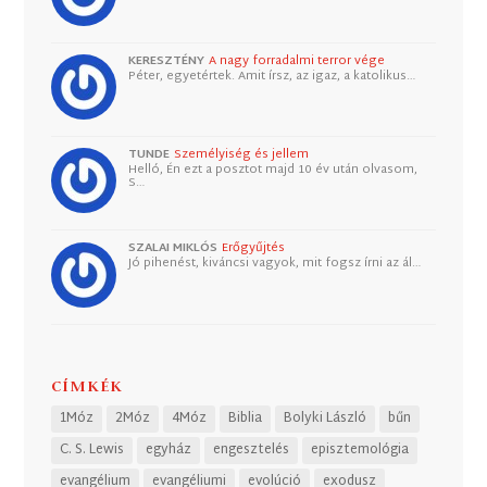
KERESZTÉNY
A nagy forradalmi terror vége
Péter, egyetértek. Amit írsz, az igaz, a katolikus…
TUNDE
Személyiség és jellem
Helló, Én ezt a posztot majd 10 év után olvasom,
S…
SZALAI MIKLÓS
Erőgyűjtés
Jó pihenést, kiváncsi vagyok, mit fogsz írni az ál…
CÍMKÉK
1Móz
2Móz
4Móz
Biblia
Bolyki László
bűn
C. S. Lewis
egyház
engesztelés
episztemológia
evangélium
evangéliumi
evolúció
exodusz