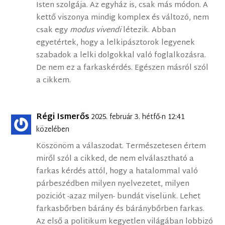
Isten szolgája. Az egyház is, csak más módon. A
kettő viszonya mindig komplex és változó, nem
csak egy
modus vivendi
létezik. Abban
egyetértek, hogy a lelkipásztorok legyenek
szabadok a lelki dolgokkal való foglalkozásra.
De nem ez a farkaskérdés. Egészen másról szól
a cikkem.
Régi Ismerős
2025. február 3. hétfő-n 12:41
közelében
Köszönöm a válaszodat. Természetesen értem
miről szól a cikked, de nem elválasztható a
farkas kérdés attól, hogy a hatalommal való
párbeszédben milyen nyelvezetet, milyen
poziciót -azaz milyen- bundát viselünk. Lehet
farkasbőrben bárány és báránybőrben farkas.
Az első a politikum kegyetlen világában lobbizó