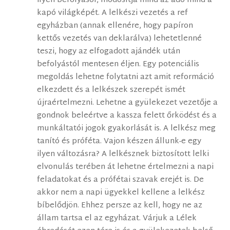
ilyen befolyásol, módosítja mind az adó mind a
kapó világképét. A lelkészi vezetés a ref
egyházban (annak ellenére, hogy papíron
kettős vezetés van deklarálva) lehetetlenné
teszi, hogy az elfogadott ajándék után
befolyástól mentesen éljen. Egy potenciális
megoldás lehetne folytatni azt amit reformáció
elkezdett és a lelkészek szerepét ismét
újraértelmezni. Lehetne a gyülekezet vezetője a
gondnok beleértve a kassza felett őrködést és a
munkáltatói jogok gyakorlását is. A lelkész meg
tanító és próféta. Vajon készen állunk-e egy
ilyen változásra? A lelkésznek biztosított lelki
elvonulás terében át lehetne értelmezni a napi
feladatokat és a prófétai szavak erejét is. De
akkor nem a napi ügyekkel kellene a lelkész
bíbelődjön. Ehhez persze az kell, hogy ne az
állam tartsa el az egyházat. Várjuk a Lélek