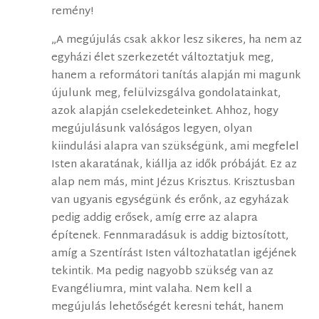
remény!
„A megújulás csak akkor lesz sikeres, ha nem az
egyházi élet szerkezetét változtatjuk meg,
hanem a reformátori tanítás alapján mi magunk
újulunk meg, felülvizsgálva gondolatainkat,
azok alapján cselekedeteinket. Ahhoz, hogy
megújulásunk valóságos legyen, olyan
kiindulási alapra van szükségünk, ami megfelel
Isten akaratának, kiállja az idők próbáját. Ez az
alap nem más, mint Jézus Krisztus. Krisztusban
van ugyanis egységünk és erőnk, az egyházak
pedig addig erősek, amíg erre az alapra
építenek. Fennmaradásuk is addig biztosított,
amíg a Szentírást Isten változhatatlan igéjének
tekintik. Ma pedig nagyobb szükség van az
Evangéliumra, mint valaha. Nem kell a
megújulás lehetőségét keresni tehát, hanem