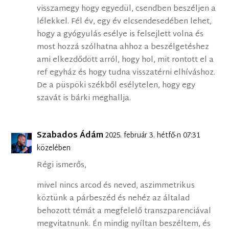
visszamegy hogy egyedül, csendben beszéljen a
lélekkel. Fél év, egy év elcsendesedében lehet,
hogy a gyógyulás esélye is felsejlett volna és
most hozzá szólhatna ahhoz a beszélgetéshez
ami elkezdődött arról, hogy hol, mit rontott el a
ref egyház és hogy tudna visszatérni elhíváshoz.
De a püspöki székből esélytelen, hogy egy
szavát is bárki meghallja.
Szabados Ádám
2025. február 3. hétfő-n 07:31
közelében
Régi ismerős,
mivel nincs arcod és neved, aszimmetrikus
köztünk a párbeszéd és nehéz az általad
behozott témát a megfelelő transzparenciával
megvitatnunk. Én mindig nyíltan beszéltem, és