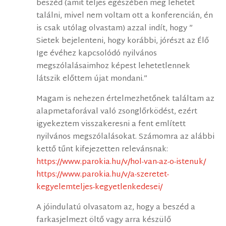
beszéd (amit teljes egészében meg lehetet
találni, mivel nem voltam ott a konferencián, én
is csak utólag olvastam) azzal indít, hogy ”
Sietek bejelenteni, hogy korábbi, jórészt az Élő
Ige évéhez kapcsolódó nyilvános
megszólalásaimhoz képest lehetetlennek
látszik előttem újat mondani.”
Magam is nehezen értelmezhetőnek találtam az
alapmetaforával való zsonglőrködést, ezért
igyekeztem visszakeresni a fent említett
nyilvános megszólalásokat. Számomra az alábbi
kettő tűnt kifejezetten relevánsnak:
https://www.parokia.hu/v/hol-van-az-o-istenuk/
https://www.parokia.hu/v/a-szeretet-
kegyelemteljes-kegyetlenkedesei/
A jóindulatú olvasatom az, hogy a beszéd a
farkasjelmezt öltő vagy arra készülő