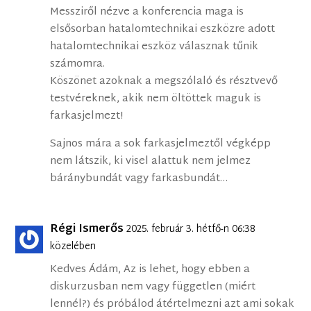
Messziről nézve a konferencia maga is
elsősorban hatalomtechnikai eszközre adott
hatalomtechnikai eszköz válasznak tűnik
számomra.
Köszönet azoknak a megszólaló és résztvevő
testvéreknek, akik nem öltöttek maguk is
farkasjelmezt!
Sajnos mára a sok farkasjelmeztől végképp
nem látszik, ki visel alattuk nem jelmez
báránybundát vagy farkasbundát…
Régi Ismerős
2025. február 3. hétfő-n 06:38
közelében
Kedves Ádám, Az is lehet, hogy ebben a
diskurzusban nem vagy független (miért
lennél?) és próbálod átértelmezni azt ami sokak