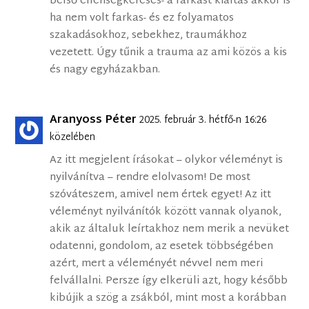
belső ellenségkeresés- a farkast kiáltás akkor is
ha nem volt farkas- és ez folyamatos
szakadásokhoz, sebekhez, traumákhoz
vezetett. Úgy tűnik a trauma az ami közös a kis
és nagy egyházakban.
Aranyoss Péter
2025. február 3. hétfő-n 16:26
közelében
Az itt megjelent írásokat – olykor véleményt is
nyilvánítva – rendre elolvasom! De most
szóváteszem, amivel nem értek egyet! Az itt
véleményt nyilvánítók között vannak olyanok,
akik az általuk leírtakhoz nem merik a nevüket
odatenni, gondolom, az esetek többségében
azért, mert a véleményét névvel nem meri
felvállalni. Persze így elkerüli azt, hogy később
kibújik a szög a zsákból, mint most a korábban