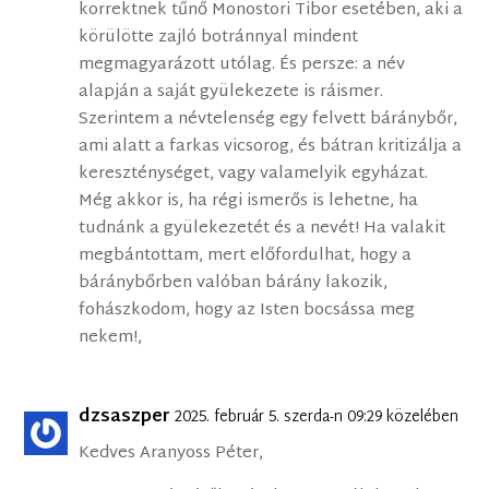
korrektnek tűnő Monostori Tibor esetében, aki a
körülötte zajló botránnyal mindent
megmagyarázott utólag. És persze: a név
alapján a saját gyülekezete is ráismer.
Szerintem a névtelenség egy felvett báránybőr,
ami alatt a farkas vicsorog, és bátran kritizálja a
kereszténységet, vagy valamelyik egyházat.
Még akkor is, ha régi ismerős is lehetne, ha
tudnánk a gyülekezetét és a nevét! Ha valakit
megbántottam, mert előfordulhat, hogy a
báránybőrben valóban bárány lakozik,
fohászkodom, hogy az Isten bocsássa meg
nekem!,
dzsaszper
2025. február 5. szerda-n 09:29 közelében
Kedves Aranyoss Péter,