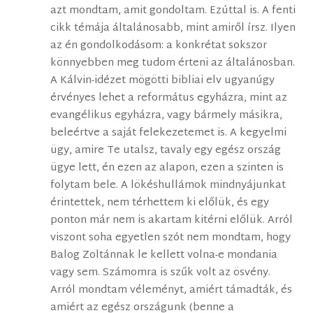
azt mondtam, amit gondoltam. Ezúttal is. A fenti
cikk témája általánosabb, mint amiről írsz. Ilyen
az én gondolkodásom: a konkrétat sokszor
könnyebben meg tudom érteni az általánosban.
A Kálvin-idézet mögötti bibliai elv ugyanúgy
érvényes lehet a református egyházra, mint az
evangélikus egyházra, vagy bármely másikra,
beleértve a saját felekezetemet is. A kegyelmi
ügy, amire Te utalsz, tavaly egy egész ország
ügye lett, én ezen az alapon, ezen a szinten is
folytam bele. A lökéshullámok mindnyájunkat
érintettek, nem térhettem ki előlük, és egy
ponton már nem is akartam kitérni előlük. Arról
viszont soha egyetlen szót nem mondtam, hogy
Balog Zoltánnak le kellett volna-e mondania
vagy sem. Számomra is szűk volt az ösvény.
Arról mondtam véleményt, amiért támadták, és
amiért az egész országunk (benne a