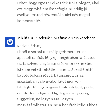
Lehet, hogy egyszer elkezdek írni a blogot, ahol
ezt megpróbálom összefoglalni. Addig jó
eséllyel marad részemről a nicknév mögül
kommentelés.
Miklós
2026. február 1. vasárnap-n 22:25 közelében
Kedves Ádám,
Ebből a sorból (Ez mély igeismeretet, az
apostoli tanítás lényegi megértését, alázatot,
tiszta szívet, a nyáj iránti őszinte szeretetet,
Istenbe vetett feltétlen hitet, a Szentlélektől
kapott bölcsességet, bátorságot, és az
igazságban való gyakorlatot igényel)
kifelejtettél egy nagyon fontos dolgot, pedig
említetted félig-meddig: legyen anyagilag
független, ne legyen ára, legyen
megvásárolhatatlan, ne a bér érdekelje. Ehhez