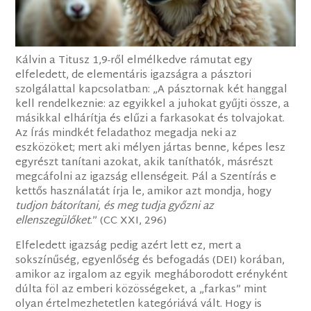
Kálvin a Titusz 1,9-ről elmélkedve rámutat egy
elfeledett, de elementáris igazságra a pásztori
szolgálattal kapcsolatban: „A pásztornak két hanggal
kell rendelkeznie: az egyikkel a juhokat gyűjti össze, a
másikkal elhárítja és elűzi a farkasokat és tolvajokat.
Az Írás mindkét feladathoz megadja neki az
eszközöket; mert aki mélyen jártas benne, képes lesz
egyrészt tanítani azokat, akik taníthatók, másrészt
megcáfolni az igazság ellenségeit. Pál a Szentírás e
kettős használatát írja le, amikor azt mondja, hogy
tudjon bátorítani, és meg tudja győzni az
ellenszegülőket
.” (CC XXI, 296)
Elfeledett igazság pedig azért lett ez, mert a
sokszínűség, egyenlőség és befogadás (DEI) korában,
amikor az irgalom az egyik megháborodott erényként
dúlta föl az emberi közösségeket, a „farkas” mint
olyan értelmezhetetlen kategóriává vált. Hogy is