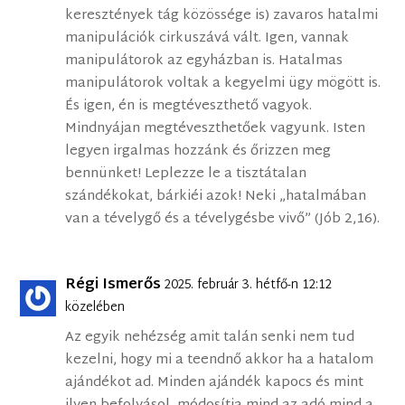
keresztények tág közössége is) zavaros hatalmi
manipulációk cirkuszává vált. Igen, vannak
manipulátorok az egyházban is. Hatalmas
manipulátorok voltak a kegyelmi ügy mögött is.
És igen, én is megtéveszthető vagyok.
Mindnyájan megtéveszthetőek vagyunk. Isten
legyen irgalmas hozzánk és őrizzen meg
bennünket! Leplezze le a tisztátalan
szándékokat, bárkiéi azok! Neki „hatalmában
van a tévelygő és a tévelygésbe vivő” (Jób 2,16).
Régi Ismerős
2025. február 3. hétfő-n 12:12
közelében
Az egyik nehézség amit talán senki nem tud
kezelni, hogy mi a teendnő akkor ha a hatalom
ajándékot ad. Minden ajándék kapocs és mint