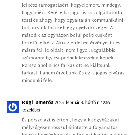
lelkész támogatásért, kegyelemért, mindegy,
hogy miért. Kérése ha jogos is kiszolgáltatottá
teszi és ahogy, hogy egyáltalán kommunikálni
tudjon vállalnia kell egy nyelvi közeget. A
második az egyházon belül politikusként
törtető lelkész. Aki az érdekeit érvényesíti és
másra fel, le oldalt, nem figyel. Legalábbis
számomra így csapodnak le ezek a képek.
Persze ahol nincs farkas ott ne kiáltsunk
farkast, hanem érveljünk. És ez is jogos elvárás
mindenki felé.
Régi Ismerős
2025. február 3. hétfő-n 12:59
közelében
És persze azt is értem, hogy a kisegyházakat
mélységesen rosszul érintette a folyamatos