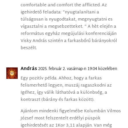
comfortable and comfort the afflicted. Az
igehirdető feladata: “nyugtalanítani a
túlságosan is nyugodtakat, megnyugtatni es
vígasztalni a megsebzetteket. “ A hèt elején a
református egyház megújulási konferenciáján
Visky András szintén a farkasbőrű bárányokról
beszélt.
András
2025. február 2. vasárnap-n 19:04 közelében
Egy pozitív példa. Ahhoz, hogy a farkas
felismerhető legyen, muszáj ragaszkodni az
Igéhez, így válik láthatóvá a különbség, a
kontraszt (bárány és farkas között).
Ajánlom mindenki figyelmébe Kolumbán Vilmos
József most felszentelt erdélyi püspök
igehirdetését az 1Kor 3,11 alapján. Van még