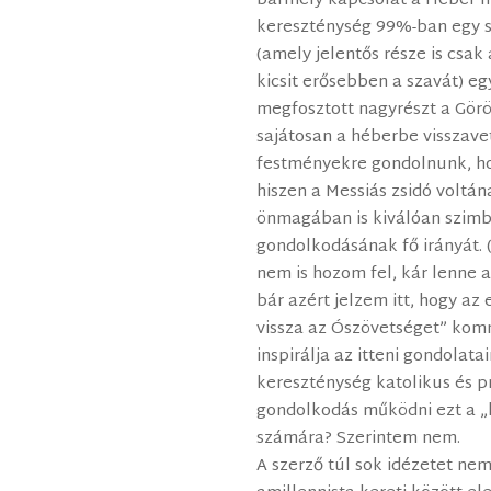
bármely kapcsolat a Héber Ír
kereszténység 99%-ban egy s
(amely jelentős része is csak
kicsit erősebben a szavát) eg
megfosztott nagyrészt a Görö
sajátosan a héberbe visszavet
festményekre gondolnunk, h
hiszen a Messiás zsidó voltá
önmagában is kiválóan szimbo
gondolkodásának fő irányát. 
nem is hozom fel, kár lenne 
bár azért jelzem itt, hogy a
vissza az Ószövetséget” komme
inspirálja az itteni gondolata
kereszténység katolikus és pr
gondolkodás működni ezt a „
számára? Szerintem nem.
A szerző túl sok idézetet nem