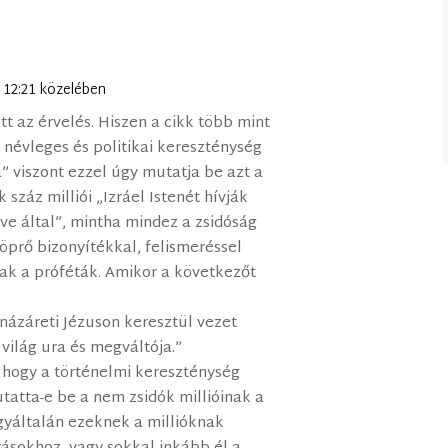
n 12:21 közelében
t az érvelés. Hiszen a cikk több mint
névleges és politikai kereszténység
a” viszont ezzel úgy mutatja be azt a
 száz milliói „Izráel Istenét hívják
ve által”, mintha mindez a zsidóság
söprő bizonyítékkal, felismeréssel
rtak a próféták. Amikor a következőt
 názáreti Jézuson keresztül vezet
a világ ura és megváltója.”
 hogy a történelmi kereszténység
tatta-e be a nem zsidók millióinak a
egyáltalán ezeknek a millióknak