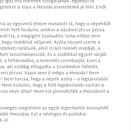
y igaz élő Istennek szolgáljanak, egyedül őt
getekre is eljut a Messiás jövetelének jó híre. Erről
arra az egyszerű tényre mutatott rá, hogy a népekből
VH felé fordulni, amikor a názáreti Jézus (Jésúa
Dávid Fia, a megígért Szabadító. Soha előtte nem
 hogy imádóivá váljanak. Azóta viszont szerte a
eteket) találunk, ahol Izráel Istenét imádják, a
khot) tanulmányozzák, és a zsidókkal együtt várják
át, a feltámadást, a teremtés szombatját. Ezen a
a, aki ezidáig elfogadta a Szanhedrin ítéletét,
reti Jézust. Vajon nem ő mégis a Messiás? Nem
? Nem furcsa, hogy a népek azóta – a legtávolabbi
z? Nem különös, hogy a föld legtávolabbi sarkán is
Jézus neve által? Nem ezt jövendölték a Messiásról a
 tömeges megtérése az egyik legerősebb bizonyíték
dók Messiása. Ezt a névleges és politikai
k el.