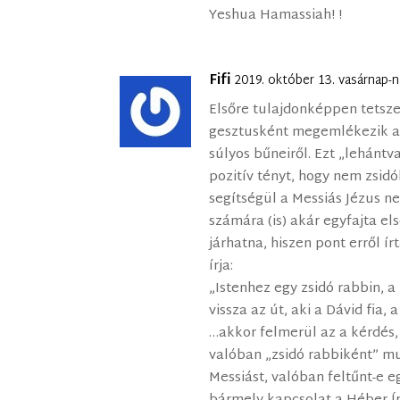
Yeshua Hamassiah! !
Fifi
2019. október 13. vasárnap-
Elsőre tulajdonképpen tetszet
gesztusként megemlékezik a 
súlyos bűneiről. Ezt „lehántv
pozitív tényt, hogy nem zsidók
segítségül a Messiás Jézus ne
számára (is) akár egyfajta el
járhatna, hiszen pont erről í
írja:
„Istenhez egy zsidó rabbin, a
vissza az út, aki a Dávid fia, 
…akkor felmerül az a kérdés,
valóban „zsidó rabbiként” mu
Messiást, valóban feltűnt-e 