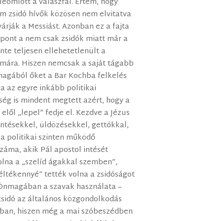
 leomlott a válaszfal. Értem, hogy
nem zsidó hívők közösen nem elvitatva
árják a Messiást. Azonban ez a fajta
 pont a nem csak zsidók miatt már a
nte teljesen ellehetetlenült a
ámára. Hiszen nemcsak a saját tágabb
magából őket a Bar Kochba felkelés
 az egyre inkább politikai
ég is mindent megtett azért, hogy a
elől „lepel” fedje el. Kezdve a Jézus
ntésekkel, üldözésekkel, gettókkal,
a politikai szinten működő
záma, akik Pál apostol intését
lna a „szelíd ágakkal szemben”,
ltékennyé” tették volna a zsidóságot
. Önmagában a szavak használata –
zsidó az általános közgondolkodás
mában, hiszen még a mai szóbeszédben