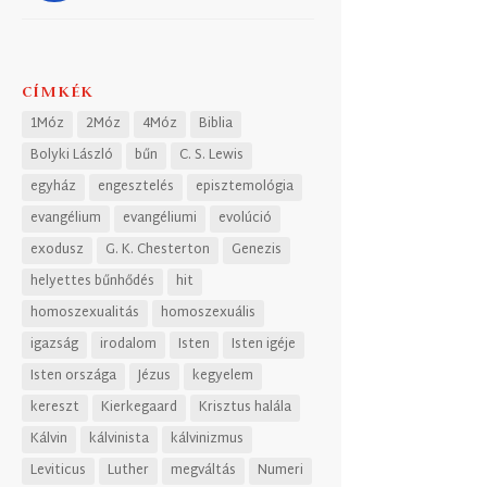
CÍMKÉK
1Móz
2Móz
4Móz
Biblia
Bolyki László
bűn
C. S. Lewis
egyház
engesztelés
episztemológia
evangélium
evangéliumi
evolúció
exodusz
G. K. Chesterton
Genezis
helyettes bűnhődés
hit
homoszexualitás
homoszexuális
igazság
irodalom
Isten
Isten igéje
Isten országa
Jézus
kegyelem
kereszt
Kierkegaard
Krisztus halála
Kálvin
kálvinista
kálvinizmus
Leviticus
Luther
megváltás
Numeri