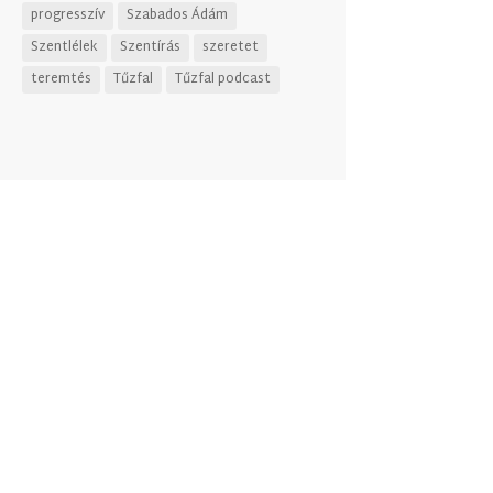
progresszív
Szabados Ádám
Szentlélek
Szentírás
szeretet
teremtés
Tűzfal
Tűzfal podcast