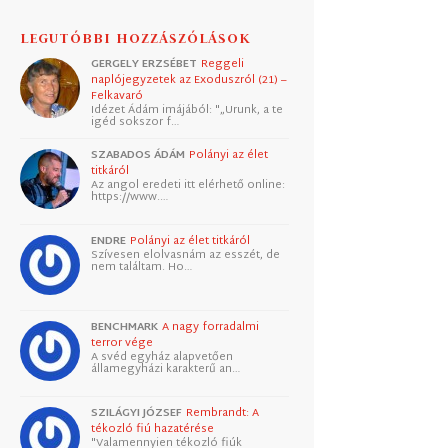
LEGUTÓBBI HOZZÁSZÓLÁSOK
GERGELY ERZSÉBET
Reggeli
naplójegyzetek az Exoduszról (21) –
Felkavaró
Idézet Ádám imájából: "„Urunk, a te
igéd sokszor f…
SZABADOS ÁDÁM
Polányi az élet
titkáról
Az angol eredeti itt elérhető online:
https://www.…
ENDRE
Polányi az élet titkáról
Szívesen elolvasnám az esszét, de
nem találtam. Ho…
BENCHMARK
A nagy forradalmi
terror vége
A svéd egyház alapvetően
államegyházi karakterű an…
SZILÁGYI JÓZSEF
Rembrandt: A
tékozló fiú hazatérése
"Valamennyien tékozló fiúk