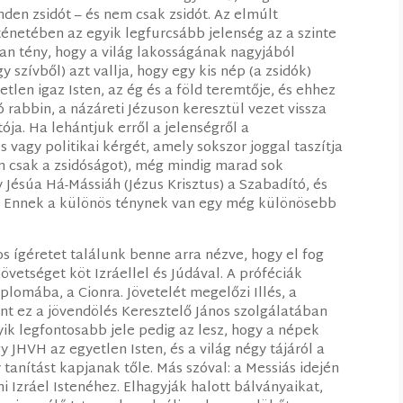
den zsidót – és nem csak zsidót. Az elmúlt
ténetében az egyik legfurcsább jelenség az a szinte
 tény, hogy a világ lakosságának nagyjából
 szívből) azt vallja, hogy egy kis nép (a zsidók)
etlen igaz Isten, az ég és a föld teremtője, és ehhez
ó rabbin, a názáreti Jézuson keresztül vezet vissza
tója. Ha lehántjuk erről a jelenségről a
 vagy politikai kérgét, amely sokszor joggal taszítja
m csak a zsidóságot), még mindig marad sok
ogy Jésúa Há-Mássiáh (Jézus Krisztus) a Szabadító, és
n. Ennek a különös ténynek van egy még különösebb
 ígéretet találunk benne arra nézve, hogy el fog
szövetséget köt Izráellel és Júdával. A próféciák
lomába, a Cionra. Jövetelét megelőzi Illés, a
rint ez a jövendölés Keresztelő János szolgálatában
yik legfontosabb jele pedig az lesz, hogy a népek
gy JHVH az egyetlen Isten, és a világ négy tájáról a
 tanítást kapjanak tőle. Más szóval: a Messiás idején
Izráel Istenéhez. Elhagyják halott bálványaikat,