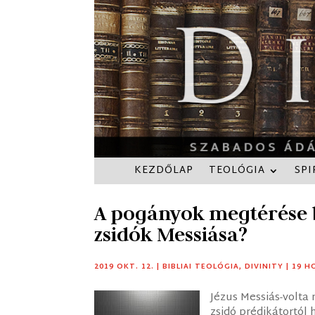
KEZDŐLAP
TEOLÓGIA
SPI
A pogányok megtérése b
zsidók Messiása?
2019 OKT. 12.
|
BIBLIAI TEOLÓGIA
,
DIVINITY
|
19 H
Jézus Messiás-volta 
zsidó prédikátortól 