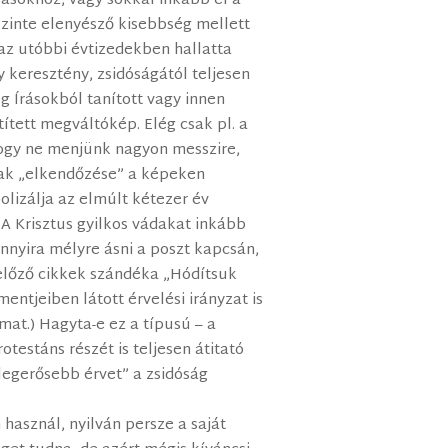
ásokhoz, vagy sokkal inkább él a
zinte elenyésző kisebbség mellett
 az utóbbi évtizedekben hallatta
y keresztény, zsidóságától teljesen
g Írásokból tanított vagy innen
ített megváltókép. Elég csak pl. a
ogy ne menjünk nagyon messzire,
nak „elkendőzése” a képeken
lizálja az elmúlt kétezer év
(A Krisztus gyilkos vádakat inkább
annyira mélyre ásni a poszt kapcsán,
z előző cikkek szándéka „Hódítsuk
ntjeiben látott érvelési irányzat is
imat.) Hagyta-e ez a típusú – a
otestáns részét is teljesen átitató
legerősebb érvet” a zsidóság
 használ, nyilván persze a saját