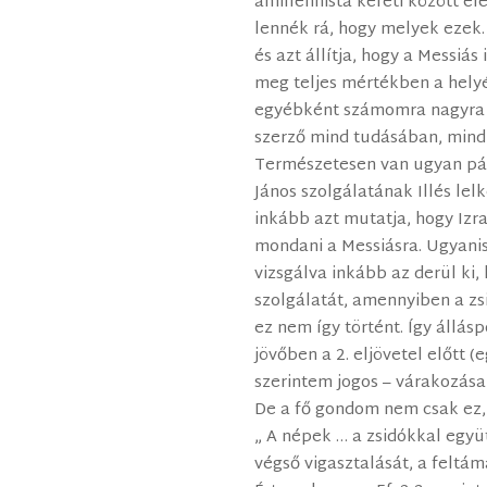
amillennista kereti között el
lennék rá, hogy melyek ezek. 
és azt állítja, hogy a Messiás
meg teljes mértékben a hely
egyébként számomra nagyra t
szerző mind tudásában, mind 
Természetesen van ugyan pár
János szolgálatának Illés le
inkább azt mutatja, hogy Izra
mondani a Messiásra. Ugyanis 
vizsgálva inkább az derül ki,
szolgálatát, amennyiben a zs
ez nem így történt. Így állás
jövőben a 2. eljövetel előtt 
szerintem jogos – várakozása 
De a fő gondom nem csak ez,
„ A népek … a zsidókkal együt
végső vigasztalását, a feltá