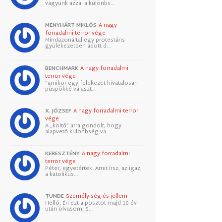
vagyunk azzal a különbs…
MENYHÁRT MIKLÓS
A nagy
forradalmi terror vége
Mindazonáltal egy protestáns
gyülekezetben adott d…
BENCHMARK
A nagy forradalmi
terror vége
"amikor egy felekezet hivatalosan
püspökké választ…
X. JÓZSEF
A nagy forradalmi terror
vége
A „költő” arra gondolt, hogy
alapvető különbség va…
KERESZTÉNY
A nagy forradalmi
terror vége
Péter, egyetértek. Amit írsz, az igaz,
a katolikus…
TUNDE
Személyiség és jellem
Helló, Én ezt a posztot majd 10 év
után olvasom, S…