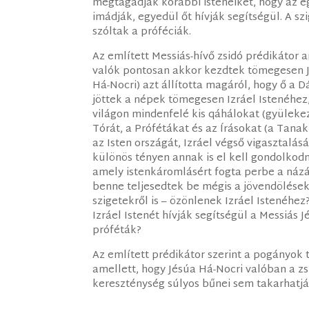
megtagadják korábbi isteneiket, hogy az eg
imádják, egyedül őt hívják segítségül. A szi
szóltak a próféciák.
Az említett Messiás-hívő zsidó prédikátor 
valók pontosan akkor kezdtek tömegesen JH
Há-Nocri) azt állította magáról, hogy ő a 
jöttek a népek tömegesen Izráel Istenéhez,
világon mindenfelé kis qáhálokat (gyülekez
Tórát, a Prófétákat és az Írásokat (a Tana
az Isten országát, Izráel végső vigasztalás
különös tényen annak is el kell gondolkodni
amely istenkáromlásért fogta perbe a názá
benne teljesedtek be mégis a jövendölések
szigetekről is – özönlenek Izráel Istenéhe
Izráel Istenét hívják segítségül a Messiás 
próféták?
Az említett prédikátor szerint a pogányok
amellett, hogy Jésúa Há-Nocri valóban a zsi
kereszténység súlyos bűnei sem takarhatjá