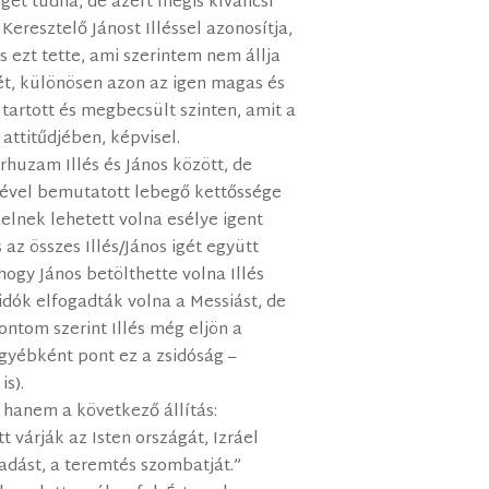
eget tudna, de azért mégis kíváncsi
Keresztelő Jánost Illéssel azonosítja,
 is ezt tette, ami szerintem nem állja
ét, különösen azon az igen magas és
artott és megbecsült szinten, amit a
attitűdjében, képvisel.
huzam Illés és János között, de
lkével bemutatott lebegő kettőssége
elnek lehetett volna esélye igent
az összes Illés/János igét együtt
 hogy János betölthette volna Illés
idók elfogadták volna a Messiást, de
pontom szerint Illés még eljön a
(egyébként pont ez a zsidóság –
is).
 hanem a következő állítás:
t várják az Isten országát, Izráel
madást, a teremtés szombatját.”