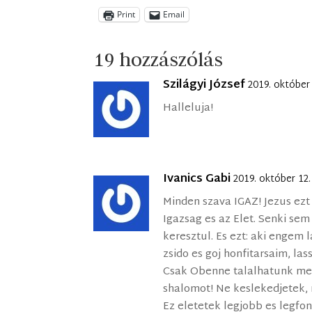
Print
Email
19 hozzászólás
Szilágyi József
2019. október
Halleluja!
Ivanics Gabi
2019. október 12
Minden szava IGAZ! Jezus ez
Igazsag es az Elet. Senki se
keresztul. Es ezt: aki engem l
zsido es goj honfitarsaim, la
Csak Obenne talalhatunk meg
shalomot! Ne keslekedjetek,
Ez eletetek legjobb es legfon