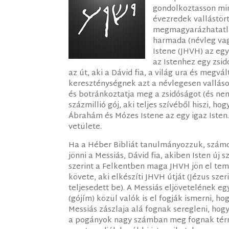
gondolkoztasson min
évezredek vallástör
megmagyarázhatatlan
harmada (névleg vagy
Istene (JHVH) az egy
az Istenhez egy zsid
az út, aki a Dávid fia, a világ ura és megvál
kereszténységnek azt a névlegesen vallásos
és botránkoztatja meg a zsidóságot (és ne
százmillió gój, aki teljes szívéből hiszi, h
Ábrahám és Mózes Istene az egy igaz Iste
vetülete.
Ha a Héber Bibliát tanulmányozzuk, számos
jönni a Messiás, Dávid fia, akiben Isten új 
szerint a Felkentben maga JHVH jön el temp
követe, aki elkészíti JHVH útját (Jézus sze
teljesedett be). A Messiás eljövetelének eg
(gójím) közül valók is el fogják ismerni, ho
Messiás zászlaja alá fognak seregleni, hogy
a pogányok nagy számban meg fognak térni 