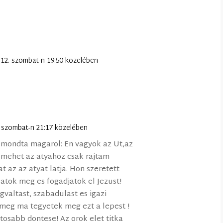
 12. szombat-n 19:50 közelében
. szombat-n 21:17 közelében
t mondta magarol: En vagyok az Ut,az
m mehet az atyahoz csak rajtam
at az az atyat latja. Hon szeretett
ssatok meg es fogadjatok el Jezust!
valtast, szabadulast es igazi
 meg ma tegyetek meg ezt a lepest !
tosabb dontese! Az orok elet titka