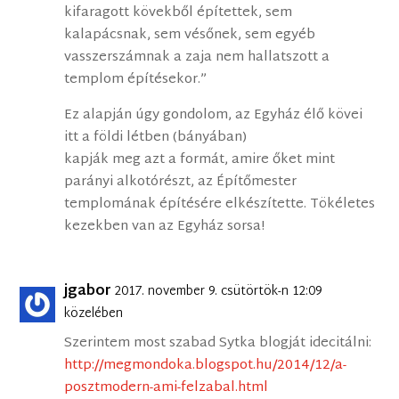
kifaragott kövekből építettek, sem
kalapácsnak, sem vésőnek, sem egyéb
vasszerszámnak a zaja nem hallatszott a
templom építésekor.”
Ez alapján úgy gondolom, az Egyház élő kövei
itt a földi létben (bányában)
kapják meg azt a formát, amire őket mint
parányi alkotórészt, az Építőmester
templomának építésére elkészítette. Tökéletes
kezekben van az Egyház sorsa!
jgabor
2017. november 9. csütörtök-n 12:09
közelében
Szerintem most szabad Sytka blogját idecitálni:
http://megmondoka.blogspot.hu/2014/12/a-
posztmodern-ami-felzabal.html