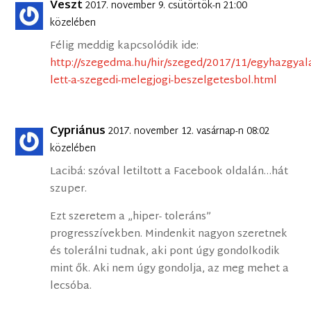
Veszt
2017. november 9. csütörtök-n 21:00
közelében
Félig meddig kapcsolódik ide:
http://szegedma.hu/hir/szeged/2017/11/egyhazgyal
lett-a-szegedi-melegjogi-beszelgetesbol.html
Cypriánus
2017. november 12. vasárnap-n 08:02
közelében
Lacibá: szóval letiltott a Facebook oldalán…hát
szuper.
Ezt szeretem a „hiper- toleráns”
progresszívekben. Mindenkit nagyon szeretnek
és tolerálni tudnak, aki pont úgy gondolkodik
mint ők. Aki nem úgy gondolja, az meg mehet a
lecsóba.