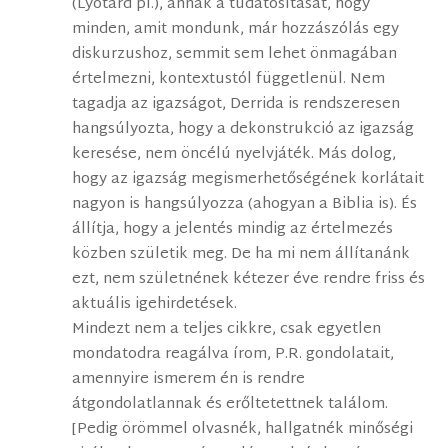
(Lyotard pl.), annak a tudatosítását, hogy
minden, amit mondunk, már hozzászólás egy
diskurzushoz, semmit sem lehet önmagában
értelmezni, kontextustól függetlenül. Nem
tagadja az igazságot, Derrida is rendszeresen
hangsúlyozta, hogy a dekonstrukció az igazság
keresése, nem öncélú nyelvjáték. Más dolog,
hogy az igazság megismerhetőségének korlátait
nagyon is hangsúlyozza (ahogyan a Biblia is). És
állítja, hogy a jelentés mindig az értelmezés
közben születik meg. De ha mi nem állítanánk
ezt, nem születnének kétezer éve rendre friss és
aktuális igehirdetések.
Mindezt nem a teljes cikkre, csak egyetlen
mondatodra reagálva írom, P.R. gondolatait,
amennyire ismerem én is rendre
átgondolatlannak és erőltetettnek találom.
[Pedig örömmel olvasnék, hallgatnék minőségi