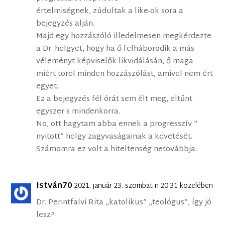
értelmiségnek, zúdultak a like-ok sora a
bejegyzés alján.
Majd egy hozzászóló illedelmesen megkérdezte
a Dr. hölgyet, hogy ha ő felháborodik a más
véleményt képviselők likvidálásán, ő maga
miért töröl minden hozzászólást, amivel nem ért
egyet.
Ez a bejegyzés fél órát sem élt meg, eltűnt
egyszer s mindenkorra.
No, ott hagytam abba ennek a progresszív ”
nyitott” hölgy zagyvaságainak a követését.
Számomra ez volt a hiteltenség netovábbja.
István70
2021. január 23. szombat-n 20:31 közelében
Dr. Perintfalvi Rita „katolikus” „teológus”, így jó
lesz?