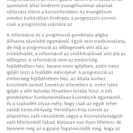
apostolok által hirdetett evangéliummal akartak
változást elérni a korszellemben. Az evangélium
minden kultúrában érvényes; a progresszív üzenet
csak a progresszió számára az.
A reformáció és a progresszió gondolata aligha
állhatna távolabb egymástól. Egyik sem tradicionalista,
de míg a progresszió az időlegesnek veti alá az
örökkévalót, a reformáció az örökkévalónak veti alá az
időlegest. A reformáció nem az emberiség
fejlődésében hisz, hanem Isten igéjében, ezért Isten
igéjét teszi a fejlődés mércéjévé. A progresszió az
emberiség fejlődésében hisz, az általa korhoz
kötöttnek tartott Szentírás ellenében is, ezért Isten
igéjét a vélt haladás fényében bírálja fölül. A két
gondolatkör fundamentálisan különbözik egymástól,
és a szakadék olyan mély, hogy csak az egyik lehet
valódi kereszténység. Perintfalvi Rita szerint az
alapokhoz való visszatérés vágya a bizonytalanságtól
való félelemből fakad. Biztosan van ilyen félelem, de
bennem meg az a gyanú fogalmazódik meg, hogy az