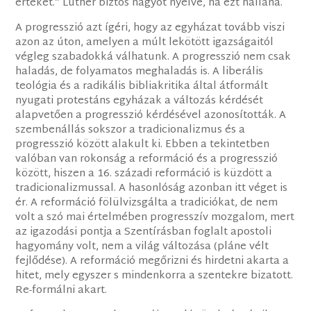
értéket.” Luther biztos nagyot nyelve, ha ezt hallaná.
A progresszió azt ígéri, hogy az egyházat tovább viszi
azon az úton, amelyen a múlt lekötött igazságaitól
végleg szabadokká válhatunk. A progresszió nem csak
haladás, de folyamatos meghaladás is. A liberális
teológia és a radikális bibliakritika által átformált
nyugati protestáns egyházak a változás kérdését
alapvetően a progresszió kérdésével azonosították. A
szembenállás sokszor a tradicionalizmus és a
progresszió között alakult ki. Ebben a tekintetben
valóban van rokonság a reformáció és a progresszió
között, hiszen a 16. századi reformáció is küzdött a
tradicionalizmussal. A hasonlóság azonban itt véget is
ér. A reformáció fölülvizsgálta a tradiciókat, de nem
volt a szó mai értelmében progresszív mozgalom, mert
az igazodási pontja a Szentírásban foglalt apostoli
hagyomány volt, nem a világ változása (pláne vélt
fejlődése). A reformáció megőrizni és hirdetni akarta a
hitet, mely egyszer s mindenkorra a szentekre bizatott.
Re-formálni akart.