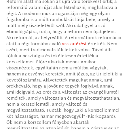
Reform alatt ma sokan az újra való törekvést értik; a
reformáló valami újat akar létrehozni, meghaladva a
régit. A modernizmus arroganciája még egy olyan
fogalomba is a múlt rombolását látja bele, amely a
múlt mély tiszteletéről szól. Aki odafigyel a szó
etimológiájára, tudja, hogy a reform nem újat jelent.
Aki reformál, az helyreállít. A reformátorok reformáció
alatt a régi formához való
visszatérést
értették. Nem
azért, mert tradicionalisták lettek volna. Távol állt
tőlük a nosztalgia és tökéletesen értették a
korszellemet. Előre akartak menni. Amikor
visszanéztek, egyáltalán nem a múltba vágytak,
hanem az ösvényt keresték, amit Jézus, az Úr jelölt ki a
követői számára. Alávetették magukat annak, ami
örökkévaló, hogy a jövőt ne tegyék foglyává annak,
ami ideigvaló. Az erőt és a változást az evangéliumtól
remélték, amely változatlan és megváltoztathatatlan,
nem a korszellemtől, amely változó és
megváltoztatható. Tudták, hogy „aki a korszellemmel
köt házasságot, hamar megözvegyül” (Kierkegaard).
Ők nem a korszellem fényében akarták
megváltoztatni az Isten igéjét, hanem a Krisztus és az