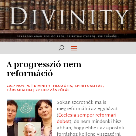
A progresszió nem
reformáció
2017 NOV. 9.
|
DIVINITY
,
FILOZÓFIA
,
SPIRITUALITÁS
,
TÁRSADALOM
|
22 HOZZÁSZÓLÁS
Sokan szeretnék ma is
megreformálni az egyházat
(
Ecclesia semper reformari
debet
), de nem mindenki hisz
abban, hogy ehhez az apostoli
forráshoz kellene visszatérni.