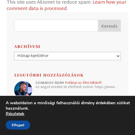
This site uses Akismet to reduce spam.
Learn how your
comment data is processed
.
ARCHÍVUM
Archívum
LEGUTÓBBI HOZZÁSZÓLÁSOK
SZABADOS ÁDÁM
Polányi az élet titkáról
Az angol eredeti itt elérhető online: https://www.…
A weboldalon a minőségi felhasználói élmény érdekében sütiket
használunk.
ENDRE
Polányi az élet titkáról
Szívesen elolvasnám az esszét, de nem találtam.
Részletek
Ho…
Elfogad
BENCHMARK
A nagy forradalmi terror vége