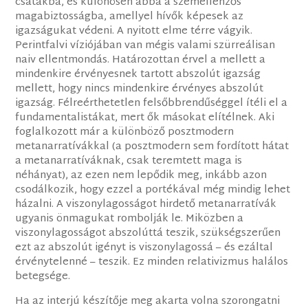
csatákba, és különösen abba a szemellenzős
magabiztosságba, amellyel hívők képesek az
igazságukat védeni. A nyitott elme térre vágyik.
Perintfalvi víziójában van mégis valami szürreálisan
naiv ellentmondás. Határozottan érvel a mellett a
mindenkire érvényesnek tartott abszolút igazság
mellett, hogy nincs mindenkire érvényes abszolút
igazság. Félreérthetetlen felsőbbrendűséggel ítéli el a
fundamentalistákat, mert ők másokat elítélnek. Aki
foglalkozott már a különböző posztmodern
metanarratívákkal (a posztmodern sem fordított hátat
a metanarratíváknak, csak teremtett maga is
néhányat), az ezen nem lepődik meg, inkább azon
csodálkozik, hogy ezzel a portékával még mindig lehet
házalni. A viszonylagosságot hirdető metanarratívák
ugyanis önmagukat rombolják le. Miközben a
viszonylagosságot abszolúttá teszik, szükségszerűen
ezt az abszolút igényt is viszonylagossá – és ezáltal
érvénytelenné – teszik. Ez minden relativizmus halálos
betegsége.
Ha az interjú készítője meg akarta volna szorongatni