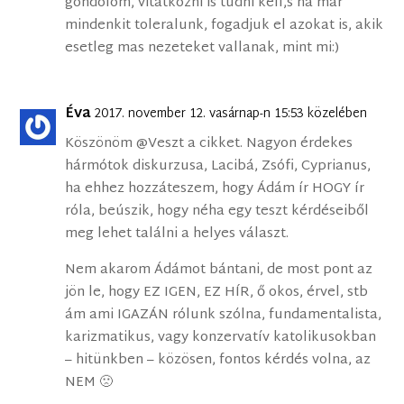
gondolom, vitatkozni is tudni kell,s ha mar
mindenkit toleralunk, fogadjuk el azokat is, akik
esetleg mas nezeteket vallanak, mint mi:)
Éva
2017. november 12. vasárnap-n 15:53 közelében
Köszönöm @Veszt a cikket. Nagyon érdekes
hármótok diskurzusa, Lacibá, Zsófi, Cyprianus,
ha ehhez hozzáteszem, hogy Ádám ír HOGY ír
róla, beúszik, hogy néha egy teszt kérdéseiből
meg lehet találni a helyes választ.
Nem akarom Ádámot bántani, de most pont az
jön le, hogy EZ IGEN, EZ HÍR, ő okos, érvel, stb
ám ami IGAZÁN rólunk szólna, fundamentalista,
karizmatikus, vagy konzervatív katolikusokban
– hitünkben – közösen, fontos kérdés volna, az
NEM 🙁