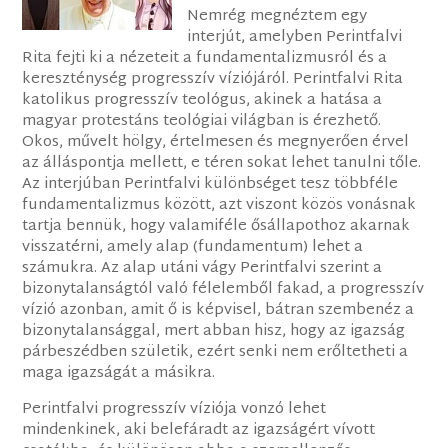
Nemrég megnéztem egy
interjút, amelyben Perintfalvi
Rita fejti ki a nézeteit a fundamentalizmusról és a
kereszténység progresszív víziójáról. Perintfalvi Rita
katolikus progresszív teológus, akinek a hatása a
magyar protestáns teológiai világban is érezhető.
Okos, művelt hölgy, értelmesen és megnyerően érvel
az álláspontja mellett, e téren sokat lehet tanulni tőle.
Az interjúban Perintfalvi különbséget tesz többféle
fundamentalizmus között, azt viszont közös vonásnak
tartja bennük, hogy valamiféle ősállapothoz akarnak
visszatérni, amely alap (fundamentum) lehet a
számukra. Az alap utáni vágy Perintfalvi szerint a
bizonytalanságtól való félelemből fakad, a progresszív
vízió azonban, amit ő is képvisel, bátran szembenéz a
bizonytalansággal, mert abban hisz, hogy az igazság
párbeszédben születik, ezért senki nem erőltetheti a
maga igazságát a másikra.
Perintfalvi progresszív víziója vonzó lehet
mindenkinek, aki belefáradt az igazságért vívott