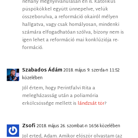
néhány megnyilvánulásán én is. Katolikus
püspökökkel együtt ünnepelve, velük
összeborulva, a reformáció okairól mélyen
hallgatva, vagy csak homályosan, mindenki
számára elfogadhatóan szólva, bizony nem is
igen lehet a reformáció mai konklúziója re-
formáció.
Szabados Ádám
2018. május 9. szerda-n 11:52
közelében
Jól értem, hogy Perintfalvi Rita a
melegházasság után a poliamória
erkölcsössége mellett is
lándzsát tör
?
Zsofi
2018. május 26. szombat-n 16:56 közelében
Jol erted, Adam. Amikor elöször olvastam (az