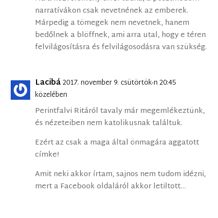
narratívákon csak nevetnének az emberek.
Márpedig a tömegek nem nevetnek, hanem
bedőlnek a blöffnek, ami arra utal, hogy e téren
felvilágosításra és felvilágosodásra van szükség.
Lacibá
2017. november 9. csütörtök-n 20:45
közelében
Perintfalvi Ritáról tavaly már megemlékeztünk,
és nézeteiben nem katolikusnak találtuk.
Ezért az csak a maga által önmagára aggatott
címke!
Amit neki akkor írtam, sajnos nem tudom idézni,
mert a Facebook oldaláról akkor letiltott…