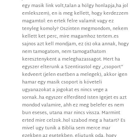
egy masik link volt,talan a hölgy honlapja,ha jol
emlekszem), en is meg kellett, hogy kerdezzem
magamtol: en ertek felre valamit vagy ez
tenyleg komoly? Oszinten megmondom, nekem
kellett ket perc, mire magamhoz tertem..es
sajnos azt kell mondjam, ez (is) oka annak, hogy
nem tamogatom, nem tamogathatom
keresztenykent a meleghazassagot. Mert ha
egyszer elterunk a Szentirastol egy „csoport“
kedveert (jelen esetben a melegek), akkor igen
hamar egy masik csoport is követeli
ugyanazokat a jogokat es nincs vege a
sornak..ha egyszer elferdited Isten Igejet es azt
mondod valamire, ahh ez meg belefer es nem
bun eseses, utana mar nincs vissza. Marmint
erted mire celzok..hol szabod meg a hatart? Es
mivel ugy tunik a Biblia sem merce mar
ezekben az esetekben, eljutunk oda, hogy