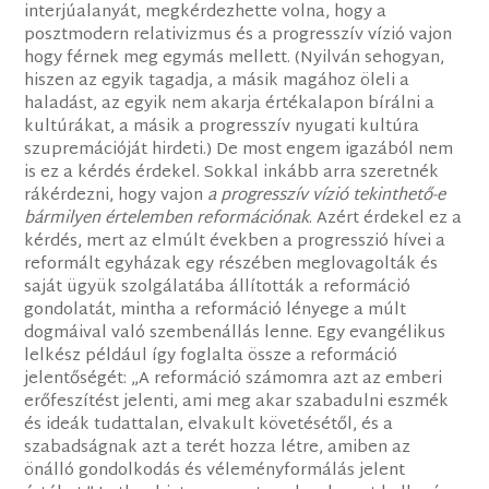
interjúalanyát, megkérdezhette volna, hogy a
posztmodern relativizmus és a progresszív vízió vajon
hogy férnek meg egymás mellett. (Nyilván sehogyan,
hiszen az egyik tagadja, a másik magához öleli a
haladást, az egyik nem akarja értékalapon bírálni a
kultúrákat, a másik a progresszív nyugati kultúra
szupremációját hirdeti.) De most engem igazából nem
is ez a kérdés érdekel. Sokkal inkább arra szeretnék
rákérdezni, hogy vajon
a progresszív vízió tekinthető-e
bármilyen értelemben reformációnak
. Azért érdekel ez a
kérdés, mert az elmúlt években a progresszió hívei a
reformált egyházak egy részében meglovagolták és
saját ügyük szolgálatába állították a reformáció
gondolatát, mintha a reformáció lényege a múlt
dogmáival való szembenállás lenne. Egy evangélikus
lelkész például így foglalta össze a reformáció
jelentőségét: „A reformáció számomra azt az emberi
erőfeszítést jelenti, ami meg akar szabadulni eszmék
és ideák tudattalan, elvakult követésétől, és a
szabadságnak azt a terét hozza létre, amiben az
önálló gondolkodás és véleményformálás jelent