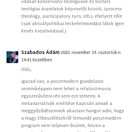
vitákat konzervatív teológusok és kortárs
teológiai áramlatok képviselői között, (process
theology, participatory turn, stb.), ehelyett tőle
csak aktuálpolitikai leckefelmondást látok igen
kevés kreativitással.]
Szabados Ádám
2020. november 19. csütörtök-n
14:41 közelében
Illés,
igazad van, a posztmodern gondolatot
semmiképpen nem lehet a relativizmusra
egyszerűsíteni (én sem ezt tettem). A
metanarratívák említése kapcsán annak a
meggyőződésemnek akartam hangot adni, hogy
a Nagy Elbeszélésekről lemondó posztmodern
program nem teljesen őszinte, hiszen a