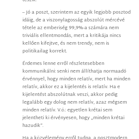
teszik.”
– Jó a poszt, szerintem az egyik legjobb posztod
idáig, de a viszonylagosság abszolút mércévé
tétele az emberiség 99,9%-a számára nem
triviális ellentmondás, mert a kritikája nincs
kellően kifejtve, és nem trendy, nem is
politikailag korrekt.
Érdemes lenne erről részletesebben
kommunikálni: senki nem állíthatja normaadó
érvénnyel, hogy minden relatív, mert ha minden
relatív, akkor ez a kijelentés is relatív. Ha e
kijelentést abszolútnak veszi, akkor pedig
legalább egy dolog nem relatív, azaz mégsem
minden relatív. V.ö.: egyetlen krétai sem
jelentheti ki érvényesen, hogy „minden krétai
hazudik”.
Ha a közvélemény erről tudna, a posztmodern