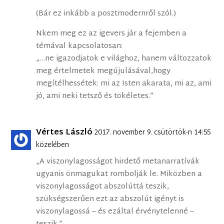
(Bár ez inkább a posztmodernről szól.)
Nkem meg ez az igevers jár a fejemben a
témával kapcsolatosan:
„…ne igazodjatok e világhoz, hanem változzatok
meg értelmetek megújulásával,hogy
megítélhessétek: mi az Isten akarata, mi az, ami
jó, ami neki tetsző és tökéletes.”
Vértes László
2017. november 9. csütörtök-n 14:55
közelében
„A viszonylagosságot hirdető metanarratívák
ugyanis önmagukat rombolják le. Miközben a
viszonylagosságot abszolúttá teszik,
szükségszerűen ezt az abszolút igényt is
viszonylagossá – és ezáltal érvénytelenné –