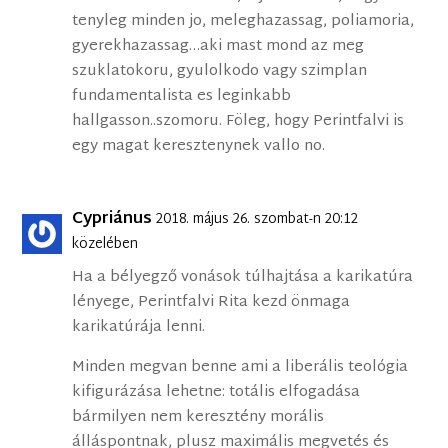
tenyleg minden jo, meleghazassag, poliamoria,
gyerekhazassag…aki mast mond az meg
szuklatokoru, gyulolkodo vagy szimplan
fundamentalista es leginkabb
hallgasson..szomoru. Föleg, hogy Perintfalvi is
egy magat keresztenynek vallo no.
Cypriánus
2018. május 26. szombat-n 20:12
közelében
Ha a bélyegző vonások túlhajtása a karikatúra
lényege, Perintfalvi Rita kezd önmaga
karikatúrája lenni.
Minden megvan benne ami a liberális teológia
kifigurázása lehetne: totális elfogadása
bármilyen nem keresztény morális
álláspontnak, plusz maximális megvetés és