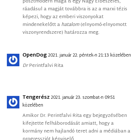
posztmodern maga is egy Nagy Elbeszélés,
ráadásul a magját továbbra is az a marxi tézis
képezi, hogy az emberi viszonyokat
mindenekelőtt a
hatalom
(elnyomó-elnyomott
viszonyrendszere) határozza meg.
OpenDog
2021. január 22. péntek-n 21:13 közelében
Dr
Perintfalvi Rita
Tengerész
2021. január 23. szombat-n 09:51
közelében
Amikor Dr. Perintfalvi Rita egy bejegyzésében
kifejtette felháborodását amiatt, hogy a
kormány nem hajlandó teret adni a médiában a
progressziót képviselő