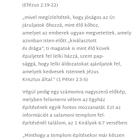
(Efézus 2:19-22)
„mivel megízleltétek, hogy jóságos az Úr.
Járuljatok őhozzá, mint élő kőhöz,
amelyet az emberek ugyan megvetettek, amely
azonban Isten előtt „kiválasztott
és drága”; ti magatok is mint élő kövek
épüljetek fel lelki házzá, szent pap-
sággá, hogy lelki áldozatokat ajánljatok fel,
amelyek kedvesek Istennek Jézus
Krisztus által.” (1 Péter 2:3-5)
Végül pedig egy számomra nagyszerű előkép,
melyben felismerni vélem az Egyház
építésének egyik fontos mozzanatát. Ezt az
információt a salamoni templom fel-
építésénél találom, az 1 Királyok 6:7 versében:
„Minthogy a templom építésekor már készen