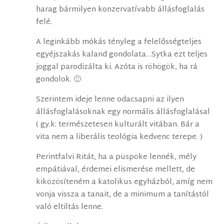
harag bármilyen konzervatívabb állásfoglalás
felé.
A leginkább mókás tényleg a felelősségteljes
egyéjszakás kaland gondolata…Sytka ezt teljes
joggal parodizálta ki. Azóta is röhögök, ha rá
gondolok. 🙂
Szerintem ideje lenne odacsapni az ilyen
állásfoglalásoknak egy normális állásfoglalásal
( gy.k: természetesen kulturált vitában. Bár a
vita nem a liberális teológia kedvenc terepe. )
Perintfalvi Ritát, ha a püspöke lennék, mély
empátiával, érdemei elismerése mellett, de
kiközösíteném a katolikus egyházból, amíg nem
vonja vissza a tanait, de a minimum a tanítástól
való eltiltás lenne.