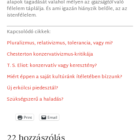
alapok tagadását valahol mélyen az
igazságtól
való
félelem táplálja. És ami igazán hiányzik belőle, az az
istenfélelem.
Kapcsolódó cikkek:
Pluralizmus, relativizmus, tolerancia, vagy mi?
Chesterton konzervativizmus-kritikája
T. S. Eliot: konzervatív vagy keresztény?
Miért éppen a saját kultúránk ítéletében bízzunk?
Új erkölcsi piedesztál?
Szükségszerű a haladás?
Print
Email
22 hozzászólás