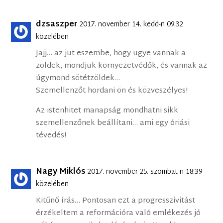
dzsaszper
2017. november 14. kedd-n 09:32
közelében
Jajj… az jut eszembe, hogy ugye vannak a
zöldek, mondjuk környezetvédők, és vannak az
úgymond sötétzöldek…
Szemellenzőt hordani ön és közveszélyes!
Az istenhitet manapság mondhatni sikk
szemellenzőnek beállítani… ami egy óriási
tévedés!
Nagy Miklós
2017. november 25. szombat-n 18:39
közelében
Kitűnő írás… Pontosan ezt a progresszivitást
érzékeltem a reformációra való emlékezés jó