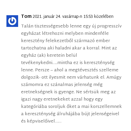
Tom
2021. január 24. vasárnap-n 15:53 közelében
Talán tisztességesebb lenne egy új progresszív
egyházat létrehozni melyben mindenféle
keresztény felekezetből származó ember
tartozhatna aki haladni akar a korral. Mint az
egyház (ak) keretein belül
tevékenykedni…..mintha ez is kereszténység
lenne. Persze – ahol a megtévesztés szelleme
dolgozik- ott ilyesmit nem várhatunk el. Amúgy
számomra ez szánalmas jelenség még
eretnekségnek is gyenge. Ne sértsük meg az
igazi nagy eretnekeket azzal hogy egy
kategóriába soroljuk őket a mai korszellemnek
a kereszténység álruhájába bújt jelenségeivel
és képviselőivel……