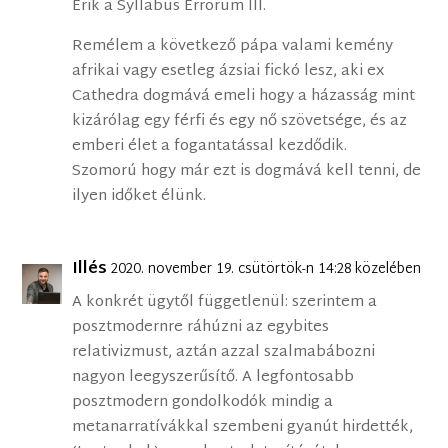
Érik a Syllabus Errorum III.
Remélem a következő pápa valami kemény
afrikai vagy esetleg ázsiai fickó lesz, aki ex
Cathedra dogmává emeli hogy a házasság mint
kizárólag egy férfi és egy nő szövetsége, és az
emberi élet a fogantatással kezdődik.
Szomorú hogy már ezt is dogmává kell tenni, de
ilyen időket élünk.
Illés
2020. november 19. csütörtök-n 14:28 közelében
A konkrét ügytől függetlenül: szerintem a
posztmodernre ráhúzni az egybites
relativizmust, aztán azzal szalmabábozni
nagyon leegyszerűsítő. A legfontosabb
posztmodern gondolkodók mindig a
metanarratívákkal szembeni gyanút hirdették,