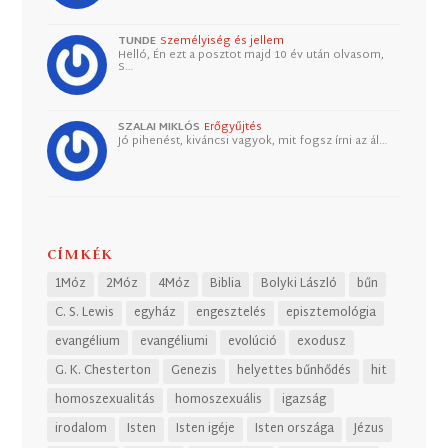
TUNDE
Személyiség és jellem
Helló, Én ezt a posztot majd 10 év után olvasom,
S…
SZALAI MIKLÓS
Erőgyűjtés
Jó pihenést, kiváncsi vagyok, mit fogsz írni az ál…
CÍMKÉK
1Móz
2Móz
4Móz
Biblia
Bolyki László
bűn
C. S. Lewis
egyház
engesztelés
episztemológia
evangélium
evangéliumi
evolúció
exodusz
G. K. Chesterton
Genezis
helyettes bűnhődés
hit
homoszexualitás
homoszexuális
igazság
irodalom
Isten
Isten igéje
Isten országa
Jézus