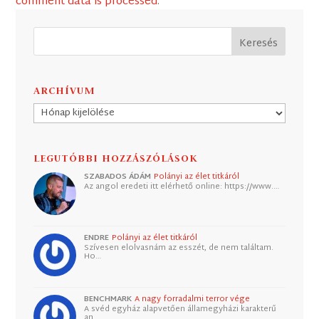
comment data is processed
.
ARCHÍVUM
Archívum
LEGUTÓBBI HOZZÁSZÓLÁSOK
SZABADOS ÁDÁM
Polányi az élet titkáról
Az angol eredeti itt elérhető online: https://www.…
ENDRE
Polányi az élet titkáról
Szívesen elolvasnám az esszét, de nem találtam.
Ho…
BENCHMARK
A nagy forradalmi terror vége
A svéd egyház alapvetően államegyházi karakterű
an…