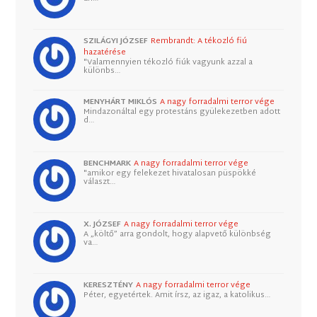
SZILÁGYI JÓZSEF
Rembrandt: A tékozló fiú
hazatérése
"Valamennyien tékozló fiúk vagyunk azzal a
különbs…
MENYHÁRT MIKLÓS
A nagy forradalmi terror vége
Mindazonáltal egy protestáns gyülekezetben adott
d…
BENCHMARK
A nagy forradalmi terror vége
"amikor egy felekezet hivatalosan püspökké
választ…
X. JÓZSEF
A nagy forradalmi terror vége
A „költő” arra gondolt, hogy alapvető különbség
va…
KERESZTÉNY
A nagy forradalmi terror vége
Péter, egyetértek. Amit írsz, az igaz, a katolikus…