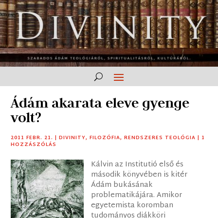
Ádám akarata eleve gyenge
volt?
2011 FEBR. 21.
|
DIVINITY
,
FILOZÓFIA
,
RENDSZERES TEOLÓGIA
|
1
HOZZÁSZÓLÁS
Kálvin az Institutió első és
második könyvében is kitér
Ádám bukásának
problematikájára. Amikor
egyetemista koromban
tudományos diákköri