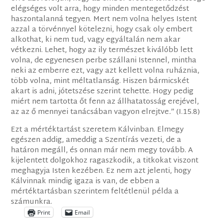
elégséges volt arra, hogy minden mentegetődzést
haszontalanná tegyen. Mert nem volna helyes Istent
azzal a törvénnyel kötelezni, hogy csak oly embert
alkothat, ki nem tud, vagy egyáltalán nem akar
vétkezni. Lehet, hogy az ily természet kiválóbb lett
volna, de egyenesen perbe szállani Istennel, mintha
neki az emberre ezt, vagy azt kellett volna ruháznia,
több volna, mint méltatlanság. Hiszen bármicskét
akart is adni, jótetszése szerint tehette. Hogy pedig
miért nem tartotta őt fenn az állhatatosság erejével,
az az ő mennyei tanácsában vagyon elrejtve
.
” (I.15.8)
Ezt a mértéktartást szeretem Kálvinban. Elmegy
egészen addig, ameddig a Szentírás vezeti, de a
határon megáll, és onnan már nem megy tovább. A
kijelentett dolgokhoz ragaszkodik, a titkokat viszont
meghagyja Isten kezében. Ez nem azt jelenti, hogy
Kálvinnak mindig igaza is van, de ebben a
mértéktartásban szerintem feltétlenül példa a
számunkra.
Print
Email