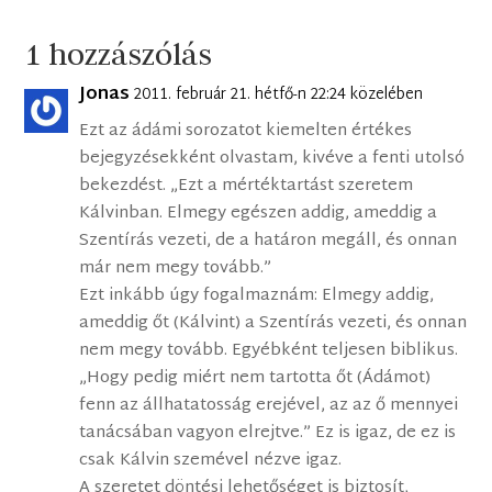
1 hozzászólás
Jonas
2011. február 21. hétfő-n 22:24 közelében
Ezt az ádámi sorozatot kiemelten értékes
bejegyzésekként olvastam, kivéve a fenti utolsó
bekezdést. „Ezt a mértéktartást szeretem
Kálvinban. Elmegy egészen addig, ameddig a
Szentírás vezeti, de a határon megáll, és onnan
már nem megy tovább.”
Ezt inkább úgy fogalmaznám: Elmegy addig,
ameddig őt (Kálvint) a Szentírás vezeti, és onnan
nem megy tovább. Egyébként teljesen biblikus.
„Hogy pedig miért nem tartotta őt (Ádámot)
fenn az állhatatosság erejével, az az ő mennyei
tanácsában vagyon elrejtve.” Ez is igaz, de ez is
csak Kálvin szemével nézve igaz.
A szeretet döntési lehetőséget is biztosít,