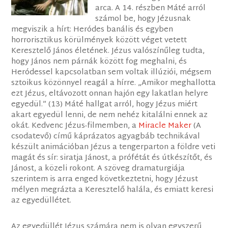
arca. A 14. részben Máté arról
számol be, hogy Jézusnak
megviszik a hírt: Heródes banális és egyben
horrorisztikus körülmények között véget vetett
Keresztelő János életének. Jézus valószínűleg tudta,
hogy János nem párnák között fog meghalni, és
Heródessel kapcsolatban sem voltak illúziói, mégsem
sztoikus közönnyel reagál a hírre. „Amikor meghallotta
ezt Jézus, eltávozott onnan hajón egy lakatlan helyre
egyedül.” (13) Máté hallgat arról, hogy Jézus miért
akart egyedül lenni, de nem nehéz kitalálni ennek az
okát. Kedvenc Jézus-filmemben, a
Miracle Maker
(A
csodatevő) című káprázatos agyagbáb technikával
készült animációban Jézus a tengerparton a földre veti
magát és sír: siratja Jánost, a prófétát és útkészítőt, és
Jánost, a közeli rokont. A szöveg dramaturgiája
szerintem is arra enged következtetni, hogy Jézust
mélyen megrázta a Keresztelő halála, és emiatt keresi
az egyedüllétet.
Az egyedüllét Jézus számára nem is olyan egyszerű