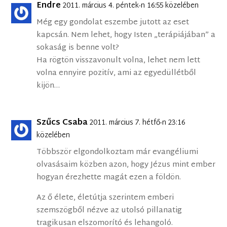
Endre
2011. március 4. péntek-n 16:55 közelében
Még egy gondolat eszembe jutott az eset
kapcsán. Nem lehet, hogy Isten „terápiájában” a
sokaság is benne volt?
Ha rögtön visszavonult volna, lehet nem lett
volna ennyire pozitív, ami az egyedüllétből
kijön…
Szűcs Csaba
2011. március 7. hétfő-n 23:16
közelében
Többször elgondolkoztam már evangéliumi
olvasásaim közben azon, hogy Jézus mint ember
hogyan érezhette magát ezen a földön.
Az ő élete, életútja szerintem emberi
szemszögből nézve az utolsó pillanatig
tragikusan elszomorító és lehangoló.