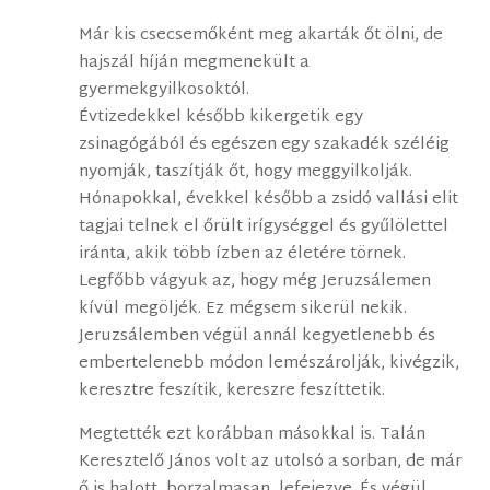
Már kis csecsemőként meg akarták őt ölni, de
hajszál híján megmenekült a
gyermekgyilkosoktól.
Évtizedekkel később kikergetik egy
zsinagógából és egészen egy szakadék széléig
nyomják, taszítják őt, hogy meggyilkolják.
Hónapokkal, évekkel később a zsidó vallási elit
tagjai telnek el őrült irígységgel és gyűlölettel
iránta, akik több ízben az életére törnek.
Legfőbb vágyuk az, hogy még Jeruzsálemen
kívül megöljék. Ez mégsem sikerül nekik.
Jeruzsálemben végül annál kegyetlenebb és
embertelenebb módon lemészárolják, kivégzik,
keresztre feszítik, kereszre feszíttetik.
Megtették ezt korábban másokkal is. Talán
Keresztelő János volt az utolsó a sorban, de már
ő is halott, borzalmasan, lefejezve. És végül