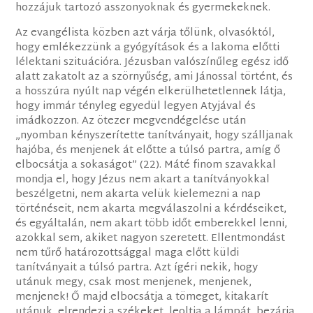
hozzájuk tartozó asszonyoknak és gyermekeknek.
Az evangélista közben azt várja tőlünk, olvasóktól,
hogy emlékezzünk a gyógyítások és a lakoma előtti
lélektani szituációra. Jézusban valószínűleg egész idő
alatt zakatolt az a szörnyűség, ami Jánossal történt, és
a hosszúra nyúlt nap végén elkerülhetetlennek látja,
hogy immár tényleg egyedül legyen Atyjával és
imádkozzon. Az ötezer megvendégelése után
„nyomban kényszerítette tanítványait, hogy szálljanak
hajóba, és menjenek át előtte a túlsó partra, amíg ő
elbocsátja a sokaságot” (22). Máté finom szavakkal
mondja el, hogy Jézus nem akart a tanítványokkal
beszélgetni, nem akarta velük kielemezni a nap
történéseit, nem akarta megválaszolni a kérdéseiket,
és egyáltalán, nem akart több időt emberekkel lenni,
azokkal sem, akiket nagyon szeretett. Ellentmondást
nem tűrő határozottsággal maga előtt küldi
tanítványait a túlsó partra. Azt ígéri nekik, hogy
utánuk megy, csak most menjenek, menjenek,
menjenek! Ő majd elbocsátja a tömeget, kitakarít
utánuk, elrendezi a székeket, leoltja a lámpát, bezárja