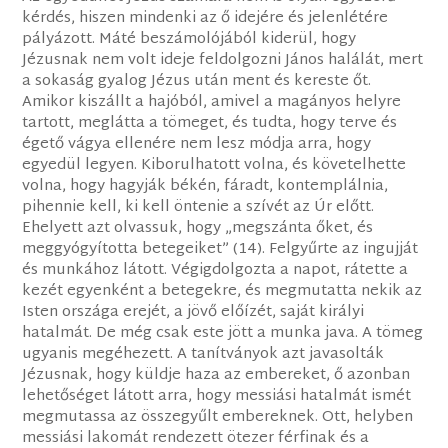
kérdés, hiszen mindenki az ő idejére és jelenlétére
pályázott. Máté beszámolójából kiderül, hogy
Jézusnak nem volt ideje feldolgozni János halálát, mert
a sokaság gyalog Jézus után ment és kereste őt.
Amikor kiszállt a hajóból, amivel a magányos helyre
tartott, meglátta a tömeget, és tudta, hogy terve és
égető vágya ellenére nem lesz módja arra, hogy
egyedül legyen. Kiborulhatott volna, és követelhette
volna, hogy hagyják békén, fáradt, kontemplálnia,
pihennie kell, ki kell öntenie a szívét az Úr előtt.
Ehelyett azt olvassuk, hogy „megszánta őket, és
meggyógyította betegeiket” (14). Felgyűrte az ingujját
és munkához látott. Végigdolgozta a napot, rátette a
kezét egyenként a betegekre, és megmutatta nekik az
Isten országa erejét, a jövő előízét, saját királyi
hatalmát. De még csak este jött a munka java. A tömeg
ugyanis megéhezett. A tanítványok azt javasolták
Jézusnak, hogy küldje haza az embereket, ő azonban
lehetőséget látott arra, hogy messiási hatalmát ismét
megmutassa az összegyűlt embereknek. Ott, helyben
messiási lakomát rendezett ötezer férfinak és a