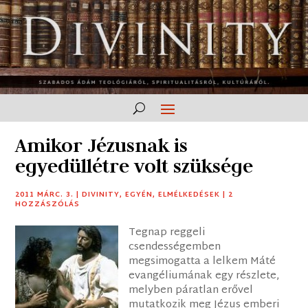
Amikor Jézusnak is
egyedüllétre volt szüksége
2011 MÁRC. 3.
|
DIVINITY
,
EGYÉN
,
ELMÉLKEDÉSEK
|
2
HOZZÁSZÓLÁS
Tegnap reggeli
csendességemben
megsimogatta a lelkem Máté
evangéliumának egy részlete,
melyben páratlan erővel
mutatkozik meg Jézus emberi