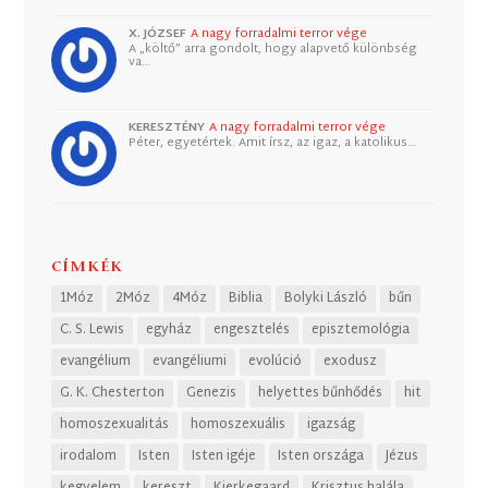
X. JÓZSEF
A nagy forradalmi terror vége
A „költő” arra gondolt, hogy alapvető különbség
va…
KERESZTÉNY
A nagy forradalmi terror vége
Péter, egyetértek. Amit írsz, az igaz, a katolikus…
CÍMKÉK
1Móz
2Móz
4Móz
Biblia
Bolyki László
bűn
C. S. Lewis
egyház
engesztelés
episztemológia
evangélium
evangéliumi
evolúció
exodusz
G. K. Chesterton
Genezis
helyettes bűnhődés
hit
homoszexualitás
homoszexuális
igazság
irodalom
Isten
Isten igéje
Isten országa
Jézus