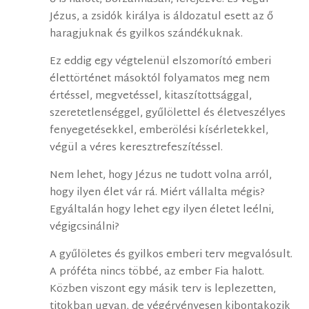
Jézus, a zsidók királya is áldozatul esett az ő
haragjuknak és gyilkos szándékuknak.
Ez eddig egy végtelenül elszomorító emberi
élettörténet másoktól folyamatos meg nem
értéssel, megvetéssel, kitaszítottsággal,
szeretetlenséggel, gyűlölettel és életveszélyes
fenyegetésekkel, emberölési kísérletekkel,
végül a véres keresztrefeszítéssel.
Nem lehet, hogy Jézus ne tudott volna arról,
hogy ilyen élet vár rá. Miért vállalta mégis?
Egyáltalán hogy lehet egy ilyen életet leélni,
végigcsinálni?
A gyűlöletes és gyilkos emberi terv megvalósult.
A próféta nincs többé, az ember Fia halott.
Közben viszont egy másik terv is leplezetten,
titokban ugyan, de végérvényesen kibontakozik