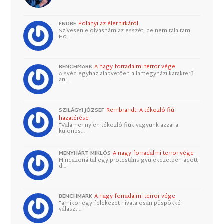
ENDRE
Polányi az élet titkáról
Szívesen elolvasnám az esszét, de nem találtam.
Ho…
BENCHMARK
A nagy forradalmi terror vége
A svéd egyház alapvetően államegyházi karakterű
an…
SZILÁGYI JÓZSEF
Rembrandt: A tékozló fiú
hazatérése
"Valamennyien tékozló fiúk vagyunk azzal a
különbs…
MENYHÁRT MIKLÓS
A nagy forradalmi terror vége
Mindazonáltal egy protestáns gyülekezetben adott
d…
BENCHMARK
A nagy forradalmi terror vége
"amikor egy felekezet hivatalosan püspökké
választ…