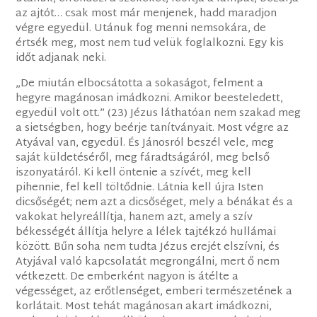
az ajtót… csak most már menjenek, hadd maradjon
végre egyedül. Utánuk fog menni nemsokára, de
értsék meg, most nem tud velük foglalkozni. Egy kis
időt adjanak neki.
„De miután elbocsátotta a sokaságot, felment a
hegyre magánosan imádkozni. Amikor beesteledett,
egyedül volt ott.” (23) Jézus láthatóan nem szakad meg
a sietségben, hogy beérje tanítványait. Most végre az
Atyával van, egyedül. És Jánosról beszél vele, meg
saját küldetéséről, meg fáradtságáról, meg belső
iszonyatáról. Ki kell öntenie a szívét, meg kell
pihennie, fel kell töltődnie. Látnia kell újra Isten
dicsőségét; nem azt a dicsőséget, mely a bénákat és a
vakokat helyreállítja, hanem azt, amely a szív
békességét állítja helyre a lélek tajtékzó hullámai
között. Bűn soha nem tudta Jézus erejét elszívni, és
Atyjával való kapcsolatát megrongálni, mert ő nem
vétkezett. De emberként nagyon is átélte a
végességet, az erőtlenséget, emberi természetének a
korlátait. Most tehát magánosan akart imádkozni,