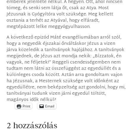
emberek jelenléte nélkül. A hegyen. Ott, ahol nincsen
tömeg, és senki sem látja őt, csak az Atya. Most
Jézusnak is Gyógyítóra volt szüksége. Meg kellett
osztania a terhét az Atyával, hogy elfáradt,
megtépázott lelke meggyógyulhasson.
A következő epizód Máté evangéliumában arról szól,
hogy a negyedik éjszakai őrváltáskor Jézus a vizen
járva közeledik a tanítványok hajójához. A tanítványok
megijednek, de Jézus azt mondja nekik: „Bízzatok, én
vagyok, ne féljetek!” Reggeli csendességemben nem
tudtam nem látni az összefüggést az egyedüllét és a
különleges csoda között. Aztán arra gondoltam: vajon
ha Jézusnak, a Mesternek szüksége volt időnként az
egyedüllétre, nem beképzeltség azt gondolni, hogy mi,
tanítványai tudunk vizen járni egyedül töltött,
magányos idők nélkül?
Print
Email
2 hozzászólás