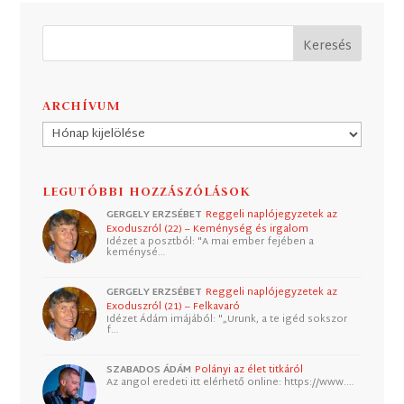
ARCHÍVUM
Archívum
LEGUTÓBBI HOZZÁSZÓLÁSOK
GERGELY ERZSÉBET
Reggeli naplójegyzetek az
Exoduszról (22) – Keménység és irgalom
Idézet a posztból: "A mai ember fejében a
keménysé…
GERGELY ERZSÉBET
Reggeli naplójegyzetek az
Exoduszról (21) – Felkavaró
Idézet Ádám imájából: "„Urunk, a te igéd sokszor
f…
SZABADOS ÁDÁM
Polányi az élet titkáról
Az angol eredeti itt elérhető online: https://www.…