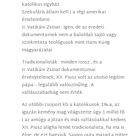
katolikus egyház .
Szekuláris állam kell ( a régi amerikai
értelemben)
II. Vatikáni Zsinat : igen, de az eredeti
dokumentumok nem a baloldali sajtó vagy
szinkretista teológusok mint Hans Küng
magyarázatai
Tradicionalisták : minden rossz , és a
II. Vatikáni Zsinat dokumentumai
érvénytelenek, XII. Piusz volt az utolsó legitim
pápa – legalább valószínűleg . A
vallásszabadság nem érték.
Az utóbbi csoport kb a katolikusok 1%-a, az
igazán kemény mag világszerte úgy 1 millió fő.
( az amúgy a józan és más vallásúakkal kedves
XII. Piusz aligha lenne tradicionalista, ha ma is
élne, de ezt hagyjuk. Sajnos rajta marad a Hitler