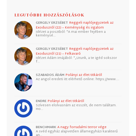
LEGUTÓBBI HOZZÁSZÓLÁSOK
GERGELY ERZSÉBET
Reggeli naplójegyzetek az
Exoduszról (22) – Keménység és irgalom
Idézet a posztból: "A mai ember fejében a
keménysé…
GERGELY ERZSÉBET
Reggeli naplójegyzetek az
Exoduszról (21) – Felkavaró
Idézet Ádám imájából: "„Urunk, a te igéd sokszor
f…
SZABADOS ÁDÁM
Polányi az élet titkáról
Az angol eredeti itt elérhető online: https://www.…
ENDRE
Polányi az élet titkáról
Szívesen elolvasnám az esszét, de nem találtam.
Ho…
BENCHMARK
A nagy forradalmi terror vége
A svéd egyház alapvetően államegyházi karakterű
an…