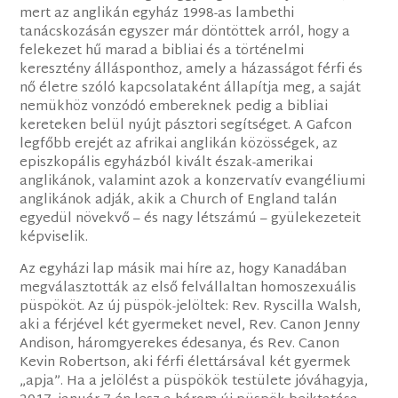
mert az anglikán egyház 1998-as lambethi
tanácskozásán egyszer már döntöttek arról, hogy a
felekezet hű marad a bibliai és a történelmi
keresztény állásponthoz, amely a házasságot férfi és
nő életre szóló kapcsolataként állapítja meg, a saját
nemükhöz vonzódó embereknek pedig a bibliai
kereteken belül nyújt pásztori segítséget. A Gafcon
legfőbb erejét az afrikai anglikán közösségek, az
episzkopális egyházból kivált észak-amerikai
anglikánok, valamint azok a konzervatív evangéliumi
anglikánok adják, akik a Church of England talán
egyedül növekvő – és nagy létszámú – gyülekezeteit
képviselik.
Az egyházi lap másik mai híre az, hogy Kanadában
megválasztották az első felvállaltan homoszexuális
püspököt. Az új püspök-jelöltek: Rev. Ryscilla Walsh,
aki a férjével két gyermeket nevel, Rev. Canon Jenny
Andison, háromgyerekes édesanya, és Rev. Canon
Kevin Robertson, aki férfi élettársával két gyermek
„apja”. Ha a jelölést a püspökök testülete jóváhagyja,