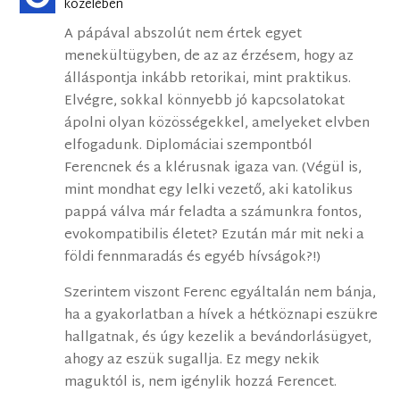
közelében
A pápával abszolút nem értek egyet
menekültügyben, de az az érzésem, hogy az
álláspontja inkább retorikai, mint praktikus.
Elvégre, sokkal könnyebb jó kapcsolatokat
ápolni olyan közösségekkel, amelyeket elvben
elfogadunk. Diplomáciai szempontból
Ferencnek és a klérusnak igaza van. (Végül is,
mint mondhat egy lelki vezető, aki katolikus
pappá válva már feladta a számunkra fontos,
evokompatibilis életet? Ezután már mit neki a
földi fennmaradás és egyéb hívságok?!)
Szerintem viszont Ferenc egyáltalán nem bánja,
ha a gyakorlatban a hívek a hétköznapi eszükre
hallgatnak, és úgy kezelik a bevándorlásügyet,
ahogy az eszük sugallja. Ez megy nekik
maguktól is, nem igénylik hozzá Ferencet.