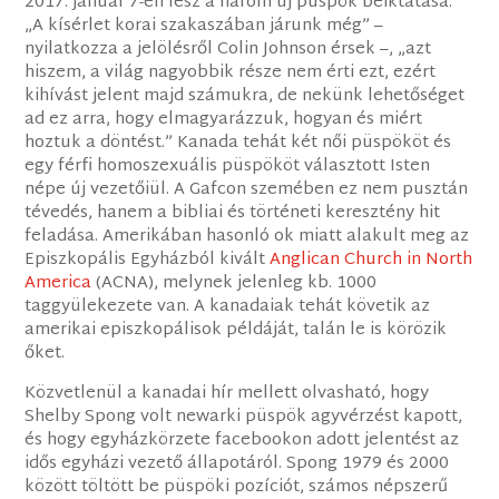
2017. január 7-én lesz a három új püspök beiktatása.
„A kísérlet korai szakaszában járunk még” –
nyilatkozza a jelölésről Colin Johnson érsek –, „azt
hiszem, a világ nagyobbik része nem érti ezt, ezért
kihívást jelent majd számukra, de nekünk lehetőséget
ad ez arra, hogy elmagyarázzuk, hogyan és miért
hoztuk a döntést.” Kanada tehát két női püspököt és
egy férfi homoszexuális püspököt választott Isten
népe új vezetőiül. A Gafcon szemében ez nem pusztán
tévedés, hanem a bibliai és történeti keresztény hit
feladása. Amerikában hasonló ok miatt alakult meg az
Episzkopális Egyházból kivált
Anglican Church in North
America
(ACNA), melynek jelenleg kb. 1000
taggyülekezete van. A kanadaiak tehát követik az
amerikai episzkopálisok példáját, talán le is körözik
őket.
Közvetlenül a kanadai hír mellett olvasható, hogy
Shelby Spong volt newarki püspök agyvérzést kapott,
és hogy egyházkörzete facebookon adott jelentést az
idős egyházi vezető állapotáról. Spong 1979 és 2000
között töltött be püspöki pozíciót, számos népszerű