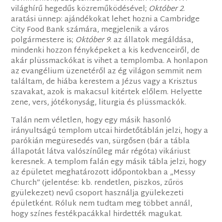
világhírű hegedűs közreműködésével;
Október 2
.
aratási ünnep: ajándékokat lehet hozni a Cambridge
City Food Bank számára, megjelenik a város
polgármestere is;
Október 9
. az állatok megáldása,
mindenki hozzon fényképeket a kis kedvenceiről, de
akár plüssmackókat is vihet a templomba. A honlapon
az evangélium üzenetéről az ég világon semmit nem
találtam, de hiába kerestem a Jézus vagy a Krisztus
szavakat, azok is makacsul kitértek előlem. Helyette
zene, vers, jótékonyság, liturgia és plüssmackók.
Talán nem véletlen, hogy egy másik hasonló
irányultságú templom utcai hirdetőtáblán jelzi, hogy a
parókián megüresedés van, sürgősen (bár a tábla
állapotát látva valószínűleg már régóta) vikáriust
keresnek. A templom falán egy másik tábla jelzi, hogy
az épületet meghatározott időpontokban a „Messy
Church” (jelentése: kb. rendetlen, piszkos, zűrös
gyülekezet) nevű csoport használja gyülekezeti
épületként. Róluk nem tudtam meg többet annál,
hogy színes festékpacákkal hirdették magukat.