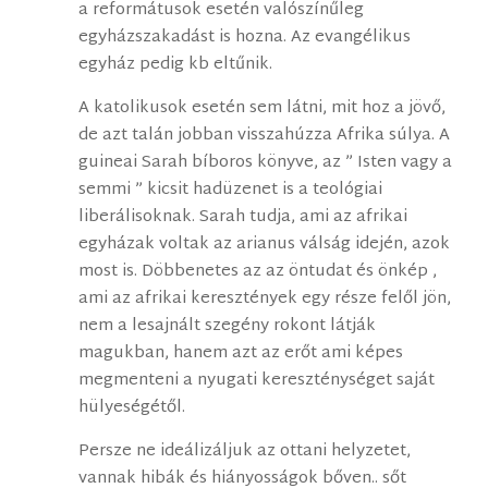
a reformátusok esetén valószínűleg
egyházszakadást is hozna. Az evangélikus
egyház pedig kb eltűnik.
A katolikusok esetén sem látni, mit hoz a jövő,
de azt talán jobban visszahúzza Afrika súlya. A
guineai Sarah bíboros könyve, az ” Isten vagy a
semmi ” kicsit hadüzenet is a teológiai
liberálisoknak. Sarah tudja, ami az afrikai
egyházak voltak az arianus válság idején, azok
most is. Döbbenetes az az öntudat és önkép ,
ami az afrikai keresztények egy része felől jön,
nem a lesajnált szegény rokont látják
magukban, hanem azt az erőt ami képes
megmenteni a nyugati kereszténységet saját
hülyeségétől.
Persze ne ideálizáljuk az ottani helyzetet,
vannak hibák és hiányosságok bőven.. sőt