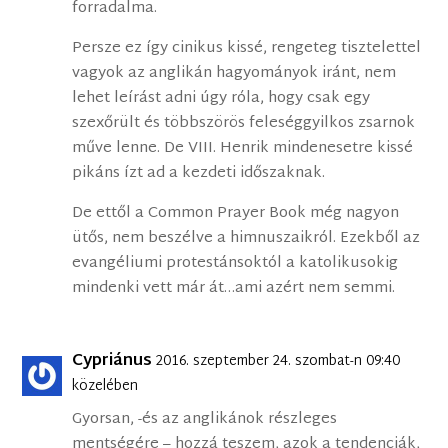
forradalma.
Persze ez így cinikus kissé, rengeteg tisztelettel
vagyok az anglikán hagyományok iránt, nem
lehet leírást adni úgy róla, hogy csak egy
szexőrült és többszörös feleséggyilkos zsarnok
műve lenne. De VIII. Henrik mindenesetre kissé
pikáns ízt ad a kezdeti időszaknak.
De ettől a Common Prayer Book még nagyon
ütős, nem beszélve a himnuszaikról. Ezekből az
evangéliumi protestánsoktól a katolikusokig
mindenki vett már át…ami azért nem semmi.
Cypriánus
2016. szeptember 24. szombat-n 09:40
közelében
Gyorsan, -és az anglikánok részleges
mentségére – hozzá teszem, azok a tendenciák,