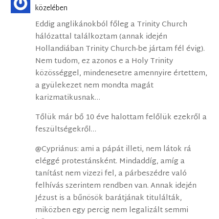
közelében
Eddig anglikánokból főleg a Trinity Church
hálózattal találkoztam (annak idején
Hollandiában Trinity Church-be jártam fél évig).
Nem tudom, ez azonos e a Holy Trinity
közösséggel, mindenesetre amennyire értettem,
a gyülekezet nem mondta magát
karizmatikusnak…
Tőlük már bő 10 éve halottam felőlük ezekről a
feszültségekről…
@Cypriánus: ami a pápát illeti, nem látok rá
eléggé protestánsként. Mindaddíg, amíg a
tanítást nem vizezi fel, a párbeszédre való
felhívás szerintem rendben van. Annak idején
Jézust is a bűnösök barátjának titulálták,
miközben egy percig nem legalizált semmi