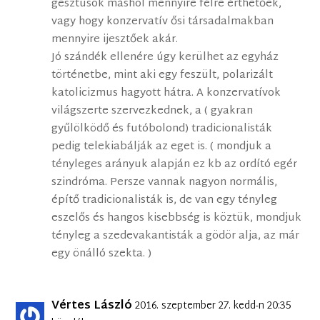
gesztusok máshol mennyire félre érthetőek,
vagy hogy konzervatív ősi társadalmakban
mennyire ijesztőek akár.
Jó szándék ellenére úgy kerülhet az egyház
történetbe, mint aki egy feszült, polarizált
katolicizmus hagyott hátra. A konzervatívok
világszerte szervezkednek, a ( gyakran
gyűlölködő és futóbolond) tradicionalisták
pedig telekiabálják az eget is. ( mondjuk a
tényleges arányuk alapján ez kb az ordító egér
szindróma. Persze vannak nagyon normális,
építő tradicionalisták is, de van egy tényleg
eszelős és hangos kisebbség is köztük, mondjuk
tényleg a szedevakantisták a gödör alja, az már
egy önálló szekta. )
Vértes László
2016. szeptember 27. kedd-n 20:35