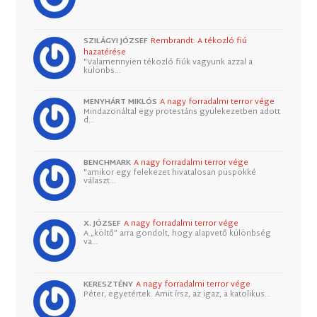
SZILÁGYI JÓZSEF
Rembrandt: A tékozló fiú
hazatérése
"Valamennyien tékozló fiúk vagyunk azzal a
különbs…
MENYHÁRT MIKLÓS
A nagy forradalmi terror vége
Mindazonáltal egy protestáns gyülekezetben adott
d…
BENCHMARK
A nagy forradalmi terror vége
"amikor egy felekezet hivatalosan püspökké
választ…
X. JÓZSEF
A nagy forradalmi terror vége
A „költő” arra gondolt, hogy alapvető különbség
va…
KERESZTÉNY
A nagy forradalmi terror vége
Péter, egyetértek. Amit írsz, az igaz, a katolikus…