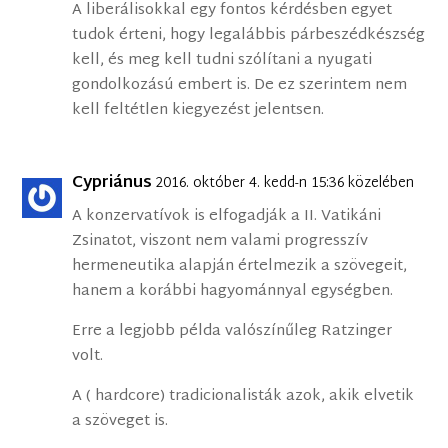
A liberálisokkal egy fontos kérdésben egyet
tudok érteni, hogy legalábbis párbeszédkészség
kell, és meg kell tudni szólítani a nyugati
gondolkozású embert is. De ez szerintem nem
kell feltétlen kiegyezést jelentsen.
Cypriánus
2016. október 4. kedd-n 15:36 közelében
A konzervatívok is elfogadják a II. Vatikáni
Zsinatot, viszont nem valami progresszív
hermeneutika alapján értelmezik a szövegeit,
hanem a korábbi hagyománnyal egységben.
Erre a legjobb példa valószínűleg Ratzinger
volt.
A ( hardcore) tradicionalisták azok, akik elvetik
a szöveget is.