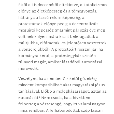
Ettől a kis döccenőtől eltekintve, a katolicizmus
előnye az életképesség és a tömegvonzás,
hátránya a lassú reformképesség, a
protestánsok előnye pedig a decentralizált
megújító képesség (mármint pár száz éve még
volt nekik ilyen, mára kicsit beleragadtak a
múltjukba, elfáradtak, és jelentősen vesztettek
a vonzerejükből). A protestpárt rosszul jár, ha
kormányra kerül, a protestegyház szintén
túlnyeri magát, amikor lázadóból autoritássá
merevedik.
Veszélyes, ha az ember Gizikétől gőzekéig
mindent kompatibilissé akar magyarázni Jézus
tanításával. Előbb a melegházasságot, aztán az
eutanáziát? Nem csoda, ha a hívekben
felberreg a vészcsengő, hogy itt valami nagyon
nincs rendben. A felháborodottak szép lassan