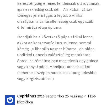
kereszténység ellenes tendenciák ott is vannak,
igaz ezek eddig csak dél – Afrikában váltak
tömeges jelenséggé, a legtöbb Afrikai
országban a vallásellenesség csak egy szűk
értelmiségi réteg ópiuma.
Mondjuk ha a következő pápa afrikai lenne,
akkor az konzervatív kurzus lenne, semmi
kétség. (a liberális Kasper bíboros , de pláne
Godfried Daneels valószínűleg csatakosan
ébred, ha rémálmaiban megjelenik egy guineai
vagy kenyai pápa. Mondjuk Daneels akkor
mehetne is szépen nunciusnak Bangladeshbe
vagy Kirgizisztánba. )
Cypriánus
2016. szeptember 25. vasárnap-n 11:36
közelében