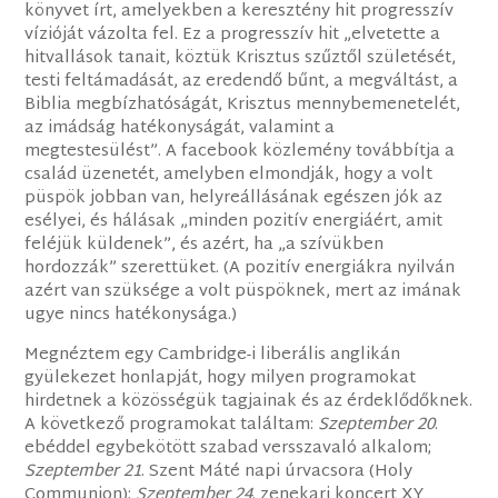
könyvet írt, amelyekben a keresztény hit progresszív
vízióját vázolta fel. Ez a progresszív hit „elvetette a
hitvallások tanait, köztük Krisztus szűztől születését,
testi feltámadását, az eredendő bűnt, a megváltást, a
Biblia megbízhatóságát, Krisztus mennybemenetelét,
az imádság hatékonyságát, valamint a
megtestesülést”. A facebook közlemény továbbítja a
család üzenetét, amelyben elmondják, hogy a volt
püspök jobban van, helyreállásának egészen jók az
esélyei, és hálásak „minden pozitív energiáért, amit
feléjük küldenek”, és azért, ha „a szívükben
hordozzák” szerettüket. (A pozitív energiákra nyilván
azért van szüksége a volt püspöknek, mert az imának
ugye nincs hatékonysága.)
Megnéztem egy Cambridge-i liberális anglikán
gyülekezet honlapját, hogy milyen programokat
hirdetnek a közösségük tagjainak és az érdeklődőknek.
A következő programokat találtam:
Szeptember 20
.
ebéddel egybekötött szabad versszavaló alkalom;
Szeptember 21
. Szent Máté napi úrvacsora (Holy
Communion);
Szeptember 24
. zenekari koncert XY