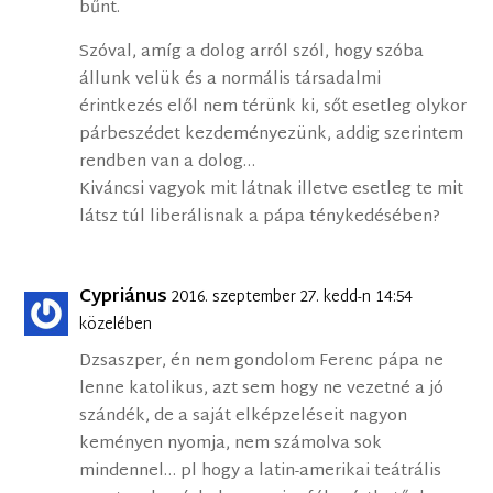
bűnt.
Szóval, amíg a dolog arról szól, hogy szóba
állunk velük és a normális társadalmi
érintkezés elől nem térünk ki, sőt esetleg olykor
párbeszédet kezdeményezünk, addig szerintem
rendben van a dolog…
Kiváncsi vagyok mit látnak illetve esetleg te mit
látsz túl liberálisnak a pápa ténykedésében?
Cypriánus
2016. szeptember 27. kedd-n 14:54
közelében
Dzsaszper, én nem gondolom Ferenc pápa ne
lenne katolikus, azt sem hogy ne vezetné a jó
szándék, de a saját elképzeléseit nagyon
keményen nyomja, nem számolva sok
mindennel… pl hogy a latin-amerikai teátrális