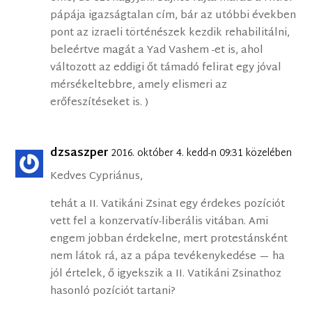
pápája igazságtalan cím, bár az utóbbi években
pont az izraeli történészek kezdik rehabilitálni,
beleértve magát a Yad Vashem -et is, ahol
változott az eddigi őt támadó felirat egy jóval
mérsékeltebbre, amely elismeri az
erőfeszítéseket is. )
dzsaszper
2016. október 4. kedd-n 09:31 közelében
Kedves Cypriánus,
tehát a II. Vatikáni Zsinat egy érdekes pozíciót
vett fel a konzervatív-liberális vitában. Ami
engem jobban érdekelne, mert protestánsként
nem látok rá, az a pápa tevékenykedése — ha
jól értelek, ő igyekszik a II. Vatikáni Zsinathoz
hasonló pozíciót tartani?