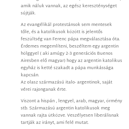
amik náluk vannak, az egész kereszténységet
sújtják.
Az evangélikál protestánsok sem mentesek
tőle, és a katolikusok között is jelentős
feszültség van Ferenc pápa megválasztása óta.
Érdemes megemlíteni, beszéltem egy argentin
hölggyel ( aki amúgy 2-3 generációs Buenos
Airesben elő magyar) hogy az argentin katolikus
egyház is ketté szakadt a pápa munkássága
kapcsán.
Az olasz származású italo- argentinok, saját
vérei rajonganak érte.
Viszont a hispán , lengyel, arab, magyar, örmény
stb. Származású argentin katolikusok meg
vannak rajta ütközve. Veszélyesen liberálisnak
tartják az irányt, ami felé mutat.