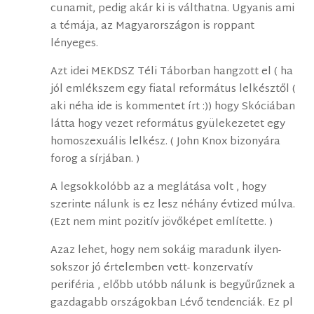
cunamit, pedig akár ki is válthatna. Ugyanis ami
a témája, az Magyarországon is roppant
lényeges.
Azt idei MEKDSZ Téli Táborban hangzott el ( ha
jól emlékszem egy fiatal református lelkésztől (
aki néha ide is kommentet írt :)) hogy Skóciában
látta hogy vezet református gyülekezetet egy
homoszexuális lelkész. ( John Knox bizonyára
forog a sírjában. )
A legsokkolóbb az a meglátása volt , hogy
szerinte nálunk is ez lesz néhány évtized múlva.
(Ezt nem mint pozitív jövőképet említette. )
Azaz lehet, hogy nem sokáig maradunk ilyen-
sokszor jó értelemben vett- konzervatív
periféria , előbb utóbb nálunk is begyűrűznek a
gazdagabb országokban Lévő tendenciák. Ez pl