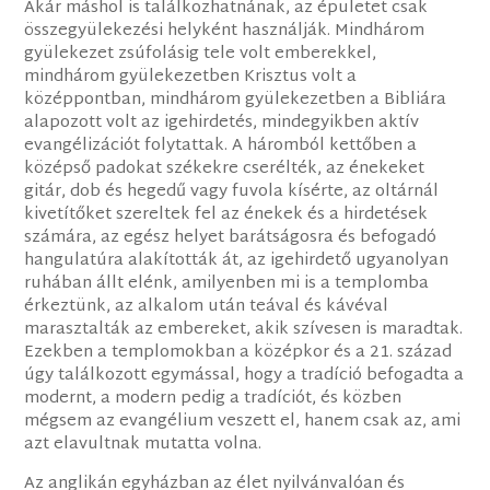
Akár máshol is találkozhatnának, az épületet csak
összegyülekezési helyként használják. Mindhárom
gyülekezet zsúfolásig tele volt emberekkel,
mindhárom gyülekezetben Krisztus volt a
középpontban, mindhárom gyülekezetben a Bibliára
alapozott volt az igehirdetés, mindegyikben aktív
evangélizációt folytattak. A háromból kettőben a
középső padokat székekre cserélték, az énekeket
gitár, dob és hegedű vagy fuvola kísérte, az oltárnál
kivetítőket szereltek fel az énekek és a hirdetések
számára, az egész helyet barátságosra és befogadó
hangulatúra alakították át, az igehirdető ugyanolyan
ruhában állt elénk, amilyenben mi is a templomba
érkeztünk, az alkalom után teával és kávéval
marasztalták az embereket, akik szívesen is maradtak.
Ezekben a templomokban a középkor és a 21. század
úgy találkozott egymással, hogy a tradíció befogadta a
modernt, a modern pedig a tradíciót, és közben
mégsem az evangélium veszett el, hanem csak az, ami
azt elavultnak mutatta volna.
Az anglikán egyházban az élet nyilvánvalóan és