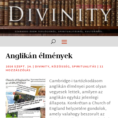
Anglikán élmények
2016 SZEPT. 24.
|
DIVINITY
,
KÖZÖSSÉG
,
SPIRITUALITÁS
|
12
HOZZÁSZÓLÁS
Cambridge-i tartózkodásom
anglikán élményei pont olyan
vegyesek lettek, amilyen az
anglikán egyház jelenlegi
állapota. Konkrétan a Church of
England helyzetére gondolok,
amely valahogy beszorult az