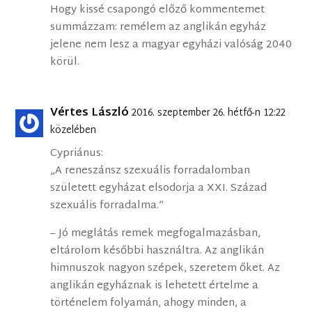
Hogy kissé csapongó előző kommentemet
summázzam: remélem az anglikán egyház
jelene nem lesz a magyar egyházi valóság 2040
körül.
Vértes László
2016. szeptember 26. hétfő-n 12:22
közelében
Cypriánus:
„A reneszánsz szexuális forradalomban
született egyházat elsodorja a XXI. Század
szexuális forradalma.”
– Jó meglátás remek megfogalmazásban,
eltárolom későbbi használtra. Az anglikán
himnuszok nagyon szépek, szeretem őket. Az
anglikán egyháznak is lehetett értelme a
történelem folyamán, ahogy minden, a