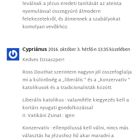
leválnak a Jézus eredeti tanítását az ateista
nyomulással összegyúró álmodern
felekezetekről, és átmennek a szabályokat
komolyan vevőkhöz.
Cypriánus
2016. október 3. hétfő-n 13:35 közelében
Kedves Dzsaszper!
Ross Douthat szerintem nagyon jól összefoglalja
mi a különbség a „liberális ” és a „konzervatív ”
katolikusok és a tradicionalisták között.
Liberális katolikus : valamiféle kiegyezés kell a
kortárs nyugati gondolkozással
II. Vatikáni Zsinat : igen
Konzervatív : ellenpólussá kell válni, nincs más
választás ha Jézushoz hű akar maradni a