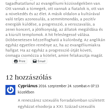
tagadhatatlanul az evangéliumi közösségekben van.
Ott vannak a tömegek, ott vannak a fiatalok is, ott van
a növekedés és az élet. A másik oldalon a kultúrával
való teljes azonosulás, a semmitmondás, a pozitív
energiák küldése, a progresszió, a versszavalás, a
zenei koncert, a jótékonyság, az állatok megáldása és
a kiürült templomok. A hit feleslegessé válása.
Döbbenetesen kézzelfogható a különbség. Az anglikán
egyház egyetlen reménye az, ha az evangéliumiakra
hallgat. Ha az egyház a progresszió útját követi,
önmaga csomózza a kötelet, amire felakasztja magát.
Print
Email
12 hozzászólás
Cypriánus
2016. szeptember 24. szombat-n 07:13
közelében
A reneszánsz szexuális forradalomban született
egyházat elsodorja a XXI. Század szexuális