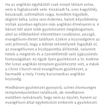
Ha az anglikán egyházból csak ennyit láttam volna,
nem is foglakoznék vele. Kiszáradt fa, üres kagylóhéj,
beszáradt, szétmállott csiga, levedlett kígyóbőr,
döglött béka: szóra sem érdemes, halott képződmény.
Voltak azonban egészen más anglikán élményeim is. A
három hét alatt több gyülekezetet meglátogattam,
ahol az előbbiekkel ellentétben csodálatos, pezsgő,
evangéliumi életet találtam. Ezekre a közösségekre az
volt jellemző, hogy a Bibliát tekintélynek fogadták el,
az evangéliumot a középpontba állították, valamint
hittek a megtérés és a Szentlélektől való újjászületés
fontosságában. Az egyik ilyen gyülekezet a St. Andrew
the Great anglikán templom gyülekezete volt, a másik
a Christ Church nevű evangéliumi gyülekezet, a
harmadik a Holy Trinity karizmatikus anglikán
közösség.
Mindhárom gyülekezet gyönyörű, színes ólomüveges
templomépületben találkozik, de mindhárom
esetében nyilvánvaló, hogy nem az épület, hanem az
evangélium által egybekötött emberek a gyülekezet.