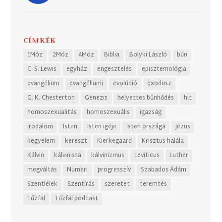
CÍMKÉK
1Móz
2Móz
4Móz
Biblia
Bolyki László
bűn
C. S. Lewis
egyház
engesztelés
episztemológia
evangélium
evangéliumi
evolúció
exodusz
G. K. Chesterton
Genezis
helyettes bűnhődés
hit
homoszexualitás
homoszexuális
igazság
irodalom
Isten
Isten igéje
Isten országa
Jézus
kegyelem
kereszt
Kierkegaard
Krisztus halála
Kálvin
kálvinista
kálvinizmus
Leviticus
Luther
megváltás
Numeri
progresszív
Szabados Ádám
Szentlélek
Szentírás
szeretet
teremtés
Tűzfal
Tűzfal podcast