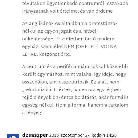
tévútakon ügyetlenkedő centrumról leszakadó
irányzatnak volt értelme, és van érdeme.
Az anglikánok és általában a protestánsok
nélkül az egyén jogait és a hitbéli
önkéntességet tiszteletben tartó modern
egyházi szemlélet NEM JÖHETETT VOLNA
LÉTRE, köszönet érte.
A centrum és a periféria mára sokkal közelebb
került egymáshoz, mint valaha, így ideje, hogy
összenőjön, ami összetartozik. Ez alatt nem
„rekatolizálást” értek, hanem az egységben
rejlő előnyök önkéntes belátását, akár formális
egység nélkül. Nem a forma, hanem a tartalom
a lényeg.
dzsaszper
2016. szeptember 27. kedd-n 14:26