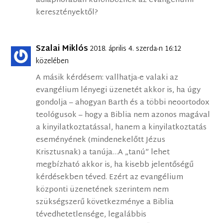
adiaphorában különböznek az evangéliumi
keresztényektől?
Szalai Miklós
2018. április 4. szerda-n 16:12
közelében
A másik kérdésem: vallhatja-e valaki az
evangélium lényegi üzenetét akkor is, ha úgy
gondolja – ahogyan Barth és a többi neoortodox
teológusok – hogy a Biblia nem azonos magával
a kinyilatkoztatással, hanem a kinyilatkoztatás
eseményének (mindenekelőtt Jézus
Krisztusnak) a tanúja…A „tanú” lehet
megbízható akkor is, ha kisebb jelentőségű
kérdésekben téved. Ezért az evangélium
központi üzenetének szerintem nem
szükségszerű következménye a Biblia
tévedhetetlensége, legalábbis