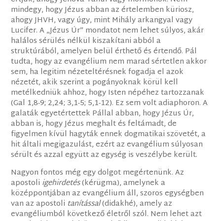
mindegy, hogy Jézus abban az értelemben küriosz,
ahogy JHVH, vagy úgy, mint Mihály arkangyal vagy
Lucifer. A „Jézus Úr” mondatot nem lehet súlyos, akár
halálos sérülés nélkül kiszakítani abból a
struktúrából, amelyen belül érthető és értendő. Pál
tudta, hogy az evangélium nem marad sértetlen akkor
sem, ha legitim nézeteltérésnek fogadja el azok
nézetét, akik szerint a pogányoknak körül kell
metélkedniük ahhoz, hogy Isten népéhez tartozzanak
(Gal 1,8-9; 2,24; 3,1-5; 5,1-12). Ez sem volt adiaphoron. A
galaták egyetértettek Pállal abban, hogy Jézus Úr,
abban is, hogy Jézus meghalt és feltámadt, de
figyelmen kívül hagyták ennek dogmatikai szövetét, a
hit általi megigazulást, ezért az evangélium súlyosan
sérült és azzal együtt az egység is veszélybe került.
Nagyon fontos még egy dolgot megértenünk. Az
apostoli
igehirdetés
(kérügma), amelynek a
középpontjában az evangélium áll, szoros egységben
van az apostoli
tanítással
(didakhé), amely az
evangéliumból következő életről szól. Nem lehet azt