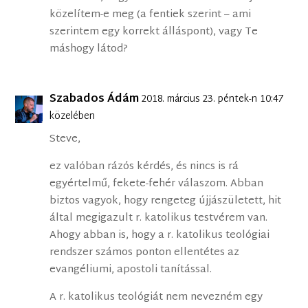
közelítem-e meg (a fentiek szerint – ami
szerintem egy korrekt álláspont), vagy Te
máshogy látod?
Szabados Ádám
2018. március 23. péntek-n 10:47
közelében
Steve,
ez valóban rázós kérdés, és nincs is rá
egyértelmű, fekete-fehér válaszom. Abban
biztos vagyok, hogy rengeteg újjászületett, hit
által megigazult r. katolikus testvérem van.
Ahogy abban is, hogy a r. katolikus teológiai
rendszer számos ponton ellentétes az
evangéliumi, apostoli tanítással.
A r. katolikus teológiát nem nevezném egy