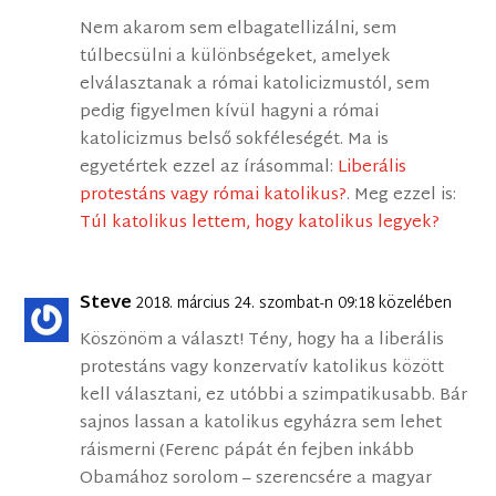
Nem akarom sem elbagatellizálni, sem
túlbecsülni a különbségeket, amelyek
elválasztanak a római katolicizmustól, sem
pedig figyelmen kívül hagyni a római
katolicizmus belső sokféleségét. Ma is
egyetértek ezzel az írásommal:
Liberális
protestáns vagy római katolikus?
. Meg ezzel is:
Túl katolikus lettem, hogy katolikus legyek?
Steve
2018. március 24. szombat-n 09:18 közelében
Köszönöm a választ! Tény, hogy ha a liberális
protestáns vagy konzervatív katolikus között
kell választani, ez utóbbi a szimpatikusabb. Bár
sajnos lassan a katolikus egyházra sem lehet
ráismerni (Ferenc pápát én fejben inkább
Obamához sorolom – szerencsére a magyar