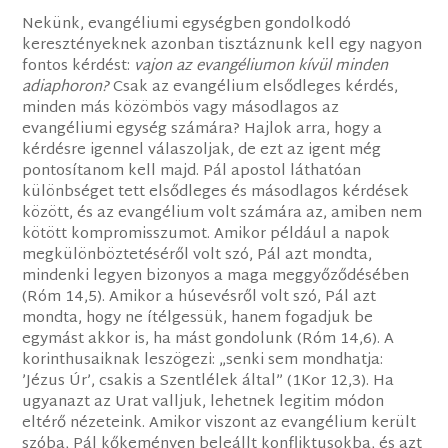
Nekünk, evangéliumi egységben gondolkodó
keresztényeknek azonban tisztáznunk kell egy nagyon
fontos kérdést:
vajon az evangéliumon kívül minden
adiaphoron?
Csak az evangélium elsődleges kérdés,
minden más közömbös vagy másodlagos az
evangéliumi egység számára? Hajlok arra, hogy a
kérdésre igennel válaszoljak, de ezt az igent még
pontosítanom kell majd. Pál apostol láthatóan
különbséget tett elsődleges és másodlagos kérdések
között, és az evangélium volt számára az, amiben nem
kötött kompromisszumot. Amikor például a napok
megkülönböztetéséről volt szó, Pál azt mondta,
mindenki legyen bizonyos a maga meggyőződésében
(Róm 14,5). Amikor a húsevésről volt szó, Pál azt
mondta, hogy ne ítélgessük, hanem fogadjuk be
egymást akkor is, ha mást gondolunk (Róm 14,6). A
korinthusaiknak leszögezi: „senki sem mondhatja:
’Jézus Úr’, csakis a Szentlélek által” (1Kor 12,3). Ha
ugyanazt az Urat valljuk, lehetnek legitim módon
eltérő nézeteink. Amikor viszont az evangélium került
szóba, Pál kőkeményen beleállt konfliktusokba, és azt