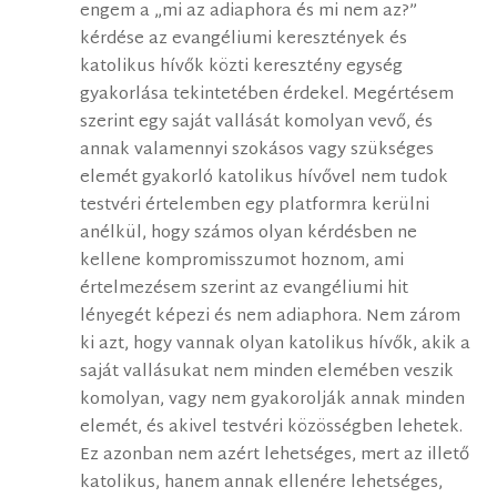
engem a „mi az adiaphora és mi nem az?”
kérdése az evangéliumi keresztények és
katolikus hívők közti keresztény egység
gyakorlása tekintetében érdekel. Megértésem
szerint egy saját vallását komolyan vevő, és
annak valamennyi szokásos vagy szükséges
elemét gyakorló katolikus hívővel nem tudok
testvéri értelemben egy platformra kerülni
anélkül, hogy számos olyan kérdésben ne
kellene kompromisszumot hoznom, ami
értelmezésem szerint az evangéliumi hit
lényegét képezi és nem adiaphora. Nem zárom
ki azt, hogy vannak olyan katolikus hívők, akik a
saját vallásukat nem minden elemében veszik
komolyan, vagy nem gyakorolják annak minden
elemét, és akivel testvéri közösségben lehetek.
Ez azonban nem azért lehetséges, mert az illető
katolikus, hanem annak ellenére lehetséges,