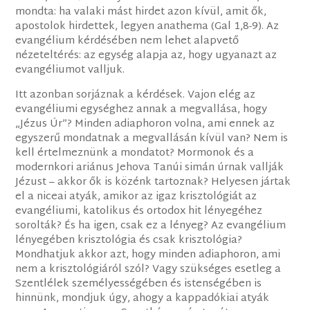
mondta: ha valaki mást hirdet azon kívül, amit ők,
apostolok hirdettek, legyen anathema (Gal 1,8-9). Az
evangélium kérdésében nem lehet alapvető
nézeteltérés: az egység alapja az, hogy ugyanazt az
evangéliumot valljuk.
Itt azonban sorjáznak a kérdések. Vajon elég az
evangéliumi egységhez annak a megvallása, hogy
„Jézus Úr”? Minden adiaphoron volna, ami ennek az
egyszerű mondatnak a megvallásán kívül van? Nem is
kell értelmeznünk a mondatot? Mormonok és a
modernkori ariánus Jehova Tanúi simán úrnak vallják
Jézust – akkor ők is közénk tartoznak? Helyesen jártak
el a niceai atyák, amikor az igaz krisztológiát az
evangéliumi, katolikus és ortodox hit lényegéhez
sorolták? És ha igen, csak ez a lényeg? Az evangélium
lényegében krisztológia és csak krisztológia?
Mondhatjuk akkor azt, hogy minden adiaphoron, ami
nem a krisztológiáról szól? Vagy szükséges esetleg a
Szentlélek személyességében és istenségében is
hinnünk, mondjuk úgy, ahogy a kappadókiai atyák