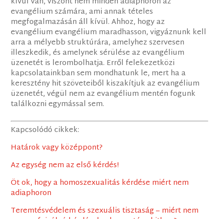
kívül van, viszont nem minden adiaphoron az
evangélium számára, ami annak tételes
megfogalmazásán áll kívül. Ahhoz, hogy az
evangélium evangélium maradhasson, vigyáznunk kell
arra a mélyebb struktúrára, amelyhez szervesen
illeszkedik, és amelynek sérülése az evangélium
üzenetét is lerombolhatja. Erről felekezetközi
kapcsolatainkban sem mondhatunk le, mert ha a
keresztény hit szöveteiből kiszakítjuk az evangélium
üzenetét, végül nem az evangélium mentén fogunk
találkozni egymással sem.
Kapcsolódó cikkek:
Határok vagy középpont?
Az egység nem az első kérdés!
Öt ok, hogy a homoszexualitás kérdése miért nem
adiaphoron
Teremtésvédelem és szexuális tisztaság – miért nem