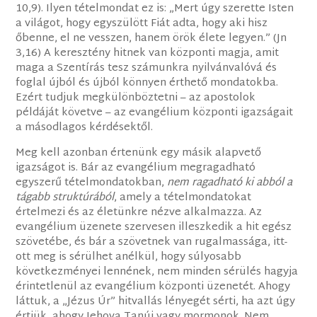
10,9). Ilyen tételmondat ez is: „Mert úgy szerette Isten
a világot, hogy egyszülött Fiát adta, hogy aki hisz
őbenne, el ne vesszen, hanem örök élete legyen.” (Jn
3,16) A keresztény hitnek van központi magja, amit
maga a Szentírás tesz számunkra nyilvánvalóvá és
foglal újból és újból könnyen érthető mondatokba.
Ezért tudjuk megkülönböztetni – az apostolok
példáját követve – az evangélium központi igazságait
a másodlagos kérdésektől.
Meg kell azonban értenünk egy másik alapvető
igazságot is. Bár az evangélium megragadható
egyszerű tételmondatokban,
nem ragadható ki abból a
tágabb struktúrából
, amely a tételmondatokat
értelmezi és az életünkre nézve alkalmazza. Az
evangélium üzenete szervesen illeszkedik a hit egész
szövetébe, és bár a szövetnek van rugalmassága, itt-
ott meg is sérülhet anélkül, hogy súlyosabb
következményei lennének, nem minden sérülés hagyja
érintetlenül az evangélium központi üzenetét. Ahogy
láttuk, a „Jézus Úr” hitvallás lényegét sérti, ha azt úgy
értjük, ahogy Jehova Tanúi vagy mormonok. Nem