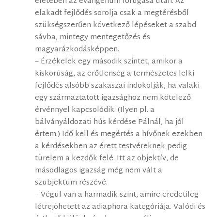
életében az evangélium lórúgása után. Az
elakadt fejlődés sorolja csak a megtérésből
szükségszerűen következő lépéseket a szabd
sávba, mintegy mentegetőzés és
magyarázkodásképpen.
– Érzékelek egy második szintet, amikor a
kiskorúság, az erőtlenség a természetes lelki
fejlődés alsóbb szakaszai indokolják, ha valaki
egy származtatott igazsághoz nem kötelező
érvénnyel kapcsolódik. (Ilyen pl. a
bálványáldozati hús kérdése Pálnál, ha jól
értem.) Idő kell és megértés a hívőnek ezekben
a kérdésekben az érett testvéreknek pedig
türelem a kezdők felé. Itt az objektív, de
másodlagos igazság még nem vált a
szubjektum részévé.
– Végül van a harmadik szint, amire eredetileg
létrejöhetett az adiaphora kategóriája. Valódi és