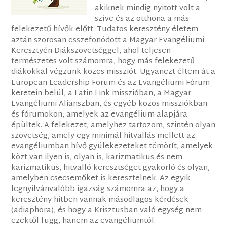
akiknek mindig nyitott volt a
szíve és az otthona a más
felekezetű hívők előtt. Tudatos keresztény életem
aztán szorosan összefonódott a Magyar Evangéliumi
Keresztyén Diákszövetséggel, ahol teljesen
természetes volt számomra, hogy más felekezetű
diákokkal végzünk közös missziót. Ugyanezt éltem át a
European Leadership Forum és az Evangéliumi Fórum
keretein belül, a Latin Link misszióban, a Magyar
Evangéliumi Alianszban, és egyéb közös missziókban
és fórumokon, amelyek az evangélium alapjára
épültek. A felekezet, amelyhez tartozom, szintén olyan
szövetség, amely egy minimál-hitvallás mellett az
evangéliumban hívő gyülekezeteket tömörít, amelyek
közt van ilyen is, olyan is, karizmatikus és nem
karizmatikus, hitvalló keresztséget gyakorló és olyan,
amelyben csecsemőket is keresztelnek. Az egyik
legnyilvánvalóbb igazság számomra az, hogy a
keresztény hitben vannak másodlagos kérdések
(adiaphora), és hogy a Krisztusban való egység nem
ezektől függ, hanem az evangéliumtól.