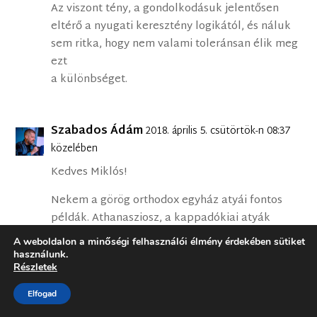
Az viszont tény, a gondolkodásuk jelentősen
eltérő a nyugati keresztény logikától, és náluk
sem ritka, hogy nem valami toleránsan élik meg
ezt
a különbséget.
Szabados Ádám
2018. április 5. csütörtök-n 08:37
közelében
Kedves Miklós!
Nekem a görög orthodox egyház atyái fontos
példák. Athanasziosz, a kappadókiai atyák
(Baszileiosz és a két Gergely) vagy
A weboldalon a minőségi felhasználói élmény érdekében sütiket
Krüszosztomosz a hitem hősei. Más nyelvezettel
használunk.
Részletek
és hangsúlyokkal, de ugyanazt a megváltást és
reménységet írták le, amiben én is hiszek.
Elfogad
Krüszosztomosz sokat írt Krisztus helyettes