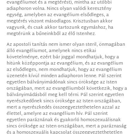
evangéliumot és a megtérést), mintha az utóbbi
adiaphoron volna. Nincs olyan valódi keresztény
egység, amelyben az evangélium elsődleges, a
megtérés viszont másodlagos. Krisztusban akkor
vagyunk, és csak akkor tartozunk egymáshoz, ha
megtérünk a bűneinkből az élő Istenhez.
Az apostoli tanítás nem ismer olyan steril, önmagában
álló evangéliumot, amelynek nincs etikai
követelménye, ezért bár joggal mondhatjuk, hogy a
hitünk középpontja az evangélium, és az evangélium
az elsődleges, nem mondhatjuk, hogy az evangélium
üzenetén kívül minden adiaphoron lenne. Pál szerint
egyetlen bálványimádónak sincs öröksége az Isten
országában, mert az evangéliumból következik, hogy a
bálványimádásból meg kell térni. Pál szerint egyetlen
nyerészkedőnek sincs öröksége az Isten országában,
mert a nyerészkedés összeegyeztethetelen azzal az
élettel, amelyre az evangélium hív. Pál szerint
egyetlen paráznának és gyakorló homoszexuálisnak
sincs öröksége az Isten országában, mert a paráznaság
és a homoszexuális kapcsolat összeegyeztethetetlen