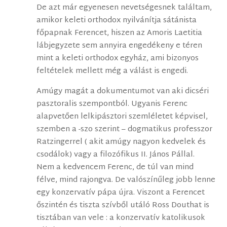
De azt már egyenesen nevetségesnek találtam,
amikor keleti orthodox nyilvánítja sátánista
főpapnak Ferencet, hiszen az Amoris Laetitia
lábjegyzete sem annyira engedékeny e téren
mint a keleti orthodox egyház, ami bizonyos
feltételek mellett még a válást is engedi.
Amúgy magát a dokumentumot van aki dicséri
pasztoralis szempontból. Ugyanis Ferenc
alapvetően lelkipásztori szemléletet képvisel,
szemben a -szo szerint – dogmatikus professzor
Ratzingerrel ( akit amúgy nagyon kedvelek és
csodálok) vagy a filozófikus II. János Pállal.
Nem a kedvencem Ferenc, de túl van mind
félve, mind rajongva. De valószínűleg jobb lenne
egy konzervatív pápa újra. Viszont a Ferencet
őszintén és tiszta szívből utáló Ross Douthat is
tisztában van vele : a konzervatív katolikusok