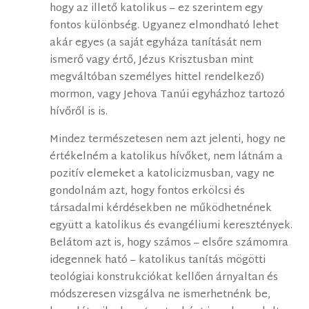
hogy az illető katolikus – ez szerintem egy
fontos különbség. Ugyanez elmondható lehet
akár egyes (a saját egyháza tanítását nem
ismerő vagy értő, Jézus Krisztusban mint
megváltóban személyes hittel rendelkező)
mormon, vagy Jehova Tanúi egyházhoz tartozó
hívőről is is.
Mindez természetesen nem azt jelenti, hogy ne
értékelném a katolikus hívőket, nem látnám a
pozitív elemeket a katolicizmusban, vagy ne
gondolnám azt, hogy fontos erkölcsi és
társadalmi kérdésekben ne működhetnének
együtt a katolikus és evangéliumi keresztények.
Belátom azt is, hogy számos – elsőre számomra
idegennek ható – katolikus tanítás mögötti
teológiai konstrukciókat kellően árnyaltan és
módszeresen vizsgálva ne ismerhetnénk be,