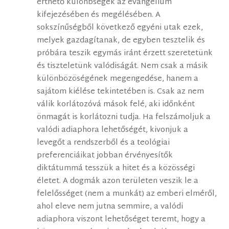
érthető különbségek az evangélium
kifejezésében és megélésében. A
sokszínűségből következő egyéni utak ezek,
melyek gazdagítanak, de egyben tesztelik és
próbára teszik egymás iránt érzett szeretetünk
és tiszteletünk valódiságát. Nem csak a másik
különbözöségének megengedése, hanem a
sajátom kiélése tekintetében is. Csak az nem
válik korlátozóvá mások felé, aki időnként
önmagát is korlátozni tudja. Ha felszámoljuk a
valódi adiaphora lehetőségét, kivonjuk a
levegőt a rendszerből és a teológiai
preferenciáikat jobban érvényesítők
diktátummá tesszük a hitet és a közösségi
életet. A dogmák azon területen veszik le a
felelősséget (nem a munkát) az emberi elméről,
ahol eleve nem jutna semmire, a valódi
adiaphora viszont lehetőséget teremt, hogy a