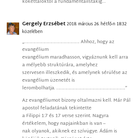
kokettálóktól a fundamentailstákig…
Gergely Erzsébet
2018. március 26. hétfő-n 18:32
közelében
„…………………………………………. Ahhoz, hogy az
evangélium
evangélium maradhasson, vigyáznunk kell arra
a mélyebb struktúrára, amelyhez
szervesen illeszkedik, és amelynek sérülése az
evangélium üzenetét is
lerombolhatja. …………………………………………………….”
Az evangéliumot bizony oltalmazni kell. Már Pál
apostol feladatának tekintette
a Filippi 1:7 és 17 verse szerint. Nagyra
értékelem, hogy napjainkban is van –
nak olyanok, akiknek ez szívügye. Ádám is