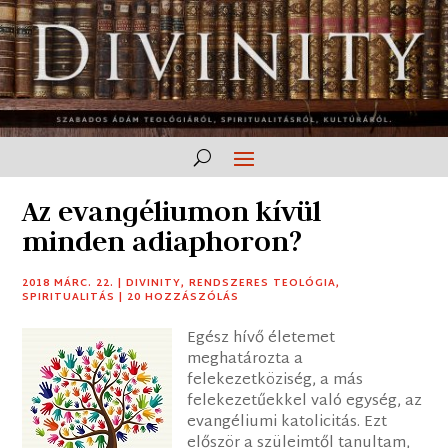
Az evangéliumon kívül
minden adiaphoron?
2018 MÁRC. 22.
|
DIVINITY
,
RENDSZERES TEOLÓGIA
,
SPIRITUALITÁS
|
20 HOZZÁSZÓLÁS
Egész hívő életemet
meghatározta a
felekezetköziség, a más
felekezetűekkel való egység, az
evangéliumi katolicitás. Ezt
először a szüleimtől tanultam,