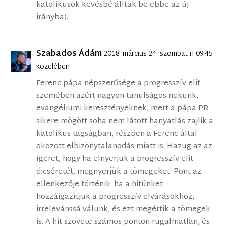
katolikusok kevésbé álltak be ebbe az új
irányba).
Szabados Ádám
2018. március 24. szombat-n 09:45
közelében
Ferenc pápa népszerűsége a progresszív elit
szemében azért nagyon tanulságos nekünk,
evangéliumi keresztényeknek, mert a pápa PR
sikere mögött soha nem látott hanyatlás zajlik a
katolikus tagságban, részben a Ferenc által
okozott elbizonytalanodás miatt is. Hazug az az
ígéret, hogy ha elnyerjük a progresszív elit
dicséretét, megnyerjük a tömegeket. Pont az
ellenkezője történik: ha a hitünket
hozzáigazítjuk a progresszív elvárásokhoz,
irrelevánssá válunk, és ezt megértik a tömegek
is. A hit szövete számos ponton rugalmatlan, és