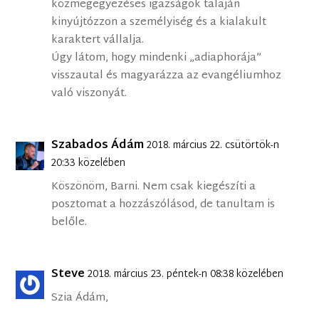
közmegegyezéses igazságok talaján
kinyújtózzon a személyiség és a kialakult
karaktert vállalja.
Úgy látom, hogy mindenki „adiaphorája”
visszautal és magyarázza az evangéliumhoz
való viszonyát.
Szabados Ádám
2018. március 22. csütörtök-n
20:33 közelében
Köszönöm, Barni. Nem csak kiegészíti a
posztomat a hozzászólásod, de tanultam is
belőle.
Steve
2018. március 23. péntek-n 08:38 közelében
Szia Ádám,