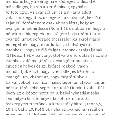
mondani, hogy a kérügma elsődleges, a didakhé
másodlagos, hiszen a kettő mindig egymást
feltételezte. Az evangélium és a mi arra adott
válaszunk együtt szükségesek az üdvösséghez. Pál
saját küldetését nem csak abban látta, hogy az
evangéliumot hirdesse (Róm 1,1), de abban is, hogy a
népeket a hit engedelmességére hívja (Róm 1,5). Az
evangéliumot befogadó thesszalonikaiakról mások
emlegették, hogyan fordultak „a bálványoktól
Istenhez”, hogy az élő és igaz Istennek szolgáljanak
(1Thessz 1,9). A bálványoktól való elfordulás és az élő
Istenhez való megtérés az evangéliumra adott
egyetlen helyes és szükséges reakció. Vajon
mondhatjuk-e azt, hogy az elsődleges kérdés az
evangélium, viszont az, hogy megtérünk-e a
bálványoktól Istenhez, másodlagos, amelyben legitim
nézeteltérés lehetséges köztünk? Mondott volna Pál
ilyet? Ez elképzelhetetlen. A bálványimádást soha,
semmilyen körülmények között nem tartotta
összeegyeztethetőnek a keresztény hittel (1Kor 6,9;
10,14; Gal 5,20; Kol 3,5), noha az evangélium szűken