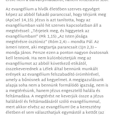
értve nem a bálványimádásról, hanem Krisztusról szól.
Az evangélium a hívők életében szerves egységet
képez az abból fakadó paranccsal, hogy térjünk meg
(ApCsel 14,15). Jézus is azt tanította, hogy az
evangéliumban való hit szerves kapcsolatban áll a
megtéréssel: „Térjetek meg, és higgyetek az
evangéliumban!” (Mk 1,15) „Az Isten jósága
megtérésre ösztönöz” (Róm 2,4) – mondta Pál. Az
ismeri Istent, aki megtartja parancsait (1Jn 2,3) –
mondja János. Persze ezen a ponton nagyon óvatosnak
kell lennünk. Ha nem különböztetjük meg az
evangéliumot az abból következő etikától,
összekeverednek a Lélek által bennünk munkált
erények az evangélium felszabadító örömhírével,
amely a bűnösnek ad kegyelmet. A megigazulásunk
alapja soha nem a bennünk formálódó igazság, nem is
a megtérésünk, hanem Jézus engesztelő halála és
feltámadása. A megtérést ne keverjük össze a Jézus
haláláról és feltámadásáról szóló evangéliummal,
mert akkor elvész az evangélium! De a keresztény
életben el sem választhatjuk egymástól a kettőt (az