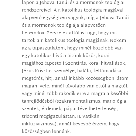
lapon a Jehova Tanúi és a mormonok teológiai
rendszereivel. A r. katolikus teológia magjával
alapvető egységben vagyok, míg a Jehova Tanúi
és a mormonok teológiája alapvetően
heterodox. Persze ez attól is függ, hogy mit
tartok a r. katolikus teológia magjának. Nekem
az a tapasztalatom, hogy minél közelebb van
egy katolikus hívő a hitünk közös, korai
magjához (apostoli Szentírás, korai hitvallások,
Jézus Krisztus személye, halála, feltámadása,
megtérés, hit), annál inkább közösségben látom
magam vele, minél távolabb van ettől a magtól,
vagy minél több rakódik erre a magra a későbbi
tanfejlődésből (szakramentalizmus, mariológia,
szentek, érdemek, pápai tévedhetetlenség,
tridenti megigazulástan, II. Vatikán
inkluzivizmusa), annál kevésbé érzem, hogy
közösségben lennénk.