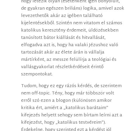
hogy létezik olyan (esetenként igen bonyolult,
de gyakran egészen briliáns) logika, amivel azok
levezethetők akár az igében található
kijelentésekből. Szintén nem vitatom el számos
katolikus keresztény érdemeit, üldözésekben
tanúsított bátor kiállását és hitvallását,
elfogadva azt is, hogy ha valaki Jézushoz való
tartozását akár az élete árán is vállalja
mártírként, az messze felülírja a teológiai és
vallásgyakorlat részletkérdéseit érintő
szempontokat.
Tudom, hogy ez egy rázós kérdés, de szerintem
nem off-topic. Tény, hogy már többször volt
erről szó ezen a blogon (különösen amikor
kritika ért, amiért a „katolikus barátaim”
kifejezés helyett sehogy sem bírtam leírni azt a
kifejezést, hogy „katolikus testvéreim”).
Érdekelne, hogy szerinted ezt a kérdést jól