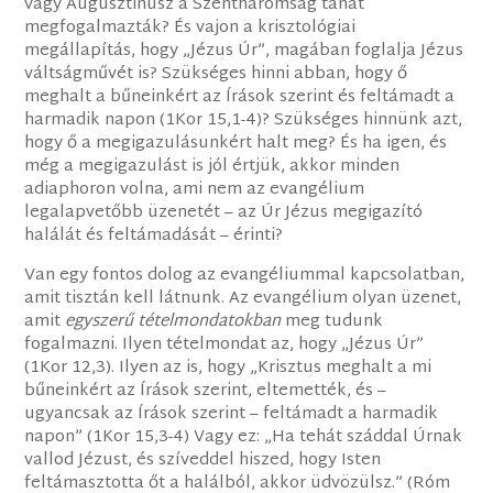
vagy Augusztinusz a Szentháromság tanát
megfogalmazták? És vajon a krisztológiai
megállapítás, hogy „Jézus Úr”, magában foglalja Jézus
váltságművét is? Szükséges hinni abban, hogy ő
meghalt a bűneinkért az Írások szerint és feltámadt a
harmadik napon (1Kor 15,1-4)? Szükséges hinnünk azt,
hogy ő a megigazulásunkért halt meg? És ha igen, és
még a megigazulást is jól értjük, akkor minden
adiaphoron volna, ami nem az evangélium
legalapvetőbb üzenetét – az Úr Jézus megigazító
halálát és feltámadását – érinti?
Van egy fontos dolog az evangéliummal kapcsolatban,
amit tisztán kell látnunk. Az evangélium olyan üzenet,
amit
egyszerű tételmondatokban
meg tudunk
fogalmazni. Ilyen tételmondat az, hogy „Jézus Úr”
(1Kor 12,3). Ilyen az is, hogy „Krisztus meghalt a mi
bűneinkért az Írások szerint, eltemették, és –
ugyancsak az Írások szerint – feltámadt a harmadik
napon” (1Kor 15,3-4) Vagy ez: „Ha tehát száddal Úrnak
vallod Jézust, és szíveddel hiszed, hogy Isten
feltámasztotta őt a halálból, akkor üdvözülsz.” (Róm