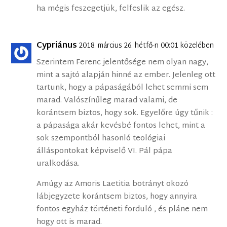
ha mégis feszegetjük, felfeslik az egész.
Cypriánus
2018. március 26. hétfő-n 00:01 közelében
Szerintem Ferenc jelentősége nem olyan nagy,
mint a sajtó alapján hinné az ember. Jelenleg ott
tartunk, hogy a pápaságából lehet semmi sem
marad. Valószínűleg marad valami, de
korántsem biztos, hogy sok. Egyelőre úgy tűnik :
a pápasága akár kevésbé fontos lehet, mint a
sok szempontból hasonló teológiai
álláspontokat képviselő VI. Pál pápa
uralkodása.
Amúgy az Amoris Laetitia botrányt okozó
lábjegyzete korántsem biztos, hogy annyira
fontos egyház történeti forduló , és pláne nem
hogy ott is marad.