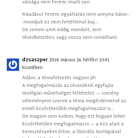
válsága nem Ferenc miatt van.
Ráadásul Ferenc egyáltalán nem annyira bátor,
-mondjuk ez nem feltétlenül baj…
De semmi amit eddig mondott, sem
tévedhetetlen, vagy vissza nem csinálható.
dzsaszper
2018. március 26. hétfő-n 10:41
közelében
Ádám, a témafelvetés nagyon jó!
A megfogalmazás az olvasóktól egyfajta
teológiai műveltséget feltételez — szerény
véleményem szerint a téma megérdemelné az
ennél közérthetőbb megfogalmazást is…
De magam sem tudom, hogy ezt hogyan lehet
közérthetően megfogalmazni — a köz alatt a
keresztényeket értve, a liberális teológiával