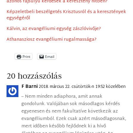
azonos fajsúlyú kérdések a keresztény hitben?
Képzeletbeli beszélgetés Krisztusról és a keresztények
egységéről
Kálvin, az evangéliumi egység zászlóvivője?
Athanasziosz evangéliumi rugalmassága?
Print
Email
20 hozzászólás
F Barni
2018. március 22. csütörtök-n 19:52 közelében
– Nem minden adiaphora, amit annak
gondolunk. Valójában sok másodlagos kérdés
egyenesen és nem fakultatíve következik az
evangéliumból. Ezek csak azért másodlagosnak,
mert időben később fejlődnek ki a hívő