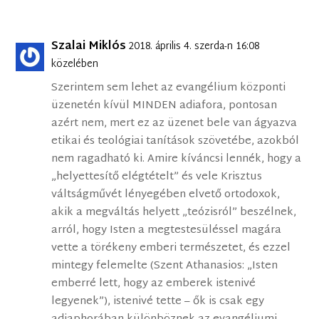
Szalai Miklós
2018. április 4. szerda-n 16:08
közelében
Szerintem sem lehet az evangélium központi
üzenetén kívül MINDEN adiafora, pontosan
azért nem, mert ez az üzenet bele van ágyazva
etikai és teológiai tanítások szövetébe, azokból
nem ragadható ki. Amire kíváncsi lennék, hogy a
„helyettesítő elégtételt” és vele Krisztus
váltságművét lényegében elvető ortodoxok,
akik a megváltás helyett „teózisról” beszélnek,
arról, hogy Isten a megtestesüléssel magára
vette a törékeny emberi természetet, és ezzel
mintegy felemelte (Szent Athanasios: „Isten
emberré lett, hogy az emberek istenivé
legyenek”), istenivé tette – ők is csak egy