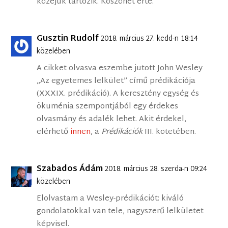
közéjük tartozik. Köszönet érte.
Gusztin Rudolf
2018. március 27. kedd-n 18:14
közelében
A cikket olvasva eszembe jutott John Wesley
„Az egyetemes lelkület” című prédikációja
(XXXIX. prédikáció). A keresztény egység és
ökuménia szempontjából egy érdekes
olvasmány és adalék lehet. Akit érdekel,
elérhető
innen
, a
Prédikációk
III. kötetében.
Szabados Ádám
2018. március 28. szerda-n 09:24
közelében
Elolvastam a Wesley-prédikációt: kiváló
gondolatokkal van tele, nagyszerű lelkületet
képvisel.