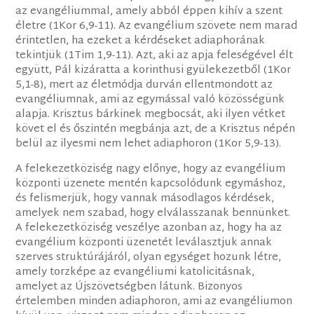
az evangéliummal, amely abból éppen kihív a szent
életre (1Kor 6,9-11). Az evangélium szövete nem marad
érintetlen, ha ezeket a kérdéseket adiaphorának
tekintjük (1Tim 1,9-11). Azt, aki az apja feleségével élt
együtt, Pál kizáratta a korinthusi gyülekezetből (1Kor
5,1-8), mert az életmódja durván ellentmondott az
evangéliumnak, ami az egymással való közösségünk
alapja. Krisztus bárkinek megbocsát, aki ilyen vétket
követ el és őszintén megbánja azt, de a Krisztus népén
belül az ilyesmi nem lehet adiaphoron (1Kor 5,9-13).
A felekezetköziség nagy előnye, hogy az evangélium
központi üzenete mentén kapcsolódunk egymáshoz,
és felismerjük, hogy vannak másodlagos kérdések,
amelyek nem szabad, hogy elválasszanak bennünket.
A felekezetköziség veszélye azonban az, hogy ha az
evangélium központi üzenetét leválasztjuk annak
szerves struktúrájáról, olyan egységet hozunk létre,
amely torzképe az evangéliumi katolicitásnak,
amelyet az Újszövetségben látunk. Bizonyos
értelemben minden adiaphoron, ami az evangéliumon