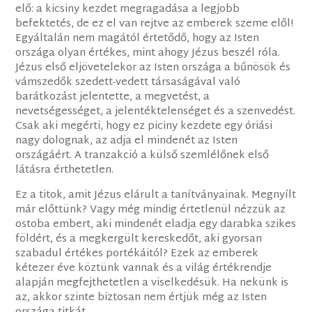
elő: a kicsiny kezdet megragadása a legjobb
befektetés, de ez el van rejtve az emberek szeme elől!
Egyáltalán nem magától értetődő, hogy az Isten
országa olyan értékes, mint ahogy Jézus beszél róla.
Jézus első eljövetelekor az Isten országa a bűnösök és
vámszedők szedett-vedett társaságával való
barátkozást jelentette, a megvetést, a
nevetségességet, a jelentéktelenséget és a szenvedést.
Csak aki megérti, hogy ez piciny kezdete egy óriási
nagy dolognak, az adja el mindenét az Isten
országáért. A tranzakció a külső szemlélőnek első
látásra érthetetlen.
Ez a titok, amit Jézus elárult a tanítványainak. Megnyílt
már előttünk? Vagy még mindig értetlenül nézzük az
ostoba embert, aki mindenét eladja egy darabka szikes
földért, és a megkergült kereskedőt, aki gyorsan
szabadul értékes portékáitól? Ezek az emberek
kétezer éve köztünk vannak és a világ értékrendje
alapján megfejthetetlen a viselkedésük. Ha nekünk is
az, akkor szinte biztosan nem értjük még az Isten