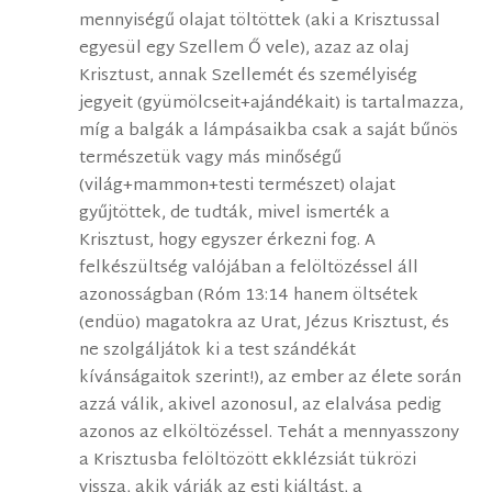
mennyiségű olajat töltöttek (aki a Krisztussal
egyesül egy Szellem Ő vele), azaz az olaj
Krisztust, annak Szellemét és személyiség
jegyeit (gyümölcseit+ajándékait) is tartalmazza,
míg a balgák a lámpásaikba csak a saját bűnös
természetük vagy más minőségű
(világ+mammon+testi természet) olajat
gyűjtöttek, de tudták, mivel ismerték a
Krisztust, hogy egyszer érkezni fog. A
felkészültség valójában a felöltözéssel áll
azonosságban (Róm 13:14 hanem öltsétek
(endüo) magatokra az Urat, Jézus Krisztust, és
ne szolgáljátok ki a test szándékát
kívánságaitok szerint!), az ember az élete során
azzá válik, akivel azonosul, az elalvása pedig
azonos az elköltözéssel. Tehát a mennyasszony
a Krisztusba felöltözött ekklézsiát tükrözi
vissza, akik várják az esti kiáltást, a