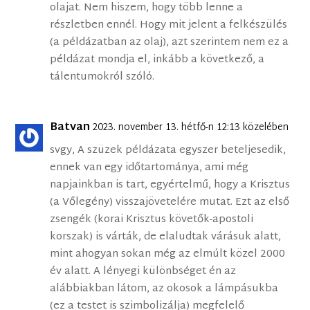
olajat. Nem hiszem, hogy több lenne a
részletben ennél. Hogy mit jelent a felkészülés
(a példázatban az olaj), azt szerintem nem ez a
példázat mondja el, inkább a következő, a
tálentumokról szóló.
Batvan
2023. november 13. hétfő-n 12:13 közelében
svgy, A szüzek példázata egyszer beteljesedik,
ennek van egy időtartománya, ami még
napjainkban is tart, egyértelmű, hogy a Krisztus
(a Vőlegény) visszajövetelére mutat. Ezt az első
zsengék (korai Krisztus követők-apostoli
korszak) is várták, de elaludtak várásuk alatt,
mint ahogyan sokan még az elmúlt közel 2000
év alatt. A lényegi különbséget én az
alábbiakban látom, az okosok a lámpásukba
(ez a testet is szimbolizálja) megfelelő