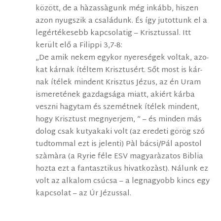
között, de a hàzassàgunk még inkább, hiszen
azon nyugszik a családunk. És így jutottunk el a
legértékesebb kapcsolatig – Krisztussal. Itt
került elő a Filippi 3,7-8:
„De amik ne­kem egy­kor nye­re­sé­gek vol­tak, azo­
kat kár­nak ítél­tem Krisz­tu­sért. Sőt most is kár­
nak íté­lek min­dent Krisz­tus Jé­zus, az én Uram
is­me­re­té­nek gaz­dag­sá­ga mi­att, aki­ért kár­ba
vesz­ni hagy­tam és sze­mét­nek íté­lek min­dent,
hogy Krisz­tust meg­nyer­jem, ” – és minden más
dolog csak kutyakaki volt (az eredeti görög szó
tudtommal ezt is jelenti) Pàl bácsi/Pál apostol
szàmàra (a Ryrie féle ESV magyaràzatos Biblia
hozta ezt a fantasztikus hivatkozàst). Nálunk ez
volt az alkalom csúcsa – a legnagyobb kincs egy
kapcsolat – az Úr Jézussal.