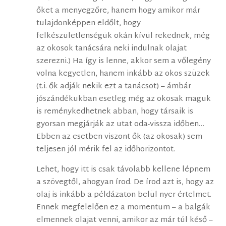
őket a menyegzőre, hanem hogy amikor már
tulajdonképpen eldőlt, hogy
felkészületlenségük okán kívül rekednek, még
az okosok tanácsára neki indulnak olajat
szerezni.) Ha így is lenne, akkor sem a vőlegény
volna kegyetlen, hanem inkább az okos szüzek
(t.i. ők adják nekik ezt a tanácsot) – ámbár
jószándékukban esetleg még az okosak maguk
is reménykedhetnek abban, hogy társaik is
gyorsan megjárják az utat oda-vissza időben…
Ebben az esetben viszont ők (az okosak) sem
teljesen jól mérik fel az időhorizontot.
Lehet, hogy itt is csak távolabb kellene lépnem
a szövegtől, ahogyan írod. De írod azt is, hogy az
olaj is inkább a példázaton belül nyer értelmet.
Ennek megfelelően ez a momentum – a balgák
elmennek olajat venni, amikor az már túl késő –