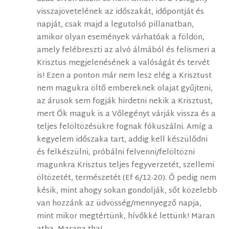
visszajövetelének az időszakát, időpontját és
napját, csak majd a legutolsó pillanatban,
amikor olyan események várhatóak a földön,
amely felébreszti az alvó álmából és felismeri a
Krisztus megjelenésének a valóságát és tervét
is! Ezen a ponton már nem lesz elég a Krisztust
nem magukra öltő embereknek olajat gyűjteni,
az árusok sem fogják hirdetni nekik a Krisztust,
mert Ők maguk is a Vőlegényt várják vissza és a
teljes felöltözésükre fognak fókuszálni. Amíg a
kegyelem időszaka tart, addig kell készülődni
és felkészülni, próbálni felvenni/felöltözni
magunkra Krisztus teljes fegyverzetét, szellemi
öltözetét, természetét (Ef 6/12-20). Ő pedig nem
késik, mint ahogy sokan gondolják, sőt közelebb
van hozzánk az üdvösség/mennyegző napja,
mint mikor megtértünk, hívőkké lettünk! Maran