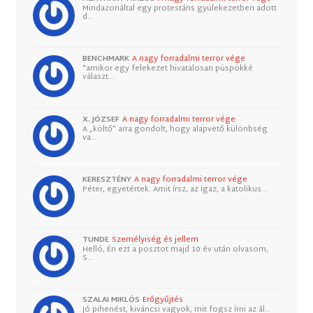
Mindazonáltal egy protestáns gyülekezetben adott
d…
BENCHMARK
A nagy forradalmi terror vége
"amikor egy felekezet hivatalosan püspökké
választ…
X. JÓZSEF
A nagy forradalmi terror vége
A „költő” arra gondolt, hogy alapvető különbség
va…
KERESZTÉNY
A nagy forradalmi terror vége
Péter, egyetértek. Amit írsz, az igaz, a katolikus…
TUNDE
Személyiség és jellem
Helló, Én ezt a posztot majd 10 év után olvasom,
S…
SZALAI MIKLÓS
Erőgyűjtés
Jó pihenést, kiváncsi vagyok, mit fogsz írni az ál…