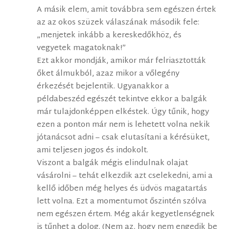
A másik elem, amit továbbra sem egészen értek
az az okos szüzek válaszának második fele:
„menjetek inkább a kereskedőkhöz, és
vegyetek magatoknak!”
Ezt akkor mondják, amikor már felriasztották
őket álmukból, azaz mikor a vőlegény
érkezését bejelentik. Ugyanakkor a
példabeszéd egészét tekintve ekkor a balgák
már tulajdonképpen elkéstek. Úgy tűnik, hogy
ezen a ponton már nem is lehetett volna nekik
jótanácsot adni – csak elutasítani a kérésüket,
ami teljesen jogos és indokolt.
Viszont a balgák mégis elindulnak olajat
vásárolni – tehát elkezdik azt cselekedni, ami a
kellő időben még helyes és üdvös magatartás
lett volna. Ezt a momentumot őszintén szólva
nem egészen értem. Még akár kegyetlenségnek
is tűnhet a dolog. (Nem az, hogy nem engedik be