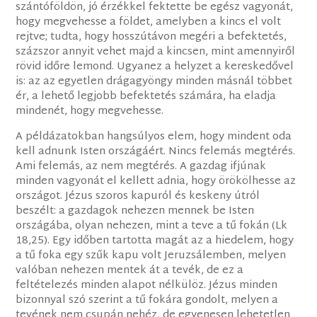
szántóföldön, jó érzékkel fektette be egész vagyonát,
hogy megvehesse a földet, amelyben a kincs el volt
rejtve; tudta, hogy hosszútávon megéri a befektetés,
százszor annyit vehet majd a kincsen, mint amennyiről
rövid időre lemond. Ugyanez a helyzet a kereskedővel
is: az az egyetlen drágagyöngy minden másnál többet
ér, a lehető legjobb befektetés számára, ha eladja
mindenét, hogy megvehesse.
A példázatokban hangsúlyos elem, hogy mindent oda
kell adnunk Isten országáért. Nincs felemás megtérés.
Ami felemás, az nem megtérés. A gazdag ifjúnak
minden vagyonát el kellett adnia, hogy örökölhesse az
országot. Jézus szoros kapuról és keskeny útról
beszélt: a gazdagok nehezen mennek be Isten
országába, olyan nehezen, mint a teve a tű fokán (Lk
18,25). Egy időben tartotta magát az a hiedelem, hogy
a tű foka egy szűk kapu volt Jeruzsálemben, melyen
valóban nehezen mentek át a tevék, de ez a
feltételezés minden alapot nélkülöz. Jézus minden
bizonnyal szó szerint a tű fokára gondolt, melyen a
tevének nem csupán nehéz, de egyenesen lehetetlen