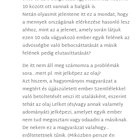
10 között ott vannak a balgák is.
Netán olyasmit jelentene itt ez a mondat, hogy
a mennyek országának elérkezése hasonló lesz
ahhoz, mint az a jelenet, amely során látjuk
ezen 10 oda vágyakozó ember egyik felének az
üdvösségbe való bebocsáttatását a másik
felének pedig elutasíttatását?
De itt nem áll meg számomra a problémák
sora…mert pl. mit jelképez az olaj?
Azt hiszem, a hagyományos magyarázat a
megtért és újjászületett ember Szentlélekkel
való betöltetését veszi itt utalásként, eszerint
tehát az olaj Lelket (és/vagy annak valamely
adományát) jelképezi, amelyet egyik ember
nem tud megosztani vagy odaadni a másiknak.
De nekem ez a magyarázat valahogy…
erőltetettnek tűnik. (Miközben persze én