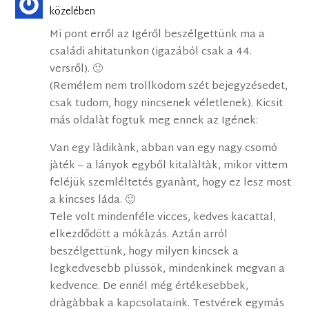
közelében
Mi pont erről az Igéről beszélgettünk ma a
családi ahitatunkon (igazából csak a 44.
versről). 🙂
(Remélem nem trollkodom szét bejegyzésedet,
csak tudom, hogy nincsenek véletlenek). Kicsit
más oldalàt fogtuk meg ennek az Igének:
Van egy làdikànk, abban van egy nagy csomó
jàték – a lányok egyből kitalàltàk, mikor vittem
feléjük szemléltetés gyanànt, hogy ez lesz most
a kincses láda. 🙂
Tele volt mindenféle vicces, kedves kacattal,
elkezdődött a mókàzás. Aztán arról
beszélgettünk, hogy milyen kincsek a
legkedvesebb plüssök, mindenkinek megvan a
kedvence. De ennél még értékesebbek,
dràgàbbak a kapcsolataink. Testvérek egymás