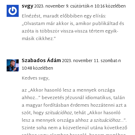
svgy
2023. november 9. csütörtök-n 10:16 közelében
Elnézést, maradt előbbiben egy elírás:
„Olvastam már akkor is, amikor publikáltad és
azóta is többször vissza-vissza tértem egyik-
másik cikkhez.”
Szabados Ádám
2023. november 11. szombat-n
10:48 közelében
Kedves svgy,
az „Akkor hasonló lesz a mennyek országa
ahhoz…” bevezetés Jézusnál idiomatikus, talán
a magyar fordításban érdemes hozzátenni azt a
szót, hogy
szituációhoz
, tehát „Akkor hasonló
lesz a mennyek országa ahhoz
a szituációhoz
…”.
Szinte soha nem a közvetlenül utána következő