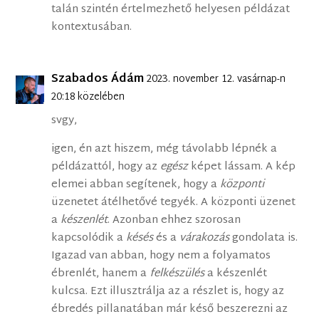
talán szintén értelmezhető helyesen példázat
kontextusában.
Szabados Ádám
2023. november 12. vasárnap-n
20:18 közelében
svgy,
igen, én azt hiszem, még távolabb lépnék a
példázattól, hogy az
egész
képet lássam. A kép
elemei abban segítenek, hogy a
központi
üzenetet átélhetővé tegyék. A központi üzenet
a
készenlét
. Azonban ehhez szorosan
kapcsolódik a
késés
és a
várakozás
gondolata is.
Igazad van abban, hogy nem a folyamatos
ébrenlét, hanem a
felkészülés
a készenlét
kulcsa. Ezt illusztrálja az a részlet is, hogy az
ébredés pillanatában már késő beszerezni az