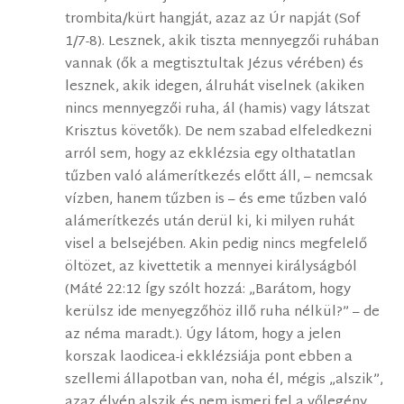
trombita/kürt hangját, azaz az Úr napját (Sof
1/7-8). Lesznek, akik tiszta mennyegzői ruhában
vannak (ők a megtisztultak Jézus vérében) és
lesznek, akik idegen, álruhát viselnek (akiken
nincs mennyegzői ruha, ál (hamis) vagy látszat
Krisztus követők). De nem szabad elfeledkezni
arról sem, hogy az ekklézsia egy olthatatlan
tűzben való alámerítkezés előtt áll, – nemcsak
vízben, hanem tűzben is – és eme tűzben való
alámerítkezés után derül ki, ki milyen ruhát
visel a belsejében. Akin pedig nincs megfelelő
öltözet, az kivettetik a mennyei királyságból
(Máté 22:12 Így szólt hozzá: „Barátom, hogy
kerülsz ide menyegzőhöz illő ruha nélkül?” – de
az néma maradt.). Úgy látom, hogy a jelen
korszak laodicea-i ekklézsiája pont ebben a
szellemi állapotban van, noha él, mégis „alszik”,
azaz élvén alszik és nem ismeri fel a vőlegény