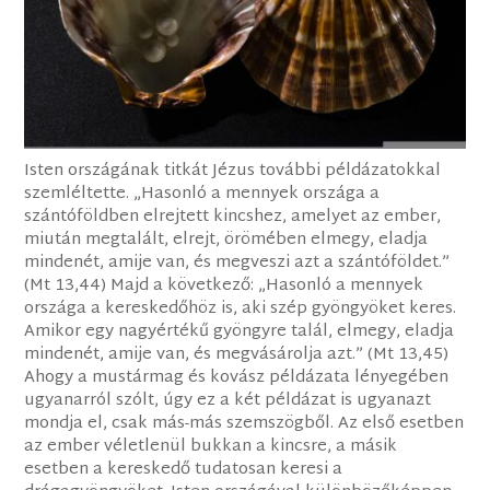
Isten országának titkát Jézus további példázatokkal
szemléltette. „Hasonló a mennyek országa a
szántóföldben elrejtett kincshez, amelyet az ember,
miután megtalált, elrejt, örömében elmegy, eladja
mindenét, amije van, és megveszi azt a szántóföldet.”
(Mt 13,44) Majd a következő: „Hasonló a mennyek
országa a kereskedőhöz is, aki szép gyöngyöket keres.
Amikor egy nagyértékű gyöngyre talál, elmegy, eladja
mindenét, amije van, és megvásárolja azt.” (Mt 13,45)
Ahogy a mustármag és kovász példázata lényegében
ugyanarról szólt, úgy ez a két példázat is ugyanazt
mondja el, csak más-más szemszögből. Az első esetben
az ember véletlenül bukkan a kincsre, a másik
esetben a kereskedő tudatosan keresi a