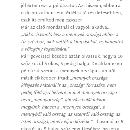
jól értem ezt a példázatot. Azt hiszem, ebben a
cikksorozatban sem tértél ki rá részletesebben,
csak itt említed meg egyszer.
Már az első mondatnál el vagyok akadva…
„Akkor hasonló lesz a mennyek országa ahhoz a
tíz szűzhöz, akik vették a lámpásukat, és kimentek
a vőlegény fogadására.”
Pár igeverssel később aztán olvassuk, hogy a 10
szűz közül 5 okos, 5 pedig balga. De akkor ezen
példázat szerint a mennyek országa – amiről
másik cikkedben írtad:
„mennyek országa
kifejezés Máténál is az „ország” forrására, nem
pedig földrajzi helyére utal. A mennyek országa
nem „mennyország”, ahová a halálunkkor
megyünk, hanem a „mennyek országa”, a
mennyből való ország, az Istentől való ország, az
Isten országa, amely eljön közénk.”
– hasonló az 5
okos és az 5 balga szűz együtteséhez, hiszen a