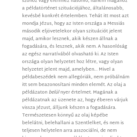
szóhoz vagy elemhez hasonló, hanem magához
a példatörténet szituációjához, általánosabb,
kevésbé konkrét értelemben. Tehát itt most azt
mondja Jézus, hogy az Isten országa a Messiás
második eljövetelekor olyan szituációt jelent
majd, amikor lesznek, akik készen állnak a
fogadására, és lesznek, akik nem. A hasonlóság
az egész narratívából olvasható ki. Az Isten
országa olyan helyzetet hoz létre, vagy olyan
helyzetet jelent majd, amelyben… Mivel a
példabeszédek nem allegóriák, nem próbálnám
itt sem beazonosítani minden elemét. Az olaj a
példázaton
belül
nyer értelmet. Magának a
példázatnak az üzenete az, hogy éberen várjuk
vissza Jézust, álljunk készen a fogadására.
Természetesen könnyű az olaj képébe
belelátni, belehallani a Szentlelket, és nem is
teljesen helytelen arra asszociálni, de nem