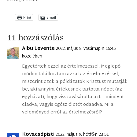
országa titkát.
Print
Email
11 hozzászólás
Albu Levente
2022. május 8. vasárnap-n 15:45
közelében
Egyetértek ezzel az értelmezéssel. Meglepő
módon találkoztam azzal az értelmezéssel,
miszerint ezek a példázatok Krisztust mutatják
be, aki annyira értékesnek tartotta népét (az
egyházat), hogy visszavásárolta azt – mindent
eladva, vagyis egész életét odaadva. Mi a
véleményed erről az értelmezésről?
Kovacsdpisti
2022. május 9. hétfő-n 23:51