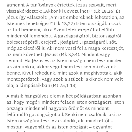
átmenni. A tanítványok értették Jézus szavait, mert
visszakérdeztek: „Akkor ki üdvözülhet?” (Lk 18,26) És
Jézus így válaszolt: „Ami az embereknek lehetetlen, az
Istennek lehetséges!” (Lk 18,27) Isten országába csak
az tud bemenni, aki a Szentlélek ereje által előbb
mindenről lemondott. A gazdagságáról, biztonságáról,
bölcsességéről, erejéről, jóságáról, igazságáról, sőt,
még az életéről is. Aki nem veszi fel a maga keresztjét,
az nem követheti Jézust (Mk 8,34). Mindent vagy
semmit. Ha Jézus és az Isten országa nem lesz minden
a számunkra, akkor végül nem lesz semmi részünk
benne. Kívül rekedünk, mint azok a meghívottak, akik
mentegetőztek, vagy azok a szüzek, akiknek nem volt
olaj a lámpásaikban (Mt 25,1-13).
A másik hangsúlyos elem a két példázatban azonban
az, hogy megéri mindent feladni Isten országáért. Isten
országa mindennél nagyobb örömöt és mindent
felülmúló gazdagságot ad. Senki nem csalódik, aki az
Isten országára tesz. Az csalódik, aki mindkettőt –
mostani vagyonát és az Isten országát – egyaránt