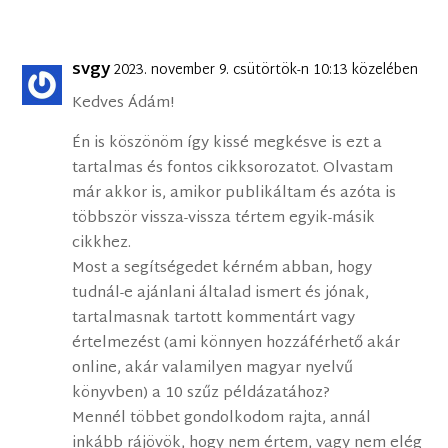
svgy
2023. november 9. csütörtök-n 10:13 közelében
Kedves Ádám!
Én is köszönöm így kissé megkésve is ezt a
tartalmas és fontos cikksorozatot. Olvastam
már akkor is, amikor publikáltam és azóta is
többször vissza-vissza tértem egyik-másik
cikkhez.
Most a segítségedet kérném abban, hogy
tudnál-e ajánlani általad ismert és jónak,
tartalmasnak tartott kommentárt vagy
értelmezést (ami könnyen hozzáférhető akár
online, akár valamilyen magyar nyelvű
könyvben) a 10 szűz példázatához?
Mennél többet gondolkodom rajta, annál
inkább rájövök, hogy nem értem, vagy nem elég