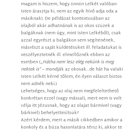
magam is hiszem, hogy önnön Lelkét valóban
Isten árasztja ki, nem az egyik hívő adja oda a
másiknak). De példázat kontextusában az
olajból akár adhatnának is az okos szüzek a
balgáknak (nem úgy, mint Isten Lelkéből), csak
azzal egyrészt a balgákon sem segítenének,
másrészt a saját küldetésüket ill. feladatukat is
veszélyeztetnék ill. elmellőznék ebben az
esetben (
„Hátha nem lesz elég nekünk is meg
nektek is”
– mondják az okosak…de hát ha valaki
Isten Lelkét kérné tőlem, én ilyen választ biztos
nem adnék neki.)
Lehetséges, hogy az olaj nem megfeleltethető
konkrétan ezzel (vagy mással), mert nem is volt
célja itt Jézusnak, hogy az olajat bármivel (vagy
bárkivel) behelyettesítsük?
Azért kérdem, mert a másik cikkedben amikor a
konkoly és a búza hasonlatára térsz ki, akkor te