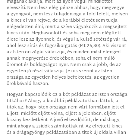
magának akarja, mert az ilyen végül mindkettőt
elveszíti. Nem lesz elég pénze ahhoz, hogy megvegye
a gyöngyöt, nem lesz tulajdonjoga a föld felett, melyen
a kincs el van rejtve, de a korábbi életét sem tudja
elégedetten élni, mert a szíve vágyakozik a megsejtett
kincs után. Meghasonlott és soha meg nem elégített
élete lesz az ilyennek, és végül a külső sötétség vár rá,
ahol lesz sírás és fogcsikorgatás (Mt 25,30). Aki viszont
az Isten országát választja, és minden mást elenged
annak megnyerése érdekében, soha el nem múló
örömöt és boldogságot nyer. Nem csak a jobb, de az
egyetlen jó részt választja. Jézus szerint az Isten
országa az egyetlen helyes befektetés, az egyetlen
örökkévaló haszon.
Hogyan kapcsolódik ez a két példázat az Isten országa
titkához? Ahogy a korábbi példázatokban láttuk, a
titok az, hogy Isten országa nem várt formában jött el.
Eljött, mielőtt eljött volna, eljött a jelenben, eljött
kicsiny kezdetként. A jövő elkezdődött, de máshogy,
mint ahogy a zsidók számítottak rá. Az elrejtett kincs
és a drágagyöngy példázatában a titok új oldala villan