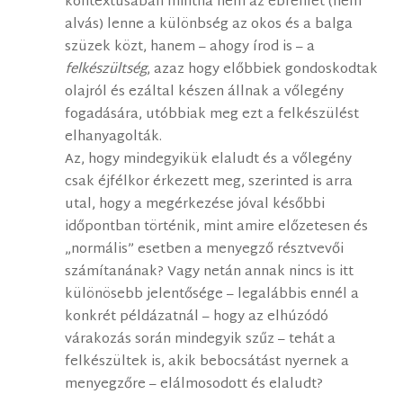
kontextusában mintha nem az ébrenlét (nem
alvás) lenne a különbség az okos és a balga
szüzek közt, hanem – ahogy írod is – a
felkészültség
, azaz hogy előbbiek gondoskodtak
olajról és ezáltal készen állnak a vőlegény
fogadására, utóbbiak meg ezt a felkészülést
elhanyagolták.
Az, hogy mindegyikük elaludt és a vőlegény
csak éjfélkor érkezett meg, szerinted is arra
utal, hogy a megérkezése jóval későbbi
időpontban történik, mint amire előzetesen és
„normális” esetben a menyegző résztvevői
számítanának? Vagy netán annak nincs is itt
különösebb jelentősége – legalábbis ennél a
konkrét példázatnál – hogy az elhúzódó
várakozás során mindegyik szűz – tehát a
felkészültek is, akik bebocsátást nyernek a
menyegzőre – elálmosodott és elaludt?