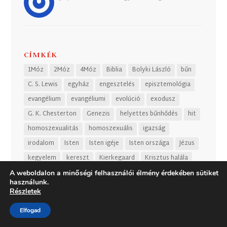
CÍMKÉK
1Móz
2Móz
4Móz
Biblia
Bolyki László
bűn
C. S. Lewis
egyház
engesztelés
episztemológia
evangélium
evangéliumi
evolúció
exodusz
G. K. Chesterton
Genezis
helyettes bűnhődés
hit
homoszexualitás
homoszexuális
igazság
irodalom
Isten
Isten igéje
Isten országa
Jézus
kegyelem
kereszt
Kierkegaard
Krisztus halála
Kálvin
kálvinista
kálvinizmus
Leviticus
Luther
A weboldalon a minőségi felhasználói élmény érdekében sütiket
használunk.
megváltás
Numeri
progresszív
Szabados Ádám
Részletek
Szentlélek
Szentírás
szeretet
teremtés
Elfogad
Tűzfal
Tűzfal podcast