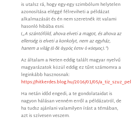
is utalsz rá, hogy egy-egy szimbólum helytelen
azonosítása eléggé félreviheti a példázat
alkalmazását és én nem szeretnék itt valami
hasonló hibába esni.
(
„A szántóföld, ahova elveti a magot, és ahova az
ellenség is elveti a konkolyt, nem az egyház,
hanem a világ (ὁ δὲ ἀγρός ἐστιν ὁ κόσμος).”
)
Az általam a Neten eddig talált magyar nyelvű
magyarázatok közül eddig ez tűnt számomra a
leginkább hasznosnak:
https://hitkerdes.blog.hu/2016/01/05/a_tiz_szuz_pe
Ha netán időd engedi, a te gondolataidat is
nagyon hálásan venném erről a példázatról, de
ha tudsz ajánlani valamilyen írást a témában,
azt is szívesen veszem.