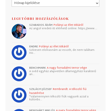
Archívum
LEGUTÓBBI HOZZÁSZÓLÁSOK
SZABADOS ÁDÁM
Polányi az élet titkáról
Az angol eredeti itt elérhető online: https://www.…
ENDRE
Polányi az élet titkáról
Szívesen elolvasnám az esszét, de nem találtam.
Ho…
BENCHMARK
A nagy forradalmi terror vége
A svéd egyház alapvetően államegyházi karakterű
an…
SZILÁGYI JÓZSEF
Rembrandt: A tékozló fiú
hazatérése
"Valamennyien tékozló fiúk vagyunk azzal a
különbs…
MENYHÁRT MIKLÓS
A nagy forradalmi terror vége