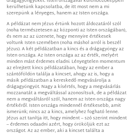
drágagyöngyöket. Isten országával különbözőképpen
kerülhetünk kapcsolatba, de itt most nem a mi
szerepünk a lényeges, hanem az Isten országa.
A példázat nem Jézus értünk hozott áldozatáról szól
(noha természetesen az központi az Isten országában),
és nem az az üzenete, hogy mennyire értékesek
voltunk Isten szemében (noha máshol arról is beszél
Jézus). A két példázatban a kincs és a drágagyöngy az
Isten országa. Az Isten országa az az érték, melyért
minden mást érdemes eladni. Lényegtelen momentum
az elrejtett kincs példázatában, hogy az ember a
szántóföldön találja a kincset, ahogy az is, hogy a
másik példázatban a kereskedő megvásárolja a
drágagyöngyöt. Nagy a kísértés, hogy a megvásárlás
mozzanatát a megváltással azonosítsuk, de a példázat
nem a megváltásról szól, hanem az Isten országa nagy
értékéről. Isten országa mindennél értékesebb, amit
ismerünk; nincs az a kincs, amelyhez fogható lenne.
Jézus azt tanítja itt, hogy mindent – szó szerint mindent
– érdemes odaadni azért, hogy örököljük ezt az
országot. Az az ember, aki a kincset találta a