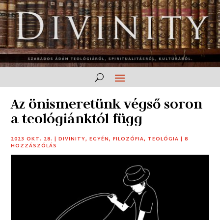
Az önismeretünk végső soron
a teológiánktól függ
2023 OKT. 28.
|
DIVINITY
,
EGYÉN
,
FILOZÓFIA
,
TEOLÓGIA
|
8
HOZZÁSZÓLÁS