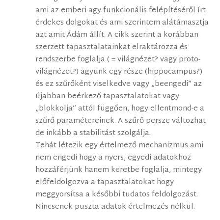
ami az emberi agy funkcionális felépítéséről írt
érdekes dolgokat és ami szerintem alátámasztja
azt amit Ádám állít. A cikk szerint a korábban
szerzett tapasztalatainkat elraktározza és
rendszerbe foglalja ( = világnézet? vagy proto-
világnézet?) agyunk egy része (hippocampus?)
és ez szűrőként viselkedve vagy „beengedi” az
újabban beérkező tapasztalatokat vagy
„blokkolja” attól függően, hogy ellentmond-e a
szűrő paramétereinek. A szűrő persze változhat
de inkább a stabilitást szolgálja.
Tehát létezik egy értelmező mechanizmus ami
nem engedi hogy a nyers, egyedi adatokhoz
hozzáférjünk hanem keretbe foglalja, mintegy
előfeldolgozva a tapasztalatokat hogy
meggyorsítsa a későbbi tudatos feldolgozást.
Nincsenek puszta adatok értelmezés nélkül.