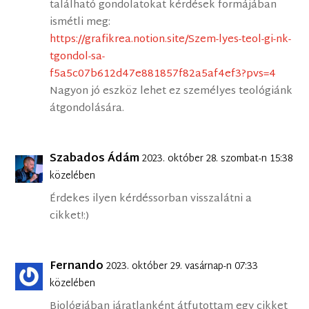
található gondolatokat kérdések formájában
ismétli meg:
https://grafikrea.notion.site/Szem-lyes-teol-gi-nk-
tgondol-sa-
f5a5c07b612d47e881857f82a5af4ef3?pvs=4
Nagyon jó eszköz lehet ez személyes teológiánk
átgondolására.
Szabados Ádám
2023. október 28. szombat-n 15:38
közelében
Érdekes ilyen kérdéssorban visszalátni a
cikket!:)
Fernando
2023. október 29. vasárnap-n 07:33
közelében
Biológiában járatlanként átfutottam egy cikket