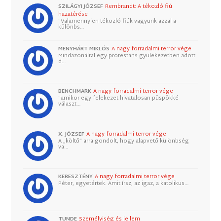
SZILÁGYI JÓZSEF
Rembrandt: A tékozló fiú
hazatérése
"Valamennyien tékozló fiúk vagyunk azzal a
különbs…
MENYHÁRT MIKLÓS
A nagy forradalmi terror vége
Mindazonáltal egy protestáns gyülekezetben adott
d…
BENCHMARK
A nagy forradalmi terror vége
"amikor egy felekezet hivatalosan püspökké
választ…
X. JÓZSEF
A nagy forradalmi terror vége
A „költő” arra gondolt, hogy alapvető különbség
va…
KERESZTÉNY
A nagy forradalmi terror vége
Péter, egyetértek. Amit írsz, az igaz, a katolikus…
TUNDE
Személyiség és jellem