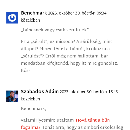
Benchmark
2023. október 30. hétfő-n 09:34
közelében
„bűnösnek vagy csak sérültnek”
Ez a „sérült”, ez micsoda? A sérültség, mint
állapot? Miben tér el a bűntől, ki okozza a
„sérülést”? Erről még nem hallottam, bár
mondatban kifejtenéd, hogy itt mire gondolsz.
Kösz
Szabados Ádám
2023. október 30. hétfő-n 15:43
közelében
Benchmark,
valami ilyesmire utaltam:
Hová tűnt a bűn
fogalma?
Tehát arra, hogy az emberi erkölcsileg