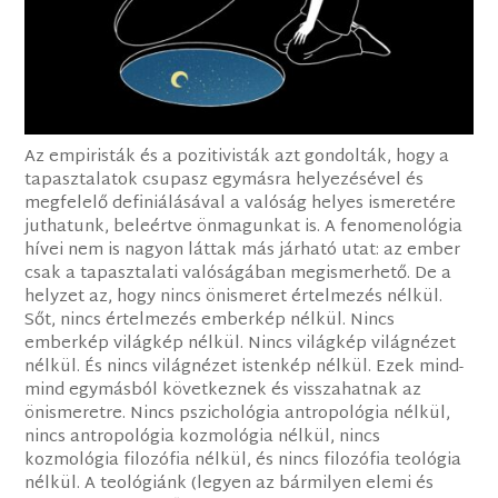
Az empiristák és a pozitivisták azt gondolták, hogy a
tapasztalatok csupasz egymásra helyezésével és
megfelelő definiálásával a valóság helyes ismeretére
juthatunk, beleértve önmagunkat is. A fenomenológia
hívei nem is nagyon láttak más járható utat: az ember
csak a tapasztalati valóságában megismerhető. De a
helyzet az, hogy nincs önismeret értelmezés nélkül.
Sőt, nincs értelmezés emberkép nélkül. Nincs
emberkép világkép nélkül. Nincs világkép világnézet
nélkül. És nincs világnézet istenkép nélkül. Ezek mind-
mind egymásból következnek és visszahatnak az
önismeretre. Nincs pszichológia antropológia nélkül,
nincs antropológia kozmológia nélkül, nincs
kozmológia filozófia nélkül, és nincs filozófia teológia
nélkül. A teológiánk (legyen az bármilyen elemi és