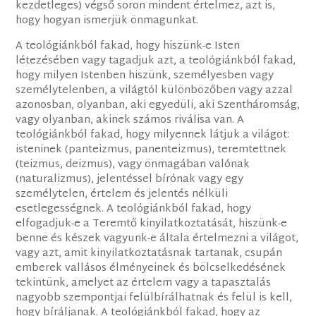
kezdetleges) végső soron mindent értelmez, azt is,
hogy hogyan ismerjük önmagunkat.
A teológiánkból fakad, hogy hiszünk-e Isten
létezésében vagy tagadjuk azt, a teológiánkból fakad,
hogy milyen Istenben hiszünk, személyesben vagy
személytelenben, a világtól különbözőben vagy azzal
azonosban, olyanban, aki egyedüli, aki Szentháromság,
vagy olyanban, akinek számos riválisa van. A
teológiánkból fakad, hogy milyennek látjuk a világot:
isteninek (panteizmus, panenteizmus), teremtettnek
(teizmus, deizmus), vagy önmagában valónak
(naturalizmus), jelentéssel bírónak vagy egy
személytelen, értelem és jelentés nélküli
esetlegességnek. A teológiánkból fakad, hogy
elfogadjuk-e a Teremtő kinyilatkoztatását, hiszünk-e
benne és készek vagyunk-e általa értelmezni a világot,
vagy azt, amit kinyilatkoztatásnak tartanak, csupán
emberek vallásos élményeinek és bölcselkedésének
tekintünk, amelyet az értelem vagy a tapasztalás
nagyobb szempontjai felülbírálhatnak és felül is kell,
hogy bíráljanak. A teológiánkból fakad, hogy az