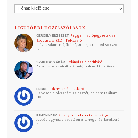
Archívum
LEGUTÓBBI HOZZÁSZÓLÁSOK
GERGELY ERZSÉBET
Reggeli naplójegyzetek az
Exoduszról (21) – Felkavaró
Idézet Ádám imájából: "„Urunk, a te igéd sokszor
f…
SZABADOS ÁDÁM
Polányi az élet titkáról
Az angol eredeti itt elérhető online: https://www.…
ENDRE
Polányi az élet titkáról
Szívesen elolvasnám az esszét, de nem találtam.
Ho…
BENCHMARK
A nagy forradalmi terror vége
A svéd egyház alapvetően államegyházi karakterű
an…