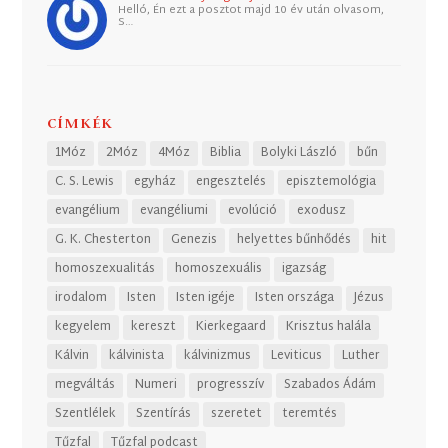
Helló, Én ezt a posztot majd 10 év után olvasom,
S…
CÍMKÉK
1Móz
2Móz
4Móz
Biblia
Bolyki László
bűn
C. S. Lewis
egyház
engesztelés
episztemológia
evangélium
evangéliumi
evolúció
exodusz
G. K. Chesterton
Genezis
helyettes bűnhődés
hit
homoszexualitás
homoszexuális
igazság
irodalom
Isten
Isten igéje
Isten országa
Jézus
kegyelem
kereszt
Kierkegaard
Krisztus halála
Kálvin
kálvinista
kálvinizmus
Leviticus
Luther
megváltás
Numeri
progresszív
Szabados Ádám
Szentlélek
Szentírás
szeretet
teremtés
Tűzfal
Tűzfal podcast