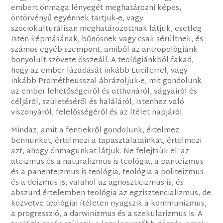
embert önmaga lényegét meghatározni képes,
öntörvényű egyénnek tartjuk-e, vagy
szociokulturálisan meghatározottnak látjuk, esetleg
Isten képmásának, bűnösnek vagy csak sérültnek, és
számos egyéb szempont, amiből az antropológiánk
bonyolult szövete összeáll. A teológiánkból fakad,
hogy az ember lázadását inkább Luciferrel, vagy
inkább Prométheusszal ábrázoljuk-e, mit gondolunk
az ember lehetőségeiről és otthonáról, vágyairól és
céljáról, születéséről és haláláról, Istenhez való
viszonyáról, felelősségéről és az ítélet napjáról.
Mindaz, amit a fentiekről gondolunk, értelmez
bennünket, értelmezi a tapasztalatainkat, értelmezi
azt, ahogy önmagunkat látjuk. Ne felejtsük el: az
ateizmus és a naturalizmus is teológia, a panteizmus
és a panenteizmus is teológia, teológia a politeizmus
és a deizmus is, valahol az agnoszticizmus is, és
abszurd értelemben teológia az egzisztencializmus, de
közvetve teológiai ítéleten nyugszik a kommunizmus,
a progresszió, a darwinizmus és a szekularizmus is. A