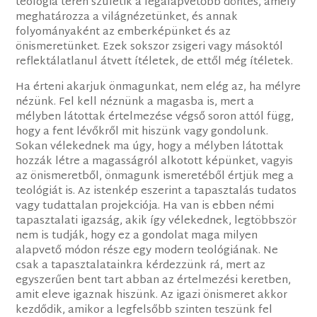
teológia terén születik a legalapvetőbb döntés, amely
meghatározza a világnézetünket, és annak
folyományaként az emberképünket és az
önismeretünket. Ezek sokszor zsigeri vagy másoktól
reflektálatlanul átvett ítéletek, de ettől még ítéletek.
Ha érteni akarjuk önmagunkat, nem elég az, ha mélyre
nézünk. Fel kell néznünk a magasba is, mert a
mélyben látottak értelmezése végső soron attól függ,
hogy a fent lévőkről mit hiszünk vagy gondolunk.
Sokan vélekednek ma úgy, hogy a mélyben látottak
hozzák létre a magasságról alkotott képünket, vagyis
az önismeretből, önmagunk ismeretéből értjük meg a
teológiát is. Az istenkép eszerint a tapasztalás tudatos
vagy tudattalan projekciója. Ha van is ebben némi
tapasztalati igazság, akik így vélekednek, legtöbbször
nem is tudják, hogy ez a gondolat maga milyen
alapvető módon része egy modern teológiának. Ne
csak a tapasztalatainkra kérdezzünk rá, mert az
egyszerűen bent tart abban az értelmezési keretben,
amit eleve igaznak hiszünk. Az igazi önismeret akkor
kezdődik, amikor a legfelsőbb szinten teszünk fel